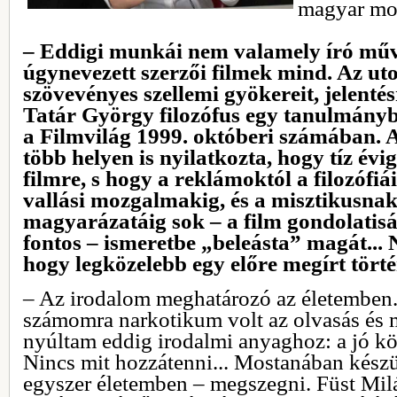
magyar mo
– Eddigi munkái nem valamely író műv
úgynevezett szerzői filmek mind. Az ut
szövevényes szellemi gyökereit, jelentésr
Tatár György filozófus egy tanulmányba
a Filmvilág 1999. októberi számában. 
több helyen is nyilatkozta, hogy tíz évi
filmre, s hogy a reklámoktól a filozófiá
vallási mozgalmakig, és a misztikusnak
magyarázatáig sok – a film gondolatis
fontos – ismeretbe „beleásta” magát...
hogy legközelebb egy előre megírt törté
– Az irodalom meghatározó az életemben
számomra narkotikum volt az olvasás és m
nyúltam eddig irodalmi anyaghoz: a jó k
Nincs mit hozzátenni... Mostanában készü
egyszer életemben – megszegni. Füst Mil