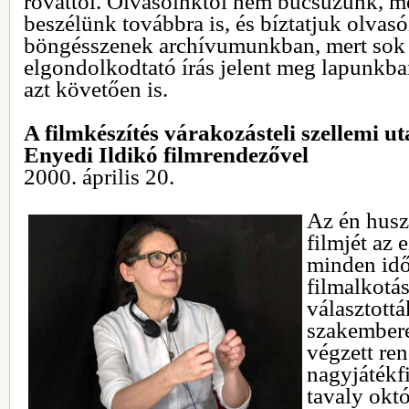
rovattól. Olvasóinktól nem búcsúzunk, m
beszélünk továbbra is, és bíztatjuk olvasó
böngésszenek archívumunkban, mert sok 
elgondolkodtató írás jelent meg lapunkban
azt követően is.
A filmkészítés várakozásteli szellemi ut
Enyedi Ildikó filmrendezővel
2000. április 20.
Az én hus
filmjét az 
minden id
filmalkotá
választottá
szakember
végzett re
nagyjátékf
tavaly októ