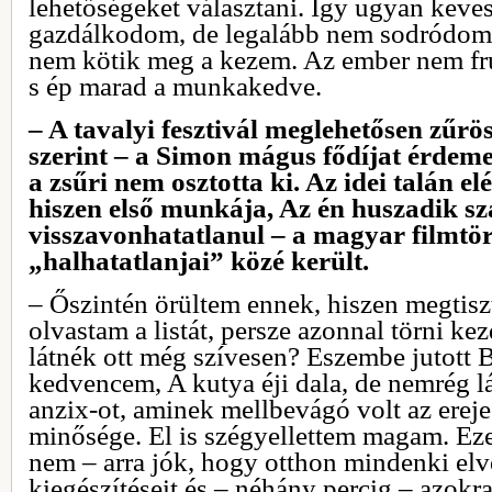
lehetőségeket választani. Így ugyan keve
gazdálkodom, de legalább nem sodródom 
nem kötik meg a kezem. Az ember nem fru
s ép marad a munkakedve.
– A tavalyi fesztivál meglehetősen zűrös
szerint – a Simon mágus fődíjat érdemelt
a zsűri nem osztotta ki. Az idei talán elé
hiszen első munkája, Az én huszadik 
visszavonhatatlanul – a magyar filmtör
„halhatatlanjai” közé került.
– Őszintén örültem ennek, hiszen megtisz
olvastam a listát, persze azonnal törni ke
látnék ott még szívesen? Eszembe jutott
kedvencem, A kutya éji dala, de nemrég l
anzix-ot, aminek mellbevágó volt az ereje
minősége. El is szégyellettem magam. Eze
nem – arra jók, hogy otthon mindenki elv
kiegészítéseit és – néhány percig – azokr