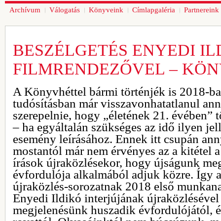
Archívum
Válogatás
Könyveink
Címlapgaléria
Partnereink
BESZÉLGETÉS ENYEDI IL
FILMRENDEZŐVEL – KÖN
A Könyvhéttel bármi történjék is 2018-ban
tudósításban már visszavonhatatlanul anna
szerepelnie, hogy „életének 21. évében” tö
– ha egyáltalán szükséges az idő ilyen je
esemény leírásához. Ennek itt csupán ann
mostantól már nem érvényes az a kitétel a
írások újraközlésekor, hogy újságunk me
évfordulója alkalmából adjuk közre. Így 
újraközlés-sorozatnak 2018 első munkana
Enyedi Ildikó interjújának újraközlésével
megjelenésünk huszadik évfordulójától, 