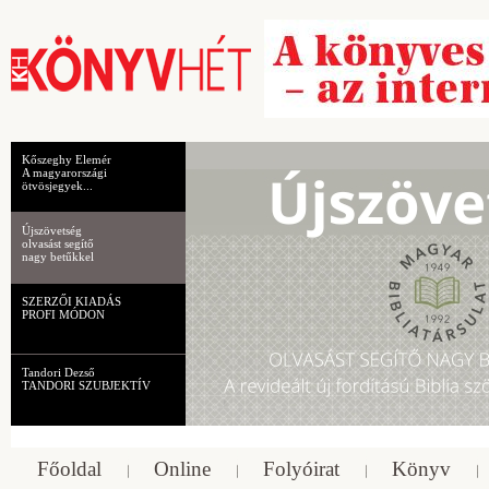
Kőszeghy Elemér
A magyarországi
ötvösjegyek...
Újszövetség
olvasást segítő
nagy betűkkel
SZERZŐI KIADÁS
PROFI MÓDON
Tandori Dezső
TANDORI SZUBJEKTÍV
Főoldal
Online
Folyóirat
Könyv