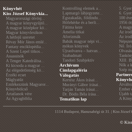
Könyvhét
Kontrolling elemek a...
5. Gye
Lapmargó lábjegyzete...
6. Gye
Kiss József Könyvkia...
Égszakadás, földindu...
100 éve 
Magyarországi ötvösj...
Hófehérke és a berli...
1956 öt
A magyar könyvgyűjtő...
Fátima keze
A magya
A magyar középkor kö...
Amelia titkai
Az irod
Magyar könyvlexikon
Aforizmák
Az irod
A hétfejű szeretet
Babák magyar népi vi...
Népszer
Révay Mór János emlé...
mókus könyvek
Nő. Író
Fantasy enciklopédia...
Újraolvasva – hatvan...
Olvasás
A Szent Lepel titkos...
Szabadmatt
Tankön
Assassinók
Tandori Szubjektív
XIII. B
A Tenger Katedrálisa...
Archívum
Nők a 
Ki kicsoda a magyar ...
Szép m
Címlapgaléria
Az elégedetlenség kö...
Partner
Érzéki ecset
Válogatás
Könyvhé
Máglyatűz
Kertész Ákos írásai...
Emlékezzünk Magyaror...
Átválto
Murányi Gábor írásai...
Könyvbölcső
Ember é
Tarján Tamás írásai...
Ártatlanok vére
Újabb t
Dr. Bódis Béla írása...
Az Agyagbiblia
A Könyv
Tematikus lap
1114 Budapest, Hamzsabégi út 31. | Kiss József
© Kis