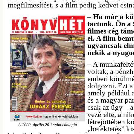
megfilmesítést, s a film pedig kedvet csin
– Ha már a kü
tartunk. Ön a
filmes cég tám
el. A film bem
ugyancsak elm
nekik a nyugod
– A munkafelté
voltak, a pénzh
emberi körülmé
dolgozni. Ezt a
amely például a
és a magyar par
csak az ügy – a
vezérelte, ami
létrejöttében 
A 2000. április 20-i szám címlapja
„befektetés” ki