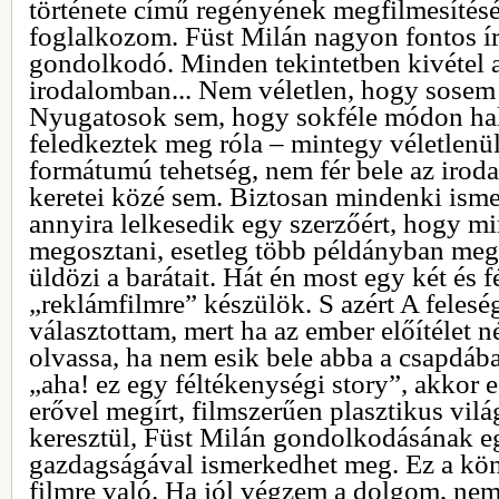
története című regényének megfilmesítés
foglalkozom. Füst Milán nagyon fontos í
gondolkodó. Minden tekintetben kivétel 
irodalomban... Nem véletlen, hogy sosem
Nyugatosok sem, hogy sokféle módon hall
feledkeztek meg róla – mintegy véletlenü
formátumú tehetség, nem fér bele az iro
keretei közé sem. Biztosan mindenki ismer
annyira lelkesedik egy szerzőért, hogy mi
megosztani, esetleg több példányban meg
üldözi a barátait. Hát én most egy két és f
„reklámfilmre” készülök. S azért A felesé
választottam, mert ha az ember előítélet 
olvassa, ha nem esik bele abba a csapdáb
„aha! ez egy féltékenységi story”, akkor e
erővel megírt, filmszerűen plasztikus vilá
keresztül, Füst Milán gondolkodásának e
gazdagságával ismerkedhet meg. Ez a kön
filmre való. Ha jól végzem a dolgom, nem