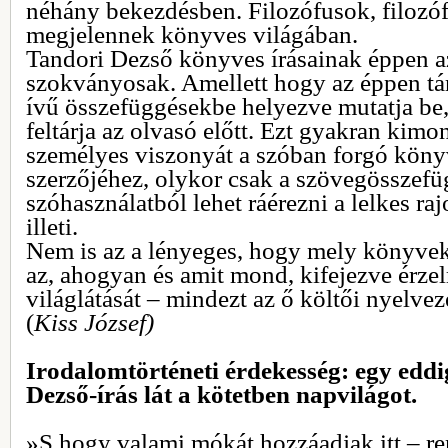
néhány bekezdésben. Filozófusok, filozóf
megjelennek könyves világában.
Tandori Dezső könyves írásainak éppen az
szokványosak. Amellett hogy az éppen tá
ívű összefüggésekbe helyezve mutatja be,
feltárja az olvasó előtt. Ezt gyakran kimo
személyes viszonyát a szóban forgó kön
szerzőjéhez, olykor csak a szövegösszefü
szóhasználatból lehet ráérezni a lelkes ra
illeti.
Nem is az a lényeges, hogy mely könyvek
az, ahogyan és amit mond, kifejezve érzel
világlátását – mindezt az ő költői nyelvez
(
Kiss József)
Irodalomtörténeti érdekesség: egy eddi
Dezső-írás lát a kötetben napvilágot.
»S hogy valami mókát hozzáadjak itt – r