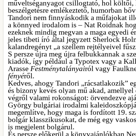
műveltséganyagot csillogtató, hol költői, 
beszélgetésre emlékeztető, humorban bőv
Tandori nem finnyáskodik a műfajokat ill
a könnyed irodalom is – Nat Roidnak hogy
ezeknek mindig megvan a maga egyedi ért
jeles tibeti író által jegyzett Sherlock H
kalandregényt „a szellem rejtélyeivel fűsz
S persze újra meg újra felbukkannak a sz
kiadók, így például a Typotex vagy a Kal
Arasse
Festménytalányai
ról vagy Faulkne
fényé
ről.
Kedves, ahogy Tandori „rácsatlakozik” eg
és bizony kevés olyan mű akad, amellyel ő
végről valami rokonságot: örvendezve ajá
György bulgáriai irodalmi kaleidoszkópjá
megemlítve, hogy maga is fordított 19. szá
bolgár klasszikusokat, de még egy vask
is megjelent bolgárul.
És persze előkerül a könyvajánlókban N