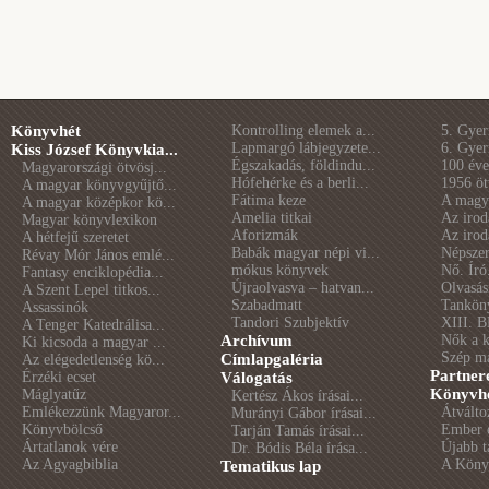
Könyvhét
Kontrolling elemek a...
5. Gye
Lapmargó lábjegyzete...
6. Gye
Kiss József Könyvkia...
Égszakadás, földindu...
100 éve 
Magyarországi ötvösj...
Hófehérke és a berli...
1956 öt
A magyar könyvgyűjtő...
Fátima keze
A magya
A magyar középkor kö...
Amelia titkai
Az irod
Magyar könyvlexikon
Aforizmák
Az irod
A hétfejű szeretet
Babák magyar népi vi...
Népszer
Révay Mór János emlé...
mókus könyvek
Nő. Író
Fantasy enciklopédia...
Újraolvasva – hatvan...
Olvasás
A Szent Lepel titkos...
Szabadmatt
Tankön
Assassinók
Tandori Szubjektív
XIII. B
A Tenger Katedrálisa...
Archívum
Nők a 
Ki kicsoda a magyar ...
Szép m
Címlapgaléria
Az elégedetlenség kö...
Partner
Érzéki ecset
Válogatás
Könyvhé
Máglyatűz
Kertész Ákos írásai...
Emlékezzünk Magyaror...
Átválto
Murányi Gábor írásai...
Könyvbölcső
Ember é
Tarján Tamás írásai...
Ártatlanok vére
Újabb t
Dr. Bódis Béla írása...
Az Agyagbiblia
A Könyv
Tematikus lap