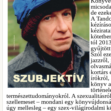
Könyvek
micsoda
de ezeke
A Tando
kézíráso
kézirata
kötetbe
tól 2013
gyűjtött
Szól ez
jazzről,
olvasmá
kortárs
írókról
könyv a
történel
természettudományokról. A szexualitásról 
szellemeset – mondani egy könyvújdonság
úgy mellesleg – egy szex-világirodalmi kö