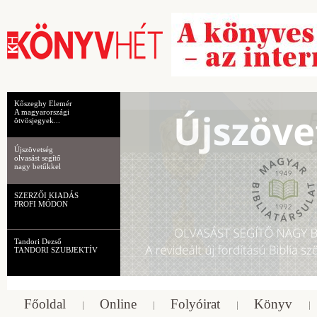
Kőszeghy Elemér
A magyarországi
ötvösjegyek...
Újszövetség
olvasást segítő
nagy betűkkel
SZERZŐI KIADÁS
PROFI MÓDON
Tandori Dezső
TANDORI SZUBJEKTÍV
Főoldal
Online
Folyóirat
Könyv