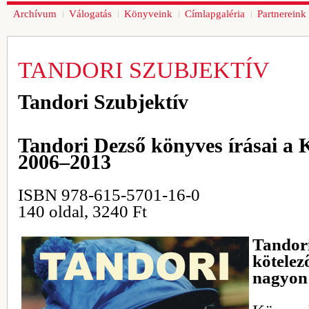
Archívum
Válogatás
Könyveink
Címlapgaléria
Partnereink
TANDORI SZUBJEKTÍV
Tandori Szubjektív
Tandori Dezső könyves írásai a
2006–2013
ISBN 978-615-5701-16-0
140 oldal, 3240 Ft
Tandor
kötele
nagyon 