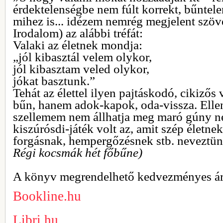
érdektelenségbe nem fúlt korrekt, bűntel
mihez is... idézem nemrég megjelent szöv
Irodalom) az alábbi tréfát:
Valaki az életnek mondja:
„jól kibasztál velem olykor,
jól kibasztam veled olykor,
jókat basztunk.”
Tehát az élettel ilyen pajtáskodó, cikiző
bűn, hanem adok-kapok, oda-vissza. Ell
szellemem nem állhatja meg maró gúny né
kiszúrósdi-játék volt az, amit szép életnek,
forgásnak, hempergőzésnek stb. neveztü
Régi kocsmák hét főbűne)
A könyv megrendelhető kedvezményes á
Bookline.hu
Libri.hu