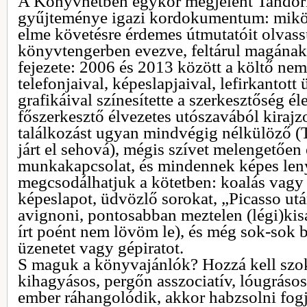
A Könyvhétben egykor megjelent Tandor
gyűjteménye igazi kordokumentum: mikö
elme követésre érdemes útmutatóit olvass
könyvtengerben evezve, feltárul magának 
fejezete: 2006 és 2013 között a költő nem
telefonjaival, képeslapjaival, lefirkantott 
grafikáival színesítette a szerkesztőség éle
főszerkesztő élvezetes utószavából kirajz
találkozást ugyan mindvégig nélkülöző (
járt el sehová), mégis szívet melengetően é
munkakapcsolat, és mindennek képes leny
megcsodálhatjuk a kötetben: koalás vag
képeslapot, üdvözlő sorokat, „Picasso utá
avignoni, pontosabban meztelen (légi)kis
írt poént nem lövöm le), és még sok-sok 
üzenetet vagy gépiratot.
S maguk a könyvajánlók? Hozzá kell szo
kihagyásos, pergőn asszociatív, lóugrásos
ember ráhangolódik, akkor habzsolni fogj