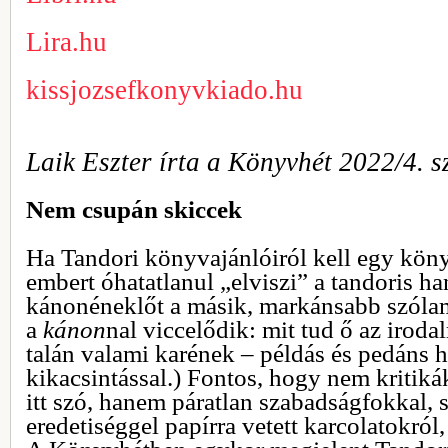
Lira.hu
kissjozsefkonyvkiado.hu
Laik Eszter írta a Könyvhét 2022/4. 
Nem csupán skiccek
Ha Tandori könyvajánlóiról kell egy köny
embert óhatatlanul „elviszi” a tandoris h
kánonéneklőt a másik, markánsabb szólam
a
kánon
nal viccelődik: mit tud ő az iroda
talán valami karének – példás és pedáns h
kikacsintással.) Fontos, hogy nem kritiká
itt szó, hanem páratlan szabadságfokkal, s
eredetiséggel papírra vetett karcolatokról