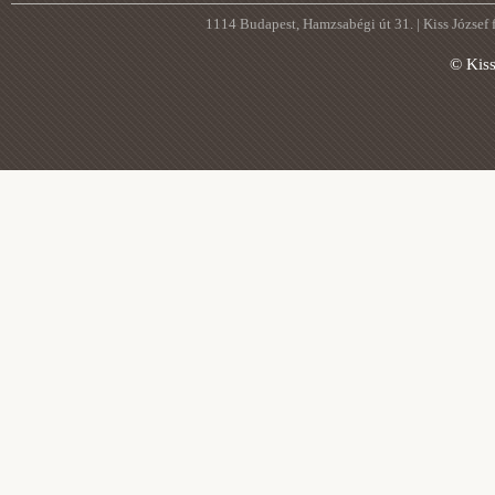
1114 Budapest, Hamzsabégi út 31. | Kiss József
© Kis