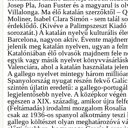
Josep Pla, Joan Fuster és a magyarul is o
Villalonga. Ma élő katalán szerzőktől –
Moliner, Isabel Clara Simón - sem talál 
érdeklődő. (Kivéve a Palimpszeszt Kiad
sorozatát.) A katalán nyelvű kulturális él
Barcelona, nagyon aktív. Évente majdnem
jelenik meg katalán nyelven, ugyan a felm
Katalóniában élő olvasók majdnem fele n
egyik vagy másik nyelvet könyvvásárlásk
Valenciára, ahol a katalán használata jele
A gallego nyelvet mintegy három millióan
Spanyolország nyugat részén fekvő Galíc
szintén újlatin eredetű: a gallego-portugá
legjelentősebb nyelve. A középkor végén 
egészen a XIX. századig, amikor újra fel
(Feltámadás) irodalmi mozgalom Rosalía 
csak az 1936-os spanyol alkotmány teszi 
gallego költészet olyan meghatározóvá vá