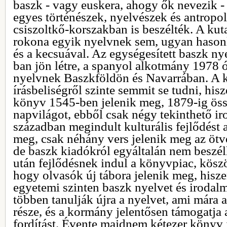
baszk - vagy euskera, ahogy ők nevezik -
egyes történészek, nyelvészek és antropo
csiszoltkő-korszakban is beszélték. A ku
rokona egyik nyelvnek sem, ugyan hasonl
és a kecsuával. Az egységesített baszk n
ban jön létre, a spanyol alkotmány 1978 ót
nyelvnek Baszkföldön és Navarrában. A k
írásbeliségről szinte semmit se tudni, his
könyv 1545-ben jelenik meg, 1879-ig öss
napvilágot, ebből csak négy tekinthető i
században megindult kulturális fejlődést 
meg, csak néhány vers jelenik meg az öt
de baszk kiadókról egyáltalán nem beszél
után fejlődésnek indul a könyvpiac, kösz
hogy olvasók új tábora jelenik meg, hisze
egyetemi szinten baszk nyelvet és irodalm
többen tanulják újra a nyelvet, ami mára 
része, és a kormány jelentősen támogatja 
fordítást. Évente majdnem kétezer könyv 