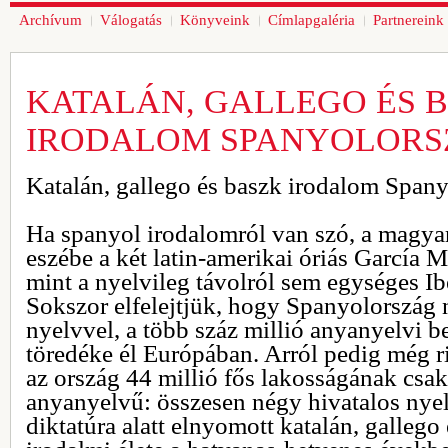
Archívum
Válogatás
Könyveink
Címlapgaléria
Partnereink
KATALÁN, GALLEGO ÉS 
IRODALOM SPANYOLOR
Katalán, gallego és baszk irodalom Span
Ha spanyol irodalomról van szó, a magyar
eszébe a két latin-amerikai óriás García 
mint a nyelvileg távolról sem egységes Ibé
Sokszor elfelejtjük, hogy Spanyolország
nyelvvel, a több száz millió anyanyelvi 
töredéke él Európában. Arról pedig még r
az ország 44 millió fős lakosságának csa
anyanyelvű: összesen négy hivatalos nyel
diktatúra alatt elnyomott katalán, gallego