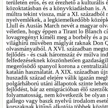
területén erős, és ez érezhető a kulturális 
közoktatásban és a könyvkiadásban is. A
múltra tekint vissza, már a XI. századból
nyelvemlékek, a legkiemelkedőbb közép
Llull és Ausiàs March nevét a magyar olv
véletlen, hogy éppen a Tirant lo Blanch 
lovagregényt kíméli meg a borbély és a p
világhírű művében máglyát raknak Don Q
olvasmányaiból. A XVI. században megtor
fejlődés - és csak háromszáz év múlva indu
felfedezéseknek köszönhetően gazdaságila
megerősödő spanyol korona a centralizálás
katalán használatát. A XIX. században újr
huszadik század elejére válik igazán meg
polgárháború utáni állapotok szinte lehete
fejlődést, bár az emigrációban élő szerz
folyamatosság, nem következik be olyan m
gallego vagy baszk nyelvű irodalom eset
korszaknak kitűnő alkotója többek közöt