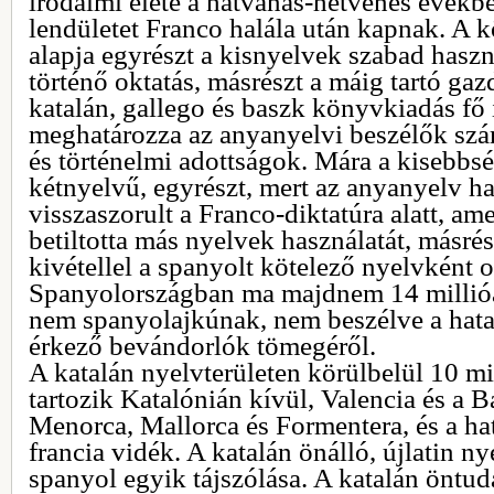
irodalmi élete a hatvanas-hetvenes években
lendületet Franco halála után kapnak. A 
alapja egyrészt a kisnyelvek szabad hasz
történő oktatás, másrészt a máig tartó gaz
katalán, gallego és baszk könyvkiadás fő 
meghatározza az anyanyelvi beszélők száma
és történelmi adottságok. Mára a kisebbs
kétnyelvű, egyrészt, mert az anyanyelv ha
visszaszorult a Franco-diktatúra alatt, a
betiltotta más nyelvek használatát, másrés
kivétellel a spanyolt kötelező nyelvként o
Spanyolországban ma majdnem 14 millió
nem spanyolajkúnak, nem beszélve a hat
érkező bevándorlók tömegéről.
A katalán nyelvterületen körülbelül 10 mi
tartozik Katalónián kívül, Valencia és a Ba
Menorca, Mallorca és Formentera, és a ha
francia vidék. A katalán önálló, újlatin ny
spanyol egyik tájszólása. A katalán öntu