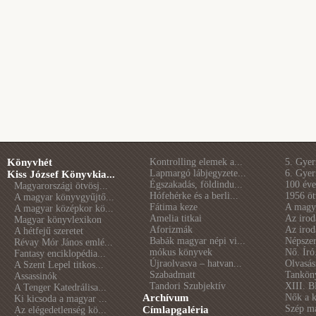
Könyvhét
Kontrolling elemek a...
5. Gye
Lapmargó lábjegyzete...
6. Gye
Kiss József Könyvkia...
Égszakadás, földindu...
100 éve 
Magyarországi ötvösj...
Hófehérke és a berli...
1956 öt
A magyar könyvgyűjtő...
Fátima keze
A magya
A magyar középkor kö...
Amelia titkai
Az irod
Magyar könyvlexikon
Aforizmák
Az irod
A hétfejű szeretet
Babák magyar népi vi...
Népszer
Révay Mór János emlé...
mókus könyvek
Nő. Író
Fantasy enciklopédia...
Újraolvasva – hatvan...
Olvasás
A Szent Lepel titkos...
Szabadmatt
Tankön
Assassinók
Tandori Szubjektív
XIII. B
A Tenger Katedrálisa...
Archívum
Nők a 
Ki kicsoda a magyar ...
Szép m
Címlapgaléria
Az elégedetlenség kö...