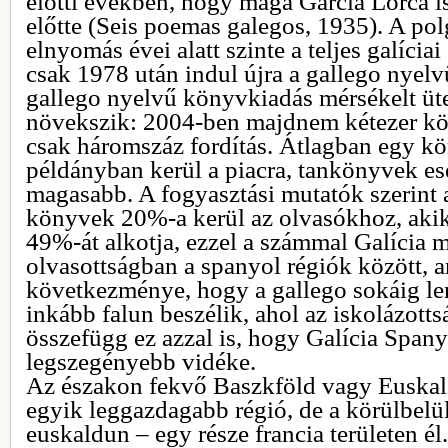
előtti években, hogy maga García Lorca is
előtte (Seis poemas galegos, 1935). A pol
elnyomás évei alatt szinte a teljes galíciai
csak 1978 után indul újra a gallego nyelvű
gallego nyelvű könyvkiadás mérsékelt üt
növekszik: 2004-ben majdnem kétezer köt
csak háromszáz fordítás. Átlagban egy kö
példányban kerül a piacra, tankönyvek es
magasabb. A fogyasztási mutatók szerint
könyvek 20%-a kerül az olvasókhoz, akik
49%-át alkotja, ezzel a számmal Galícia 
olvasottságban a spanyol régiók között, 
következménye, hogy a gallego sokáig len
inkább falun beszélik, ahol az iskolázott
összefügg ez azzal is, hogy Galícia Span
legszegényebb vidéke.
Az északon fekvő Baszkföld vagy Euskal 
egyik leggazdagabb régió, de a körülbel
euskaldun – egy része francia területen él