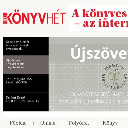
Kőszeghy Elemér
A magyarországi
ötvösjegyek...
Újszövetség
olvasást segítő
nagy betűkkel
SZERZŐI KIADÁS
PROFI MÓDON
Tandori Dezső
TANDORI SZUBJEKTÍV
Főoldal
Online
Folyóirat
Könyv