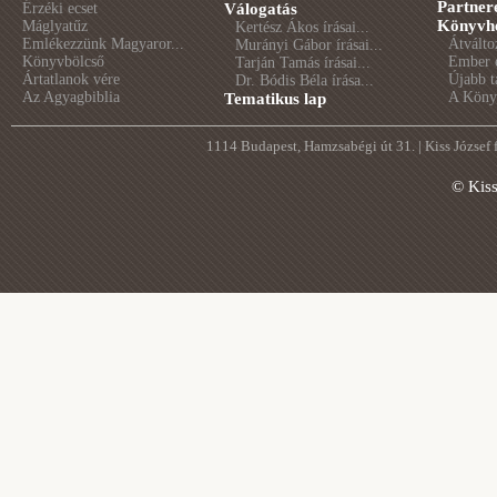
Partner
Érzéki ecset
Válogatás
Könyvhé
Máglyatűz
Kertész Ákos írásai...
Emlékezzünk Magyaror...
Átválto
Murányi Gábor írásai...
Könyvbölcső
Ember é
Tarján Tamás írásai...
Ártatlanok vére
Újabb t
Dr. Bódis Béla írása...
Az Agyagbiblia
A Könyv
Tematikus lap
1114 Budapest, Hamzsabégi út 31. | Kiss József
© Kis