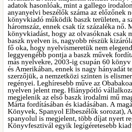
adatok hasonlóak, mint a gallego irodalom
anyanyelvi beszélők száma az előzőnek n
könyvkiadó működik baszk területen, a s
háromszáz, ennek csak tíz százaléka nő. 
könyvkiadást, hogy az olvasóknak csak 
baszk nyelven is, nagyobb részük kizáró
fő oka, hogy nyelvismeretük nem elegen
leggyengébb pontja a baszk művek fordít
más nyelvekre, 2003-ig csupán 60 könyv
és Amerikában, ennek is nagy hányadát te
szerzőjük, a nemzetközi szinten is elisme
regényei. Leghíresebb műve az Obabako
nyelven jelent meg. Hiánypótló vállalkoz
megjelenik az első baszk irodalmi mű mag
Márta fordításában és kiadásában. A mag
Könyvek, Spanyol Elbeszélők sorozat), 
spanyolul is megjelent, több díjat nyert r
Könyvfesztivál egyik legígéretesebb kia