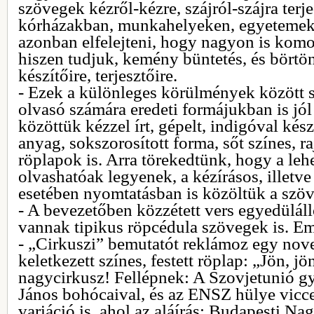
szövegek kézről-kézre, szájról-szájra terj
kórházakban, munkahelyeken, egyeteme
azonban elfelejteni, hogy nagyon is komo
hiszen tudjuk, kemény büntetés, és börtö
készítőire, terjesztőire.
- Ezek a különleges körülmények között s
olvasó számára eredeti formájukban is jól
közöttük kézzel írt, gépelt, indigóval ké
anyag, sokszorosított forma, sőt színes, ra
röplapok is. Arra törekedtünk, hogy a leh
olvashatóak legyenek, a kézírásos, illetv
esetében nyomtatásban is közöltük a szöv
- A bevezetőben közzétett vers egyedülál
vannak tipikus röpcédula szövegek is. E
- „Cirkuszi” bemutatót reklámoz egy nov
keletkezett színes, festett röplap: „Jön, jö
nagycirkusz! Fellépnek: A Szovjetunió gy
János bohócaival, és az ENSZ hülye vicc
variáció is, ahol az aláírás: Budapesti Na