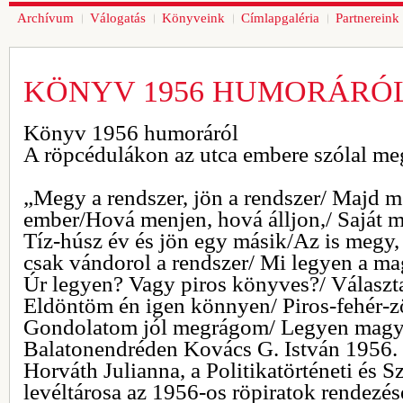
Archívum
Válogatás
Könyveink
Címlapgaléria
Partnereink
KÖNYV 1956 HUMORÁRÓ
Könyv 1956 humoráról
A röpcédulákon az utca embere szólal me
„Megy a rendszer, jön a rendszer/ Majd 
ember/Hová menjen, hová álljon,/ Saját m
Tíz-húsz év és jön egy másik/Az is megy,
csak vándorol a rendszer/ Mi legyen a m
Úr legyen? Vagy piros könyves?/ Választ
Eldöntöm én igen könnyen/ Piros-fehér-
Gondolatom jól megrágom/ Legyen magya
Balatonendréden Kovács G. István 1956. 
Horváth Julianna, a Politikatörténeti és S
levéltárosa az 1956-os röpiratok rendezés