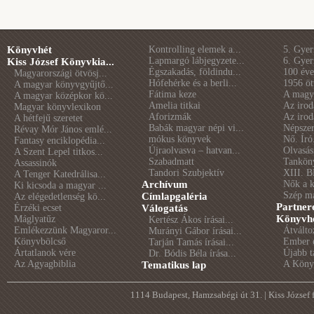
Könyvhét
Kontrolling elemek a...
5. Gye
Lapmargó lábjegyzete...
6. Gye
Kiss József Könyvkia...
Égszakadás, földindu...
100 éve 
Magyarországi ötvösj...
Hófehérke és a berli...
1956 öt
A magyar könyvgyűjtő...
Fátima keze
A magya
A magyar középkor kö...
Amelia titkai
Az irod
Magyar könyvlexikon
Aforizmák
Az irod
A hétfejű szeretet
Babák magyar népi vi...
Népszer
Révay Mór János emlé...
mókus könyvek
Nő. Író
Fantasy enciklopédia...
Újraolvasva – hatvan...
Olvasás
A Szent Lepel titkos...
Szabadmatt
Tankön
Assassinók
Tandori Szubjektív
XIII. B
A Tenger Katedrálisa...
Archívum
Nők a 
Ki kicsoda a magyar ...
Szép m
Címlapgaléria
Az elégedetlenség kö...
Partner
Érzéki ecset
Válogatás
Könyvhé
Máglyatűz
Kertész Ákos írásai...
Emlékezzünk Magyaror...
Átválto
Murányi Gábor írásai...
Könyvbölcső
Ember é
Tarján Tamás írásai...
Ártatlanok vére
Újabb t
Dr. Bódis Béla írása...
Az Agyagbiblia
A Könyv
Tematikus lap
1114 Budapest, Hamzsabégi út 31. | Kiss József