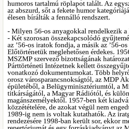
humoros tartalmú röplapot talált. Az egy
az abszurd, sőt a fekete humor kategóriáj
élesen bírálták a fennálló rendszert.
- Milyen 56-os anyagokkal rendelkezik a 
- Két szorosan összekapcsolódó gyűjtemé
az ’56-os iratok fondja, a másik az ’56-o
Előtörténetük meglehetősen érdekes. 19
MSZMP szervező bizottságának határozat
Párttörténeti Intézetnek kellett összegyűjt
vonatkozó dokumentumokat. Több helyről
orosz városparancsnokságtól, az MDP Ak
épületéből, a Belügyminisztériumtól, a M
titkárságától, a Magyar Rádiótól, és külö
magánszemélyektől. 1957-ben két kiadvány
közzétételére, de azokat végül nem engedt
1989-ig nem is voltak kutathatók. Az ira
rendezésére 1998-ban került sor, ekkor me
repertóriumát és egy forráskiadványt az