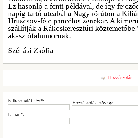
Ez hasonló a fenti példával, de így fejez
napig tartó utcabál a Nagykörúton a Kilián
Hruscsov-féle páncélos zenekar. A kimerül
szállítják a Rákoskeresztúri köztemetőbe.
akasztófahumornak.
Szénási Zsófia
Hozzászólás
Felhasználói név*:
Hozzászólás szövege:
E-mail*: