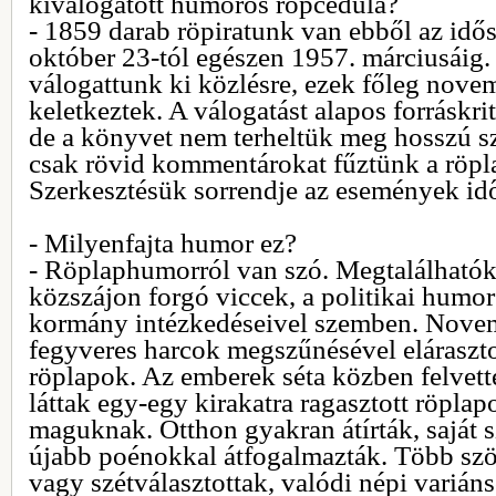
kiválogatott humoros röpcédula?
- 1859 darab röpiratunk van ebből az idő
október 23-tól egészen 1957. márciusáig.
válogattunk ki közlésre, ezek főleg nove
keletkeztek. A válogatást alapos forráskri
de a könyvet nem terheltük meg hosszú s
csak rövid kommentárokat fűztünk a röp
Szerkesztésük sorrendje az események idő
- Milyenfajta humor ez?
- Röplaphumorról van szó. Megtalálhatók
közszájon forgó viccek, a politikai humor 
kormány intézkedéseivel szemben. Novem
fegyveres harcok megszűnésével eláraszto
röplapok. Az emberek séta közben felvett
láttak egy-egy kirakatra ragasztott röplap
maguknak. Otthon gyakran átírták, saját 
újabb poénokkal átfogalmazták. Több sz
vagy szétválasztottak, valódi népi varián