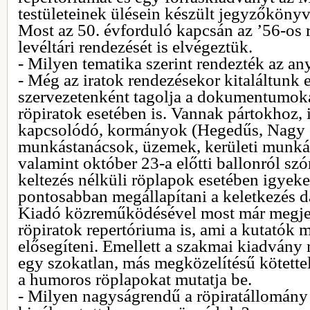
testületeinek ülésein készült jegyzőkönyv
Most az 50. évforduló kapcsán az ’56-os
levéltári rendezését is elvégeztük.
- Milyen tematika szerint rendezték az an
- Még az iratok rendezésekor kitaláltunk 
szervezetenként tagolja a dokumentumokat
röpiratok esetében is. Vannak pártokhoz, 
kapcsolódó, kormányok (Hegedűs, Nagy I
munkástanácsok, üzemek, kerületi munkást
valamint október 23-a előtti ballonról szó
keltezés nélküli röplapok esetében igyek
pontosabban megállapítani a keletkezés 
Kiadó közreműködésével most már megjele
röpiratok repertóriuma is, ami a kutatók 
elősegíteni. Emellett a szakmai kiadvány 
egy szokatlan, más megközelítésű kötettel
a humoros röplapokat mutatja be.
- Milyen nagyságrendű a röpiratállomány