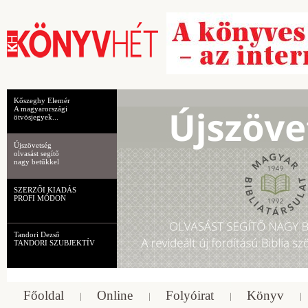
Kőszeghy Elemér
A magyarországi
ötvösjegyek...
Újszövetség
olvasást segítő
nagy betűkkel
SZERZŐI KIADÁS
PROFI MÓDON
Tandori Dezső
TANDORI SZUBJEKTÍV
Főoldal
Online
Folyóirat
Könyv