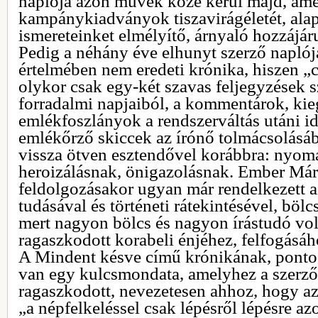
naplója azon művek közé kerül majd, amel
kampánykiadványok tiszavirágéletét, alapv
ismereteinket elmélyítő, árnyaló hozzájár
Pedig a néhány éve elhunyt szerző naplój
értelmében nem eredeti krónika, hiszen „
olykor csak egy-két szavas feljegyzések
forradalmi napjaiból, a kommentárok, kieg
emlékfoszlányok a rendszerváltás utáni i
emlékőrző skiccek az írónő tolmácsolásáb
vissza ötven esztendővel korábbra: nyoma
heroizálásnak, önigazolásnak. Ember Már
feldolgozásakor ugyan már rendelkezett a
tudásával és történeti rátekintésével, böl
mert nagyon bölcs és nagyon írástudó vol
ragaszkodott korabeli énjéhez, felfogásáh
A Mindent késve című krónikának, pont
van egy kulcsmondata, amelyhez a szerz
ragaszkodott, nevezetesen ahhoz, hogy az
„a népfelkeléssel csak lépésről lépésre az