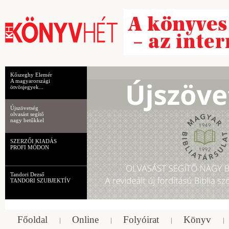
Kőszeghy Elemér
A magyarországi
ötvösjegyek...
Újszövetség
olvasást segítő
nagy betűkkel
SZERZŐI KIADÁS
PROFI MÓDON
Tandori Dezső
TANDORI SZUBJEKTÍV
Főoldal
Online
Folyóirat
Könyv