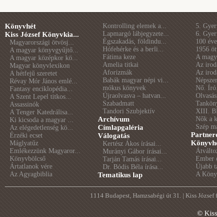
Könyvhét
Kontrolling elemek a...
5. Gye
Lapmargó lábjegyzete...
6. Gye
Kiss József Könyvkia...
Égszakadás, földindu...
100 éve 
Magyarországi ötvösj...
Hófehérke és a berli...
1956 öt
A magyar könyvgyűjtő...
Fátima keze
A magya
A magyar középkor kö...
Amelia titkai
Az irod
Magyar könyvlexikon
Aforizmák
Az irod
A hétfejű szeretet
Babák magyar népi vi...
Népszer
Révay Mór János emlé...
mókus könyvek
Nő. Író
Fantasy enciklopédia...
Újraolvasva – hatvan...
Olvasás
A Szent Lepel titkos...
Szabadmatt
Tankön
Assassinók
Tandori Szubjektív
XIII. B
A Tenger Katedrálisa...
Archívum
Nők a 
Ki kicsoda a magyar ...
Szép m
Címlapgaléria
Az elégedetlenség kö...
Partner
Érzéki ecset
Válogatás
Könyvhé
Máglyatűz
Kertész Ákos írásai...
Emlékezzünk Magyaror...
Átválto
Murányi Gábor írásai...
Könyvbölcső
Ember é
Tarján Tamás írásai...
Ártatlanok vére
Újabb t
Dr. Bódis Béla írása...
Az Agyagbiblia
A Könyv
Tematikus lap
1114 Budapest, Hamzsabégi út 31. | Kiss József
© Kis