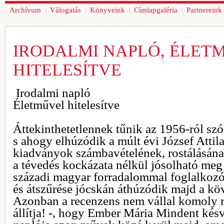
Archívum
Válogatás
Könyveink
Címlapgaléria
Partnereink
IRODALMI NAPLÓ, ÉLET
HITELESÍTVE
Irodalmi napló
Életművel hitelesítve
Áttekinthetetlennek tűnik az 1956-ról s
s ahogy elhúzódik a múlt évi József Attil
kiadványok számbavételének, rostálásána
a tévedés kockázata nélkül jósolható meg 
századi magyar forradalommal foglalko
és átszűrése jócskán áthúzódik majd a kö
Azonban a recenzens nem vállal komoly rizi
állítja! -, hogy Ember Mária Mindent ké