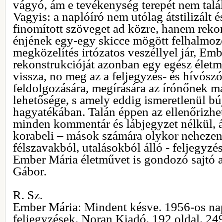
vágyó, ám e tevékenység terepét nem talál
Vagyis: a naplóíró nem utólag átstilizált é
finomított szöveget ad közre, hanem reko
énjének egy-egy skicce mögött felhalmozo
megközelítés irtózatos veszéllyel jár, Em
rekonstrukcióját azonban egy egész életmű 
vissza, no meg az a feljegyzés- és hívós
feldolgozására, megírására az írónőnek m
lehetősége, s amely eddig ismeretlenül b
hagyatékában. Talán éppen az ellenőrizhe
minden kommentár és lábjegyzet nélkül, á
korabeli – mások számára olykor nehezen
félszavakból, utalásokból álló - feljegyzés
Ember Mária életművet is gondozó sajtó 
Gábor.
R. Sz.
Ember Mária: Mindent késve. 1956-os na
feljegyzések. Noran Kiadó, 192 oldal, 24