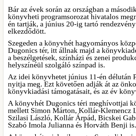
Bár az évek során az országban a másodi
könyvheti programsorozat hivatalos megny
én tartják, a június 20-ig tartó rendezvé
elkezdődött.
Szegeden a könyvhét hagyományos közpon
Dugonics tér, itt állnak majd a könyvkiadók
a beszélgetések, színházi és zenei produk
helyszínéül szolgáló színpad is.
Az idei könyvhetet június 11-én délután 
nyitja meg. Ezt követően adják át az önk
könyvkiadási támogatásait, és az év könyv
A könyvhét Dugonics téri meghívottjai k
mellett Simon Márton, Kollár-Klemencz L
Szilasi László, Kollár Árpád, Bicskei Gab
Szabó Imola Julianna és Horváth Benji is