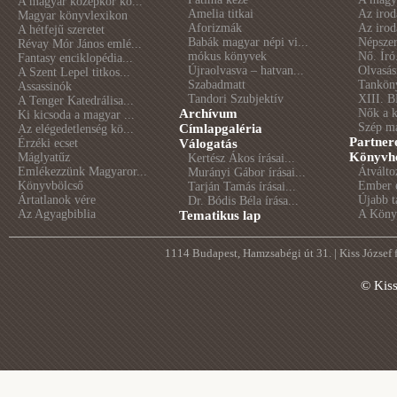
A magyar középkor kö...
Amelia titkai
Az irod
Magyar könyvlexikon
Aforizmák
Az irod
A hétfejű szeretet
Babák magyar népi vi...
Népszer
Révay Mór János emlé...
mókus könyvek
Nő. Író
Fantasy enciklopédia...
Újraolvasva – hatvan...
Olvasás
A Szent Lepel titkos...
Szabadmatt
Tankön
Assassinók
Tandori Szubjektív
XIII. B
A Tenger Katedrálisa...
Archívum
Nők a 
Ki kicsoda a magyar ...
Szép m
Címlapgaléria
Az elégedetlenség kö...
Partner
Érzéki ecset
Válogatás
Könyvhé
Máglyatűz
Kertész Ákos írásai...
Emlékezzünk Magyaror...
Átválto
Murányi Gábor írásai...
Könyvbölcső
Ember é
Tarján Tamás írásai...
Ártatlanok vére
Újabb t
Dr. Bódis Béla írása...
Az Agyagbiblia
A Könyv
Tematikus lap
1114 Budapest, Hamzsabégi út 31. | Kiss József
© Kis