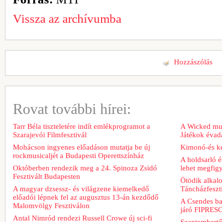
Vissza az archívumba
Hozzászólás
Rovat további hírei:
Tarr Béla tiszteletére indít emlékprogramot a
A Wicked musi
Szarajevói Filmfesztivál
Játékok évad
Mohácson ingyenes előadáson mutatja be új
Kimonó-és ke
rockmusicaljét a Budapesti Operettszínház
A holdsarló é
Októberben rendezik meg a 24. Spinoza Zsidó
lehet megfig
Fesztivált Budapesten
Ötödik alkal
A magyar dzsessz- és világzene kiemelkedő
Táncházfeszt
előadói lépnek fel az augusztus 13-án kezdődő
A Csendes bar
Malomvölgy Fesztiválon
járó FIPRESCI
Antal Nimród rendezi Russell Crowe új sci-fi
Szeptembertől