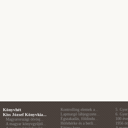
Könyvhét
Kontrolling elemek a...
5. Gye
Lapmargó lábjegyzete...
6. Gye
Kiss József Könyvkia...
Égszakadás, földindu...
100 éve 
Magyarországi ötvösj...
Hófehérke és a berli...
1956 öt
A magyar könyvgyűjtő...
Fátima keze
A magya