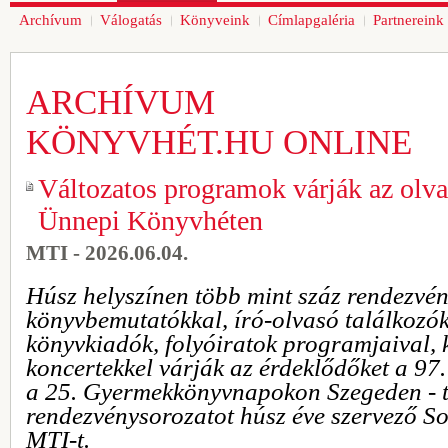
Archívum
Válogatás
Könyveink
Címlapgaléria
Partnereink
ARCHÍVUM
KÖNYVHÉT.HU ONLINE
Változatos programok várják az olv
Ünnepi Könyvhéten
MTI - 2026.06.04.
Húsz helyszínen több mint száz rendezvén
könyvbemutatókkal, író-olvasó találkozókk
könyvkiadók, folyóiratok programjaival,
koncertekkel várják az érdeklődőket a 97
a 25. Gyermekkönyvnapokon Szegeden - t
rendezvénysorozatot húsz éve szervező S
MTI-t.