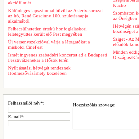
akciófilmjét
Kuckó
Különleges lapszámmal bővül az Asterix-sorozat
Szombaton ke
az író, René Goscinny 100. születésnapja
az Őrségben
alkalmából
Hétvégén szü
Felbecsülhetetlen értékű honfoglaláskori
közönséget a 
leletegyüttes került elő Pest megyében
Sziget - Az 
Új versenyszekcióval várja a látogatókat a
előadók konce
miskolci CineFest
Minden eddig
Ismét ingyenes szabadtéri koncertet ad a Budapesti
Országos/Kár
Fesztiválzenekar a Hősök terén
Nyílt ásatási hétvégét rendeznek
Hódmezővásárhely közelében
Felhasználói név*:
Hozzászólás szövege:
E-mail*: