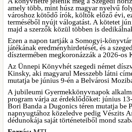
A könyvhétre jelenik meg a Szegedi horiz
amely több, mint húsz magyar nyelvű foly
városhoz kötődő írók, költők előző évi, e
terméséből nyújt válogatást. A kötetet jú
majd a szerzők közül többen is dedikálna
Ezen a napon tartják a Somogyi-könyvtár
játékának eredményhirdetését, és a szege
dísztermében megkoronázzák a 2026-os K
Az Ünnepi Könyvhét szegedi német díszv
Kinsky, aki magyarul Messzebb látni cím
mutatja be június 9-én a Belvárosi Mozib
A jubileumi Gyermekkönyvnapok alkalmá
program várja az érdeklődőket: június 13
Bori Banda a Dugonics téren mutatja be P
napnyugtához közeledve pedig Vészits An
dédunokája saját történeteiből mond szaba
Forrás:
MTI