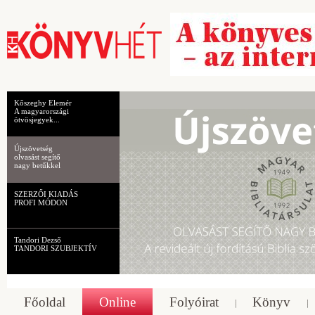
Kőszeghy Elemér
A magyarországi
ötvösjegyek...
Újszövetség
olvasást segítő
nagy betűkkel
SZERZŐI KIADÁS
PROFI MÓDON
Tandori Dezső
TANDORI SZUBJEKTÍV
Főoldal
Online
Folyóirat
Könyv