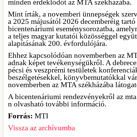
minden érdeklődőt az MTA székházába.
Mint írták, a novemberi ünnepségek szer
a 2025 májusától 2026 decemberéig tartó
bicentenáriumi eseménysorozatba, amely
a teljes magyar kutatói közösséggel együ
alapításának 200. évfordulójára.
Ehhez kapcsolódóan novemberben az MTA 
adnak képet tevékenységükről. A debrecen
pécsi és veszprémi testületek konferenciá
beszélgetésekkel, könyvbemutatókkal vár
novemberben az MTA székházába látogat
A bicentenáriumi rendezvényekről az mta
n olvasható további információ.
Forrás:
MTI
Vissza az archívumba