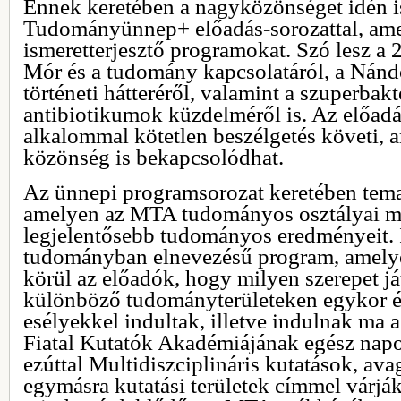
Ennek keretében a nagyközönséget idén is
Tudományünnep+ előadás-sorozattal, amel
ismeretterjesztő programokat. Szó lesz a 2
Mór és a tudomány kapcsolatáról, a Nánd
történeti hátteréről, valamint a szuperbak
antibiotikumok küzdelméről is. Az előad
alkalommal kötetlen beszélgetés követi, 
közönség is bekapcsolódhat.
Az ünnepi programsorozat keretében temat
amelyen az MTA tudományos osztályai mu
legjelentősebb tudományos eredményeit. I
tudományban elnevezésű program, amelyen
körül az előadók, hogy milyen szerepet já
különböző tudományterületeken egykor é
esélyekkel indultak, illetve indulnak ma
Fiatal Kutatók Akadémiájának egész napo
ezúttal Multidiszciplináris kutatások, av
egymásra kutatási területek címmel várják