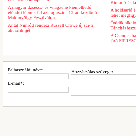
Kimonó-és ke
A magyar dzsessz- és világzene kiemelkedő
A holdsarló é
előadói lépnek fel az augusztus 13-án kezdődő
lehet megfig
Malomvölgy Fesztiválon
Ötödik alkal
Antal Nimród rendezi Russell Crowe új sci-fi
Táncházfeszt
akciófilmjét
A Csendes bar
járó FIPRESCI
Felhasználói név*:
Hozzászólás szövege:
E-mail*: