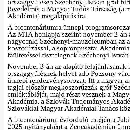
országgyűlésen Széchenyi István gróf bir
jövedelmét a Magyar Tudós Társaság (a
Akadémia) megalapítására.
A bicentenáriumra ünnepi programsorozat
Az MTA honlapja szerint november 2-án 
nagycenki Széchenyi-mauzóleumban az ala
koszorúzással, a sopronpusztai Akadémia
faültetéssel tisztelegnek Széchenyi István
November 3-án az alapító felajánlásának 
országgyűlésnek helyet adó Pozsony váro
ünnepi rendezvénysorozat. Itt a magyar a
tagjai először megkoszorúzzák gróf Széch
emléktábláját, majd részt vesznek a Ma
Akadémia, a Szlovák Tudományos Akadém
Szlovákiai Magyar Akadémiai Tanács köz
A bicentenáriumi évforduló estéjén a J
2025 nyitányaként a Zeneakadémián ünn