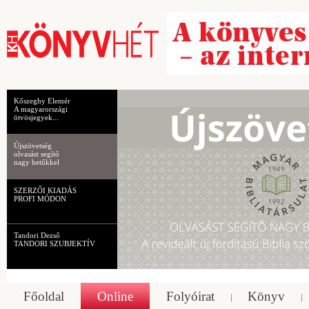
Kőszeghy Elemér
A magyarországi
ötvösjegyek...
Újszövetség
olvasást segítő
nagy betűkkel
SZERZŐI KIADÁS
PROFI MÓDON
Tandori Dezső
TANDORI SZUBJEKTÍV
Főoldal
Online
Folyóirat
Könyv