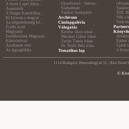
Újraolvasva – hatvan...
Olvasás
A Szent Lepel titkos...
Szabadmatt
Tankön
Assassinók
Tandori Szubjektív
XIII. B
A Tenger Katedrálisa...
Archívum
Nők a 
Ki kicsoda a magyar ...
Szép m
Címlapgaléria
Az elégedetlenség kö...
Partner
Érzéki ecset
Válogatás
Könyvhé
Máglyatűz
Kertész Ákos írásai...
Emlékezzünk Magyaror...
Átválto
Murányi Gábor írásai...
Könyvbölcső
Ember é
Tarján Tamás írásai...
Ártatlanok vére
Újabb t
Dr. Bódis Béla írása...
Az Agyagbiblia
A Könyv
Tematikus lap
1114 Budapest, Hamzsabégi út 31. | Kiss József
© Kis