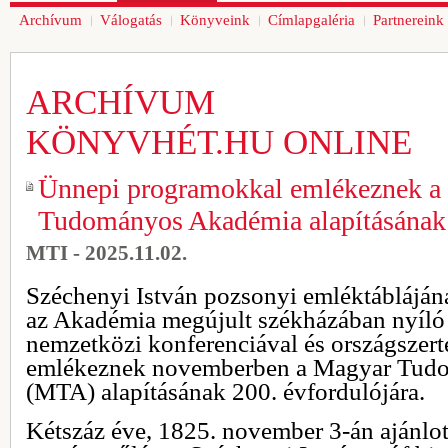
Archívum
Válogatás
Könyveink
Címlapgaléria
Partnereink
ARCHÍVUM
KÖNYVHÉT.HU ONLINE
Ünnepi programokkal emlékeznek a
Tudományos Akadémia alapításának 
MTI - 2025.11.02.
Széchenyi István pozsonyi emléktáblájá
az Akadémia megújult székházában nyíló k
nemzetközi konferenciával és országszert
emlékeznek novemberben a Magyar Tud
(MTA) alapításának 200. évfordulójára.
Kétszáz éve, 1825. november 3-án ajánlot