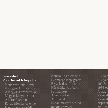
Könyvhét
Kontrolling elemek a...
5. Gye
Lapmargó lábjegyzete...
6. Gye
Kiss József Könyvkia...
Égszakadás, földindu...
100 éve 
Magyarországi ötvösj...
Hófehérke és a berli...
1956 öt
A magyar könyvgyűjtő...
Fátima keze
A magya
A magyar középkor kö...
Amelia titkai
Az irod
Magyar könyvlexikon
Aforizmák
Az irod
A hétfejű szeretet
Babák magyar népi vi...
Népszer
Révay Mór János emlé...
mókus könyvek
Nő. Író
Fantasy enciklopédia...