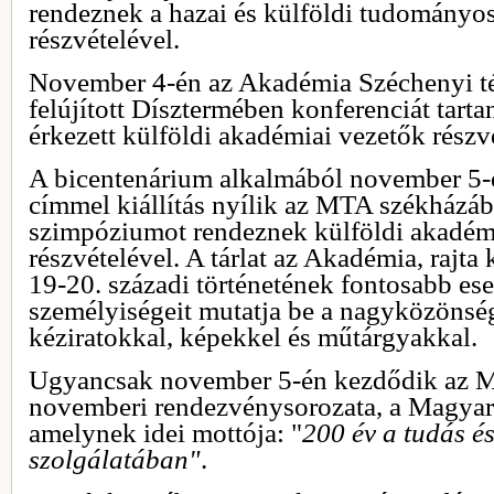
rendeznek a hazai és külföldi tudományos
részvételével.
November 4-én az Akadémia Széchenyi té
felújított Dísztermében konferenciát tart
érkezett külföldi akadémiai vezetők részv
A bicentenárium alkalmából november 5-
címmel kiállítás nyílik az MTA székházáb
szimpóziumot rendeznek külföldi akadém
részvételével. A tárlat az Akadémia, rajt
19-20. századi történetének fontosabb es
személyiségeit mutatja be a nagyközönség
kéziratokkal, képekkel és műtárgyakkal.
Ugyancsak november 5-én kezdődik az
novemberi rendezvénysorozata, a Magy
amelynek idei mottója: "
200 év a tudás é
szolgálatában"
.