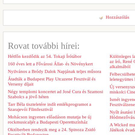
Hozzászólás
Rovat további hírei:
Hétfőn kezdődik az 54. Tokaji Írótábor
Különleges l
az író, René 
160 éves lett a Fővárosi Állat- és Növénykert
alkalmából
Nyilvános a Bródy Dalok Napjának teljes műsora
Felbecsülhete
Átadták a Budapest Play Utcazene Fesztivál és
leletegyüttes
Verseny díjait
Új versenysze
Négy templomi koncertet ad José Cura és Szamosi
miskolci Cin
Szabolcs a jövő héten
Ismét ingyene
Tarr Béla tiszteletére indít emlékprogramot a
Fesztiválzen
Szarajevói Filmfesztivál
Nyílt ásatási
Mohácson ingyenes előadáson mutatja be új
Hódmezővásá
rockmusicaljét a Budapesti Operettszínház
A Wicked musi
Októberben rendezik meg a 24. Spinoza Zsidó
Játékok évad
Fesztivált Budapesten