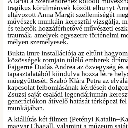
A tárlat a Szentendréhez kötődő művészh
tragikus körülmények között elhunyt Ámo
eltávozott Anna Margit szellemiségét meg
művészek munkáin keresztül vizsgálja, m
és tehetők hozzáférhetővé művészeti esz
traumák, amelyek egyszerre történelmi m
mélyen személyesek.
Bukta Imre installációja az eltűnt hagy
közösségek romjain túlélő emberek drámáj
Fajgerné Dudás Andrea az özvegység és a
tapasztalatából kiindulva hozza létre hely
műegyüttesét. Szabó Klára Petra az elválás
kapcsolat felbomlásának kérdéseit dolgoz
Zsuzsi saját családi legendáriumán keresz
generációkon átívelő hatását térképezi fe
munkájában.
A kiállítás két filmen (Petényi Katalin–
magyar Chagall, valamint a múzeum saját