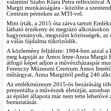
valamint Szabó Klára Petra reflexióival 
Margit munkásságára - közölte a szente
Centrum pénteken az MTI-vel.
Mint írták, a 2015 óta zárva tartott Emlé
látható érzékeny és megrázó alkotásokon k
hagyományok, megszűnt közösségek, az 
a válás fájdalma tükröződik.
A közlemény felidézte: 1984-ben azzal a k
meg kapuját az Ámos Imre-Anna Margit
átfogó képet adjon a művészházaspár mu
Ferenczy Múzeumi Centrum Ámos Imrétő
műtárgyat, Anna Margittól pedig 240 alkot
Az emlékmúzeum 2015-ös bezárásáig több
prezentálta a művészek életútját, azonban
az épület állapota már nem tette lehetővé 
bemutatását.