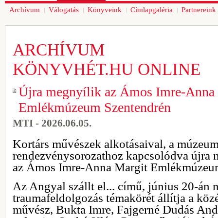
Archívum
Válogatás
Könyveink
Címlapgaléria
Partnereink
ARCHÍVUM
KÖNYVHÉT.HU ONLINE
Újra megnyílik az Ámos Imre-Anna
Emlékmúzeum Szentendrén
MTI - 2026.06.05.
Kortárs művészek alkotásaival, a múzeum
rendezvénysorozathoz kapcsolódva újra 
az Ámos Imre-Anna Margit Emlékmúzeu
Az Angyal szállt el... című, június 20-án n
traumafeldolgozás témakörét állítja a kö
művész, Bukta Imre, Fajgerné Dudás Andr