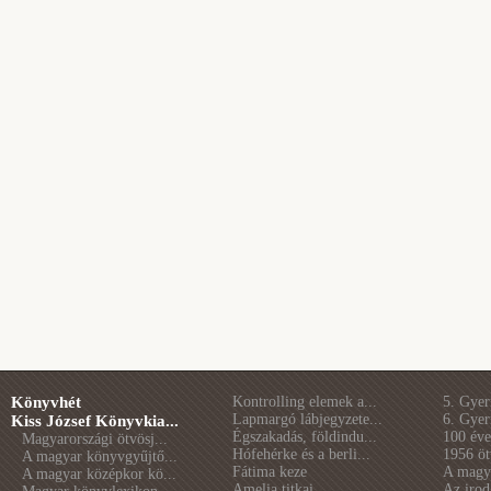
Könyvhét
Kontrolling elemek a...
5. Gye
Lapmargó lábjegyzete...
6. Gye
Kiss József Könyvkia...
Égszakadás, földindu...
100 éve 
Magyarországi ötvösj...
Hófehérke és a berli...
1956 öt
A magyar könyvgyűjtő...
Fátima keze
A magya
A magyar középkor kö...
Amelia titkai
Az irod