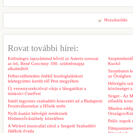
Hozzászólás
Rovat további hírei:
Különleges lapszámmal bővül az Asterix-sorozat
Szeptembertől
az író, René Goscinny 100. születésnapja
Kuckó
alkalmából
Szombaton ke
Felbecsülhetetlen értékű honfoglaláskori
az Őrségben
leletegyüttes került elő Pest megyében
Hétvégén szü
Új versenyszekcióval várja a látogatókat a
közönséget a 
miskolci CineFest
Sziget - Az 
Ismét ingyenes szabadtéri koncertet ad a Budapesti
előadók konce
Fesztiválzenekar a Hősök terén
Minden eddig
Nyílt ásatási hétvégét rendeznek
Országos/Kár
Hódmezővásárhely közelében
Palóc napok 
A Wicked musicallal zárul a Szegedi Szabadtéri
Filmpremiere
Játékok évada