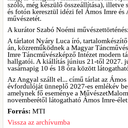
szóló, még készülő összeállítása), illet
és fotón keresztül idézi fel Ámos Imre és 
művészetét.
A kurátor Szabó Noémi művészettörténés
A tárlatot Nyáry Luca író, tartalomkészítő
án, közreműködnek a Magyar Táncművés
Imre Táncművészképző Intézet modern tá
hallgatói. A kiállítás június 21-től 2027. 
vasárnapig 10 és 18 óra között látogathat
Az Angyal szállt el... című tárlat az Ámo
évfordulóját ünneplő 2027-es emlékév be
amelynek fő eseménye a MűvészetMalo
novemberétől látogatható Ámos Imre-életm
Forrás:
MTI
Vissza az archívumba