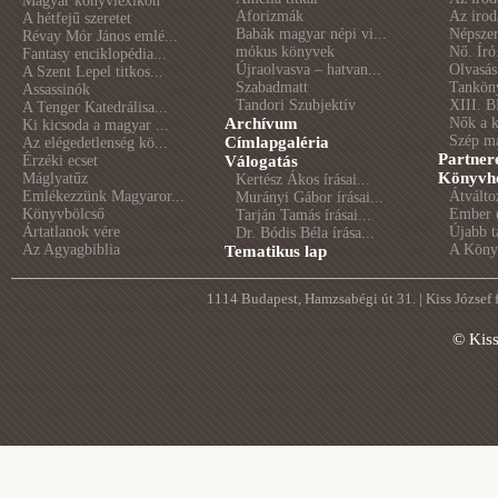
Magyar könyvlexikon
Aforizmák
Az irod
A hétfejű szeretet
Babák magyar népi vi...
Népszer
Révay Mór János emlé...
mókus könyvek
Nő. Író
Fantasy enciklopédia...
Újraolvasva – hatvan...
Olvasás
A Szent Lepel titkos...
Szabadmatt
Tankön
Assassinók
Tandori Szubjektív
XIII. B
A Tenger Katedrálisa...
Archívum
Nők a 
Ki kicsoda a magyar ...
Szép m
Címlapgaléria
Az elégedetlenség kö...
Partner
Érzéki ecset
Válogatás
Könyvhé
Máglyatűz
Kertész Ákos írásai...
Emlékezzünk Magyaror...
Átválto
Murányi Gábor írásai...
Könyvbölcső
Ember é
Tarján Tamás írásai...
Ártatlanok vére
Újabb t
Dr. Bódis Béla írása...
Az Agyagbiblia
A Könyv
Tematikus lap
1114 Budapest, Hamzsabégi út 31. | Kiss József
© Kis