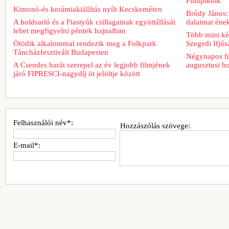
Filmpiknik
Kimonó-és kerámiakiállítás nyílt Kecskeméten
Bródy János:
A holdsarló és a Fiastyúk csillagainak együttállását
dalaimat ének
lehet megfigyelni péntek hajnalban
Több mint két
Ötödik alkalommal rendezik meg a Folkpark
Szegedi Ifjú
Táncházfesztivált Budapesten
Négynapos fü
A Csendes barát szerepel az év legjobb filmjének
augusztusi h
járó FIPRESCI-nagydíj öt jelöltje között
Felhasználói név*:
Hozzászólás szövege:
E-mail*: