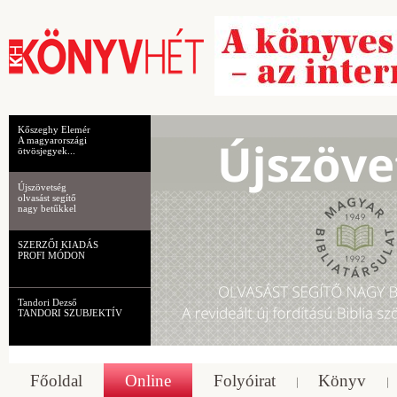
Kőszeghy Elemér
A magyarországi
ötvösjegyek...
Újszövetség
olvasást segítő
nagy betűkkel
SZERZŐI KIADÁS
PROFI MÓDON
Tandori Dezső
TANDORI SZUBJEKTÍV
Főoldal
Online
Folyóirat
Könyv