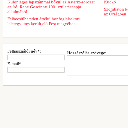
Különleges lapszámmal bővül az Asterix-sorozat
Kuckó
az író, René Goscinny 100. születésnapja
Szombaton ke
alkalmából
az Őrségben
Felbecsülhetetlen értékű honfoglaláskori
leletegyüttes került elő Pest megyében
Felhasználói név*:
Hozzászólás szövege:
E-mail*: