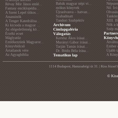
Babák magyar népi vi...
Népszer
Révay Mór János emlé...
mókus könyvek
Nő. Író
Fantasy enciklopédia...
Újraolvasva – hatvan...
Olvasás
A Szent Lepel titkos...
Szabadmatt
Tankön
Assassinók
Tandori Szubjektív
XIII. B
A Tenger Katedrálisa...
Archívum
Nők a 
Ki kicsoda a magyar ...
Szép m
Címlapgaléria
Az elégedetlenség kö...
Partner
Érzéki ecset
Válogatás
Könyvhé
Máglyatűz
Kertész Ákos írásai...
Emlékezzünk Magyaror...
Átválto
Murányi Gábor írásai...
Könyvbölcső
Ember é
Tarján Tamás írásai...
Ártatlanok vére
Újabb t
Dr. Bódis Béla írása...
Az Agyagbiblia
A Könyv
Tematikus lap
1114 Budapest, Hamzsabégi út 31. | Kiss József
© Kis