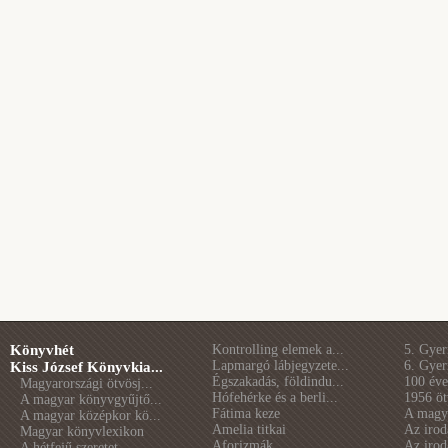
Könyvhét
Kontrolling elemek a...
5. Gye
Lapmargó lábjegyzete...
6. Gye
Kiss József Könyvkia...
Égszakadás, földindu...
100 éve 
Magyarországi ötvösj...
Hófehérke és a berli...
1956 öt
A magyar könyvgyűjtő...
Fátima keze
A magya
A magyar középkor kö...
Amelia titkai
Az irod
Magyar könyvlexikon
Aforizmák
Az irod
A hétfejű szeretet