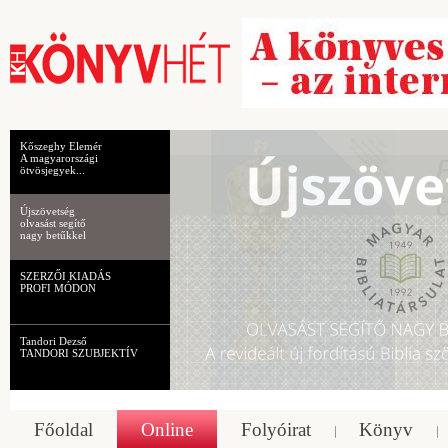
Kőszeghy Elemér
A magyarországi
ötvösjegyek...
Újszövetség
olvasást segítő
nagy betűkkel
SZERZŐI KIADÁS
PROFI MÓDON
Tandori Dezső
TANDORI SZUBJEKTÍV
Főoldal
Online
Folyóirat
Könyv