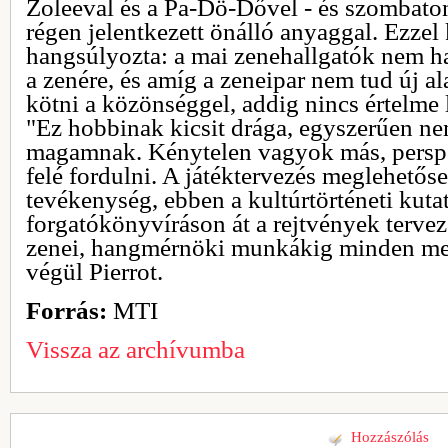
Zoleeval és a Pa-Dö-Dővel - és szombaton 
régen jelentkezett önálló anyaggal. Ezzel
hangsúlyozta: a mai zenehallgatók nem h
a zenére, és amíg a zeneipar nem tud új 
kötni a közönséggel, addig nincs értelme 
"Ez hobbinak kicsit drága, egyszerűen 
magamnak. Kénytelen vagyok más, perspe
felé fordulni. A játéktervezés meglehetőse
tevékenység, ebben a kultúrtörténeti kutat
forgatókönyvíráson át a rejtvények tervezé
zenei, hangmérnöki munkákig minden meg
végül Pierrot.
Forrás:
MTI
Vissza az archívumba
Hozzászólás