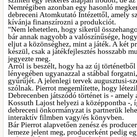
Nemrégiben azonban egy hasonló megkere
debreceni Atomkutató Intézettől, amely 
kívánja finanszírozni a produkciót.
"Nem lehetetlen, hogy sikerül összehangol
bár annak nagyobb a valószínűsége, hogy 
eljut a közönséghez, mint a játék. A két
készül, csak a játékfejlesztés hosszabb m
jegyezte meg.
Arról is beszélt, hogy ha az új történetből 
lényegében ugyanazzal a stábbal forgatni
gyűrűjét. A jelenlegi tervek augusztusi-sz
szólnak. Pierrot megemlítette, hogy létez
Debrecenben játszódó történet is - amely 
Kossuth Lajost helyezi a középpontba -, í
debreceni önkormányzat is partnerük lehe
interaktív filmben vagy/és könyvben.
Bár Pierrot alapvetően zenész és producer 
lemeze jelent meg, producerként pedig eg