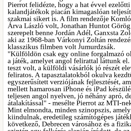
Pierrot felidézte, hogy a hat évvel ezelőtti
kalandjátékok piacán kimagaslóan teljesít
szakmai sikert is. A film rendezője Komló
Árva László volt, Jonathan Huntot Görög L
szerepelt benne Jordán Adél, Ganxsta Zol
aki az 1968-ban Várkonyi Zoltán rendezé
klasszikus filmben volt Jumurdzsák.
"Külföldön csak egy online forgalmazó old
a játék, amelyet angol felirattal láttunk el
teszt volt, a külföldi vásárlók jó részét el
feliratos. A tapasztalatokból okulva kezdt
egyszerűsített verziójának fejlesztését, a
mellett hamarosan iPhone és iPad készülék
teljesen angol nyelven, jó néhány apró, 
átalakítással" - mesélte Pierrot az MTI-ne
Mint elmondta, minden szinopszis, amely
kiindulnak, eredetileg számítógépes játék
következő, Debrecen városához és a fizi
szintén egy felkérés alapján íródott, de az 