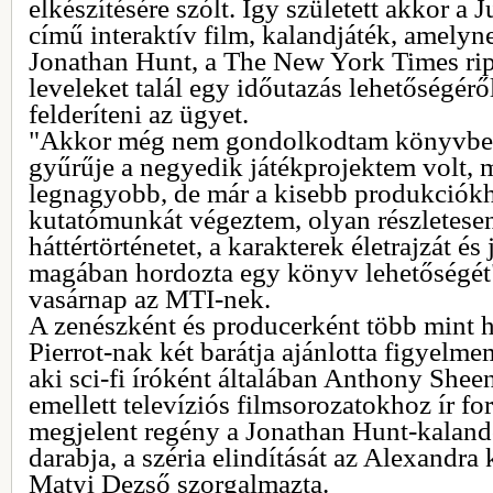
elkészítésére szólt. Így született akkor a
című interaktív film, kalandjáték, amelyn
Jonathan Hunt, a The New York Times ripor
leveleket talál egy időutazás lehetőségérő
felderíteni az ügyet.
"Akkor még nem gondolkodtam könyvbe
gyűrűje a negyedik játékprojektem volt, m
legnagyobb, de már a kisebb produkciókh
kutatómunkát végeztem, olyan részletesen
háttértörténetet, a karakterek életrajzát és
magában hordozta egy könyv lehetőségét"
vasárnap az MTI-nek.
A zenészként és producerként több mint 
Pierrot-nak két barátja ajánlotta figyelm
aki sci-fi íróként általában Anthony Shee
emellett televíziós filmsorozatokhoz ír f
megjelent regény a Jonathan Hunt-kaland
darabja, a széria elindítását az Alexandra
Matyi Dezső szorgalmazta.