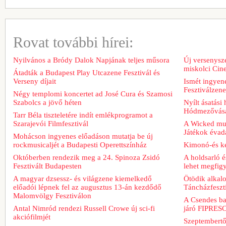
Rovat további hírei:
Nyilvános a Bródy Dalok Napjának teljes műsora
Új versenysze
miskolci Cin
Átadták a Budapest Play Utcazene Fesztivál és
Verseny díjait
Ismét ingyene
Fesztiválzen
Négy templomi koncertet ad José Cura és Szamosi
Szabolcs a jövő héten
Nyílt ásatási
Hódmezővásá
Tarr Béla tiszteletére indít emlékprogramot a
Szarajevói Filmfesztivál
A Wicked musi
Játékok évad
Mohácson ingyenes előadáson mutatja be új
rockmusicaljét a Budapesti Operettszínház
Kimonó-és ke
Októberben rendezik meg a 24. Spinoza Zsidó
A holdsarló é
Fesztivált Budapesten
lehet megfig
A magyar dzsessz- és világzene kiemelkedő
Ötödik alkal
előadói lépnek fel az augusztus 13-án kezdődő
Táncházfeszt
Malomvölgy Fesztiválon
A Csendes bar
Antal Nimród rendezi Russell Crowe új sci-fi
járó FIPRESCI
akciófilmjét
Szeptembertől