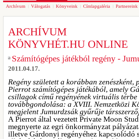
Archívum
Válogatás
Könyveink
Címlapgaléria
Partnereink
ARCHÍVUM
KÖNYVHÉT.HU ONLINE
Számítógépes játékból regény - Jum
2011.04.17.
Regény született a korábban zenészként, 
Pierrot számítógépes játékából, amely G
csillagok című regényének virtuális térbe 
továbbgondolása: a XVIII. Nemzetközi Kö
megjelent Jumurdzsák gyűrűje társszerzőj
A Pierrot által vezetett Private Moon Stu
megnyerte az egri önkormányzat pályázatá
illetve Gárdonyi regényéhez kapcsolódó 