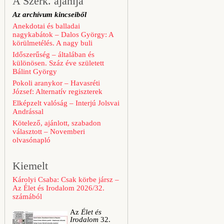
A Szerk. ajánlja
Az archívum kincseiből
Anekdotai és balladai
nagykabátok – Dalos György: A
körülmetélés. A nagy buli
Időszerűség – általában és
különösen. Száz éve született
Bálint György
Pokoli aranykor – Havasréti
József: Alternatív regiszterek
Elképzelt valóság – Interjú Jolsvai
Andrással
Kötelező, ajánlott, szabadon
választott – Novemberi
olvasónapló
Kiemelt
Károlyi Csaba: Csak körbe jársz –
Az Élet és Irodalom 2026/32.
számából
Az
Élet és
Irodalom
32.