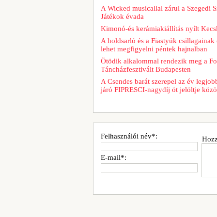
A Wicked musicallal zárul a Szegedi S
Játékok évada
Kimonó-és kerámiakiállítás nyílt Kec
A holdsarló és a Fiastyúk csillagainak 
lehet megfigyelni péntek hajnalban
Ötödik alkalommal rendezik meg a Fo
Táncházfesztivált Budapesten
A Csendes barát szerepel az év legjob
járó FIPRESCI-nagydíj öt jelöltje közö
Felhasználói név*:
Hozz
E-mail*: