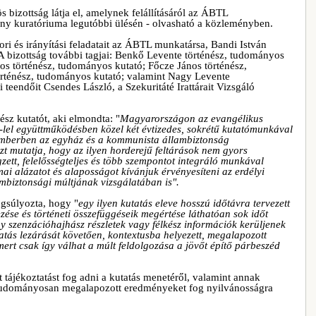
s bizottság látja el, amelynek felállításáról az ÁBTL
ny kuratóriuma legutóbbi ülésén - olvasható a közleményben.
ri és irányítási feladatait az ÁBTL munkatársa, Bandi István
 A bizottság további tagjai: Benkő Levente történész, tudományos
nos történész, tudományos kutató; Főcze János történész,
rténész, tudományos kutató; valamint Nagy Levente
 teendőit Csendes László, a Szekuritáté Irattárait Vizsgáló
sz kutatót, aki elmondta: "
Magyarországon az evangélikus
-lel együttműködésben közel két évtizedes, sokrétű kutatómunkával
cemberben az egyház és a kommunista állambiztonság
zt mutatja, hogy az ilyen horderejű feltárások nem gyors
zett, felelősségteljes és több szempontot integráló munkával
ai alázatot és alaposságot kívánjuk érvényesíteni az erdélyi
ambiztonsági múltjának vizsgálatában is".
ngsúlyozta, hogy "
egy ilyen kutatás eleve hosszú időtávra tervezett
ezése és történeti összefüggéseik megértése láthatóan sok időt
gy szenzációhajhász részletek vagy félkész információk kerüljenek
tás lezárását követően, kontextusba helyezett, megalapozott
rt csak így válhat a múlt feldolgozása a jövőt építő párbeszéd
tájékoztatást fog adni a kutatás menetéről, valamint annak
és tudományosan megalapozott eredményeket fog nyilvánosságra