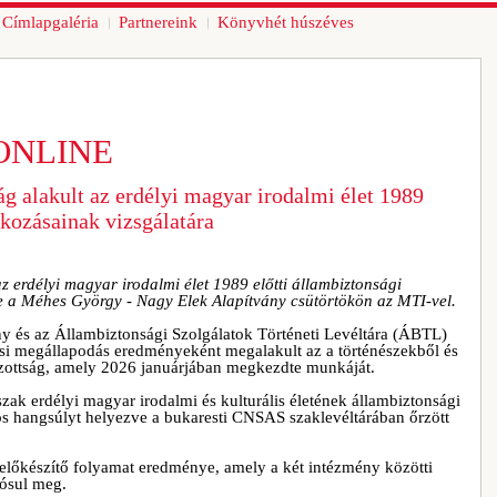
Címlapgaléria
Partnereink
Könyvhét húszéves
ONLINE
ág alakult az erdélyi magyar irodalmi élet 1989
tkozásainak vizsgálatára
az erdélyi magyar irodalmi élet 1989 előtti állambiztonsági
te a Méhes György - Nagy Elek Alapítvány csütörtökön az MTI-vel.
 és az Állambiztonsági Szolgálatok Történeti Levéltára (ÁBTL)
ési megállapodás eredményeként megalakult az a történészekből és
bizottság, amely 2026 januárjában megkezdte munkáját.
őszak erdélyi magyar irodalmi és kulturális életének állambiztonsági
nös hangsúlyt helyezve a bukaresti CNSAS szaklevéltárában őrzött
előkészítő folyamat eredménye, amely a két intézmény közötti
ósul meg.