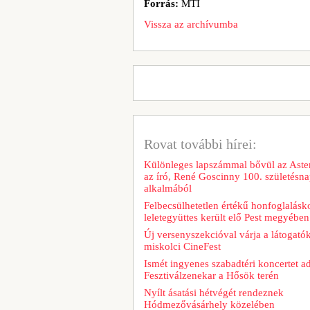
Forrás:
MTI
Vissza az archívumba
Rovat további hírei:
Különleges lapszámmal bővül az Aster
az író, René Goscinny 100. születésna
alkalmából
Felbecsülhetetlen értékű honfoglalásk
leletegyüttes került elő Pest megyében
Új versenyszekcióval várja a látogatók
miskolci CineFest
Ismét ingyenes szabadtéri koncertet a
Fesztiválzenekar a Hősök terén
Nyílt ásatási hétvégét rendeznek
Hódmezővásárhely közelében