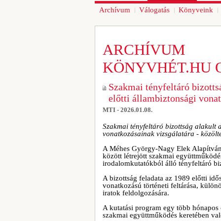
Archívum
Válogatás
Könyveink
ARCHÍVUM
KÖNYVHÉT.HU 
Szakmai tényfeltáró bizotts
előtti állambiztonsági vona
MTI - 2026.01.08.
Szakmai tényfeltáró bizottság alakult 
vonatkozásainak vizsgálatára - közöl
A Méhes György-Nagy Elek Alapítvány
között létrejött szakmai együttműköd
irodalomkutatókból álló tényfeltáró 
A bizottság feladata az 1989 előtti id
vonatkozású történeti feltárása, külö
iratok feldolgozására.
A kutatási program egy több hónapos 
szakmai együttműködés keretében val