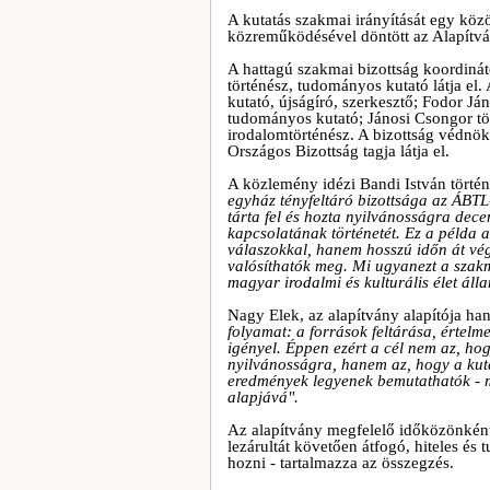
A kutatás szakmai irányítását egy közö
közreműködésével döntött az Alapítvá
A hattagú szakmai bizottság koordináto
történész, tudományos kutató látja el.
kutató, újságíró, szerkesztő; Fodor Já
tudományos kutató; Jánosi Csongor tö
irodalomtörténész. A bizottság védnöki
Országos Bizottság tagja látja el.
A közlemény idézi Bandi István történé
egyház tényfeltáró bizottsága az ÁBTL
tárta fel és hozta nyilvánosságra de
kapcsolatának történetét. Ez a példa a
válaszokkal, hanem hosszú időn át vég
valósíthatók meg. Mi ugyanezt a szakm
magyar irodalmi és kulturális élet áll
Nagy Elek, az alapítvány alapítója ha
folyamat: a források feltárása, értelm
igényel. Éppen ezért a cél nem az, ho
nyilvánosságra, hanem az, hogy a kuta
eredmények legyenek bemutathatók - me
alapjává".
Az alapítvány megfelelő időközönként 
lezárultát követően átfogó, hiteles 
hozni - tartalmazza az összegzés.