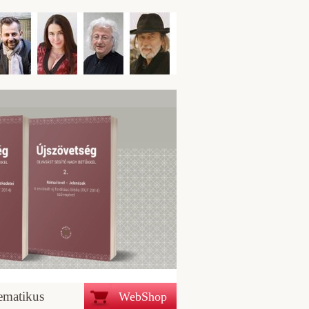
ematikus
WebShop