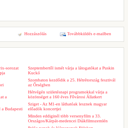
Hozzászólás
Továbbküldés e-mailben
ix-sorozat
Szeptembertől ismét várja a látogatókat a Puskin
pja
Kuckó
Szombaton kezdődik a 25. Hétrétország fesztivál
ori
az Őrségben
Hétvégén születésnapi programokkal várja a
at a
közönséget a 160 éves Fővárosi Állatkert
Sziget - Az M1-en láthatóak lesznek magyar
d a Budapesti
előadók koncertjei
Minden eddiginél több versenyfilm a 33.
Országos/Kárpát-medencei Diákfilmszemlén
Palóc napok és Városnapok Füleken