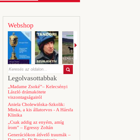
Webshop
Legolvasottabbak
„Madame Zsoké”– Kelecsényi
László drámakötete
viszontagságairól
Aniela Cholewińska-Szkolik:
Minka, a kis állatorvos - A Hársfa
Klinika
„Csak addig az enyém, amíg
írom” – Egressy Zoltán
Generációkon átívelő traumák –