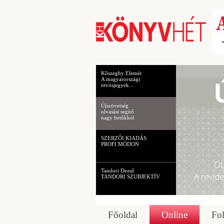
Kőszeghy Elemér
A magyarországi
ötvösjegyek...
Újszövetség
olvasást segítő
nagy betűkkel
SZERZŐI KIADÁS
PROFI MÓDON
Tandori Dezső
TANDORI SZUBJEKTÍV
Főoldal
Online
Fol