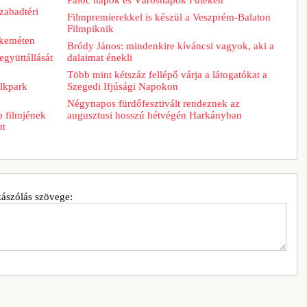
zabadtéri
Filmpremierekkel is készül a Veszprém-Balaton
Filmpiknik
skeméten
Bródy János: mindenkire kíváncsi vagyok, aki a
együttállását
dalaimat énekli
Több mint kétszáz fellépő várja a látogatókat a
lkpark
Szegedi Ifjúsági Napokon
Négynapos fürdőfesztivált rendeznek az
b filmjének
augusztusi hosszú hétvégén Harkányban
tt
ászólás szövege: