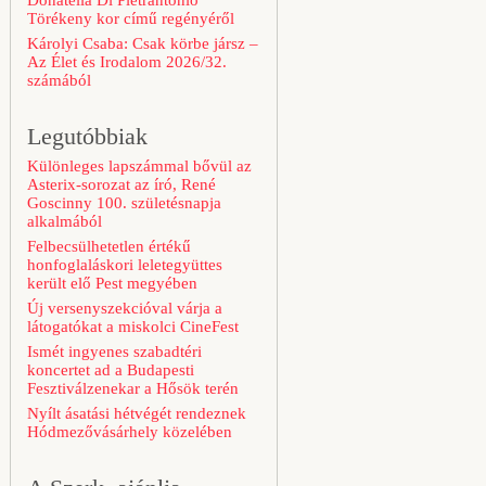
Donatella Di Pietrantonio
Törékeny kor című regényéről
Károlyi Csaba: Csak körbe jársz –
Az Élet és Irodalom 2026/32.
számából
Legutóbbiak
Különleges lapszámmal bővül az
Asterix-sorozat az író, René
Goscinny 100. születésnapja
alkalmából
Felbecsülhetetlen értékű
honfoglaláskori leletegyüttes
került elő Pest megyében
Új versenyszekcióval várja a
látogatókat a miskolci CineFest
Ismét ingyenes szabadtéri
koncertet ad a Budapesti
Fesztiválzenekar a Hősök terén
Nyílt ásatási hétvégét rendeznek
Hódmezővásárhely közelében