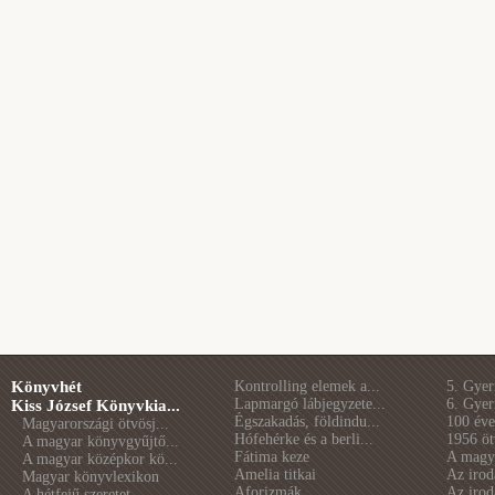
Könyvhét
Kontrolling elemek a...
5. Gye
Lapmargó lábjegyzete...
6. Gye
Kiss József Könyvkia...
Égszakadás, földindu...
100 éve 
Magyarországi ötvösj...
Hófehérke és a berli...
1956 öt
A magyar könyvgyűjtő...
Fátima keze
A magya
A magyar középkor kö...
Amelia titkai
Az irod
Magyar könyvlexikon
Aforizmák
Az irod
A hétfejű szeretet