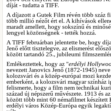
díját - tudatta a TIFF.
A díjazott a Gutek Film révén több száz f
több millió nézőt ért el. A kihívások ellené
maradt amellett, hogy sokszínű és minőség
lengyel közönségnek - tették hozzá.
A TIFF februárban jelentette be, hogy díja
Jenő előtt tisztelegve, az elismerést előszö
között tartandó 25., jubileumi filmszemlén
Emlékeztettek, hogy az "
erdélyi Hollywo
nevezett Janovics Jenő (1872-1945) neve
kolozsvári és a közép-európai mozi kezde
emberként, a kolozsvári magyar színház i
felismerte, hogy a film nem technikai ku
század új népszerű művészete. 1913 és az
között több mint 60 némafilmet készített 
erdélyi város Közép-Európa egyik legakt