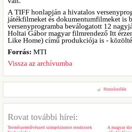
vált.
A TIFF honlapján a hivatalos versenypro
játékfilmeket és dokumentumfilmeket is be
versenyprogramba beválogatott 12 nagyjá
Holtai Gábor magyar filmrendező Itt érz
Like Home) című produkciója is - közölté
Forrás:
MTI
Vissza az archívumba
Hozzászólás
Rovat további hírei:
Természetművészeti szimpóziumot rendeznek
A magyar dzs