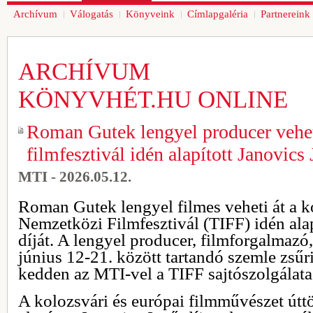
Archívum
Válogatás
Könyveink
Címlapgaléria
Partnereink
ARCHÍVUM
KÖNYVHÉT.HU ONLINE
Roman Gutek lengyel producer veheti
filmfesztivál idén alapított Janovics 
MTI - 2026.05.12.
Roman Gutek lengyel filmes veheti át a k
Nemzetközi Filmfesztivál (TIFF) idén alap
díját. A lengyel producer, filmforgalmazó,
június 12-21. között tartandó szemle zsűri
kedden az MTI-vel a TIFF sajtószolgálata
A kolozsvári és európai filmművészet útt