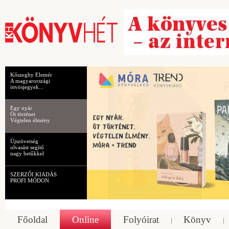
Kőszeghy Elemér
A magyarországi
ötvösjegyek...
Egy nyár
Öt történet
Végtelen élmény
Újszövetség
olvasást segítő
nagy betűkkel
SZERZŐI KIADÁS
PROFI MÓDON
Főoldal
Online
Folyóirat
Könyv