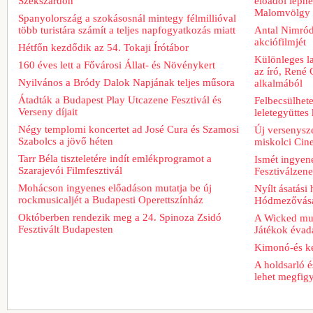
Szekszárdon
előadói lépn
Malomvölgy 
Spanyolország a szokásosnál mintegy félmillióval
több turistára számít a teljes napfogyatkozás miatt
Antal Nimród 
akciófilmjét
Hétfőn kezdődik az 54. Tokaji Írótábor
Különleges l
160 éves lett a Fővárosi Állat- és Növénykert
az író, René 
Nyilvános a Bródy Dalok Napjának teljes műsora
alkalmából
Átadták a Budapest Play Utcazene Fesztivál és
Felbecsülhete
Verseny díjait
leletegyüttes
Négy templomi koncertet ad José Cura és Szamosi
Új versenysze
Szabolcs a jövő héten
miskolci Cin
Tarr Béla tiszteletére indít emlékprogramot a
Ismét ingyene
Szarajevói Filmfesztivál
Fesztiválzen
Mohácson ingyenes előadáson mutatja be új
Nyílt ásatási
rockmusicaljét a Budapesti Operettszínház
Hódmezővásá
Októberben rendezik meg a 24. Spinoza Zsidó
A Wicked musi
Fesztivált Budapesten
Játékok évad
Kimonó-és ke
A holdsarló é
lehet megfig