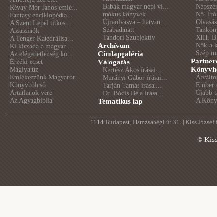
Babák magyar népi vi...
Népszer
Révay Mór János emlé...
mókus könyvek
Nő. Író
Fantasy enciklopédia...
Újraolvasva – hatvan...
Olvasás
A Szent Lepel titkos...
Szabadmatt
Tankön
Assassinók
Tandori Szubjektív
XIII. B
A Tenger Katedrálisa...
Archívum
Nők a 
Ki kicsoda a magyar ...
Szép m
Címlapgaléria
Az elégedetlenség kö...
Partner
Érzéki ecset
Válogatás
Könyvhé
Máglyatűz
Kertész Ákos írásai...
Emlékezzünk Magyaror...
Átválto
Murányi Gábor írásai...
Könyvbölcső
Ember é
Tarján Tamás írásai...
Ártatlanok vére
Újabb t
Dr. Bódis Béla írása...
Az Agyagbiblia
A Könyv
Tematikus lap
1114 Budapest, Hamzsabégi út 31. | Kiss József
© Kis