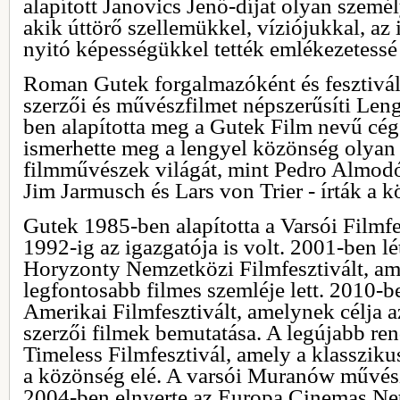
alapított Janovics Jenő-díjat olyan szemé
akik úttörő szellemükkel, víziójukkal, az 
nyitó képességükkel tették emlékezetessé 
Roman Gutek forgalmazóként és fesztivál
szerzői és művészfilmet népszerűsíti Len
ben alapította meg a Gutek Film nevű cé
ismerhette meg a lengyel közönség olyan
filmművészek világát, mint Pedro Almod
Jim Jarmusch és Lars von Trier - írták a
Gutek 1985-ben alapította a Varsói Filmfe
1992-ig az igazgatója is volt. 2001-ben l
Horyzonty Nemzetközi Filmfesztivált, a
legfontosabb filmes szemléje lett. 2010-b
Amerikai Filmfesztivált, amelynek célja a
szerzői filmek bemutatása. A legújabb re
Timeless Filmfesztivál, amely a klassziku
a közönség elé. A varsói Muranów művész
2004-ben elnyerte az Europa Cinemas Ne