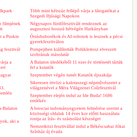
lkpark
Több mint kétszáz fellépő várja a látogatókat a
Szegedi Ifjúsági Napokon
b filmjének
Négynapos fürdőfesztivált rendeznek az
tt
augusztusi hosszú hétvégén Harkányban
t a Puskin
Óriásbuborékok és AI-robotok is lesznek a pécsi
gyerekfesztiválon
g fesztivál
Pompejiben kiállították Polükleitosz elveszett
szobrának másolatát
árja a
A Balaton üledékéből 11 ezer év történetét tárták
ert
fel a kutatók
magyar
Szeptember végén ismét Kutatók éjszakája
Sikeresen ötvözi a kalotaszegi népművészetet a
33.
világzenével a Méra Világzenei Csűrfesztivál
zemlén
Szeptember elején indul az Ide Buda! 1686
emlékév
m-Balaton
A bresciai tudományegyetem felmérése szerint a
közösségi oldalak 14 éves kor előtti használata
rontja az írás- és számolási készséget
yok, aki a
Nemzetközi fesztivállal indul a Békéscsabai Jókai
Színház új évada