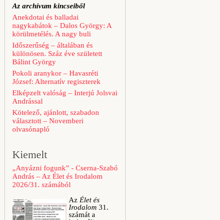
Az archívum kincseiből
Anekdotai és balladai
nagykabátok – Dalos György: A
körülmetélés. A nagy buli
Időszerűség – általában és
különösen. Száz éve született
Bálint György
Pokoli aranykor – Havasréti
József: Alternatív regiszterek
Elképzelt valóság – Interjú Jolsvai
Andrással
Kötelező, ajánlott, szabadon
választott – Novemberi
olvasónapló
Kiemelt
„Anyázni fogunk” - Cserna-Szabó
András – Az Élet és Irodalom
2026/31. számából
Az
Élet és
Irodalom
31.
számát a