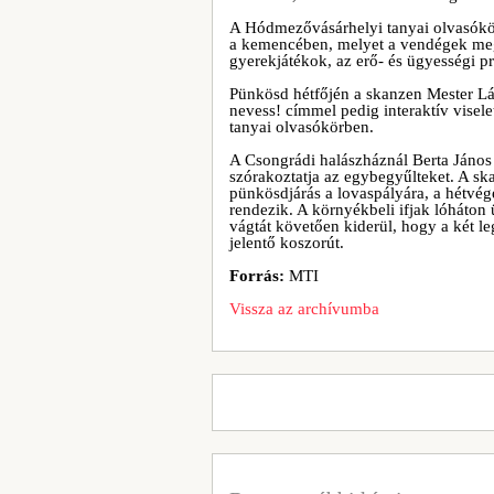
A Hódmezővásárhelyi tanyai olvasókö
a kemencében, melyet a vendégek meg
gyerekjátékok, az erő- és ügyességi p
Pünkösd hétfőjén a skanzen Mester Lás
nevess! címmel pedig interaktív visel
tanyai olvasókörben.
A Csongrádi halászháznál Berta Jáno
szórakoztatja az egybegyűlteket. A sk
pünkösdjárás a lovaspályára, a hétvég
rendezik. A környékbeli ifjak lóháton 
vágtát követően kiderül, hogy a két l
jelentő koszorút.
Forrás:
MTI
Vissza az archívumba