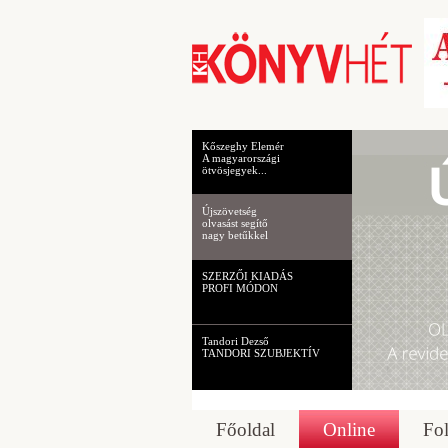
Kőszeghy Elemér
A magyarországi
ötvösjegyek...
Újszövetség
olvasást segítő
nagy betűkkel
SZERZŐI KIADÁS
PROFI MÓDON
Tandori Dezső
TANDORI SZUBJEKTÍV
Főoldal
Online
Fol