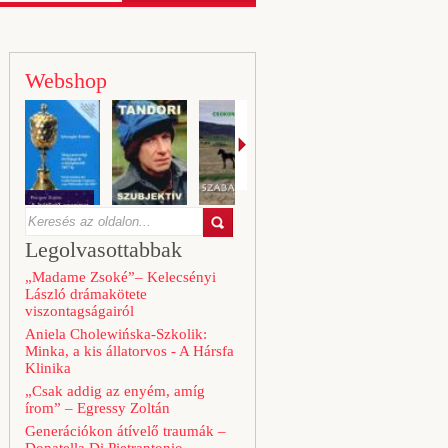
Webshop
Legolvasottabbak
„Madame Zsoké”– Kelecsényi
László drámakötete
viszontagságairól
Aniela Cholewińska-Szkolik:
Minka, a kis állatorvos - A Hársfa
Klinika
„Csak addig az enyém, amíg
írom” – Egressy Zoltán
Generációkon átívelő traumák –