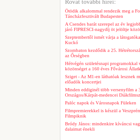
Rovat további hírei:
Ötödik alkalommal rendezik meg a Fo
Táncházfesztivált Budapesten
A Csendes barát szerepel az év legjob
járó FIPRESCI-nagydíj öt jelöltje közö
Szeptembertől ismét várja a látogatóka
Kuckó
Szombaton kezdődik a 25. Hétrétorszá
az Őrségben
Hétvégén születésnapi programokkal v
közönséget a 160 éves Fővárosi Állatk
Sziget - Az M1-en láthatóak lesznek 
előadók koncertjei
Minden eddiginél több versenyfilm a 
Országos/Kárpát-medencei Diákfilms
Palóc napok és Városnapok Füleken
Filmpremierekkel is készül a Veszpré
Filmpiknik
Bródy János: mindenkire kíváncsi vag
dalaimat énekli