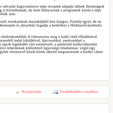
r udvarán hagyományos népi receptek alapján sülnek finomságok
 is kóstolhatnak, de nem hiányoznak a programok közül a népi
róbák sem.
zló zenekarának muzsikájától lesz hangos, Fordulj egyet, de ne
etbemutató és játszóház fogadja a betérőket a Hódmezővásárhelyi
s vándorkomédiás A vénasszony meg a halál című előadásával
anzenből indul kikiáltóval, táncosokkal, zenészekkel a
e egyik leginkább várt eseményét, a pünkösdi királyválasztást
ülve teljesítenek különböző ügyességi feladatokat, végül egy
egjobb versenyző közül kinek sikerül megszereznie a királyi címet
Hozzászólás
Továbbküldés e-mailben