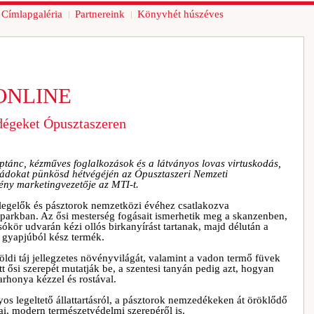
Címlapgaléria
Partnereink
Könyvhét húszéves
ONLINE
dégeket Ópusztaszeren
tánc, kézműves foglalkozások és a látványos lovas virtuskodás,
aládokat pünkösd hétvégéjén az Ópusztaszeri Nemzeti
ény marketingvezetője az MTI-t.
legelők és pásztorok nemzetközi évéhez csatlakozva
kparkban. Az ősi mesterség fogásait ismerhetik meg a skanzenben,
ókör udvarán kézi ollós birkanyírást tartanak, majd délután a
 gyapjúból kész termék.
di táj jellegzetes növényvilágát, valamint a vadon termő füvek
tt ősi szerepét mutatják be, a szentesi tanyán pedig azt, hogyan
arhonya kézzel és rostával.
s legeltető állattartásról, a pásztorok nemzedékeken át öröklődő
ai, modern természetvédelmi szerepéről is.