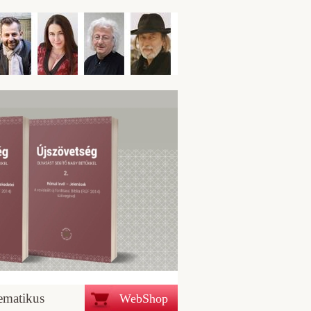
ematikus
WebShop