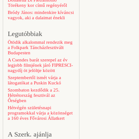
Donatella Di Pietrantonio
Törékeny kor című regényéről
Bródy János: mindenkire kíváncsi
vagyok, aki a dalaimat énekli
Legutóbbiak
Ötödik alkalommal rendezik meg
a Folkpark Táncházfesztivált
Budapesten
A Csendes barát szerepel az év
legjobb filmjének járó FIPRESCI-
nagydíj öt jelöltje között
Szeptembertől ismét várja a
látogatókat a Puskin Kuckó
Szombaton kezdődik a 25.
Hétrétország fesztivál az
Őrségben
Hétvégén születésnapi
programokkal várja a közönséget
a 160 éves Fővárosi Állatkert
A Szerk. ajánlja