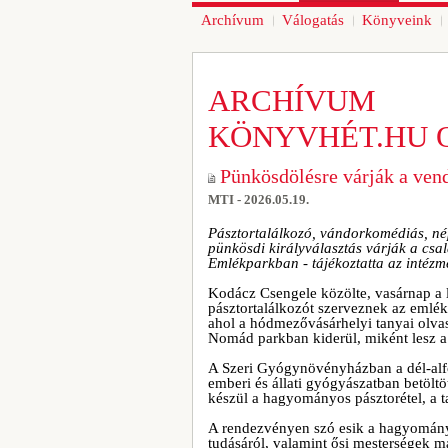
Archívum
Válogatás
Könyveink
ARCHÍVUM
KÖNYVHÉT.HU 
Pünkösdölésre várják a ven
MTI - 2026.05.19.
Pásztortalálkozó, vándorkomédiás, nép
pünkösdi királyválasztás várják a cs
Emlékparkban - tájékoztatta az intézm
Kodácz Csengele közölte, vasárnap a 
pásztortalálkozót szerveznek az emlé
ahol a hódmezővásárhelyi tanyai olvas
Nomád parkban kiderül, miként lesz a
A Szeri Gyógynövényházban a dél-alföl
emberi és állati gyógyászatban betöltö
készül a hagyományos pásztorétel, a t
A rendezvényen szó esik a hagyományo
tudásáról, valamint ősi mesterségek m