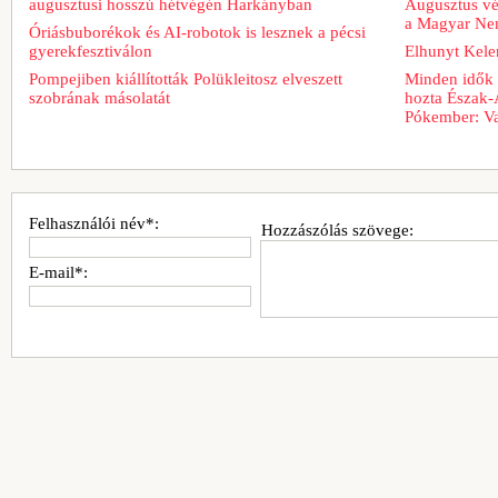
augusztusi hosszú hétvégén Harkányban
Augusztus vég
a Magyar Nem
Óriásbuborékok és AI-robotok is lesznek a pécsi
gyerekfesztiválon
Elhunyt Kele
Pompejiben kiállították Polükleitosz elveszett
Minden idők 
szobrának másolatát
hozta Észak-
Pókember: Va
Felhasználói név*:
Hozzászólás szövege:
E-mail*: