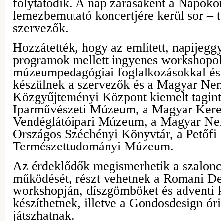
folytatódik. A nap zárásaként a Napoko
lemezbemutató koncertjére kerül sor – t
szervezők.
Hozzátették, hogy az említett, napijeggy
programok mellett ingyenes workshopo
múzeumpedagógiai foglalkozásokkal és k
készülnek a szervezők és a Magyar N
Közgyűjteményi Központ kiemelt tagin
Iparművészeti Múzeum, a Magyar Kere
Vendéglátóipari Múzeum, a Magyar N
Országos Széchényi Könyvtár, a Petőfi
Természettudományi Múzeum.
Az érdeklődők megismerhetik a szalonc
működését, részt vehetnek a Romani De
workshopján, díszgömböket és adventi 
készíthetnek, illetve a Gondosdesign óri
játszhatnak.