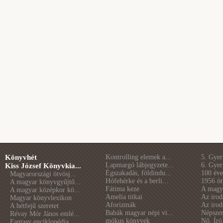
Könyvhét
Kontrolling elemek a...
5. Gye
Lapmargó lábjegyzete...
6. Gye
Kiss József Könyvkia...
Égszakadás, földindu...
100 éve 
Magyarországi ötvösj...
Hófehérke és a berli...
1956 öt
A magyar könyvgyűjtő...
Fátima keze
A magya
A magyar középkor kö...
Amelia titkai
Az irod
Magyar könyvlexikon
Aforizmák
Az irod
A hétfejű szeretet
Babák magyar népi vi...
Népszer
Révay Mór János emlé...
mókus könyvek
Nő. Író
Fantasy enciklopédia...