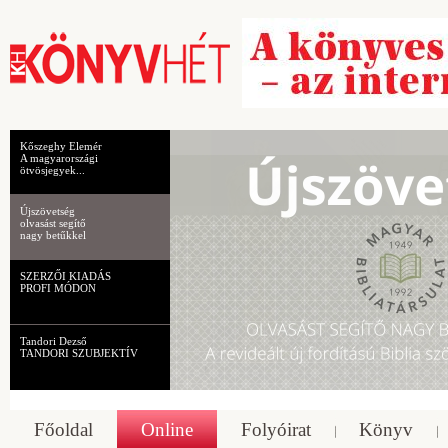
Kőszeghy Elemér
A magyarországi
ötvösjegyek...
Újszövetség
olvasást segítő
nagy betűkkel
SZERZŐI KIADÁS
PROFI MÓDON
Tandori Dezső
TANDORI SZUBJEKTÍV
Főoldal
Online
Folyóirat
Könyv