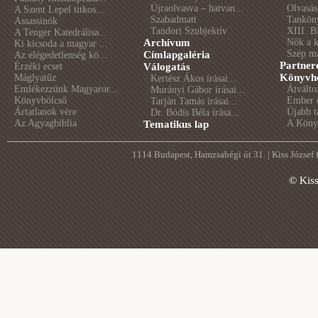
Újraolvasva – hatvan...
Olvasás
A Szent Lepel titkos...
Szabadmatt
Tankön
Assassinók
Tandori Szubjektív
XIII. B
A Tenger Katedrálisa...
Archívum
Nők a 
Ki kicsoda a magyar ...
Szép m
Címlapgaléria
Az elégedetlenség kö...
Partner
Érzéki ecset
Válogatás
Könyvhé
Máglyatűz
Kertész Ákos írásai...
Emlékezzünk Magyaror...
Átválto
Murányi Gábor írásai...
Könyvbölcső
Ember é
Tarján Tamás írásai...
Ártatlanok vére
Újabb t
Dr. Bódis Béla írása...
Az Agyagbiblia
A Könyv
Tematikus lap
1114 Budapest, Hamzsabégi út 31. | Kiss József
© Kis