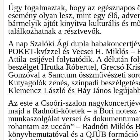
Úgy fogalmaztak, hogy az egésznapos 
esemény olyan lesz, mint egy élő, adven
bármelyik ajtót kinyitva kulturális és m
találkozhatnak a résztvevők.
A nap Szalóki Ági dupla babakoncertjév
POKET-kvízzel és Vecsei H. Miklós – B
Attila-estjével folytatódik. A délután 
beszélget Hrutka Róberttel, Grecsó Kris
Gonzóval a Sanctum összművészeti soro
Kutyagolók zenés, színpadi beszélgetés
Klemencz László és Háy János legújabb 
Az este a Csoóri-szalon nagykoncertjéve
majd a Radnóti-kötetek – a Bori notesz 
munkaszolgálat versei és dokumentumai
rohantam az uccán” – Radnóti Miklós B
könyvbemutatóval és a QJÚB formáció 