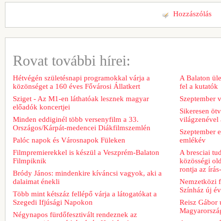
Hozzászólás
Rovat további hírei:
Hétvégén születésnapi programokkal várja a
A Balaton üle
közönséget a 160 éves Fővárosi Állatkert
fel a kutatók
Sziget - Az M1-en láthatóak lesznek magyar
Szeptember v
előadók koncertjei
Sikeresen ötv
Minden eddiginél több versenyfilm a 33.
világzenével 
Országos/Kárpát-medencei Diákfilmszemlén
Szeptember e
Palóc napok és Városnapok Füleken
emlékév
Filmpremierekkel is készül a Veszprém-Balaton
A bresciai t
Filmpiknik
közösségi old
rontja az írá
Bródy János: mindenkire kíváncsi vagyok, aki a
dalaimat énekli
Nemzetközi fe
Színház új é
Több mint kétszáz fellépő várja a látogatókat a
Szegedi Ifjúsági Napokon
Reisz Gábor ú
Magyarorszá
Négynapos fürdőfesztivált rendeznek az