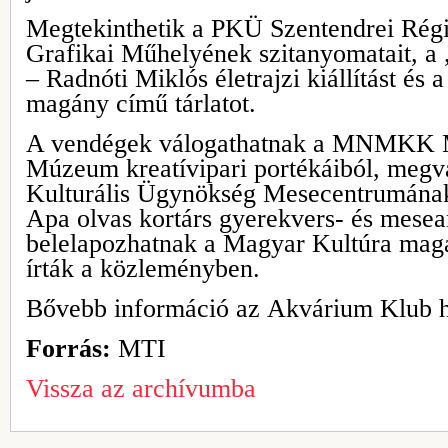
Megtekinthetik a PKÜ Szentendrei Rég
Grafikai Műhelyének szitanyomatait, a
– Radnóti Miklós életrajzi kiállítást és 
magány című tárlatot.
A vendégek válogathatnak a MNMKK 
Múzeum kreatívipari portékáiból, megvá
Kulturális Ügynökség Mesecentrumának 
Apa olvas kortárs gyerekvers- és mesean
belelapozhatnak a Magyar Kultúra mag
írták a közleményben.
Bővebb információ az Akvárium Klub ho
Forrás:
MTI
Vissza az archívumba