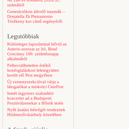
Az Élet és Irodalom 2026/32.
számából
Generációkon átívelő traumák –
Donatella Di Pietrantonio
Törékeny kor című regényéről
Legutóbbiak
Különleges lapszámmal bővül az
Asterix-sorozat az író, René
Goscinny 100. születésnapja
alkalmából
Felbecsülhetetlen értékű
honfoglaláskori leletegyüttes
került elő Pest megyében
Új versenyszekcióval várja a
látogatókat a miskolci CineFest
Ismét ingyenes szabadtéri
koncertet ad a Budapesti
Fesztiválzenekar a Hősök terén
Nyílt ásatási hétvégét rendeznek
Hódmezővásárhely közelében