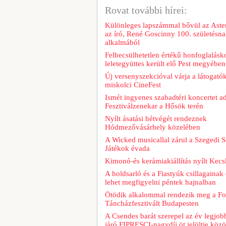
Rovat további hírei:
Különleges lapszámmal bővül az Aster
az író, René Goscinny 100. születésna
alkalmából
Felbecsülhetetlen értékű honfoglalásk
leletegyüttes került elő Pest megyében
Új versenyszekcióval várja a látogatók
miskolci CineFest
Ismét ingyenes szabadtéri koncertet a
Fesztiválzenekar a Hősök terén
Nyílt ásatási hétvégét rendeznek
Hódmezővásárhely közelében
A Wicked musicallal zárul a Szegedi S
Játékok évada
Kimonó-és kerámiakiállítás nyílt Kec
A holdsarló és a Fiastyúk csillagainak 
lehet megfigyelni péntek hajnalban
Ötödik alkalommal rendezik meg a Fo
Táncházfesztivált Budapesten
A Csendes barát szerepel az év legjob
járó FIPRESCI-nagydíj öt jelöltje közö