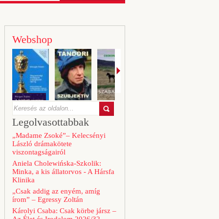
Webshop
Legolvasottabbak
„Madame Zsoké”– Kelecsényi
László drámakötete
viszontagságairól
Aniela Cholewińska-Szkolik:
Minka, a kis állatorvos - A Hársfa
Klinika
„Csak addig az enyém, amíg
írom” – Egressy Zoltán
Károlyi Csaba: Csak körbe jársz –