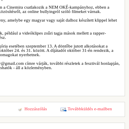
n a Cinemira csatlakozik a NEM OKÉ-kampányhoz, ebben a
közösítésről, az online bullyingról szóló filmeket várnak.
ny, amelybe egy magyar vagy saját dalhoz készített klippel lehet
k, például a videóklipes zsűri tagja mások mellett a rapper-
ész.
ória esetében szeptember 13. A döntőbe jutott alkotásokat a
któber 24. és 31. között. A díjátadót október 31-én rendezik, a
csomagokat nyerhetnek.
@gmail.com címre várják, további részletek a fesztivál honlapján,
ashatók - áll a közleményben.
Hozzászólás
Továbbküldés e-mailben