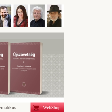
ematikus
WebShop