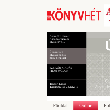
Kőszeghy Elemér
A magyarországi
ötvösjegyek...
Újszövetség
olvasást segítő
nagy betűkkel
SZERZŐI KIADÁS
PROFI MÓDON
Tandori Dezső
TANDORI SZUBJEKTÍV
Főoldal
Online
Fol