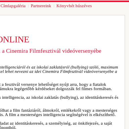
Címlapgaléria
Partnereink
Könyvhét húszéves
ONLINE
 a Cinemira Filmfesztivál videóversenyébe
elligenciáról és az iskolai zaklatásról (bullying) szóló, maximum
kel lehet nevezni az idei Cinemira Filmfesztivál videóversenyébe a
a fesztivál versenye lehetőséget nyújt arra, hogy a fiatalok
zámukra legégetőbb kérdéseket dolgozzák fel filmes formában.
ntelligencia, az iskolai zaklatás (bullying), az identitáskeresés és
ólhat a film fantáziáról, álmokról, emlékekről vagy a mesterséges
is. A film a mesterséges intelligencia segítségével is elkészíthető.
adat az identitáskeresés, a személyiség, az önkifejezés, a saját
őpontból.