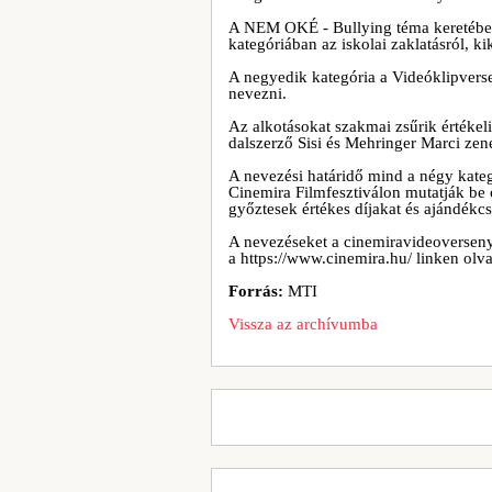
A NEM OKÉ - Bullying téma keretébe
kategóriában az iskolai zaklatásról, ki
A negyedik kategória a Videóklipverse
nevezni.
Az alkotásokat szakmai zsűrik értékeli
dalszerző Sisi és Mehringer Marci zen
A nevezési határidő mind a négy kateg
Cinemira Filmfesztiválon mutatják be o
győztesek értékes díjakat és ajándék
A nevezéseket a cinemiravideoverseny
a https://www.cinemira.hu/ linken olv
Forrás:
MTI
Vissza az archívumba