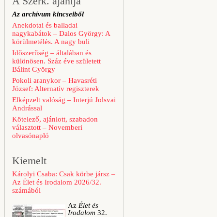
A Szerk. ajánlja
Az archívum kincseiből
Anekdotai és balladai
nagykabátok – Dalos György: A
körülmetélés. A nagy buli
Időszerűség – általában és
különösen. Száz éve született
Bálint György
Pokoli aranykor – Havasréti
József: Alternatív regiszterek
Elképzelt valóság – Interjú Jolsvai
Andrással
Kötelező, ajánlott, szabadon
választott – Novemberi
olvasónapló
Kiemelt
Károlyi Csaba: Csak körbe jársz –
Az Élet és Irodalom 2026/32.
számából
Az
Élet és
Irodalom
32.