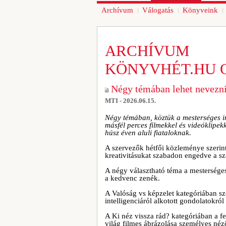
Archívum
Válogatás
Könyveink
ARCHÍVUM
KÖNYVHÉT.HU 
Négy témában lehet nevezni
MTI - 2026.06.15.
Négy témában, köztük a mesterséges int
másfél perces filmekkel és videóklipek
húsz éven aluli fiataloknak.
A szervezők hétfői közleménye szerint 
kreativitásukat szabadon engedve a s
A négy választható téma a mesterséges i
a kedvenc zenék.
A Valóság vs képzelet kategóriában sz
intelligenciáról alkotott gondolatokról 
A Ki néz vissza rád? kategóriában a fel
világ filmes ábrázolása személyes néz