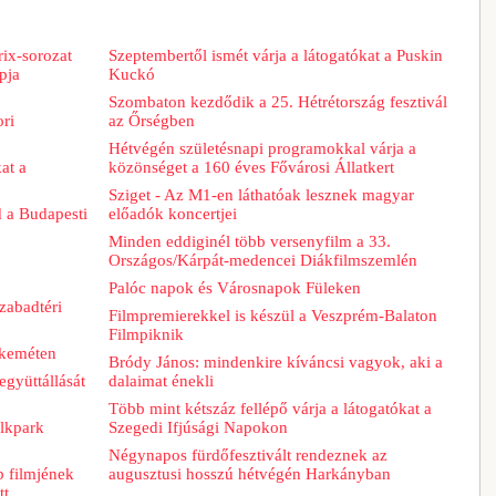
ix-sorozat
Szeptembertől ismét várja a látogatókat a Puskin
pja
Kuckó
Szombaton kezdődik a 25. Hétrétország fesztivál
ori
az Őrségben
Hétvégén születésnapi programokkal várja a
at a
közönséget a 160 éves Fővárosi Állatkert
Sziget - Az M1-en láthatóak lesznek magyar
d a Budapesti
előadók koncertjei
Minden eddiginél több versenyfilm a 33.
Országos/Kárpát-medencei Diákfilmszemlén
Palóc napok és Városnapok Füleken
zabadtéri
Filmpremierekkel is készül a Veszprém-Balaton
Filmpiknik
skeméten
Bródy János: mindenkire kíváncsi vagyok, aki a
együttállását
dalaimat énekli
Több mint kétszáz fellépő várja a látogatókat a
lkpark
Szegedi Ifjúsági Napokon
Négynapos fürdőfesztivált rendeznek az
b filmjének
augusztusi hosszú hétvégén Harkányban
tt