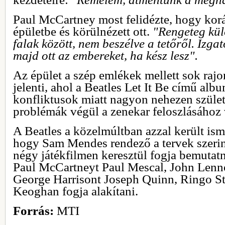
Paul McCartney most felidézte, hogy korá
épületbe és körülnézett ott.
"Rengeteg kül
falak között, nem beszélve a tetőről. Izga
majd ott az embereket, ha kész lesz".
Az épület a szép emlékek mellett sok rajo
jelenti, ahol a Beatles Let It Be című alb
konfliktusok miatt nagyon nehezen szület
problémák végül a zenekar feloszlásához 
A Beatles a közelmúltban azzal került ism
hogy Sam Mendes rendező a tervek szerin
négy játékfilmen keresztül fogja bemutatni
Paul McCartneyt Paul Mescal, John Lenno
George Harrisont Joseph Quinn, Ringo St
Keoghan fogja alakítani.
Forrás:
MTI