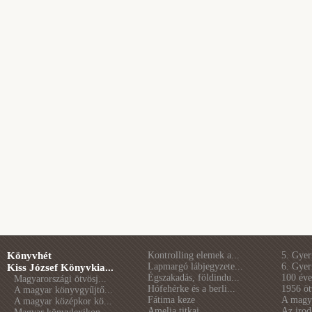
Könyvhét
Kontrolling elemek a...
5. Gye
Lapmargó lábjegyzete...
6. Gye
Kiss József Könyvkia...
Égszakadás, földindu...
100 éve 
Magyarországi ötvösj...
Hófehérke és a berli...
1956 öt
A magyar könyvgyűjtő...
Fátima keze
A magya
A magyar középkor kö...
Amelia titkai
Az irod