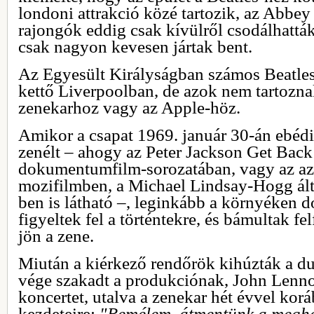
londoni attrakció közé tartozik, az Abbey
rajongók eddig csak kívülről csodálhatták 
csak nagyon kevesen jártak bent.
Az Egyesült Királyságban számos Beatle
kettő Liverpoolban, de azok nem tartozna
zenekarhoz vagy az Apple-höz.
Amikor a csapat 1969. január 30-án ebédi
zenélt – ahogy az Peter Jackson Get Bac
dokumentumfilm-sorozatában, vagy az az
mozifilmben, a Michael Lindsay-Hogg álta
ben is látható –, leginkább a környéken 
figyeltek fel a történtekre, és bámultak fe
jön a zene.
Miután a kiérkező rendőrök kihúzták a dug
vége szakadt a produkciónak, John Lennon
koncertet, utalva a zenekar hét évvel korá
kezdeteire:
"Remélem, átmentünk a megha