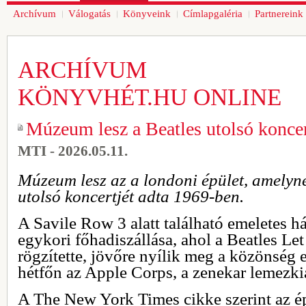
Archívum
Válogatás
Könyveink
Címlapgaléria
Partnereink
ARCHÍVUM
KÖNYVHÉT.HU ONLINE
Múzeum lesz a Beatles utolsó koncer
MTI - 2026.05.11.
Múzeum lesz az a londoni épület, amelyne
utolsó koncertjét adta 1969-ben.
A Savile Row 3 alatt található emeletes há
egykori főhadiszállása, ahol a Beatles Let 
rögzítette, jövőre nyílik meg a közönség el
hétfőn az Apple Corps, a zenekar lemezki
A The New York Times cikke szerint az épü