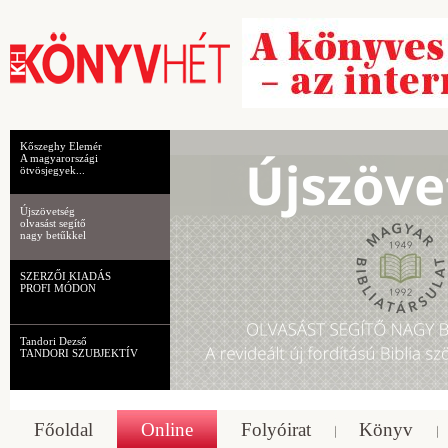
Kőszeghy Elemér
A magyarországi
ötvösjegyek...
Újszövetség
olvasást segítő
nagy betűkkel
SZERZŐI KIADÁS
PROFI MÓDON
Tandori Dezső
TANDORI SZUBJEKTÍV
Főoldal
Online
Folyóirat
Könyv