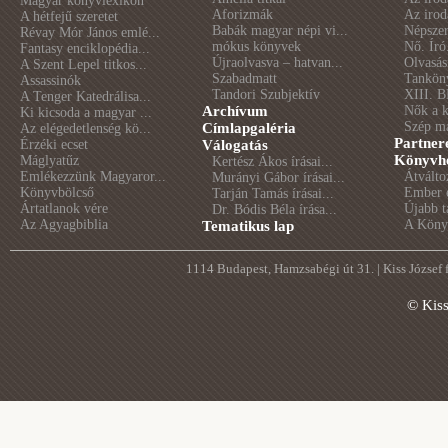
Magyar könyvlexikon
Aforizmák
Az irod
A hétfejű szeretet
Babák magyar népi vi...
Népszer
Révay Mór János emlé...
mókus könyvek
Nő. Író
Fantasy enciklopédia...
Újraolvasva – hatvan...
Olvasás
A Szent Lepel titkos...
Szabadmatt
Tankön
Assassinók
Tandori Szubjektív
XIII. B
A Tenger Katedrálisa...
Archívum
Nők a 
Ki kicsoda a magyar ...
Szép m
Címlapgaléria
Az elégedetlenség kö...
Partner
Érzéki ecset
Válogatás
Könyvhé
Máglyatűz
Kertész Ákos írásai...
Emlékezzünk Magyaror...
Átválto
Murányi Gábor írásai...
Könyvbölcső
Ember é
Tarján Tamás írásai...
Ártatlanok vére
Újabb t
Dr. Bódis Béla írása...
Az Agyagbiblia
A Könyv
Tematikus lap
1114 Budapest, Hamzsabégi út 31. | Kiss József
© Kis