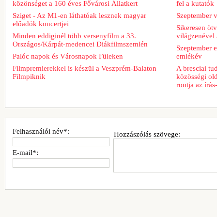
közönséget a 160 éves Fővárosi Állatkert
fel a kutatók
Sziget - Az M1-en láthatóak lesznek magyar
Szeptember v
előadók koncertjei
Sikeresen ötv
Minden eddiginél több versenyfilm a 33.
világzenével 
Országos/Kárpát-medencei Diákfilmszemlén
Szeptember e
Palóc napok és Városnapok Füleken
emlékév
Filmpremierekkel is készül a Veszprém-Balaton
A bresciai t
Filmpiknik
közösségi old
rontja az írá
Felhasználói név*:
Hozzászólás szövege:
E-mail*: