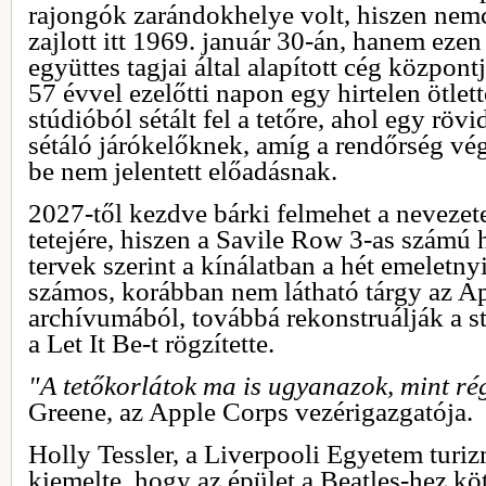
rajongók zarándokhelye volt, hiszen nemc
zajlott itt 1969. január 30-án, hanem ezen
együttes tagjai által alapított cég központ
57 évvel ezelőtti napon egy hirtelen ötlett
stúdióból sétált fel a tetőre, ahol egy rövi
sétáló járókelőknek, amíg a rendőrség vég
be nem jelentett előadásnak.
2027-től kezdve bárki felmehet a nevezete
tetejére, hiszen a Savile Row 3-as számú
tervek szerint a kínálatban a hét emeletnyi
számos, korábban nem látható tárgy az A
archívumából, továbbá rekonstruálják a stú
a Let It Be-t rögzítette.
"A tetőkorlátok ma is ugyanazok, mint ré
Greene, az Apple Corps vezérigazgatója.
Holly Tessler, a Liverpooli Egyetem turi
kiemelte, hogy az épület a Beatles-hez kö