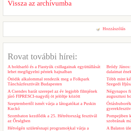
Vissza az archívumba
Hozzászólás
Rovat további hírei:
A holdsarló és a Fiastyúk csillagainak együttállását
Bródy János:
lehet megfigyelni péntek hajnalban
dalaimat ének
Ötödik alkalommal rendezik meg a Folkpark
Több mint két
Táncházfesztivált Budapesten
Szegedi Ifjú
A Csendes barát szerepel az év legjobb filmjének
Négynapos fü
járó FIPRESCI-nagydíj öt jelöltje között
augusztusi h
Szeptembertől ismét várja a látogatókat a Puskin
Óriásbuboréko
Kuckó
gyerekfeszti
Szombaton kezdődik a 25. Hétrétország fesztivál
Pompejiben ki
az Őrségben
szobrának má
Hétvégén születésnapi programokkal várja a
A Balaton üle