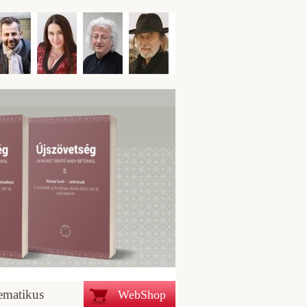
ematikus
WebShop