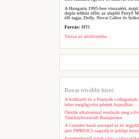
A Hungaria 1995-ben visszatért, majd
dupla teltház előtt; az alapító Fenyő 
élő tagja, Dolly, Novai Gábor és Szikor
Forrás:
MTI
Vissza az archívumba
Rovat további hírei:
A holdsarló és a Fiastyúk csillagainak 
lehet megfigyelni péntek hajnalban
Ötödik alkalommal rendezik meg a Fo
Táncházfesztivált Budapesten
A Csendes barát szerepel az év legjob
járó FIPRESCI-nagydíj öt jelöltje közö
Szeptembertől ismét várja a látogatóka