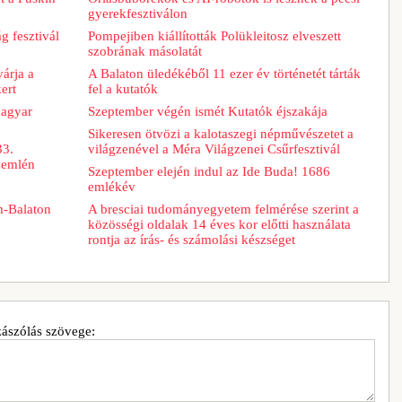
gyerekfesztiválon
g fesztivál
Pompejiben kiállították Polükleitosz elveszett
szobrának másolatát
árja a
A Balaton üledékéből 11 ezer év történetét tárták
ert
fel a kutatók
magyar
Szeptember végén ismét Kutatók éjszakája
Sikeresen ötvözi a kalotaszegi népművészetet a
33.
világzenével a Méra Világzenei Csűrfesztivál
zemlén
Szeptember elején indul az Ide Buda! 1686
emlékév
m-Balaton
A bresciai tudományegyetem felmérése szerint a
közösségi oldalak 14 éves kor előtti használata
rontja az írás- és számolási készséget
ászólás szövege: