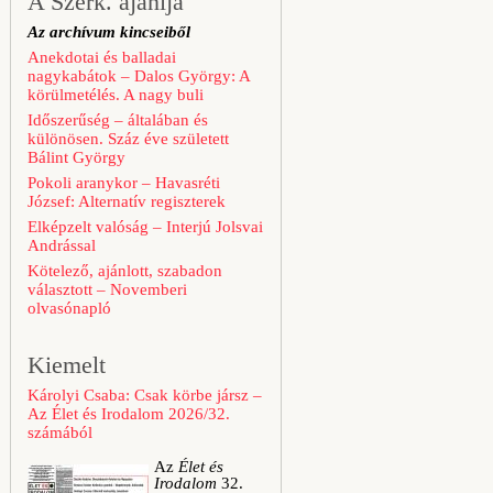
A Szerk. ajánlja
Az archívum kincseiből
Anekdotai és balladai
nagykabátok – Dalos György: A
körülmetélés. A nagy buli
Időszerűség – általában és
különösen. Száz éve született
Bálint György
Pokoli aranykor – Havasréti
József: Alternatív regiszterek
Elképzelt valóság – Interjú Jolsvai
Andrással
Kötelező, ajánlott, szabadon
választott – Novemberi
olvasónapló
Kiemelt
Károlyi Csaba: Csak körbe jársz –
Az Élet és Irodalom 2026/32.
számából
Az
Élet és
Irodalom
32.