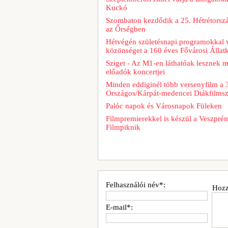
Kuckó
Szombaton kezdődik a 25. Hétrétorszá
az Őrségben
Hétvégén születésnapi programokkal v
közönséget a 160 éves Fővárosi Állatk
Sziget - Az M1-en láthatóak lesznek 
előadók koncertjei
Minden eddiginél több versenyfilm a 
Országos/Kárpát-medencei Diákfilms
Palóc napok és Városnapok Füleken
Filmpremierekkel is készül a Veszpré
Filmpiknik
Felhasználói név*:
Hozz
E-mail*: