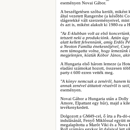
eseményen Novai Gábor.
A beszélgetésen szóba került, miként 
által vezetett Rangersbe (a későbbi Co
slágerekké vált szerzeményeivel, mint
és azt is, miként alakult ki 1980-ra a 
"Az E-klubban volt az első koncertünk,
tetszett neki a produkciónk. Aztán úgy 
alatt kellett felvennünk, amíg Erdős 
a Neoton Família énekesnőjével, Csepr
nem támogatta volna, hogy lemezünk l
megjelenjen, köztük Kóbor János, aki
A Hungaria első három lemeze (a Hote
eladási számokat hozott, összesen töb
party-t 600 ezren vették meg.
"A könyv nemcsak a zenéről, hanem kic
annak zenével átitatott részéről is szó
eseményen.
Novai Gábor a Hungaria után a Dolly R
Amore, Elpattant egy húr), majd a kil
tevékenykedett.
Dolgozott a GM49-cel, ő írta a Pa-dö
indulásánál, Fenyő Miklóssal együtt 
megalapította a Marót Viki és a Nova 
Roll számára egykor írt dalaival lett si