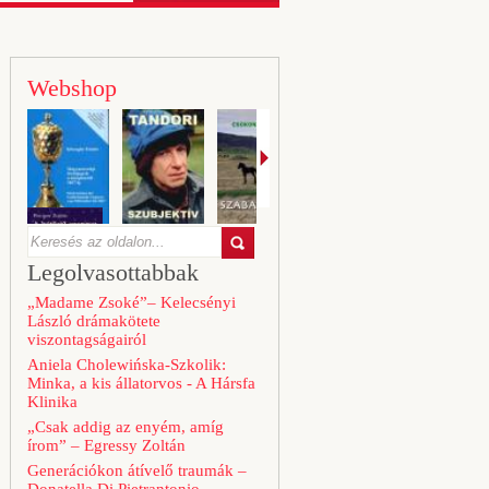
Webshop
Legolvasottabbak
„Madame Zsoké”– Kelecsényi
László drámakötete
viszontagságairól
Aniela Cholewińska-Szkolik:
Minka, a kis állatorvos - A Hársfa
Klinika
„Csak addig az enyém, amíg
írom” – Egressy Zoltán
Generációkon átívelő traumák –