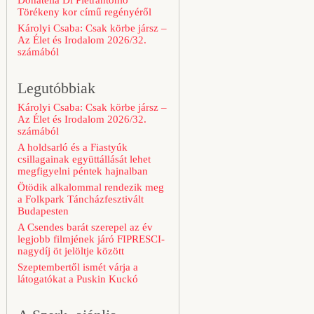
Donatella Di Pietrantonio
Törékeny kor című regényéről
Károlyi Csaba: Csak körbe jársz –
Az Élet és Irodalom 2026/32.
számából
Legutóbbiak
Károlyi Csaba: Csak körbe jársz –
Az Élet és Irodalom 2026/32.
számából
A holdsarló és a Fiastyúk
csillagainak együttállását lehet
megfigyelni péntek hajnalban
Ötödik alkalommal rendezik meg
a Folkpark Táncházfesztivált
Budapesten
A Csendes barát szerepel az év
legjobb filmjének járó FIPRESCI-
nagydíj öt jelöltje között
Szeptembertől ismét várja a
látogatókat a Puskin Kuckó