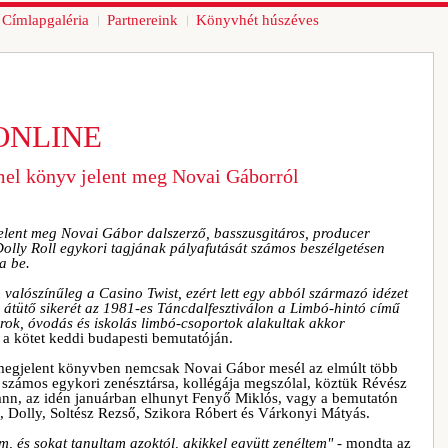
Címlapgaléria
Partnereink
Könyvhét húszéves
ONLINE
mmel könyv jelent meg Novai Gáborról
jelent meg Novai Gábor dalszerző, basszusgitáros, producer
Dolly Roll egykori tagjának pályafutását számos beszélgetésen
a be.
valószínűleg a Casino Twist, ezért lett egy abból származó idézet
átütő sikerét az 1981-es Táncdalfesztiválon a Limbó-hintó című
árok, óvodás és iskolás limbó-csoportok alakultak akkor
 a kötet keddi budapesti bemutatóján.
gjelent könyvben nemcsak Novai Gábor mesél az elmúlt több
m számos egykori zenésztársa, kollégája megszólal, köztük Révész
ann, az idén januárban elhunyt Fenyő Miklós, vagy a bemutatón
 Dolly, Soltész Rezső, Szikora Róbert és Várkonyi Mátyás.
 és sokat tanultam azoktól, akikkel együtt zenéltem"
- mondta az