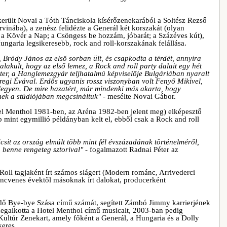
került Novai a Tóth Tánciskola kísérőzenekarából a Soltész Rezső
rvinába), a zenész felidézte a Generál két korszakát (olyan
 a Kövér a Nap; a Csöngess be hozzám, jóbarát; a Százéves kút),
Hungaria legsikeresebb, rock and roll-korszakának felállása.
 Bródy János az első sorban ült, és csapkodta a térdét, annyira
alakult, hogy az első lemez, a Rock and roll party dalait egy hét
Péter, a Hanglemezgyár teljhatalmú képviselője Bulgáriában nyaralt
egi Évával. Erdős ugyanis rossz viszonyban volt Fenyő Mikivel,
egyen. De mire hazatért, már mindenki más akarta, hogy
nek a stúdiójában megcsináltuk"
- mesélte Novai Gábor.
l Menthol 1981-ben, az Aréna 1982-ben jelent meg) elképesztő
b mint egymillió példányban kelt el, ebből csak a Rock and roll
sit az ország elmúlt több mint fél évszázadának történelméről,
l, benne rengeteg sztorival"
- fogalmazott Radnai Péter az
oll tagjaként írt számos slágert (Modern románc, Arrivederci
encvenes évektől másoknak írt dalokat, producerként
-dő Bye-bye Szása című számát, segített Zámbó Jimmy karrierjének
megalkotta a Hotel Menthol című musicalt, 2003-ban pedig
Kultúr Zenekart, amely főként a Generál, a Hungaria és a Dolly
keres.