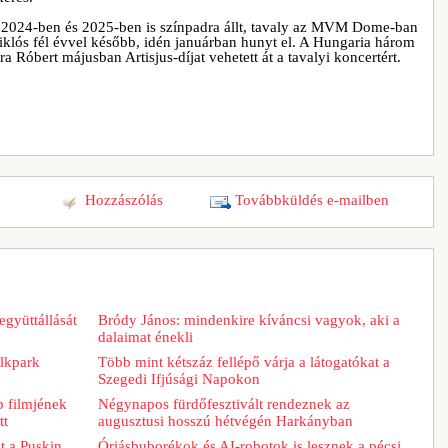
 2024-ben és 2025-ben is színpadra állt, tavaly az MVM Dome-ban
Miklós fél évvel később, idén januárban hunyt el. A Hungaria három
a Róbert májusban Artisjus-díjat vehetett át a tavalyi koncertért.
Hozzászólás
Továbbküldés e-mailben
együttállását
Bródy János: mindenkire kíváncsi vagyok, aki a
dalaimat énekli
lkpark
Több mint kétszáz fellépő várja a látogatókat a
Szegedi Ifjúsági Napokon
b filmjének
Négynapos fürdőfesztivált rendeznek az
tt
augusztusi hosszú hétvégén Harkányban
t a Puskin
Óriásbuborékok és AI-robotok is lesznek a pécsi