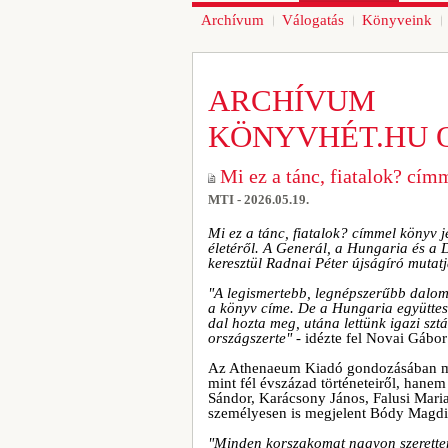
Archívum
Válogatás
Könyveink
ARCHÍVUM
KÖNYVHÉT.HU 
Mi ez a tánc, fiatalok? cí
MTI - 2026.05.19.
Mi ez a tánc, fiatalok? címmel könyv 
életéről. A Generál, a Hungaria és a 
keresztül Radnai Péter újságíró mutatj
"A legismertebb, legnépszerűbb dalom 
a könyv címe. De a Hungaria együttes 
dal hozta meg, utána lettünk igazi szt
országszerte"
- idézte fel Novai Gábor
Az Athenaeum Kiadó gondozásában me
mint fél évszázad történeteiről, hane
Sándor, Karácsony János, Falusi Mari
személyesen is megjelent Bódy Magdi,
"Minden korszakomat nagyon szerettem,