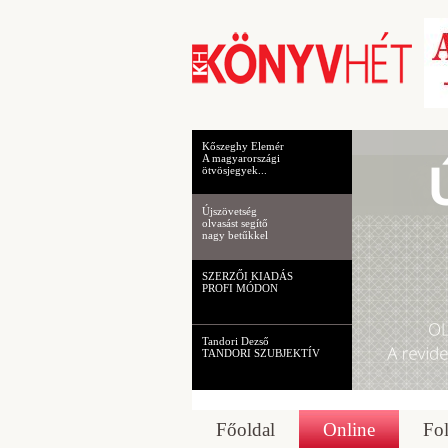
Kőszeghy Elemér
A magyarországi
ötvösjegyek...
Újszövetség
olvasást segítő
nagy betűkkel
SZERZŐI KIADÁS
PROFI MÓDON
Tandori Dezső
TANDORI SZUBJEKTÍV
Főoldal
Online
Fol