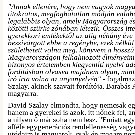
"Annak ellenére, hogy nem vagyok magyar
titokzatos, megfoghatatlan módján valah
legalábbis olyan, amely Magyarország és
közötti szürke zónában létezik. Összes it
gyerekkori emlékektől az alig néhány éve
beszivárgott ebbe a regénybe, ezek nélkü
születhetett volna meg, könyvem a hosszú 
Magyarországon felhalmozott élményeim 
bizonyos értelemben kiegyenlíti nyelvi a
fordításban olvasva majdnem olyan, min
író írta volna az anyanyelvén"
- fogalmaz
Szalay, akinek szavait fordítója, Barabás A
magyarra.
David Szalay elmondta, hogy nemcsak eg
hanem a gyerekei is azok, itt nőnek fel, 
amilyen ő már soha nem lesz. "Emiatt eg
afféle egygenerációs rendellenesség vagy
utódaim is magyarok, csak én magam ne