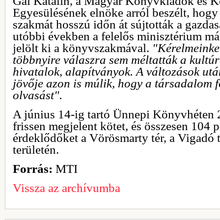
Gál Katalin, a Magyar Könyvkiadók és K
Egyesülésének elnöke arról beszélt, hog
szakmát hosszú időn át sújtották a gazda
utóbbi években a felelős minisztérium má
jelölt ki a könyvszakmával.
"Kérelmeinke
többnyire válaszra sem méltatták a kultúr
hivatalok, alapítványok. A változások u
jövője azon is múlik, hogy a társadalom f
olvasást".
A június 14-ig tartó Ünnepi Könyvhéten
frissen megjelent kötet, és összesen 104 
érdeklődőket a Vörösmarty tér, a Vigadó 
területén.
Forrás:
MTI
Vissza az archívumba