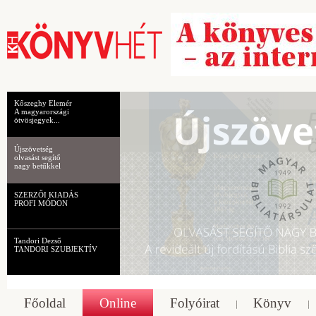
Kőszeghy Elemér
A magyarországi
ötvösjegyek...
Újszövetség
olvasást segítő
nagy betűkkel
SZERZŐI KIADÁS
PROFI MÓDON
Tandori Dezső
TANDORI SZUBJEKTÍV
Főoldal
Online
Folyóirat
Könyv