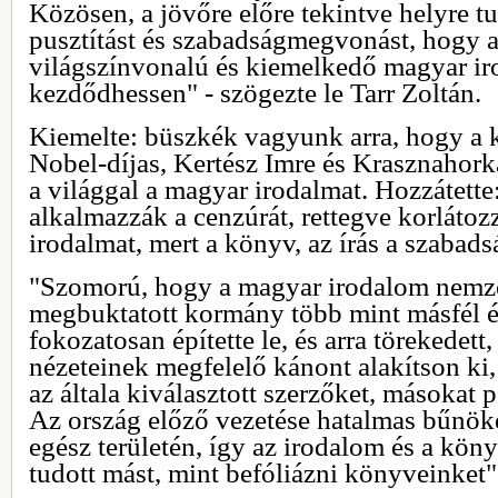
Közösen, a jövőre előre tekintve helyre t
pusztítást és szabadságmegvonást, hogy 
világszínvonalú és kiemelkedő magyar ir
kezdődhessen" - szögezte le Tarr Zoltán.
Kiemelte: büszkék vagyunk arra, hogy a 
Nobel-díjas, Kertész Imre és Krasznahork
a világgal a magyar irodalmat. Hozzátette
alkalmazzák a cenzúrát, rettegve korlátozz
irodalmat, mert a könyv, az írás a szabadsá
"Szomorú, hogy a magyar irodalom nemzet
megbuktatott kormány több mint másfél év
fokozatosan építette le, és arra törekedett,
nézeteinek megfelelő kánont alakítson ki
az általa kiválasztott szerzőket, másokat 
Az ország előző vezetése hatalmas bűnöket
egész területén, így az irodalom és a kön
tudott mást, mint befóliázni könyveinket" -