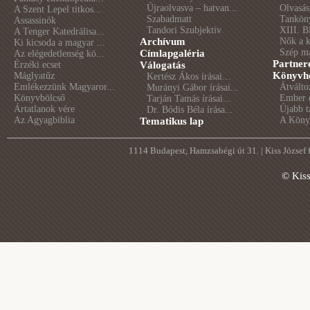
Újraolvasva – hatvan...
Olvasás
A Szent Lepel titkos...
Szabadmatt
Tankön
Assassinók
Tandori Szubjektív
XIII. B
A Tenger Katedrálisa...
Archívum
Nők a 
Ki kicsoda a magyar ...
Szép m
Címlapgaléria
Az elégedetlenség kö...
Partner
Érzéki ecset
Válogatás
Könyvhé
Máglyatűz
Kertész Ákos írásai...
Emlékezzünk Magyaror...
Átválto
Murányi Gábor írásai...
Könyvbölcső
Ember é
Tarján Tamás írásai...
Ártatlanok vére
Újabb t
Dr. Bódis Béla írása...
Az Agyagbiblia
A Könyv
Tematikus lap
1114 Budapest, Hamzsabégi út 31. | Kiss József
© Kis