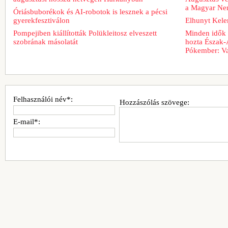
a Magyar Nem
Óriásbuborékok és AI-robotok is lesznek a pécsi
gyerekfesztiválon
Elhunyt Kele
Pompejiben kiállították Polükleitosz elveszett
Minden idők 
szobrának másolatát
hozta Észak-
Pókember: Va
Felhasználói név*:
Hozzászólás szövege:
E-mail*: