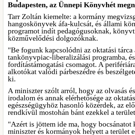
Budapesten, az Ünnepi Könyvhét megny
Tarr Zoltán kiemelte: a kormány megvizsg
hangoskönyvek áfa-kulcsát, és állami kö
programot indít pedagógusoknak, könyvt
közművelődési dolgozóknak.
"Be fogunk kapcsolódni az oktatási tárca á
tankönyvpiac-liberalizálási programba, é
fordítástámogatási csomagot. A perifériár
alkotókat valódi párbeszédre és beszélgeté
ki.
A miniszter szólt arról, hogy az olvasás é
irodalom és annak elérhetősége az oktatás
egészségügyhöz hasonló közérdek, az elő
rendkívül mostohán bánt ezekkel a terüle
"Azért is jöttem ide ma, hogy bocsánatot 
miniszter és kormányok helyett a terület 