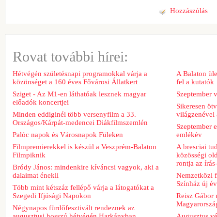
Hozzászólás
Rovat további hírei:
Hétvégén születésnapi programokkal várja a
A Balaton üle
közönséget a 160 éves Fővárosi Állatkert
fel a kutatók
Sziget - Az M1-en láthatóak lesznek magyar
Szeptember v
előadók koncertjei
Sikeresen ötv
Minden eddiginél több versenyfilm a 33.
világzenével 
Országos/Kárpát-medencei Diákfilmszemlén
Szeptember e
Palóc napok és Városnapok Füleken
emlékév
Filmpremierekkel is készül a Veszprém-Balaton
A bresciai t
Filmpiknik
közösségi old
rontja az írá
Bródy János: mindenkire kíváncsi vagyok, aki a
dalaimat énekli
Nemzetközi fe
Színház új é
Több mint kétszáz fellépő várja a látogatókat a
Szegedi Ifjúsági Napokon
Reisz Gábor ú
Magyarorszá
Négynapos fürdőfesztivált rendeznek az
augusztusi hosszú hétvégén Harkányban
Augusztus vég