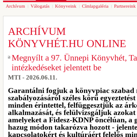
Archívum
Válogatás
Könyveink
Címlapgaléria
Partnereink
ARCHÍVUM
KÖNYVHÉT.HU ONLINE
Megnyílt a 97. Ünnepi Könyvhét, Ta
intézkedéseket jelentett be
MTI - 2026.06.11.
Garantálni fogjuk a könyvpiac szabad
szabályozásáról széles körű egyezteté
minden érintettel, felfüggesztjük az árk
alkalmazását, és felülvizsgáljuk azokat
amelyeket a Fidesz-KDNP öncélúan, a
hazug módon takarózva hozott - jelente
kapcsolatokért és kultúráért felelős mi