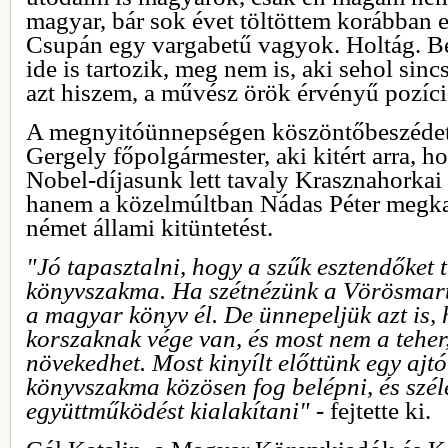
magyar, bár sok évet töltöttem korábban 
Csupán egy vargabetű vagyok. Holtág. Be
ide is tartozik, meg nem is, aki sehol sin
azt hiszem, a művész örök érvényű pozíci
A megnyitóünnepségen köszöntőbeszéde
Gergely főpolgármester, aki kitért arra, 
Nobel-díjasunk lett tavaly Krasznahorkai 
hanem a közelmúltban Nádas Péter megk
német állami kitüntetést.
"Jó tapasztalni, hogy a szűk esztendőket 
könyvszakma. Ha szétnézünk a Vörösmarty
a magyar könyv él. De ünnepeljük azt is, 
korszaknak vége van, és most nem a tehe
növekedhet. Most kinyílt előttünk egy ajt
könyvszakma közösen fog belépni, és szé
együttműködést kialakítani"
- fejtette ki.