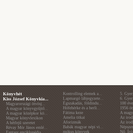
Könyvhét
Kontrolling elemek a...
5. Gye
Lapmargó lábjegyzete...
6. Gye
Kiss József Könyvkia...
Égszakadás, földindu...
100 éve 
Magyarországi ötvösj...
Hófehérke és a berli...
1956 öt
A magyar könyvgyűjtő...
Fátima keze
A magya
A magyar középkor kö...
Amelia titkai
Az irod
Magyar könyvlexikon
Aforizmák
Az irod
A hétfejű szeretet
Babák magyar népi vi...
Népszer
Révay Mór János emlé...
mókus könyvek
Nő. Író
Fantasy enciklopédia...