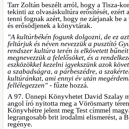
Tarr Zoltán beszélt arról, hogy a Tisza-k
tekinti az olvasáskultúra erősítését, ezér
tenni fognak azért, hogy ne zárjanak be 
és erősödjenek a könyvtárak.
"A kultúrbékén fogunk dolgozni, de ez azt 
feltárjuk és néven nevezzük a pusztító G
rendszer kultúra terén is elkövetett bűneit
megnevezzük a felelősöket, és a rendelkez
eszközökkel kezelni igyekszünk azok köve
a szabadságra, a párbeszédre, a szakérte
kultúránkat, ami ennyi év után megérdeml
fellélegezzen"
- fűzte hozzá.
A 97. Ünnepi Könyvhetet David Szalay 
angol író nyitotta meg a Vörösmarty tére
Könyvhétre jelent meg Test címmel magya
legrangosabb brit irodalmi elismerést, a B
regénye.