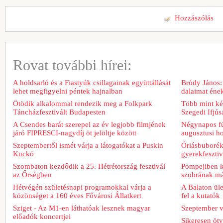
Hozzászólás
Rovat további hírei:
A holdsarló és a Fiastyúk csillagainak együttállását
Bródy János:
lehet megfigyelni péntek hajnalban
dalaimat ének
Ötödik alkalommal rendezik meg a Folkpark
Több mint két
Táncházfesztivált Budapesten
Szegedi Ifjú
A Csendes barát szerepel az év legjobb filmjének
Négynapos fü
járó FIPRESCI-nagydíj öt jelöltje között
augusztusi h
Szeptembertől ismét várja a látogatókat a Puskin
Óriásbuboréko
Kuckó
gyerekfeszti
Szombaton kezdődik a 25. Hétrétország fesztivál
Pompejiben ki
az Őrségben
szobrának má
Hétvégén születésnapi programokkal várja a
A Balaton üle
közönséget a 160 éves Fővárosi Állatkert
fel a kutatók
Sziget - Az M1-en láthatóak lesznek magyar
Szeptember v
előadók koncertjei
Sikeresen ötv