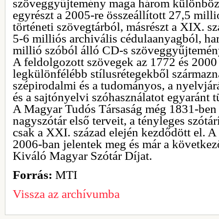
szöveggyűjtemény maga három különböző 
egyrészt a 2005-re összeállított 27,5 mil
történeti szövegtárból, másrészt a XIX. sz
5-6 milliós archivális cédulaanyagból, ha
millió szóból álló CD-s szöveggyűjtemén
A feldolgozott szövegek az 1772 és 2000 
legkülönfélébb stílusrétegekből származnak
szépirodalmi és a tudományos, a nyelvjárás
és a sajtónyelvi szóhasználatot egyaránt
A Magyar Tudós Társaság még 1831-ben 
nagyszótár első terveit, a tényleges szót
csak a XXI. század elején kezdődött el. A 
2006-ban jelentek meg és már a következ
Kiváló Magyar Szótár Díjat.
Forrás:
MTI
Vissza az archívumba