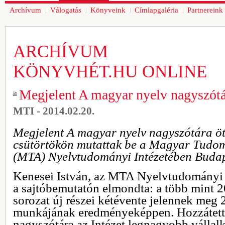
Archívum
Válogatás
Könyveink
Címlapgaléria
Partnereink
ARCHÍVUM
KÖNYVHÉT.HU ONLINE
Megjelent A magyar nyelv nagyszótá
MTI - 2014.02.20.
Megjelent A magyar nyelv nagyszótára öt
csütörtökön mutattak be a Magyar Tud
(MTA) Nyelvtudományi Intézetében Budap
Kenesei István, az MTA Nyelvtudományi 
a sajtóbemutatón elmondta: a több mint 20
sorozat új részei kétévente jelennek meg
munkájának eredményeképpen. Hozzátett
nagyszótára az Intézet legnagyobb vállal