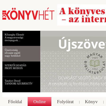
Kőszeghy Elemér
A magyarországi
ötvösjegyek...
Újszövetség
olvasást segítő
nagy betűkkel
SZERZŐI KIADÁS
PROFI MÓDON
Tandori Dezső
TANDORI SZUBJEKTÍV
Főoldal
Online
Folyóirat
Könyv