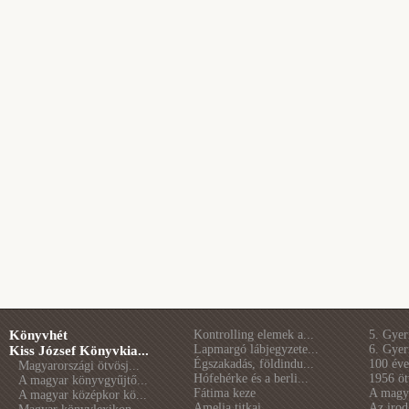
Könyvhét
Kontrolling elemek a...
5. Gye
Lapmargó lábjegyzete...
6. Gye
Kiss József Könyvkia...
Égszakadás, földindu...
100 éve 
Magyarországi ötvösj...
Hófehérke és a berli...
1956 öt
A magyar könyvgyűjtő...
Fátima keze
A magya
A magyar középkor kö...
Amelia titkai
Az irod