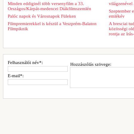
Minden eddiginél több versenyfilm a 33.
világzenével 
Országos/Kárpát-medencei Diákfilmszemlén
Szeptember e
Palóc napok és Városnapok Füleken
emlékév
Filmpremierekkel is készül a Veszprém-Balaton
A bresciai t
Filmpiknik
közösségi old
rontja az írá
Felhasználói név*:
Hozzászólás szövege:
E-mail*: