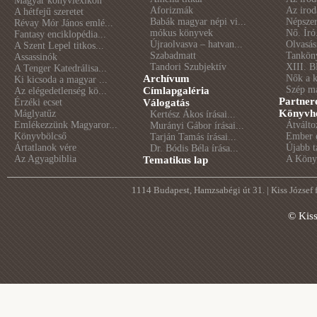
Magyar könyvlexikon
Aforizmák
Az irod
A hétfejű szeretet
Babák magyar népi vi...
Népszer
Révay Mór János emlé...
mókus könyvek
Nő. Író
Fantasy enciklopédia...
Újraolvasva – hatvan...
Olvasás
A Szent Lepel titkos...
Szabadmatt
Tankön
Assassinók
Tandori Szubjektív
XIII. B
A Tenger Katedrálisa...
Archívum
Nők a 
Ki kicsoda a magyar ...
Szép m
Címlapgaléria
Az elégedetlenség kö...
Partner
Érzéki ecset
Válogatás
Könyvhé
Máglyatűz
Kertész Ákos írásai...
Emlékezzünk Magyaror...
Átválto
Murányi Gábor írásai...
Könyvbölcső
Ember é
Tarján Tamás írásai...
Ártatlanok vére
Újabb t
Dr. Bódis Béla írása...
Az Agyagbiblia
A Könyv
Tematikus lap
1114 Budapest, Hamzsabégi út 31. | Kiss József
© Kis