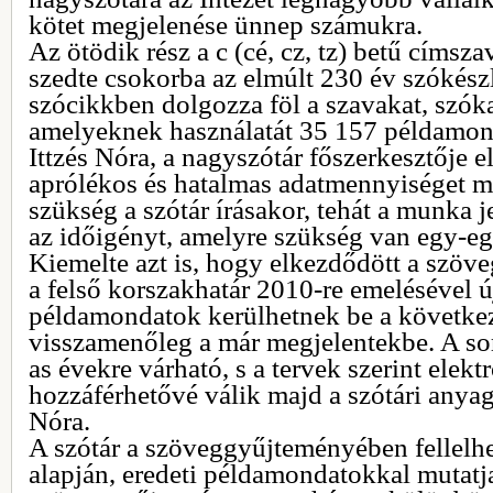
kötet megjelenése ünnep számukra.
Az ötödik rész a c (cé, cz, tz) betű címsz
szedte csokorba az elmúlt 230 év szókészl
szócikkben dolgozza föl a szavakat, szók
amelyeknek használatát 35 157 példamonda
Ittzés Nóra, a nagyszótár főszerkesztője
aprólékos és hatalmas adatmennyiséget m
szükség a szótár írásakor, tehát a munka 
az időigényt, amelyre szükség van egy-eg
Kiemelte azt is, hogy elkezdődött a szöv
a felső korszakhatár 2010-re emelésével ú
példamondatok kerülhetnek be a következő
visszamenőleg a már megjelentekbe. A sor
as évekre várható, s a tervek szerint elekt
hozzáférhetővé válik majd a szótári anyag 
Nóra.
A szótár a szöveggyűjteményében fellelh
alapján, eredeti példamondatokkal mutatj