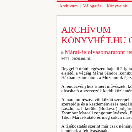
Archívum
Válogatás
Könyveink
ARCHÍVUM
KÖNYVHÉT.HU 
Márai-felolvasómaratont r
MTI - 2026.06.16.
Reggel 9 órától egészen hajnali 2-ig t
elejétől a végéig Márai Sándor ikonik
Házban szombaton, a Múzeumok éjsz
A rendezvényhez ismert művészek, közé
olvasható a szervezők keddi közlemé
A maraton résztvevői között szerepel 
szereplője és a kezdeményezés megálm
László, az I. kerület (Budavár) polg
Zsombor Marcell zongoraművészek, B
Tibor Márai-kutató és még sokan más
A tájékoztatás szerint már csak néhán
lennének a felolvasásnak.