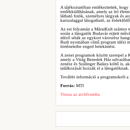
A tájékoztatóban emlékeztettek, hogy
emlékkiállításának, amely az író életm
látható fotók, személyes tárgyak és ar
karszalaggal látogatható, az érdeklődő
Az est folyamán a MáraiKult számos to
során a látogatók Budavár rejtett művés
idéző séták az egykori városrész hangu
Rudi nyomában című program idézi me
történeteibe enged betekintést.
A zenei programok között szerepel a K
amely a Virág Benedek Ház udvarában 
zenész és Szálinger Balázs költő is, 
találkozását hozzák el a látogatóknak.
További információ a programokról a ht
Forrás:
MTI
Vissza az archívumba