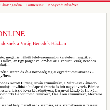
Címlapgaléria
Partnereink
Könyvhét húszéves
ONLINE
endeznek a Virág Benedek Házban
artó, megállás nélküli felolvasómaraton keretében hangzik el
us műve, az Egy polgár vallomásai az I. kerületi Virág Benedek
akáján.
leti szereplők és a közönség tagjai egyaránt csatlakoznak -
nyében.
többek között Hirtling István színművész, a Márai-estek állandó
odója, továbbá a budapesti francia és brit nagykövetek, Böröcz
ármestere, László Kyra képzőművész, Baranyai László és Horváth
oldoczki Gábor trombitaművész, Őze Áron színművész, Mészáros
ok.
y szabad hely maradt azok számára, akik személyesen is részesei