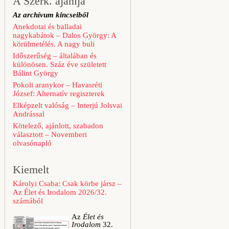
A Szerk. ajánlja
Az archívum kincseiből
Anekdotai és balladai
nagykabátok – Dalos György: A
körülmetélés. A nagy buli
Időszerűség – általában és
különösen. Száz éve született
Bálint György
Pokoli aranykor – Havasréti
József: Alternatív regiszterek
Elképzelt valóság – Interjú Jolsvai
Andrással
Kötelező, ajánlott, szabadon
választott – Novemberi
olvasónapló
Kiemelt
Károlyi Csaba: Csak körbe jársz –
Az Élet és Irodalom 2026/32.
számából
Az
Élet és
Irodalom
32.