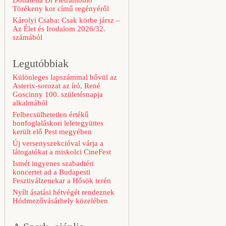
Donatella Di Pietrantonio
Törékeny kor című regényéről
Károlyi Csaba: Csak körbe jársz –
Az Élet és Irodalom 2026/32.
számából
Legutóbbiak
Különleges lapszámmal bővül az
Asterix-sorozat az író, René
Goscinny 100. születésnapja
alkalmából
Felbecsülhetetlen értékű
honfoglaláskori leletegyüttes
került elő Pest megyében
Új versenyszekcióval várja a
látogatókat a miskolci CineFest
Ismét ingyenes szabadtéri
koncertet ad a Budapesti
Fesztiválzenekar a Hősök terén
Nyílt ásatási hétvégét rendeznek
Hódmezővásárhely közelében