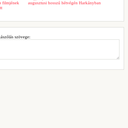
b filmjének
augusztusi hosszú hétvégén Harkányban
tt
ászólás szövege: