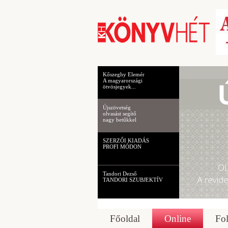
Kőszeghy Elemér
A magyarországi
ötvösjegyek...
Újszövetség
olvasást segítő
nagy betűkkel
SZERZŐI KIADÁS
PROFI MÓDON
Tandori Dezső
TANDORI SZUBJEKTÍV
Főoldal
Online
Fol