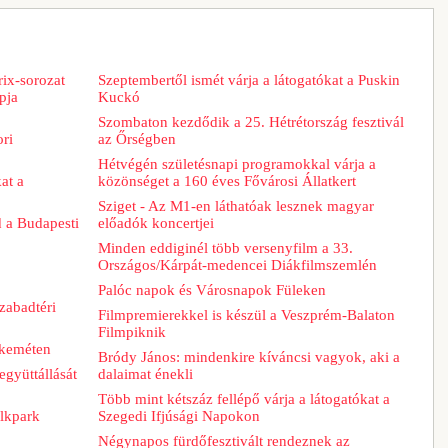
ix-sorozat
Szeptembertől ismét várja a látogatókat a Puskin
pja
Kuckó
Szombaton kezdődik a 25. Hétrétország fesztivál
ori
az Őrségben
Hétvégén születésnapi programokkal várja a
at a
közönséget a 160 éves Fővárosi Állatkert
Sziget - Az M1-en láthatóak lesznek magyar
d a Budapesti
előadók koncertjei
Minden eddiginél több versenyfilm a 33.
Országos/Kárpát-medencei Diákfilmszemlén
Palóc napok és Városnapok Füleken
zabadtéri
Filmpremierekkel is készül a Veszprém-Balaton
Filmpiknik
skeméten
Bródy János: mindenkire kíváncsi vagyok, aki a
együttállását
dalaimat énekli
Több mint kétszáz fellépő várja a látogatókat a
lkpark
Szegedi Ifjúsági Napokon
Négynapos fürdőfesztivált rendeznek az