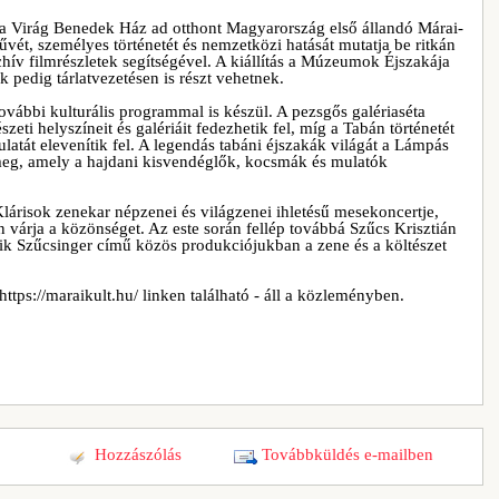
 a Virág Benedek Ház ad otthont Magyarország első állandó Márai-
űvét, személyes történetét és nemzetközi hatását mutatja be ritkán
chív filmrészletek segítségével. A kiállítás a Múzeumok Éjszakája
k pedig tárlatvezetésen is részt vehetnek.
vábbi kulturális programmal is készül. A pezsgős galériaséta
zeti helyszíneit és galériáit fedezhetik fel, míg a Tabán történetét
latát elevenítik fel. A legendás tabáni éjszakák világát a Lámpás
g, amely a hajdani kisvendéglők, kocsmák és mulatók
lárisok zenekar népzenei és világzenei ihletésű mesekoncertje,
várja a közönséget. Az este során fellép továbbá Szűcs Krisztián
akik Szűcsinger című közös produkciójukban a zene és a költészet
tps://maraikult.hu/ linken található - áll a közleményben.
Hozzászólás
Továbbküldés e-mailben