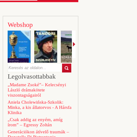
Webshop
Legolvasottabbak
„Madame Zsoké”– Kelecsényi
László drámakötete
viszontagságairól
Aniela Cholewińska-Szkolik:
Minka, a kis állatorvos - A Hársfa
Klinika
„Csak addig az enyém, amíg
írom” – Egressy Zoltán
Generációkon átívelő traumák –