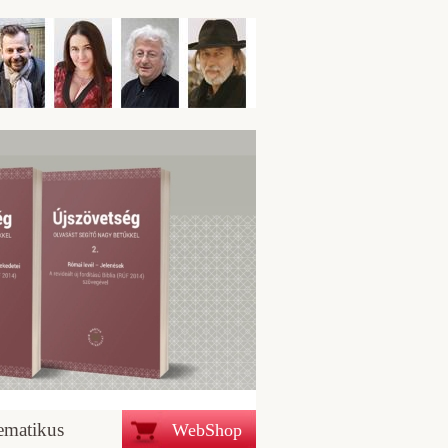
ematikus
WebShop