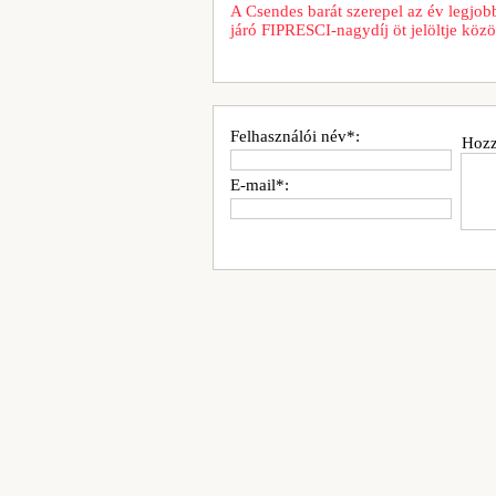
A Csendes barát szerepel az év legjob
járó FIPRESCI-nagydíj öt jelöltje közö
Felhasználói név*:
Hozz
E-mail*: