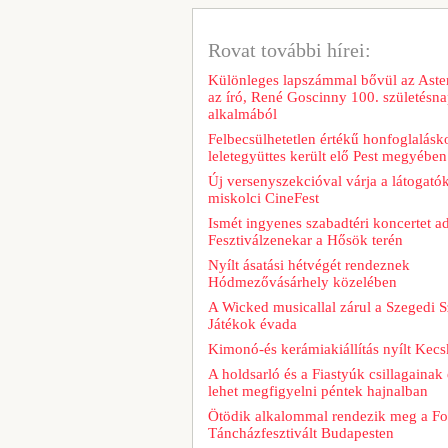
Rovat további hírei:
Különleges lapszámmal bővül az Aster
az író, René Goscinny 100. születésna
alkalmából
Felbecsülhetetlen értékű honfoglalásk
leletegyüttes került elő Pest megyében
Új versenyszekcióval várja a látogatók
miskolci CineFest
Ismét ingyenes szabadtéri koncertet a
Fesztiválzenekar a Hősök terén
Nyílt ásatási hétvégét rendeznek
Hódmezővásárhely közelében
A Wicked musicallal zárul a Szegedi S
Játékok évada
Kimonó-és kerámiakiállítás nyílt Kec
A holdsarló és a Fiastyúk csillagainak 
lehet megfigyelni péntek hajnalban
Ötödik alkalommal rendezik meg a Fo
Táncházfesztivált Budapesten