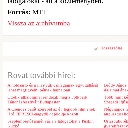
látogatókat - áll a közleményben.
Forrás:
MTI
Vissza az archívumba
Hozzászólás
Rovat további hírei:
A holdsarló és a Fiastyúk csillagainak együttállását
Bródy János:
lehet megfigyelni péntek hajnalban
dalaimat ének
Ötödik alkalommal rendezik meg a Folkpark
Több mint két
Táncházfesztivált Budapesten
Szegedi Ifjú
A Csendes barát szerepel az év legjobb filmjének
Négynapos fü
járó FIPRESCI-nagydíj öt jelöltje között
augusztusi h
Szeptembertől ismét várja a látogatókat a Puskin
Óriásbuboréko
Kuckó
gyerekfeszti