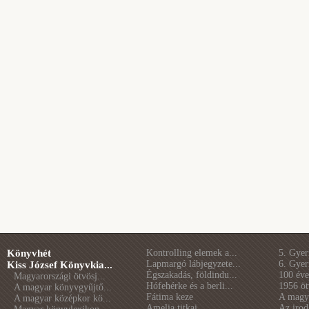
Könyvhét
Kontrolling elemek a...
5. Gye
Lapmargó lábjegyzete...
6. Gye
Kiss József Könyvkia...
Égszakadás, földindu...
100 éve 
Magyarországi ötvösj...
Hófehérke és a berli...
1956 öt
A magyar könyvgyűjtő...
Fátima keze
A magya
A magyar középkor kö...
Amelia titkai
Az irod