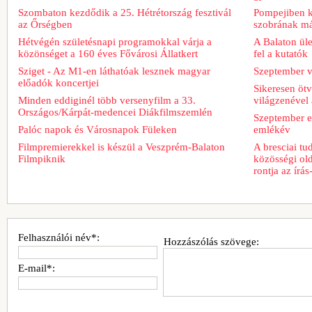
Szombaton kezdődik a 25. Hétrétország fesztivál
Pompejiben ki
az Őrségben
szobrának má
Hétvégén születésnapi programokkal várja a
A Balaton üle
közönséget a 160 éves Fővárosi Állatkert
fel a kutatók
Sziget - Az M1-en láthatóak lesznek magyar
Szeptember v
előadók koncertjei
Sikeresen ötv
Minden eddiginél több versenyfilm a 33.
világzenével 
Országos/Kárpát-medencei Diákfilmszemlén
Szeptember e
Palóc napok és Városnapok Füleken
emlékév
Filmpremierekkel is készül a Veszprém-Balaton
A bresciai t
Filmpiknik
közösségi old
rontja az írá
Felhasználói név*:
Hozzászólás szövege:
E-mail*: