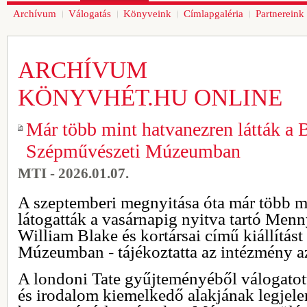
Archívum
Válogatás
Könyveink
Címlapgaléria
Partnereink
ARCHÍVUM
KÖNYVHÉT.HU ONLINE
Már több mint hatvanezren látták a B
Szépművészeti Múzeumban
MTI - 2026.01.07.
A szeptemberi megnyitása óta már több m
látogatták a vasárnapig nyitva tartó Menn
William Blake és kortársai című kiállítás
Múzeumban - tájékoztatta az intézmény a
A londoni Tate gyűjteményéből válogatott
és irodalom kiemelkedő alakjának legjel