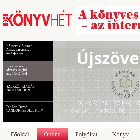
Kőszeghy Elemér
A magyarországi
ötvösjegyek...
Újszövetség
olvasást segítő
nagy betűkkel
SZERZŐI KIADÁS
PROFI MÓDON
Tandori Dezső
TANDORI SZUBJEKTÍV
Főoldal
Online
Folyóirat
Könyv