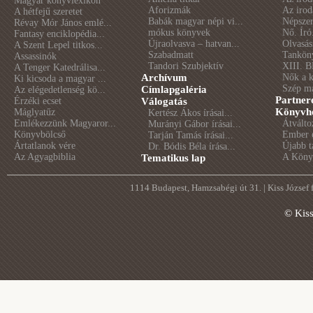
Magyar könyvlexikon
Aforizmák
Az irod
A hétfejű szeretet
Babák magyar népi vi...
Népszer
Révay Mór János emlé...
mókus könyvek
Nő. Író
Fantasy enciklopédia...
Újraolvasva – hatvan...
Olvasás
A Szent Lepel titkos...
Szabadmatt
Tankön
Assassinók
Tandori Szubjektív
XIII. B
A Tenger Katedrálisa...
Archívum
Nők a 
Ki kicsoda a magyar ...
Szép m
Címlapgaléria
Az elégedetlenség kö...
Partner
Érzéki ecset
Válogatás
Könyvhé
Máglyatűz
Kertész Ákos írásai...
Emlékezzünk Magyaror...
Átválto
Murányi Gábor írásai...
Könyvbölcső
Ember é
Tarján Tamás írásai...
Ártatlanok vére
Újabb t
Dr. Bódis Béla írása...
Az Agyagbiblia
A Könyv
Tematikus lap
1114 Budapest, Hamzsabégi út 31. | Kiss József
© Kis