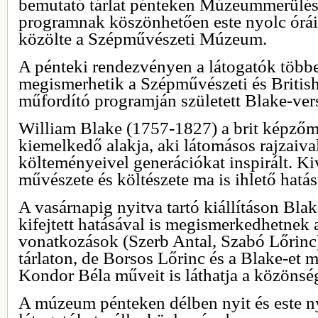
bemutató tárlat pénteken Múzeummerülés
programnak köszönhetően este nyolc óráig
közölte a Szépművészeti Múzeum.
A pénteki rendezvényen a látogatók több
megismerhetik a Szépművészeti és Britis
műfordító programján született Blake-vers
William Blake (1757-1827) a brit képzőm
kiemelkedő alakja, aki látomásos rajzaiva
költeményeivel generációkat inspirált. Ki
művészete és költészete ma is ihlető hatású
A vasárnapig nyitva tartó kiállításon Bl
kifejtett hatásával is megismerkedhetnek 
vonatkozások (Szerb Antal, Szabó Lőrinc)
tárlaton, de Borsos Lőrinc és a Blake-et 
Kondor Béla műveit is láthatja a közönsé
A múzeum pénteken délben nyit és este ny