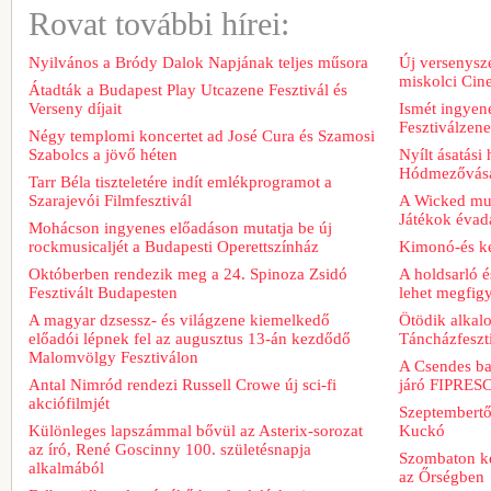
Rovat további hírei:
Nyilvános a Bródy Dalok Napjának teljes műsora
Új versenysze
miskolci Cin
Átadták a Budapest Play Utcazene Fesztivál és
Verseny díjait
Ismét ingyene
Fesztiválzen
Négy templomi koncertet ad José Cura és Szamosi
Szabolcs a jövő héten
Nyílt ásatási
Hódmezővásá
Tarr Béla tiszteletére indít emlékprogramot a
Szarajevói Filmfesztivál
A Wicked musi
Játékok évad
Mohácson ingyenes előadáson mutatja be új
rockmusicaljét a Budapesti Operettszínház
Kimonó-és ke
Októberben rendezik meg a 24. Spinoza Zsidó
A holdsarló é
Fesztivált Budapesten
lehet megfig
A magyar dzsessz- és világzene kiemelkedő
Ötödik alkal
előadói lépnek fel az augusztus 13-án kezdődő
Táncházfeszt
Malomvölgy Fesztiválon
A Csendes bar
Antal Nimród rendezi Russell Crowe új sci-fi
járó FIPRESCI
akciófilmjét
Szeptembertől
Különleges lapszámmal bővül az Asterix-sorozat
Kuckó
az író, René Goscinny 100. születésnapja
Szombaton ke
alkalmából
az Őrségben