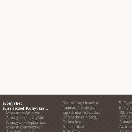
Könyvhét
Kontrolling elemek a...
5. Gye
Lapmargó lábjegyzete...
6. Gye
Kiss József Könyvkia...
Égszakadás, földindu...
100 éve 
Magyarországi ötvösj...
Hófehérke és a berli...
1956 öt
A magyar könyvgyűjtő...
Fátima keze
A magya
A magyar középkor kö...
Amelia titkai
Az irod
Magyar könyvlexikon
Aforizmák
Az irod
A hétfejű szeretet