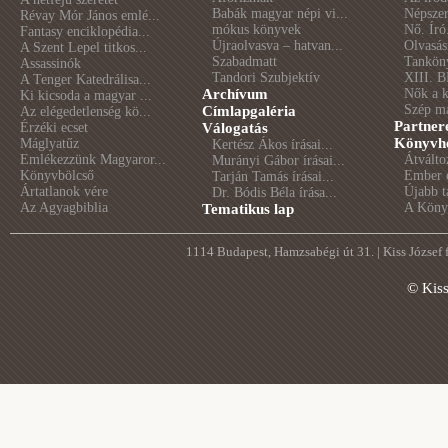
Babák magyar népi vi...
Népszer
Révay Mór János emlé...
mókus könyvek
Nő. Író
Fantasy enciklopédia...
Újraolvasva – hatvan...
Olvasás
A Szent Lepel titkos...
Szabadmatt
Tankön
Assassinók
Tandori Szubjektív
XIII. B
A Tenger Katedrálisa...
Archívum
Nők a 
Ki kicsoda a magyar ...
Szép m
Címlapgaléria
Az elégedetlenség kö...
Partner
Érzéki ecset
Válogatás
Könyvhé
Máglyatűz
Kertész Ákos írásai...
Emlékezzünk Magyaror...
Átválto
Murányi Gábor írásai...
Könyvbölcső
Ember é
Tarján Tamás írásai...
Ártatlanok vére
Újabb t
Dr. Bódis Béla írása...
Az Agyagbiblia
A Könyv
Tematikus lap
1114 Budapest, Hamzsabégi út 31. | Kiss József
© Kis