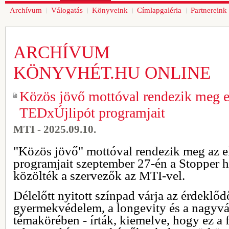
Archívum
Válogatás
Könyveink
Címlapgaléria
Partnereink
ARCHÍVUM
KÖNYVHÉT.HU ONLINE
Közös jövő mottóval rendezik meg e
TEDxÚjlipót programjait
MTI - 2025.09.10.
"Közös jövő" mottóval rendezik meg az 
programjait szeptember 27-én a Stopper 
közölték a szervezők az MTI-vel.
Délelőtt nyitott színpad várja az érdeklőd
gyermekvédelem, a longevity és a nagyvál
témakörében - írták, kiemelve, hogy ez a