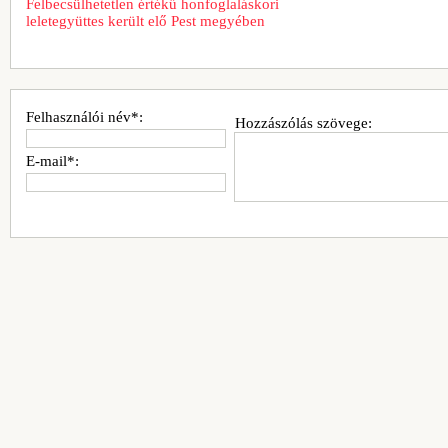
Felbecsülhetetlen értékű honfoglaláskori
leletegyüttes került elő Pest megyében
Felhasználói név*:
Hozzászólás szövege:
E-mail*: