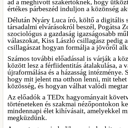
ad a meghívott szakértőknek, hogy ütközt
értékes párbeszéd induljon a közönség ak
Délután Nyáry Luca író, költő a digitális
társadalmi elvárásokról beszél, Pogátsa Z
szociológus a gazdaság igazságosabb mű
válaszokat, Kiss László csillagász pedig 
csillagászat hogyan formálja a jövőről al
Számos további előadással is várják a kö
között lesz a férfiidentitás átalakulása, a v
újraformálása és a házasság intézménye. S
hogy mit jelent ma otthon lenni, mit tehet
közösség, és hogyan válhat valódi megtar
Az előadók a TEDx hagyományait követv
történeteken és szakmai nézőpontokon ker
mindennapi élet kihívásait, amelyekkel 
megküzdünk.