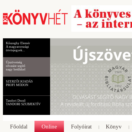
Kőszeghy Elemér
A magyarországi
ötvösjegyek...
Újszövetség
olvasást segítő
nagy betűkkel
SZERZŐI KIADÁS
PROFI MÓDON
Tandori Dezső
TANDORI SZUBJEKTÍV
Főoldal
Online
Folyóirat
Könyv