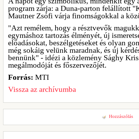
A napot egy szimbolikus, mindenkit egy a
program zárja: a Duna-parton felállított 
Mautner Zsófi várja finomságokkal a köz
"Azt remélem, hogy a résztvevők magukka
egymáshoz tartozás élményét, új ismeretsé
előadásokat, beszélgetéseket és olyan go
még sokáig velünk maradnak, és új kérdé
bennünk" - idézi a közlemény Sághy Kris
megálmodóját és főszervezőjét.
Forrás:
MTI
Vissza az archívumba
Hozzászólás