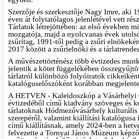
Szerzője és szerkesztője Nagy Imre, aki 
éven át folytatólagos jelenlétével vett rés
Tárlatok létrejöttében: az első években m
mozgatója, majd a nyolcvanas évek utols
zsűritag, 1991-től pedig a zsűri elnökekén
2017 között a zsűrielnöki és a tárlatrend
A művészettörténész több évtizedes munk
jelentik a kötet függelékében összegyűjtöt
tárlatról különböző folyóiratok cikkeikén
katalóguselőszóként korábban megjelente
A HETVEN - Kaleidoszkóp a Vásárhelyi Ő
évtizedéből című kiadvány szöveges és ké
tárlatoknak Hódmezővásárhely kulturális 
szerepéről, valamint kiállítási katalógusa
című kiállításnak, amely 2024-ben a hetve
felvezette a Tornyai János Múzeum képz