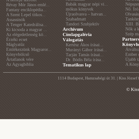
Babák magyar népi vi...
Népszer
Révay Mór János emlé...
mókus könyvek
Nő. Író
Fantasy enciklopédia...
Újraolvasva – hatvan...
Olvasás
A Szent Lepel titkos...
Szabadmatt
Tankön
Assassinók
Tandori Szubjektív
XIII. B
A Tenger Katedrálisa...
Archívum
Nők a 
Ki kicsoda a magyar ...
Szép m
Címlapgaléria
Az elégedetlenség kö...
Partner
Érzéki ecset
Válogatás
Könyvhé
Máglyatűz
Kertész Ákos írásai...
Emlékezzünk Magyaror...
Átválto
Murányi Gábor írásai...
Könyvbölcső
Ember é
Tarján Tamás írásai...
Ártatlanok vére
Újabb t
Dr. Bódis Béla írása...
Az Agyagbiblia
A Könyv
Tematikus lap
1114 Budapest, Hamzsabégi út 31. | Kiss József
© Kis