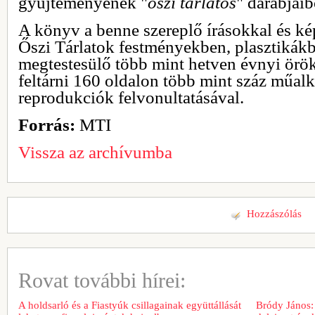
gyűjteményének "
őszi tárlatos
" darabjaib
A könyv a benne szereplő írásokkal és k
Őszi Tárlatok festményekben, plasztikák
megtestesülő több mint hetven évnyi örö
feltárni 160 oldalon több mint száz műalk
reprodukciók felvonultatásával.
Forrás:
MTI
Vissza az archívumba
Hozzászólás
Rovat további hírei:
A holdsarló és a Fiastyúk csillagainak együttállását
Bródy János: