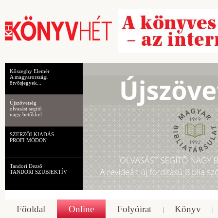
Kőszeghy Elemér
A magyarországi
ötvösjegyek...
Újszövetség
olvasást segítő
nagy betűkkel
SZERZŐI KIADÁS
PROFI MÓDON
Tandori Dezső
TANDORI SZUBJEKTÍV
Főoldal
Online
Folyóirat
Könyv