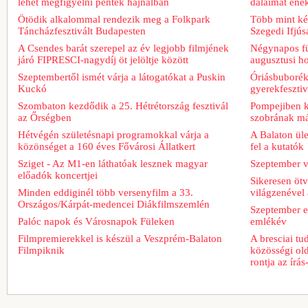
lehet megfigyelni péntek hajnalban
dalaimat ének
Ötödik alkalommal rendezik meg a Folkpark
Több mint két
Táncházfesztivált Budapesten
Szegedi Ifjú
A Csendes barát szerepel az év legjobb filmjének
Négynapos fü
járó FIPRESCI-nagydíj öt jelöltje között
augusztusi h
Szeptembertől ismét várja a látogatókat a Puskin
Óriásbuboréko
Kuckó
gyerekfeszti
Szombaton kezdődik a 25. Hétrétország fesztivál
Pompejiben ki
az Őrségben
szobrának má
Hétvégén születésnapi programokkal várja a
A Balaton üle
közönséget a 160 éves Fővárosi Állatkert
fel a kutatók
Sziget - Az M1-en láthatóak lesznek magyar
Szeptember v
előadók koncertjei
Sikeresen ötv
Minden eddiginél több versenyfilm a 33.
világzenével 
Országos/Kárpát-medencei Diákfilmszemlén
Szeptember e
Palóc napok és Városnapok Füleken
emlékév
Filmpremierekkel is készül a Veszprém-Balaton
A bresciai t
Filmpiknik
közösségi old
rontja az írá