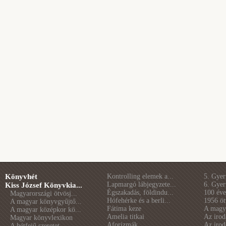
Könyvhét
Kontrolling elemek a...
5. Gye
Lapmargó lábjegyzete...
6. Gye
Kiss József Könyvkia...
Égszakadás, földindu...
100 éve 
Magyarországi ötvösj...
Hófehérke és a berli...
1956 öt
A magyar könyvgyűjtő...
Fátima keze
A magya
A magyar középkor kö...
Amelia titkai
Az irod
Magyar könyvlexikon
Aforizmák
Az irod
A hétfejű szeretet