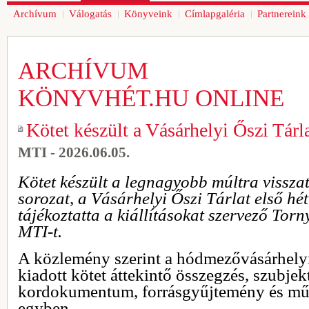
Archívum
Válogatás
Könyveink
Címlapgaléria
Partnereink
ARCHÍVUM
KÖNYVHÉT.HU ONLINE
Kötet készült a Vásárhelyi Őszi Tárla
MTI - 2026.06.05.
Kötet készült a legnagyobb múltra vissza
sorozat, a Vásárhelyi Őszi Tárlat első hét
tájékoztatta a kiállításokat szervező To
MTI-t.
A közlemény szerint a hódmezővásárhely
kiadott kötet áttekintő összegzés, szubjekt
kordokumentum, forrásgyűjtemény és műv
egyben.