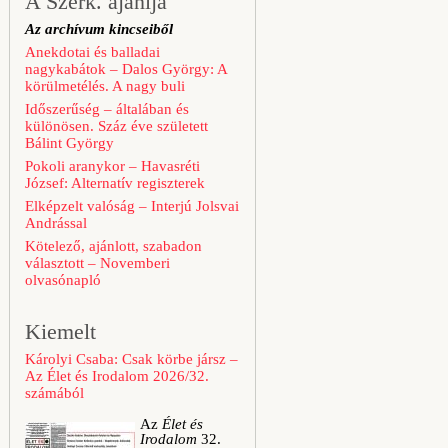
A Szerk. ajánlja
Az archívum kincseiből
Anekdotai és balladai
nagykabátok – Dalos György: A
körülmetélés. A nagy buli
Időszerűség – általában és
különösen. Száz éve született
Bálint György
Pokoli aranykor – Havasréti
József: Alternatív regiszterek
Elképzelt valóság – Interjú Jolsvai
Andrással
Kötelező, ajánlott, szabadon
választott – Novemberi
olvasónapló
Kiemelt
Károlyi Csaba: Csak körbe jársz –
Az Élet és Irodalom 2026/32.
számából
Az
Élet és
Irodalom
32.