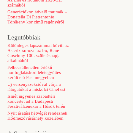
Az Élet és Irodalom 2026/32.
számából
Generációkon átívelő traumák –
Donatella Di Pietrantonio
Törékeny kor című regényéről
Legutóbbiak
Különleges lapszámmal bővül az
Asterix-sorozat az író, René
Goscinny 100. születésnapja
alkalmából
Felbecsülhetetlen értékű
honfoglaláskori leletegyüttes
került elő Pest megyében
Új versenyszekcióval várja a
látogatókat a miskolci CineFest
Ismét ingyenes szabadtéri
koncertet ad a Budapesti
Fesztiválzenekar a Hősök terén
Nyílt ásatási hétvégét rendeznek
Hódmezővásárhely közelében