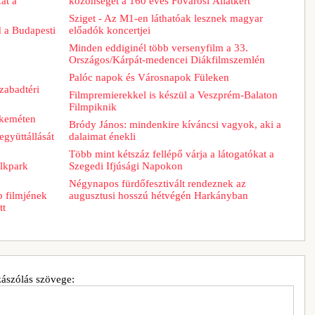
at a
közönséget a 160 éves Fővárosi Állatkert
Sziget - Az M1-en láthatóak lesznek magyar
d a Budapesti
előadók koncertjei
Minden eddiginél több versenyfilm a 33.
Országos/Kárpát-medencei Diákfilmszemlén
Palóc napok és Városnapok Füleken
zabadtéri
Filmpremierekkel is készül a Veszprém-Balaton
Filmpiknik
skeméten
Bródy János: mindenkire kíváncsi vagyok, aki a
együttállását
dalaimat énekli
Több mint kétszáz fellépő várja a látogatókat a
lkpark
Szegedi Ifjúsági Napokon
Négynapos fürdőfesztivált rendeznek az
b filmjének
augusztusi hosszú hétvégén Harkányban
tt
ászólás szövege: