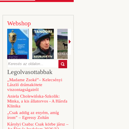
Webshop
Legolvasottabbak
„Madame Zsoké”– Kelecsényi
László drámakötete
viszontagságairól
Aniela Cholewińska-Szkolik:
Minka, a kis állatorvos - A Hársfa
Klinika
„Csak addig az enyém, amíg
írom” – Egressy Zoltán
Károlyi Csaba: Csak körbe jársz –