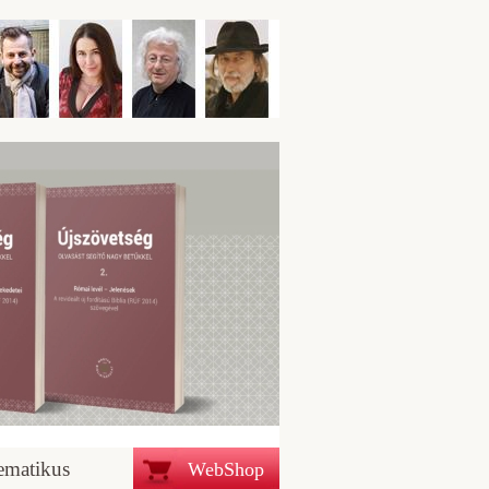
ematikus
WebShop