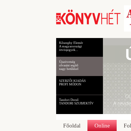
Kőszeghy Elemér
A magyarországi
ötvösjegyek...
Újszövetség
olvasást segítő
nagy betűkkel
SZERZŐI KIADÁS
PROFI MÓDON
Tandori Dezső
TANDORI SZUBJEKTÍV
Főoldal
Online
Fol