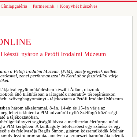
Címlapgaléria
Partnereink
Könyvhét húszéves
ONLINE
l készül nyáron a Petőfi Irodalmi Múzeum
yáron a Petőfi Irodalmi Múzeum (PIM), amely egyebek mellett
lvasóesttel, zenei performanszzal és KertLabor fesztivállal várja
őket.
ákjaival együttműködésben készült Ádám, utazunk.
ciókból álló kiállításban a látogatók interaktív térbejárásokon
dáchi szöveghagyományt - tájékoztatta a Petőfi Irodalmi Múzeum
usban három alkalommal, 8-án, 14-én és 15-én várja az
s meg lehet tekinteni a PIM udvaráról nyíló Szélfogó közösségi
ható a tájékoztatóban.
bérligetkönyvét segítségül hívva a mediterrán életforma utáni
a PIM kertjében. A kertbagoly felolvasóest egy színész és egy
dezője és felolvasója Regős Simon, gitáron közreműködik Molnár
bagoly lezáró programja, amelyen a természet harmóniája jelenik