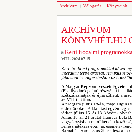
Archívum
Válogatás
Könyveink
ARCHÍVUM
KÖNYVHÉT.HU 
Kerti irodalmi programokka
MTI - 2024.07.15.
Kerti irodalmi programokkal készül n
interaktív térbejárással, ritmikus felo
júliusban és augusztusban az érdeklőd
A Magyar Képzőművészeti Egyetem di
(Elsüllyednek) című részvételi installá
szétszálazhatják és újraszőhetik a ma
az MTI-t hétfőn.
A program július 18-án, majd auguszt
érdeklődőket. A kiállítást egyénileg i
térben július 16. és 18. között - olvas
Július 18-án 21 órától Hamvas Béla Ba
vágyakozásban merülhet el a közönség 
zenész játékára épül, az esemény ren
Barnabás. Augusztus 29-én lesz a kert