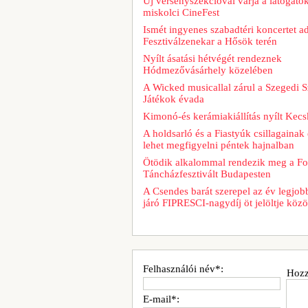
Új versenyszekcióval várja a látogatók
miskolci CineFest
Ismét ingyenes szabadtéri koncertet a
Fesztiválzenekar a Hősök terén
Nyílt ásatási hétvégét rendeznek
Hódmezővásárhely közelében
A Wicked musicallal zárul a Szegedi S
Játékok évada
Kimonó-és kerámiakiállítás nyílt Kec
A holdsarló és a Fiastyúk csillagainak 
lehet megfigyelni péntek hajnalban
Ötödik alkalommal rendezik meg a Fo
Táncházfesztivált Budapesten
A Csendes barát szerepel az év legjob
járó FIPRESCI-nagydíj öt jelöltje közö
Felhasználói név*:
Hozz
E-mail*: