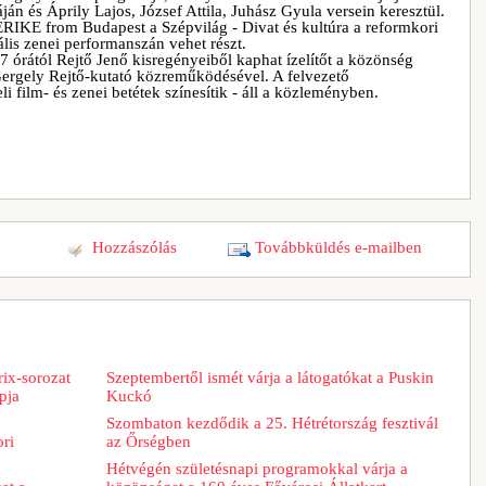
n és Áprily Lajos, József Attila, Juhász Gyula versein keresztül.
IKE from Budapest a Szépvilág - Divat és kultúra a reformkori
tális zenei performanszán vehet részt.
7 órától Rejtő Jenő kisregényeiből kaphat ízelítőt a közönség
ergely Rejtő-kutató közreműködésével. A felvezető
i film- és zenei betétek színesítik - áll a közleményben.
Hozzászólás
Továbbküldés e-mailben
ix-sorozat
Szeptembertől ismét várja a látogatókat a Puskin
pja
Kuckó
Szombaton kezdődik a 25. Hétrétország fesztivál
ori
az Őrségben
Hétvégén születésnapi programokkal várja a