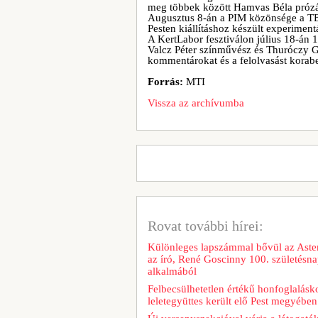
meg többek között Hamvas Béla prózájá
Augusztus 8-án a PIM közönsége a TER
Pesten kiállításhoz készült experimen
A KertLabor fesztiválon július 18-án 1
Valcz Péter színművész és Thuróczy G
kommentárokat és a felolvasást korabel
Forrás:
MTI
Vissza az archívumba
Rovat további hírei:
Különleges lapszámmal bővül az Aster
az író, René Goscinny 100. születésna
alkalmából
Felbecsülhetetlen értékű honfoglalásk
leletegyüttes került elő Pest megyében