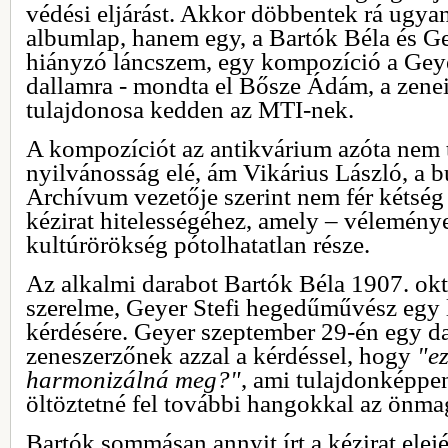
védési eljárást. Akkor döbbentek rá ugya
albumlap, hanem egy, a Bartók Béla és Ge
hiányzó láncszem, egy kompozíció a Geyer 
dallamra - mondta el Bősze Ádám, a zenei
tulajdonosa kedden az MTI-nek.
A kompozíciót az antikvárium azóta nem t
nyilvánosság elé, ám Vikárius László, a 
Archívum vezetője szerint nem fér kétség 
kézirat hitelességéhez, amely – véleménye
kultúrörökség pótolhatatlan része.
Az alkalmi darabot Bartók Béla 1907. októ
szerelme, Geyer Stefi hegedűművész egy 
kérdésére. Geyer szeptember 29-én egy da
zeneszerzőnek azzal a kérdéssel, hogy
"e
harmonizálná meg?"
, ami tulajdonképpe
öltöztetné fel további hangokkal az önma
Bartók sommásan annyit írt a kézirat elej