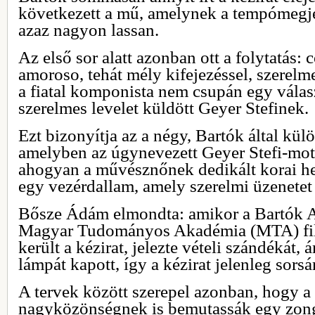
következett a mű, amelynek a tempómegj
azaz nagyon lassan.
Az első sor alatt azonban ott a folytatás:
amoroso, tehát mély kifejezéssel, szerelm
a fiatal komponista nem csupán egy válas
szerelmes levelet küldött Geyer Stefinek.
Ezt bizonyítja az a négy, Bartók által kül
amelyben az úgynevezett Geyer Stefi-mot
ahogyan a művésznőnek dedikált korai h
egy vezérdallam, amely szerelmi üzenetet 
Bősze Ádám elmondta: amikor a Bartók A
Magyar Tudományos Akadémia (MTA) filiá
került a kézirat, jelezte vételi szándékát, 
lámpát kapott, így a kézirat jelenleg sorsá
A tervek között szerepel azonban, hogy a
nagyközönségnek is bemutassák egy zo