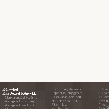
Könyvhét
Kontrolling elemek a...
5. Gye
Lapmargó lábjegyzete...
6. Gye
Kiss József Könyvkia...
Égszakadás, földindu...
100 éve 
Magyarországi ötvösj...
Hófehérke és a berli...
1956 öt
A magyar könyvgyűjtő...
Fátima keze
A magya
A magyar középkor kö...
Amelia titkai
Az irod