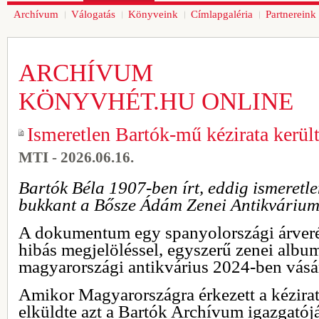
Archívum
Válogatás
Könyveink
Címlapgaléria
Partnereink
ARCHÍVUM
KÖNYVHÉT.HU ONLINE
Ismeretlen Bartók-mű kézirata került
MTI - 2026.06.16.
Bartók Béla 1907-ben írt, eddig ismeretl
bukkant a Bősze Ádám Zenei Antikvárium
A dokumentum egy spanyolországi árverés
hibás megjelöléssel, egyszerű zenei albu
magyarországi antikvárius 2024-ben vásá
Amikor Magyarországra érkezett a kézirat
elküldte azt a Bartók Archívum igazgatóján