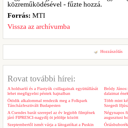
közreműködésével - fűzte hozzá.
Forrás:
MTI
Vissza az archívumba
Hozzászólás
Rovat további hírei:
A holdsarló és a Fiastyúk csillagainak együttállását
Bródy János:
lehet megfigyelni péntek hajnalban
dalaimat ének
Ötödik alkalommal rendezik meg a Folkpark
Több mint két
Táncházfesztivált Budapesten
Szegedi Ifjú
A Csendes barát szerepel az év legjobb filmjének
Négynapos fü
járó FIPRESCI-nagydíj öt jelöltje között
augusztusi h
Szeptembertől ismét várja a látogatókat a Puskin
Óriásbuboréko