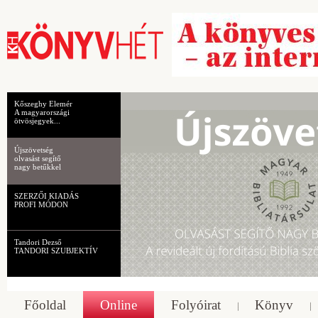
Kőszeghy Elemér
A magyarországi
ötvösjegyek...
Újszövetség
olvasást segítő
nagy betűkkel
SZERZŐI KIADÁS
PROFI MÓDON
Tandori Dezső
TANDORI SZUBJEKTÍV
Főoldal
Online
Folyóirat
Könyv