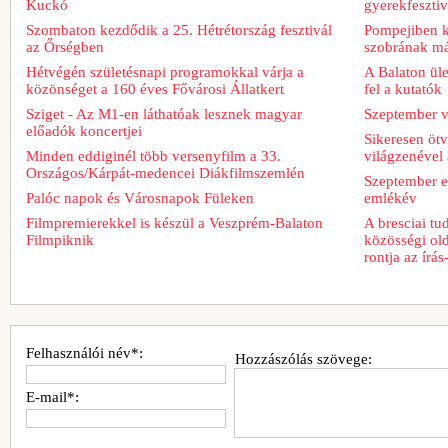
Kuckó
gyerekfeszti
Szombaton kezdődik a 25. Hétrétország fesztivál
Pompejiben ki
az Őrségben
szobrának má
Hétvégén születésnapi programokkal várja a
A Balaton üle
közönséget a 160 éves Fővárosi Állatkert
fel a kutatók
Sziget - Az M1-en láthatóak lesznek magyar
Szeptember v
előadók koncertjei
Sikeresen ötv
Minden eddiginél több versenyfilm a 33.
világzenével 
Országos/Kárpát-medencei Diákfilmszemlén
Szeptember e
Palóc napok és Városnapok Füleken
emlékév
Filmpremierekkel is készül a Veszprém-Balaton
A bresciai t
Filmpiknik
közösségi old
rontja az írá
Felhasználói név*:
Hozzászólás szövege:
E-mail*: