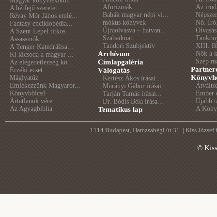
Magyar könyvlexikon
Aforizmák
Az irod
A hétfejű szeretet
Babák magyar népi vi...
Népszer
Révay Mór János emlé...
mókus könyvek
Nő. Író
Fantasy enciklopédia...
Újraolvasva – hatvan...
Olvasás
A Szent Lepel titkos...
Szabadmatt
Tankön
Assassinók
Tandori Szubjektív
XIII. B
A Tenger Katedrálisa...
Archívum
Nők a 
Ki kicsoda a magyar ...
Szép m
Címlapgaléria
Az elégedetlenség kö...
Partner
Érzéki ecset
Válogatás
Könyvhé
Máglyatűz
Kertész Ákos írásai...
Emlékezzünk Magyaror...
Átválto
Murányi Gábor írásai...
Könyvbölcső
Ember é
Tarján Tamás írásai...
Ártatlanok vére
Újabb t
Dr. Bódis Béla írása...
Az Agyagbiblia
A Könyv
Tematikus lap
1114 Budapest, Hamzsabégi út 31. | Kiss József
© Kis