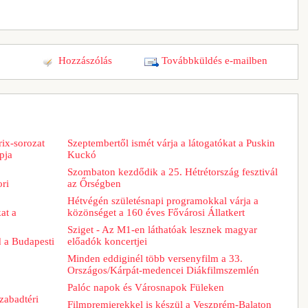
Hozzászólás
Továbbküldés e-mailben
ix-sorozat
Szeptembertől ismét várja a látogatókat a Puskin
pja
Kuckó
Szombaton kezdődik a 25. Hétrétország fesztivál
ori
az Őrségben
Hétvégén születésnapi programokkal várja a
at a
közönséget a 160 éves Fővárosi Állatkert
Sziget - Az M1-en láthatóak lesznek magyar
d a Budapesti
előadók koncertjei
Minden eddiginél több versenyfilm a 33.
Országos/Kárpát-medencei Diákfilmszemlén
Palóc napok és Városnapok Füleken
zabadtéri
Filmpremierekkel is készül a Veszprém-Balaton