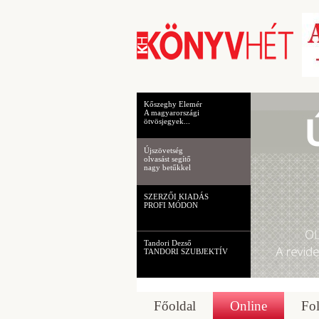
Kőszeghy Elemér
A magyarországi
ötvösjegyek...
Újszövetség
olvasást segítő
nagy betűkkel
SZERZŐI KIADÁS
PROFI MÓDON
Tandori Dezső
TANDORI SZUBJEKTÍV
Főoldal
Online
Fol