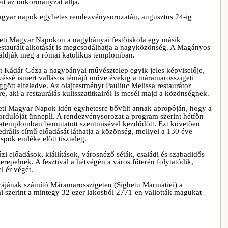
eit az önkormányzat állja.
magyar napok egyhetes rendezvénysorozatán, augusztus 24-ig
eti Magyar Napokon a nagybányai festőiskola egy másik
staurált alkotását is megcsodálhatja a nagyközönség. A Magányos
 áldják meg a római katolikus templomban.
t Kádár Géza a nagybányai művésztelep egyik jeles képviselője,
evéssé ismert vallásos témájú műve évekig a máramarosszigeti
gött elfeledve. Az olajfestményt Pauliuc Melissa restaurátor
re, aki a restaurálás kulisszatitkairól is mesél majd a közönségnek.
i Magyar Napok idén egyhetesre bővült annak apropóján, hogy a
fordulóját ünnepli. A rendezvénysorozat a program szerint hétfőn
atemplomban bemutatott szentmisével kezdődött. Ezt követően
ális című előadását láthatja a közönség, mellyel a 130 éve
spök emléke előtt tiszteleg.
i előadások, kiállítások, városnéző séták, családi és szabadidős
epelnek. A fesztivál a hétvégén a város főterén folytatódik,
l ér végét.
yájának számító Máramarosszigeten (Sighetu Marmatiei) a
i szerint a mintegy 32 ezer lakosból 2771-en vallották magukat