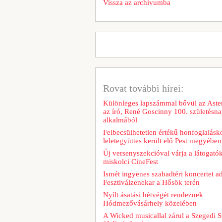
Vissza az archívumba
Rovat további hírei:
Különleges lapszámmal bővül az Aster
az író, René Goscinny 100. születésna
alkalmából
Felbecsülhetetlen értékű honfoglalásk
leletegyüttes került elő Pest megyében
Új versenyszekcióval várja a látogatók
miskolci CineFest
Ismét ingyenes szabadtéri koncertet a
Fesztiválzenekar a Hősök terén
Nyílt ásatási hétvégét rendeznek
Hódmezővásárhely közelében
A Wicked musicallal zárul a Szegedi S