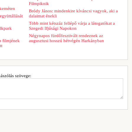
Filmpiknik
skeméten
Bródy János: mindenkire kíváncsi vagyok, aki a
együttállását
dalaimat énekli
Több mint kétszáz fellépő várja a látogatókat a
lkpark
Szegedi Ifjúsági Napokon
Négynapos fürdőfesztivált rendeznek az
b filmjének
augusztusi hosszú hétvégén Harkányban
tt
ászólás szövege: