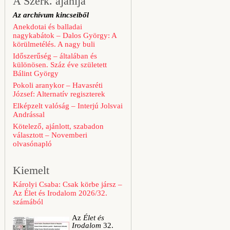
A Szerk. ajánlja
Az archívum kincseiből
Anekdotai és balladai
nagykabátok – Dalos György: A
körülmetélés. A nagy buli
Időszerűség – általában és
különösen. Száz éve született
Bálint György
Pokoli aranykor – Havasréti
József: Alternatív regiszterek
Elképzelt valóság – Interjú Jolsvai
Andrással
Kötelező, ajánlott, szabadon
választott – Novemberi
olvasónapló
Kiemelt
Károlyi Csaba: Csak körbe jársz –
Az Élet és Irodalom 2026/32.
számából
Az
Élet és
Irodalom
32.