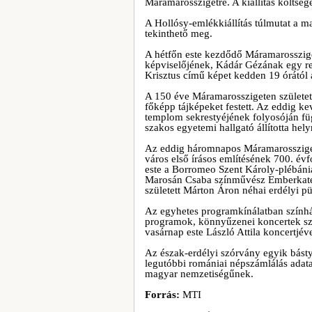
Máramarosszigetre. A kiállítás költség
A Hollósy-emlékkiállítás túlmutat a 
tekinthető meg.
A hétfőn este kezdődő Máramarosszig
képviselőjének, Kádár Gézának egy re
Krisztus című képet kedden 19 órától
A 150 éve Máramarosszigeten születet
főképp tájképeket festett. Az eddig k
templom sekrestyéjének folyosóján füg
szakos egyetemi hallgató állította hely
Az eddig háromnapos Máramarossziget
város első írásos említésének 700. év
este a Borromeo Szent Károly-plébáni
Marosán Csaba színművész Emberkatedr
született Márton Áron néhai erdélyi pü
Az egyhetes programkínálatban színház
programok, könnyűzenei koncertek szer
vasárnap este László Attila koncertjéve
Az észak-erdélyi szórvány egyik bást
legutóbbi romániai népszámlálás adata
magyar nemzetiségűnek.
Forrás:
MTI