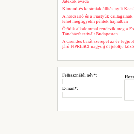
Játékok évada
Kimonó-és kerámiakiállítás nyílt Kec
A holdsarló és a Fiastyúk csillagainak 
lehet megfigyelni péntek hajnalban
Ötödik alkalommal rendezik meg a Fo
Táncházfesztivált Budapesten
A Csendes barát szerepel az év legjob
járó FIPRESCI-nagydíj öt jelöltje közö
Felhasználói név*:
Hozz
E-mail*: