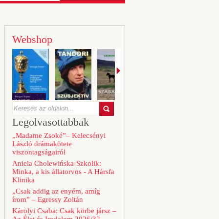
Webshop
Legolvasottabbak
„Madame Zsoké”– Kelecsényi
László drámakötete
viszontagságairól
Aniela Cholewińska-Szkolik:
Minka, a kis állatorvos - A Hársfa
Klinika
„Csak addig az enyém, amíg
írom” – Egressy Zoltán
Károlyi Csaba: Csak körbe jársz –