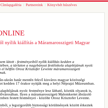
Címlapgaléria
Partnereink
Könyvhét húszéves
ONLINE
l nyílik kiállítás a Máramarosszigeti Magyar
 látott - festményeiből nyílik kiállítás kedden a
ben, a tárlaton a nagybányai festőiskola alapítójának nyolc
a el hétfőn Orosz Krisztofer Levente máramarosszigeti
lnak.
án-ukrán határ mentén fekvő kisváros magyar közösségi
tot kedden 17 órakor nyitják meg a helyi Néprajzi Múzeumban.
 alapítójának nyolc festménye lesz látható, köztük olyanok is,
ülővárosában. Ilyen a máramarosszigeti Malomkertet ábrázoló
ben festett festményei - közölte Orosz Krisztofer Levente.
ól, a legszigorúbb biztonsági körülmények között érkeztek