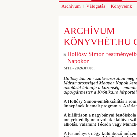
Archívum
Válogatás
Könyveink
ARCHÍVUM
KÖNYVHÉT.HU 
Hollósy Simon festményeibő
Napokon
MTI - 2026.07.06.
Hollósy Simon - szülővárosában még nem
Máramarosszigeti Magyar Napok kereté
alkotását láthatja a közönség - mondt
alpolgármester a Krónika.ro hírportá
A Hollósy Simon-emlékkiállítás a rom
ünnepének kiemelt programja. A tárla
A kiállításon a nagybányai festőiskola
melyek eddig nem voltak kiállítva sz
alkotás, valamint Técsőn vagy München
A festmények négy különböző múzeumb