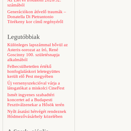
Az Élet és Irodalom 2026/32.
számából
Generációkon átívelő traumák –
Donatella Di Pietrantonio
Törékeny kor című regényéről
Legutóbbiak
Különleges lapszámmal bővül az
Asterix-sorozat az író, René
Goscinny 100. születésnapja
alkalmából
Felbecsülhetetlen értékű
honfoglaláskori leletegyüttes
került elő Pest megyében
Új versenyszekcióval várja a
látogatókat a miskolci CineFest
Ismét ingyenes szabadtéri
koncertet ad a Budapesti
Fesztiválzenekar a Hősök terén
Nyílt ásatási hétvégét rendeznek
Hódmezővásárhely közelében