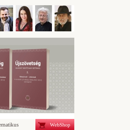
ematikus
WebShop