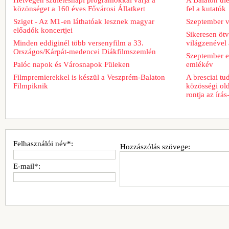
közönséget a 160 éves Fővárosi Állatkert
fel a kutatók
Sziget - Az M1-en láthatóak lesznek magyar
Szeptember v
előadók koncertjei
Sikeresen ötv
Minden eddiginél több versenyfilm a 33.
világzenével 
Országos/Kárpát-medencei Diákfilmszemlén
Szeptember e
Palóc napok és Városnapok Füleken
emlékév
Filmpremierekkel is készül a Veszprém-Balaton
A bresciai t
Filmpiknik
közösségi old
rontja az írá
Felhasználói név*:
Hozzászólás szövege:
E-mail*: