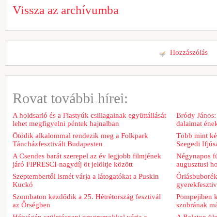
Vissza az archívumba
Hozzászólás
Rovat további hírei:
A holdsarló és a Fiastyúk csillagainak együttállását
Bródy János:
lehet megfigyelni péntek hajnalban
dalaimat ének
Ötödik alkalommal rendezik meg a Folkpark
Több mint két
Táncházfesztivált Budapesten
Szegedi Ifjú
A Csendes barát szerepel az év legjobb filmjének
Négynapos fü
járó FIPRESCI-nagydíj öt jelöltje között
augusztusi h
Szeptembertől ismét várja a látogatókat a Puskin
Óriásbuboréko
Kuckó
gyerekfeszti
Szombaton kezdődik a 25. Hétrétország fesztivál
Pompejiben ki
az Őrségben
szobrának má
Hétvégén születésnapi programokkal várja a
A Balaton üle