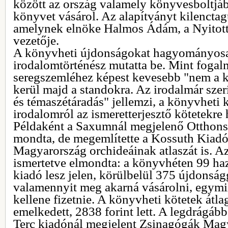
között az ország valamely könyvesboltj
könyvet vásárol. Az alapítványt kilenctag
amelynek elnöke Halmos Ádám, a Nyito
vezetője.
A könyvheti újdonságokat hagyományosa
irodalomtörténész mutatta be. Mint fogalm
seregszemléhez képest kevesebb "nem a k
kerül majd a standokra. Az irodalmár szeri
és témaszétáradás" jellemzi, a könyvheti k
irodalomról az ismeretterjesztő kötetekre 
Példaként a Saxumnál megjelenő Otthonsz
mondta, de megemlítette a Kossuth Kiad
Magyarország orchideáinak atlaszát is. 
ismertetve elmondta: a könyvhéten 99 haza
kiadó lesz jelen, körülbelül 375 újdonság
valamennyit meg akarná vásárolni, egymil
kellene fizetnie. A könyvheti kötetek átl
emelkedett, 2838 forint lett. A legdrágáb
Terc kiadónál megjelent Zsinagógák Mag