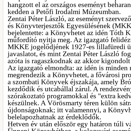
hangzott el az országos eseményt beharan
kedden a Petőfi Irodalmi Múzeumban.
Zentai Péter László, az eseményt szerv
és Könyvterjesztők Egyesülésének (MKK
bejelentette: a Könyvhetet az idén Tóth Kr
műfordító nyitja meg. Az igazgató felidé
MKKE jogelődjének 1927-es lillafüredi ü
javaslatot, és mint Zentai Péter László fo
azóta is ragaszkodnak az akkor kigondolt
Az igazgató elmondta: az idén is minden
megrendezik a Könyvhetet, a fővárosi pro
a szombati Könyvek éjszakája, amely Bró
kezdődik és utcabállal zárul. A rendezvén
szórakoztató programokkal és "extra ke
készülnek. A Vörösmarty téren külön sátra
újdonságoknak; itt valamennyi, a Könyvh
belelapozhatnak az érdeklődők.
Hetven év után először egy határon túli vá
Ünnepi Könyvhéthez, a kolozsvári esem