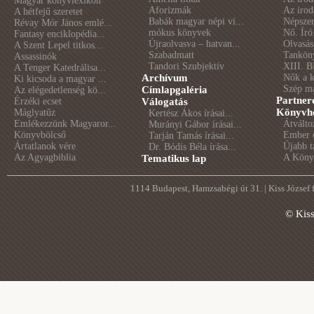
Magyar könyvlexikon
Aforizmák
Az irod
A hétfejű szeretet
Babák magyar népi vi...
Népszer
Révay Mór János emlé...
mókus könyvek
Nő. Író
Fantasy enciklopédia...
Újraolvasva – hatvan...
Olvasás
A Szent Lepel titkos...
Szabadmatt
Tankön
Assassinók
Tandori Szubjektív
XIII. B
A Tenger Katedrálisa...
Archívum
Nők a 
Ki kicsoda a magyar ...
Szép m
Címlapgaléria
Az elégedetlenség kö...
Partner
Érzéki ecset
Válogatás
Könyvhé
Máglyatűz
Kertész Ákos írásai...
Emlékezzünk Magyaror...
Átválto
Murányi Gábor írásai...
Könyvbölcső
Ember é
Tarján Tamás írásai...
Ártatlanok vére
Újabb t
Dr. Bódis Béla írása...
Az Agyagbiblia
A Könyv
Tematikus lap
1114 Budapest, Hamzsabégi út 31. | Kiss József
© Kis