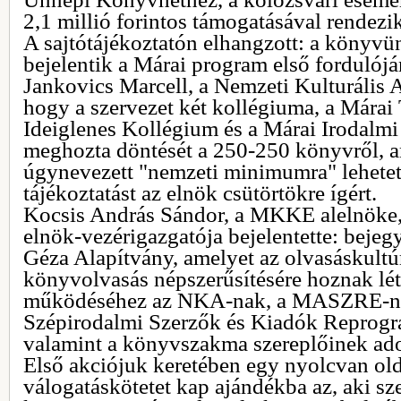
2,1 millió forintos támogatásával rendezi
A sajtótájékoztatón elhangzott: a könyvü
bejelentik a Márai program első fordulój
Jankovics Marcell, a Nemzeti Kulturális 
hogy a szervezet két kollégiuma, a Márai
Ideiglenes Kollégium és a Márai Irodalmi
meghozta döntését a 250-250 könyvről, a
úgynevezett "nemzeti minimumra" lehetett
tájékoztatást az elnök csütörtökre ígért.
Kocsis András Sándor, a MKKE alelnöke,
elnök-vezérigazgatója bejelentette: bejegy
Géza Alapítvány, amelyet az olvasáskultúra
könyvolvasás népszerűsítésére hoznak lét
működéséhez az NKA-nak, a MASZRE-na
Szépirodalmi Szerzők és Kiadók Reprográ
valamint a könyvszakma szereplőinek ad
Első akciójuk keretében egy nyolcvan ol
válogatáskötetet kap ajándékba az, aki sz