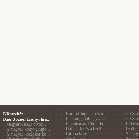
Könyvhét
Kontrolling elemek a...
5. Gye
Lapmargó lábjegyzete...
6. Gye
Kiss József Könyvkia...
Égszakadás, földindu...
100 éve 
Magyarországi ötvösj...
Hófehérke és a berli...
1956 öt
A magyar könyvgyűjtő...
Fátima keze
A magya
A magyar középkor kö...
Amelia titkai
Az irod