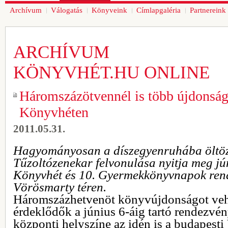
Archívum
Válogatás
Könyveink
Címlapgaléria
Partnereink
ARCHÍVUM
KÖNYVHÉT.HU ONLINE
Háromszázötvennél is több újdonság
Könyvhéten
2011.05.31.
Hagyományosan a díszegyenruhába öltöz
Tűzoltózenekar felvonulása nyitja meg jú
Könyvhét és 10. Gyermekkönyvnapok ren
Vörösmarty téren.
Háromszázhetvenöt könyvújdonságot veh
érdeklődők a június 6-áig tartó rendezvé
központi helyszíne az idén is a budapesti 