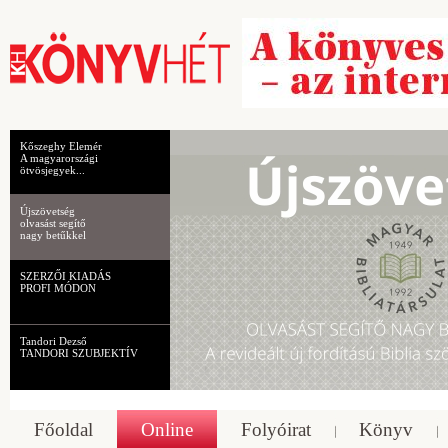
Kőszeghy Elemér
A magyarországi
ötvösjegyek...
Újszövetség
olvasást segítő
nagy betűkkel
SZERZŐI KIADÁS
PROFI MÓDON
Tandori Dezső
TANDORI SZUBJEKTÍV
Főoldal
Online
Folyóirat
Könyv