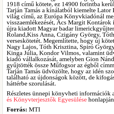
1918 című kötete, ez 14900 forintba kerül
Tarján Tamás a kínálatból kiemelte Lato
világ című, az Európa Könyvkiadónál me
visszaemlékezését, Ács Margit Kontárok i
újra kiadott Magyar badar limerickgyűjte
Roland,Kiss Anna, Czigány György, Tóth
verseskötetét. Megemlítette, hogy új kötett
Nagy Lajos, Tóth Krisztina, Spiró György
Kinga Júlia, Kondor Vilmos, valamint üd
kiadó vállalkozását, amelyben Gion Nándo
gyűjtötték össze Műfogsor az égből címm
Tarján Tamás üdvözölte, hogy az idén szo
található az újdonságok között, de kifogá
háttérbe szorulását.
Részletes ünnepi könyvheti információk 
és Könyvterjesztők Egyesülése
honlapján
Forrás:
MTI