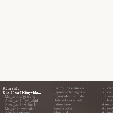
Könyvhét
Kontrolling elemek a...
5. Gye
Lapmargó lábjegyzete...
6. Gye
Kiss József Könyvkia...
Égszakadás, földindu...
100 éve 
Magyarországi ötvösj...
Hófehérke és a berli...
1956 öt
A magyar könyvgyűjtő...
Fátima keze
A magya
A magyar középkor kö...
Amelia titkai
Az irod
Magyar könyvlexikon
Aforizmák
Az irod
A hétfejű szeretet