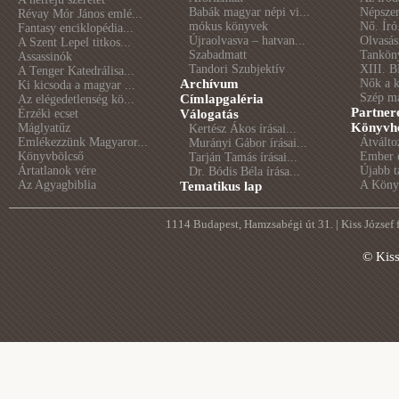
Babák magyar népi vi...
Népszer
Révay Mór János emlé...
mókus könyvek
Nő. Író
Fantasy enciklopédia...
Újraolvasva – hatvan...
Olvasás
A Szent Lepel titkos...
Szabadmatt
Tankön
Assassinók
Tandori Szubjektív
XIII. B
A Tenger Katedrálisa...
Archívum
Nők a 
Ki kicsoda a magyar ...
Szép m
Címlapgaléria
Az elégedetlenség kö...
Partner
Érzéki ecset
Válogatás
Könyvhé
Máglyatűz
Kertész Ákos írásai...
Emlékezzünk Magyaror...
Átválto
Murányi Gábor írásai...
Könyvbölcső
Ember é
Tarján Tamás írásai...
Ártatlanok vére
Újabb t
Dr. Bódis Béla írása...
Az Agyagbiblia
A Könyv
Tematikus lap
1114 Budapest, Hamzsabégi út 31. | Kiss József
© Kis