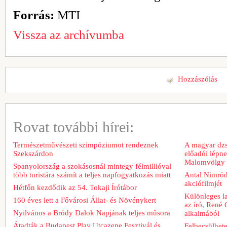
Forrás:
MTI
Vissza az archívumba
Hozzászólás
Rovat további hírei:
Természetművészeti szimpóziumot rendeznek
A magyar dzs
Szekszárdon
előadói lépn
Malomvölgy 
Spanyolország a szokásosnál mintegy félmillióval
több turistára számít a teljes napfogyatkozás miatt
Antal Nimród 
akciófilmjét
Hétfőn kezdődik az 54. Tokaji Írótábor
Különleges l
160 éves lett a Fővárosi Állat- és Növénykert
az író, René 
Nyilvános a Bródy Dalok Napjának teljes műsora
alkalmából
Átadták a Budapest Play Utcazene Fesztivál és
Felbecsülhete