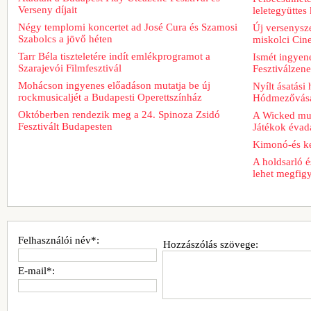
Verseny díjait
leletegyüttes
Négy templomi koncertet ad José Cura és Szamosi
Új versenysze
Szabolcs a jövő héten
miskolci Cin
Tarr Béla tiszteletére indít emlékprogramot a
Ismét ingyene
Szarajevói Filmfesztivál
Fesztiválzen
Mohácson ingyenes előadáson mutatja be új
Nyílt ásatási
rockmusicaljét a Budapesti Operettszínház
Hódmezővásá
Októberben rendezik meg a 24. Spinoza Zsidó
A Wicked musi
Fesztivált Budapesten
Játékok évad
Kimonó-és ke
A holdsarló é
lehet megfig
Felhasználói név*:
Hozzászólás szövege:
E-mail*: