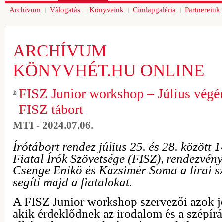
Archívum
Válogatás
Könyveink
Címlapgaléria
Partnereink
ARCHÍVUM
KÖNYVHÉT.HU ONLINE
FISZ Junior workshop – Július végén
FISZ tábort
MTI - 2024.07.06.
Írótábort rendez július 25. és 28. között
Fiatal Írók Szövetsége (FISZ), rendezvény
Csenge Enikő és Kazsimér Soma a lírai sz
segíti majd a fiatalokat.
A FISZ Junior workshop szervezői azok je
akik érdeklődnek az irodalom és a szépírá