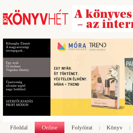
Kőszeghy Elemér
A magyarországi
ötvösjegyek...
Egy nyár
Öt történet
Végtelen élmény
Újszövetség
olvasást segítő
nagy betűkkel
SZERZŐI KIADÁS
PROFI MÓDON
Főoldal
Online
Folyóirat
Könyv