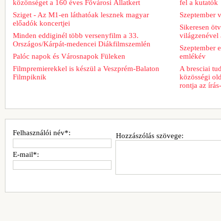
közönséget a 160 éves Fővárosi Állatkert
fel a kutatók
Sziget - Az M1-en láthatóak lesznek magyar
Szeptember v
előadók koncertjei
Sikeresen ötv
Minden eddiginél több versenyfilm a 33.
világzenével 
Országos/Kárpát-medencei Diákfilmszemlén
Szeptember e
Palóc napok és Városnapok Füleken
emlékév
Filmpremierekkel is készül a Veszprém-Balaton
A bresciai t
Filmpiknik
közösségi old
rontja az írá
Felhasználói név*:
Hozzászólás szövege:
E-mail*: