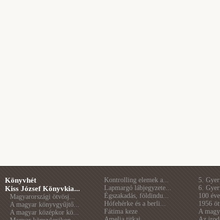
Könyvhét
Kontrolling elemek a...
5. Gye
Lapmargó lábjegyzete...
6. Gye
Kiss József Könyvkia...
Égszakadás, földindu...
100 éve 
Magyarországi ötvösj...
Hófehérke és a berli...
1956 öt
A magyar könyvgyűjtő...
Fátima keze
A magya
A magyar középkor kö...
Amelia titkai
Az irod