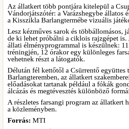
Az állatkert több pontjára kitelepül a Cs
Vándorjátszótér: a Varázshegybe állatos é
a Kisszikla Barlangtermébe vizuális játék
Lesz kézműves sarok és többállomásos, já
de ki lehet próbálni a ciklois rajzgépet is
állati élményprogrammal is készülnek: 11
tréningjén, 12 órakor egy különleges fars
vehetnek részt a látogatók.
Délután fél kettőtől a Csürrentő együttes 
Barlangteremben, az állatkert szakemberei
előadásokat tartanak például a fókák gon
álcázás és megtévesztés különböző formá
A részletes farsangi program az állatkert h
a közleményben.
Forrás:
MTI