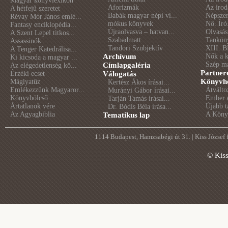
Magyar könyvlexikon
Aforizmák
Az irod
A hétfejű szeretet
Babák magyar népi vi...
Népszer
Révay Mór János emlé...
mókus könyvek
Nő. Író
Fantasy enciklopédia...
Újraolvasva – hatvan...
Olvasás
A Szent Lepel titkos...
Szabadmatt
Tankön
Assassinók
Tandori Szubjektív
XIII. B
A Tenger Katedrálisa...
Archívum
Nők a 
Ki kicsoda a magyar ...
Szép m
Címlapgaléria
Az elégedetlenség kö...
Partner
Érzéki ecset
Válogatás
Könyvhé
Máglyatűz
Kertész Ákos írásai...
Emlékezzünk Magyaror...
Átválto
Murányi Gábor írásai...
Könyvbölcső
Ember é
Tarján Tamás írásai...
Ártatlanok vére
Újabb t
Dr. Bódis Béla írása...
Az Agyagbiblia
A Könyv
Tematikus lap
1114 Budapest, Hamzsabégi út 31. | Kiss József
© Kis