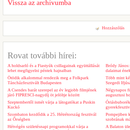
Vissza az archívumba
Hozzászólás
Rovat további hírei:
A holdsarló és a Fiastyúk csillagainak együttállását
Bródy János:
lehet megfigyelni péntek hajnalban
dalaimat ének
Ötödik alkalommal rendezik meg a Folkpark
Több mint két
Táncházfesztivált Budapesten
Szegedi Ifjú
A Csendes barát szerepel az év legjobb filmjének
Négynapos fü
járó FIPRESCI-nagydíj öt jelöltje között
augusztusi h
Szeptembertől ismét várja a látogatókat a Puskin
Óriásbuboréko
Kuckó
gyerekfeszti
Szombaton kezdődik a 25. Hétrétország fesztivál
Pompejiben ki
az Őrségben
szobrának má
Hétvégén születésnapi programokkal várja a
A Balaton üle