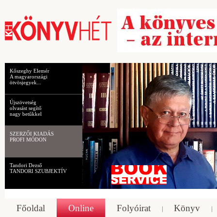
Kőszeghy Elemér
A magyarországi
ötvösjegyek...
Újszövetség
olvasást segítő
nagy betűkkel
SZERZŐI KIADÁS
PROFI MÓDON
Tandori Dezső
TANDORI SZUBJEKTÍV
Főoldal
Online
Folyóirat
Könyv