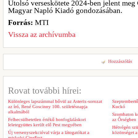
Utolsó verseskötete 2024-ben jelent meg
Magyar Napló Kiadó gondozásában.
Forrás:
MTI
Vissza az archívumba
Hozzászólás
Rovat további hírei:
Különleges lapszámmal bővül az Asterix-sorozat
Szeptembertől
az író, René Goscinny 100. születésnapja
Kuckó
alkalmából
Szombaton ke
Felbecsülhetetlen értékű honfoglaláskori
az Őrségben
leletegyüttes került elő Pest megyében
Hétvégén szü
Új versenyszekcióval várja a látogatókat a
közönséget a 
miskolci CineFest