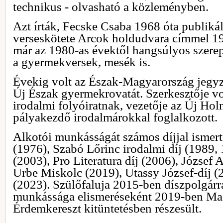
technikus - olvasható a közleményben.
Azt írták, Fecske Csaba 1968 óta publikál
verseskötete Arcok holdudvara címmel 19
már az 1980-as évektől hangsúlyos szere
a gyermekversek, mesék is.
Évekig volt az Észak-Magyarország jegyzet
Új Észak gyermekrovatát. Szerkesztője vo
irodalmi folyóiratnak, vezetője az Új Ho
pályakezdő irodalmárokkal foglalkozott.
Alkotói munkásságát számos díjjal ismert
(1976), Szabó Lőrinc irodalmi díj (1989, 
(2003), Pro Literatura díj (2006), József A
Urbe Miskolc (2019), Utassy József-díj (2
(2023). Szülőfaluja 2015-ben díszpolgárrá
munkássága elismeréseként 2019-ben Ma
Érdemkereszt kitüntetésben részesült.