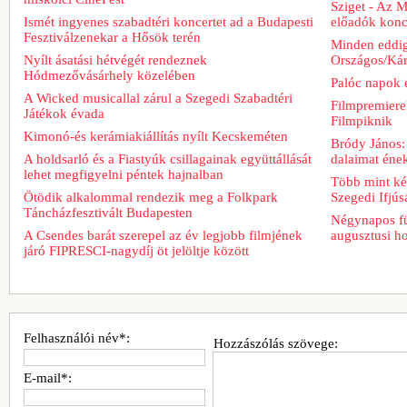
Sziget - Az 
Ismét ingyenes szabadtéri koncertet ad a Budapesti
előadók konce
Fesztiválzenekar a Hősök terén
Minden eddig
Nyílt ásatási hétvégét rendeznek
Országos/Kár
Hódmezővásárhely közelében
Palóc napok 
A Wicked musicallal zárul a Szegedi Szabadtéri
Filmpremiere
Játékok évada
Filmpiknik
Kimonó-és kerámiakiállítás nyílt Kecskeméten
Bródy János:
A holdsarló és a Fiastyúk csillagainak együttállását
dalaimat ének
lehet megfigyelni péntek hajnalban
Több mint két
Ötödik alkalommal rendezik meg a Folkpark
Szegedi Ifjú
Táncházfesztivált Budapesten
Négynapos fü
A Csendes barát szerepel az év legjobb filmjének
augusztusi h
járó FIPRESCI-nagydíj öt jelöltje között
Felhasználói név*:
Hozzászólás szövege:
E-mail*: