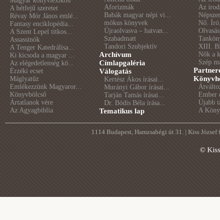
Magyar könyvlexikon
Aforizmák
Az irod
A hétfejű szeretet
Babák magyar népi vi...
Népszer
Révay Mór János emlé...
mókus könyvek
Nő. Író
Fantasy enciklopédia...
Újraolvasva – hatvan...
Olvasás
A Szent Lepel titkos...
Szabadmatt
Tankön
Assassinók
Tandori Szubjektív
XIII. B
A Tenger Katedrálisa...
Archívum
Nők a 
Ki kicsoda a magyar ...
Szép m
Címlapgaléria
Az elégedetlenség kö...
Partner
Érzéki ecset
Válogatás
Könyvhé
Máglyatűz
Kertész Ákos írásai...
Emlékezzünk Magyaror...
Átválto
Murányi Gábor írásai...
Könyvbölcső
Ember é
Tarján Tamás írásai...
Ártatlanok vére
Újabb t
Dr. Bódis Béla írása...
Az Agyagbiblia
A Könyv
Tematikus lap
1114 Budapest, Hamzsabégi út 31. | Kiss József
© Kis