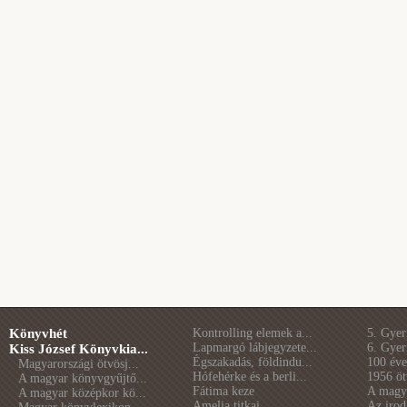
Könyvhét
Kontrolling elemek a...
5. Gye
Lapmargó lábjegyzete...
6. Gye
Kiss József Könyvkia...
Égszakadás, földindu...
100 éve 
Magyarországi ötvösj...
Hófehérke és a berli...
1956 öt
A magyar könyvgyűjtő...
Fátima keze
A magya
A magyar középkor kö...
Amelia titkai
Az irod