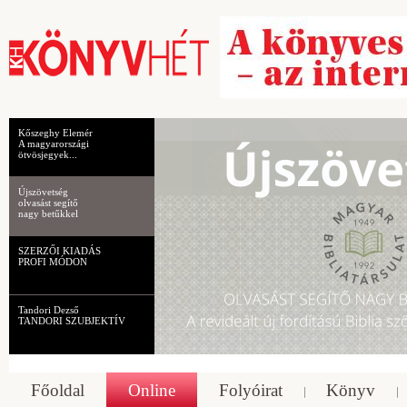
Kőszeghy Elemér
A magyarországi
ötvösjegyek...
Újszövetség
olvasást segítő
nagy betűkkel
SZERZŐI KIADÁS
PROFI MÓDON
Tandori Dezső
TANDORI SZUBJEKTÍV
Főoldal
Online
Folyóirat
Könyv