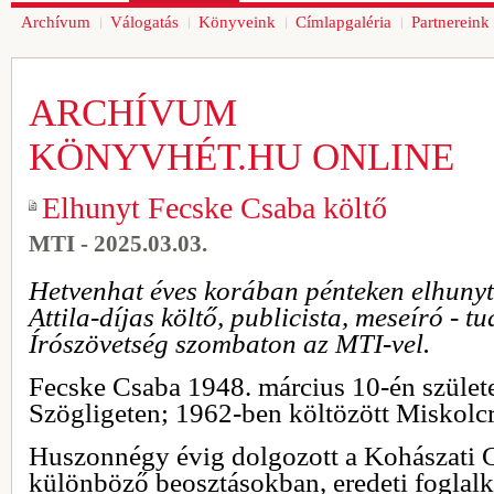
Archívum
Válogatás
Könyveink
Címlapgaléria
Partnereink
ARCHÍVUM
KÖNYVHÉT.HU ONLINE
Elhunyt Fecske Csaba költő
MTI - 2025.03.03.
Hetvenhat éves korában pénteken elhunyt
Attila-díjas költő, publicista, meseíró - 
Írószövetség szombaton az MTI-vel.
Fecske Csaba 1948. március 10-én szület
Szögligeten; 1962-ben költözött Miskolcr
Huszonnégy évig dolgozott a Kohászati G
különböző beosztásokban, eredeti foglalk