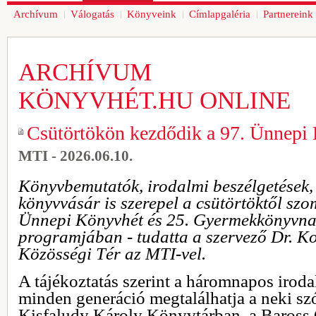
Archívum
Válogatás
Könyveink
Címlapgaléria
Partnereink
ARCHÍVUM
KÖNYVHÉT.HU ONLINE
Csütörtökön kezdődik a 97. Ünnepi
MTI - 2026.06.10.
Könyvbemutatók, irodalmi beszélgetések
könyvvásár is szerepel a csütörtöktől szo
Ünnepi Könyvhét és 25. Gyermekkönyvna
programjában - tudatta a szervező Dr. K
Közösségi Tér az MTI-vel.
A tájékoztatás szerint a háromnapos irod
minden generáció megtalálhatja a neki sz
Kisfaludy Károly Könyvtárban, a Baross