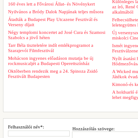
Különleges l
160 éves lett a Fővárosi Állat- és Növénykert
az író, René 
Nyilvános a Bródy Dalok Napjának teljes műsora
alkalmából
Átadták a Budapest Play Utcazene Fesztivál és
Felbecsülhete
Verseny díjait
leletegyüttes
Négy templomi koncertet ad José Cura és Szamosi
Új versenysze
Szabolcs a jövő héten
miskolci Cin
Tarr Béla tiszteletére indít emlékprogramot a
Ismét ingyene
Szarajevói Filmfesztivál
Fesztiválzen
Mohácson ingyenes előadáson mutatja be új
Nyílt ásatási
rockmusicaljét a Budapesti Operettszínház
Hódmezővásá
Októberben rendezik meg a 24. Spinoza Zsidó
A Wicked musi
Fesztivált Budapesten
Játékok évad
Kimonó-és ke
A holdsarló é
lehet megfig
Felhasználói név*:
Hozzászólás szövege: