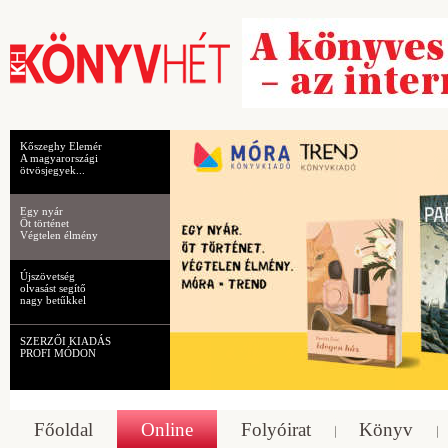
Kőszeghy Elemér
A magyarországi
ötvösjegyek...
Egy nyár
Öt történet
Végtelen élmény
Újszövetség
olvasást segítő
nagy betűkkel
SZERZŐI KIADÁS
PROFI MÓDON
Főoldal
Online
Folyóirat
Könyv