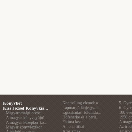
Könyvhét
Kontrolling elemek a...
5. Gye
Lapmargó lábjegyzete...
6. Gye
Kiss József Könyvkia...
Égszakadás, földindu...
100 éve 
Magyarországi ötvösj...
Hófehérke és a berli...
1956 öt
A magyar könyvgyűjtő...
Fátima keze
A magya
A magyar középkor kö...
Amelia titkai
Az irod
Magyar könyvlexikon
Aforizmák
Az irod
A hétfejű szeretet