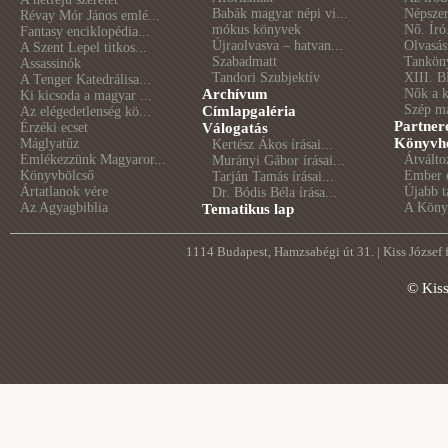
Babák magyar népi vi...
Népszer
Révay Mór János emlé...
mókus könyvek
Nő. Író
Fantasy enciklopédia...
Újraolvasva – hatvan...
Olvasás
A Szent Lepel titkos...
Szabadmatt
Tankön
Assassinók
Tandori Szubjektív
XIII. B
A Tenger Katedrálisa...
Archívum
Nők a 
Ki kicsoda a magyar ...
Szép m
Címlapgaléria
Az elégedetlenség kö...
Partner
Érzéki ecset
Válogatás
Könyvhé
Máglyatűz
Kertész Ákos írásai...
Emlékezzünk Magyaror...
Átválto
Murányi Gábor írásai...
Könyvbölcső
Ember é
Tarján Tamás írásai...
Ártatlanok vére
Újabb t
Dr. Bódis Béla írása...
Az Agyagbiblia
A Könyv
Tematikus lap
1114 Budapest, Hamzsabégi út 31. | Kiss József
© Kis