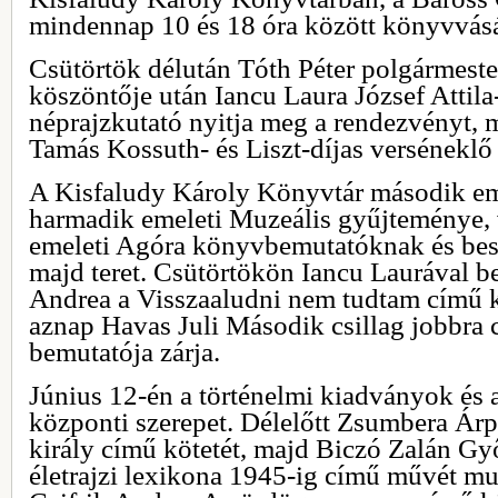
mindennap 10 és 18 óra között könyvvásár
Csütörtök délután Tóth Péter polgármeste
köszöntője után Iancu Laura József Attila-d
néprajzkutató nyitja meg a rendezvényt, m
Tamás Kossuth- és Liszt-díjas verséneklő l
A Kisfaludy Károly Könyvtár második em
harmadik emeleti Muzeális gyűjteménye, 
emeleti Agóra könyvbemutatóknak és bes
majd teret. Csütörtökön Iancu Laurával b
Andrea a Visszaaludni nem tudtam című k
aznap Havas Juli Második csillag jobbra
bemutatója zárja.
Június 12-én a történelmi kiadványok és 
központi szerepet. Délelőtt Zsumbera Árp
király című kötetét, majd Biczó Zalán Győ
életrajzi lexikona 1945-ig című művét mu