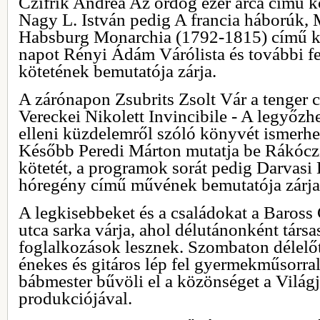
Czifrik Andrea Az ördög ezer arca című k
Nagy L. István pedig A francia háborúk, 
Habsburg Monarchia (1792-1815) című kö
napot Rényi Ádám Várólista és további f
kötetének bemutatója zárja.
A zárónapon Zsubrits Zsolt Vár a tenger
Vereckei Nikolett Invincibile - A legyőzhe
elleni küzdelemről szóló könyvét ismerhe
Később Peredi Márton mutatja be Rákóc
kötetét, a programok sorát pedig Darvasi 
hóregény című művének bemutatója zárja
A legkisebbeket és a családokat a Baross
utca sarka várja, ahol délutánonként társ
foglalkozások lesznek. Szombaton délel
énekes és gitáros lép fel gyermekműsorra
bábmester bűvöli el a közönséget a Világ
produkciójával.