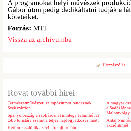
A programokat helyi művészek produkciói 
Gábor úton pedig dedikáltatni tudják a lá
köteteiket.
Forrás:
MTI
Vissza az archívumba
Hozzászólás
Rovat további hírei:
Természetművészeti szimpóziumot rendeznek
A magyar dzs
Szekszárdon
előadói lépn
Malomvölgy 
Spanyolország a szokásosnál mintegy félmillióval
több turistára számít a teljes napfogyatkozás miatt
Antal Nimród 
akciófilmjét
Hétfőn kezdődik az 54. Tokaji Írótábor