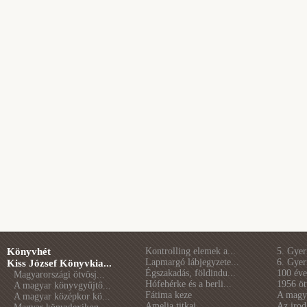
Könyvhét
Kontrolling elemek a...
5. Gye
Lapmargó lábjegyzete...
6. Gye
Kiss József Könyvkia...
Égszakadás, földindu...
100 éve 
Magyarországi ötvösj...
Hófehérke és a berli...
1956 öt
A magyar könyvgyűjtő...
Fátima keze
A magya
A magyar középkor kö...
Amelia titkai
Az irod