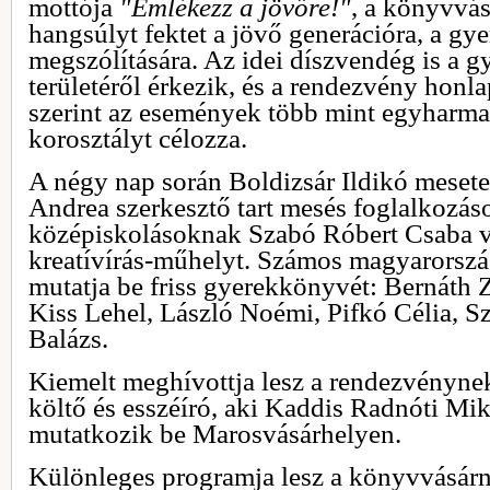
mottója
"Emlékezz a jövőre!"
, a könyvvá
hangsúlyt fektet a jövő generációra, a gye
megszólítására. Az idei díszvendég is a 
területéről érkezik, és a rendezvény honl
szerint az események több mint egyharmad
korosztályt célozza.
A négy nap során Boldizsár Ildikó mesete
Andrea szerkesztő tart mesés foglalkozás
középiskolásoknak Szabó Róbert Csaba v
kreatívírás-műhelyt. Számos magyarország
mutatja be friss gyerekkönyvét: Bernáth Z
Kiss Lehel, László Noémi, Pifkó Célia, S
Balázs.
Kiemelt meghívottja lesz a rendezvényn
költő és esszéíró, aki Kaddis Radnóti Mik
mutatkozik be Marosvásárhelyen.
Különleges programja lesz a könyvvásárn