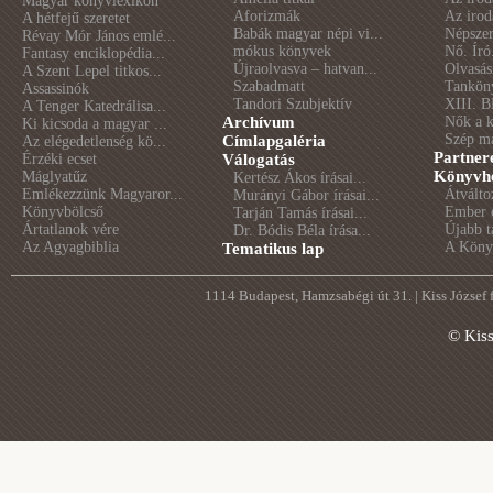
Magyar könyvlexikon
Aforizmák
Az irod
A hétfejű szeretet
Babák magyar népi vi...
Népszer
Révay Mór János emlé...
mókus könyvek
Nő. Író
Fantasy enciklopédia...
Újraolvasva – hatvan...
Olvasás
A Szent Lepel titkos...
Szabadmatt
Tankön
Assassinók
Tandori Szubjektív
XIII. B
A Tenger Katedrálisa...
Archívum
Nők a 
Ki kicsoda a magyar ...
Szép m
Címlapgaléria
Az elégedetlenség kö...
Partner
Érzéki ecset
Válogatás
Könyvhé
Máglyatűz
Kertész Ákos írásai...
Emlékezzünk Magyaror...
Átválto
Murányi Gábor írásai...
Könyvbölcső
Ember é
Tarján Tamás írásai...
Ártatlanok vére
Újabb t
Dr. Bódis Béla írása...
Az Agyagbiblia
A Könyv
Tematikus lap
1114 Budapest, Hamzsabégi út 31. | Kiss József
© Kis