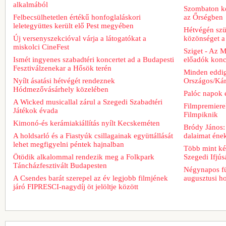
alkalmából
Szombaton ke
Felbecsülhetetlen értékű honfoglaláskori
az Őrségben
leletegyüttes került elő Pest megyében
Hétvégén szü
Új versenyszekcióval várja a látogatókat a
közönséget a 
miskolci CineFest
Sziget - Az 
Ismét ingyenes szabadtéri koncertet ad a Budapesti
előadók konce
Fesztiválzenekar a Hősök terén
Minden eddig
Nyílt ásatási hétvégét rendeznek
Országos/Kár
Hódmezővásárhely közelében
Palóc napok 
A Wicked musicallal zárul a Szegedi Szabadtéri
Filmpremiere
Játékok évada
Filmpiknik
Kimonó-és kerámiakiállítás nyílt Kecskeméten
Bródy János:
A holdsarló és a Fiastyúk csillagainak együttállását
dalaimat ének
lehet megfigyelni péntek hajnalban
Több mint két
Ötödik alkalommal rendezik meg a Folkpark
Szegedi Ifjú
Táncházfesztivált Budapesten
Négynapos fü
A Csendes barát szerepel az év legjobb filmjének
augusztusi h
járó FIPRESCI-nagydíj öt jelöltje között