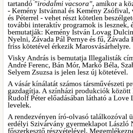
tartandó
"irodalmi vacsora"
, amikor a kö
- Kemény Istvánnal és Kemény Zsófival, 
és Péterrel - vehet részt kötetlen beszélge
további interaktív programok is lesznek, 
bemutatják: Kemény István Lovag Dulci
Nyelni, Závada Pál Pernye és fű, Závada
friss kötetével érkezik Marosvásárhelyre.
Visky András is bemutatja Illegalisták cí
André Ferenc, Bán Mór, Markó Béla, Sza
Selyem Zsuzsa is jelen lesz új kötetével.
A vásár kínálatát számos társművészeti p
gazdagítja. A színházi produkciók között
Rudolf Péter előadásában látható a Love 
levelek.
A rendezvényen író-olvasó találkozóval ü
erdélyi Szivárvány gyermeklapot László 
főszerkesztő részvételével. Megemlékezn