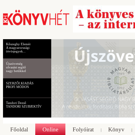
Kőszeghy Elemér
A magyarországi
ötvösjegyek...
Újszövetség
olvasást segítő
nagy betűkkel
SZERZŐI KIADÁS
PROFI MÓDON
Tandori Dezső
TANDORI SZUBJEKTÍV
Főoldal
Online
Folyóirat
Könyv