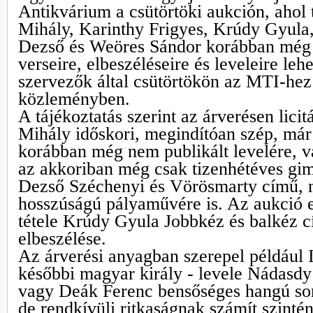
Antikvárium a csütörtöki aukción, ahol 
Mihály, Karinthy Frigyes, Krúdy Gyula
Dezső és Weöres Sándor korábban még 
verseire, elbeszéléseire és leveleire lehe
szervezők által csütörtökön az MTI-hez e
közleményben.
A tájékoztatás szerint az árverésen licit
Mihály időskori, megindítóan szép, már 
korábban még nem publikált levelére, va
az akkoriban még csak tizenhétéves gim
Dezső Széchenyi és Vörösmarty című, 
hosszúságú pályaművére is. Az aukció 
tétele Krúdy Gyula Jobbkéz és balkéz 
elbeszélése.
Az árverési anyagban szerepel például I
későbbi magyar király - levele Nádasd
vagy Deák Ferenc bensőséges hangú sor
de rendkívüli ritkaságnak számít szinté