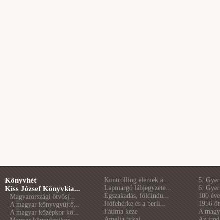
Könyvhét
Kontrolling elemek a...
5. Gye
Lapmargó lábjegyzete...
6. Gye
Kiss József Könyvkia...
Égszakadás, földindu...
100 éve 
Magyarországi ötvösj...
Hófehérke és a berli...
1956 öt
A magyar könyvgyűjtő...
Fátima keze
A magya
A magyar középkor kö...
Amelia titkai
Az irod