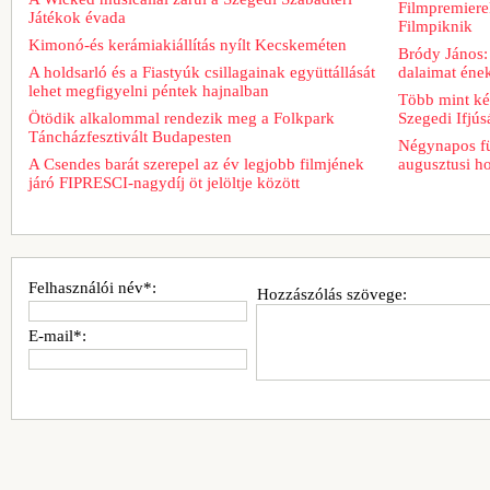
Filmpremiere
Játékok évada
Filmpiknik
Kimonó-és kerámiakiállítás nyílt Kecskeméten
Bródy János:
A holdsarló és a Fiastyúk csillagainak együttállását
dalaimat ének
lehet megfigyelni péntek hajnalban
Több mint két
Ötödik alkalommal rendezik meg a Folkpark
Szegedi Ifjú
Táncházfesztivált Budapesten
Négynapos fü
A Csendes barát szerepel az év legjobb filmjének
augusztusi h
járó FIPRESCI-nagydíj öt jelöltje között
Felhasználói név*:
Hozzászólás szövege:
E-mail*: