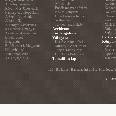
Magyar könyvlexikon
Aforizmák
Az irod
A hétfejű szeretet
Babák magyar népi vi...
Népszer
Révay Mór János emlé...
mókus könyvek
Nő. Író
Fantasy enciklopédia...
Újraolvasva – hatvan...
Olvasás
A Szent Lepel titkos...
Szabadmatt
Tankön
Assassinók
Tandori Szubjektív
XIII. B
A Tenger Katedrálisa...
Archívum
Nők a 
Ki kicsoda a magyar ...
Szép m
Címlapgaléria
Az elégedetlenség kö...
Partner
Érzéki ecset
Válogatás
Könyvhé
Máglyatűz
Kertész Ákos írásai...
Emlékezzünk Magyaror...
Átválto
Murányi Gábor írásai...
Könyvbölcső
Ember é
Tarján Tamás írásai...
Ártatlanok vére
Újabb t
Dr. Bódis Béla írása...
Az Agyagbiblia
A Könyv
Tematikus lap
1114 Budapest, Hamzsabégi út 31. | Kiss József
© Kis