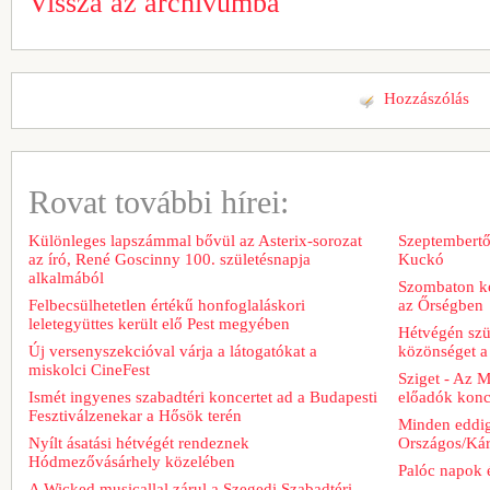
Vissza az archívumba
Hozzászólás
Rovat további hírei:
Különleges lapszámmal bővül az Asterix-sorozat
Szeptembertől
az író, René Goscinny 100. születésnapja
Kuckó
alkalmából
Szombaton ke
Felbecsülhetetlen értékű honfoglaláskori
az Őrségben
leletegyüttes került elő Pest megyében
Hétvégén szü
Új versenyszekcióval várja a látogatókat a
közönséget a 
miskolci CineFest
Sziget - Az 
Ismét ingyenes szabadtéri koncertet ad a Budapesti
előadók konce
Fesztiválzenekar a Hősök terén
Minden eddig
Nyílt ásatási hétvégét rendeznek
Országos/Kár
Hódmezővásárhely közelében
Palóc napok 
A Wicked musicallal zárul a Szegedi Szabadtéri