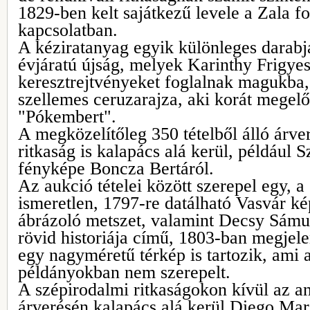
1829-ben kelt sajátkezű levele a Zala f
kapcsolatban.
A kéziratanyag egyik különleges darab
évjáratú újság, melyek Karinthy Frigyes 
keresztrejtvényeket foglalnak magukba
szellemes ceruzarajza, aki korát megel
"Pókembert".
A megközelítőleg 350 tételből álló árv
ritkaság is kalapács alá kerül, például 
fényképe Boncza Bertáról.
Az aukció tételei között szerepel egy, a
ismeretlen, 1797-re datálható Vasvár ké
ábrázoló metszet, valamint Decsy Sámu
rövid historiája című, 1803-ban megjel
egy nagyméretű térkép is tartozik, ami 
példányokban nem szerepelt.
A szépirodalmi ritkaságokon kívül az an
árverésén kalapács alá kerül Diego Mar