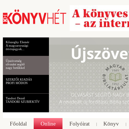
Kőszeghy Elemér
A magyarországi
ötvösjegyek...
Újszövetség
olvasást segítő
nagy betűkkel
SZERZŐI KIADÁS
PROFI MÓDON
Tandori Dezső
TANDORI SZUBJEKTÍV
Főoldal
Online
Folyóirat
Könyv