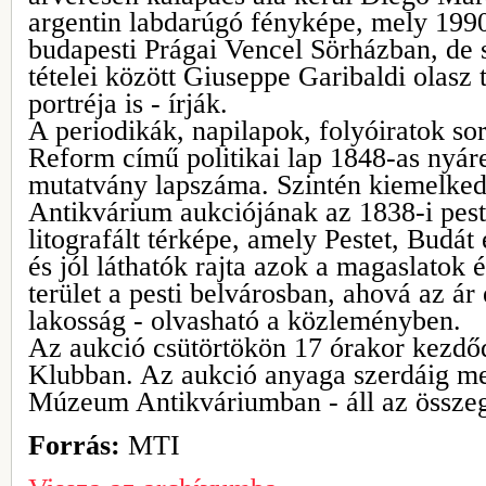
argentin labdarúgó fényképe, mely 1990
budapesti Prágai Vencel Sörházban, de 
tételei között Giuseppe Garibaldi olasz
portréja is - írják.
A periodikák, napilapok, folyóiratok so
Reform című politikai lap 1848-as nyár
mutatvány lapszáma. Szintén kiemelke
Antikvárium aukciójának az 1838-i pest
litografált térképe, amely Pestet, Budát
és jól láthatók rajta azok a magaslatok 
terület a pesti belvárosban, ahová az ár
lakosság - olvasható a közleményben.
Az aukció csütörtökön 17 órakor kezdő
Klubban. Az aukció anyaga szerdáig me
Múzeum Antikváriumban - áll az össze
Forrás:
MTI