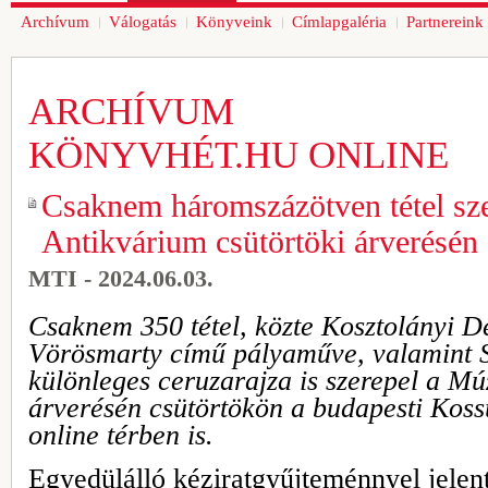
Archívum
Válogatás
Könyveink
Címlapgaléria
Partnereink
ARCHÍVUM
KÖNYVHÉT.HU ONLINE
Csaknem háromszázötven tétel s
Antikvárium csütörtöki árverésén
MTI - 2024.06.03.
Csaknem 350 tétel, közte Kosztolányi D
Vörösmarty című pályaműve, valamint 
különleges ceruzarajza is szerepel a M
árverésén csütörtökön a budapesti Koss
online térben is.
Egyedülálló kéziratgyűjteménnyel jele