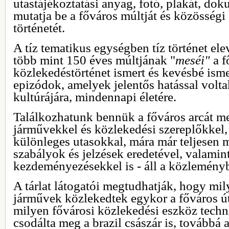
utastájékoztatási anyag, fotó, plakát, do
mutatja be a főváros múltját és közösség
történetét.
A tíz tematikus egységben tíz történet e
több mint 150 éves múltjának "
meséi"
a f
közlekedéstörténet ismert és kevésbé ismer
epizódok, amelyek jelentős hatással voltak
kultúrájára, mindennapi életére.
Találkozhatunk bennük a főváros arcát m
járművekkel és közlekedési szereplőkkel,
különleges utasokkal, mára már teljesen 
szabályok és jelzések eredetével, valami
kezdeményezésekkel is - áll a közlemény
A tárlat látogatói megtudhatják, hogy mi
járművek közlekedtek egykor a főváros út
milyen fővárosi közlekedési eszköz techn
csodálta meg a brazil császár is, továbbá 