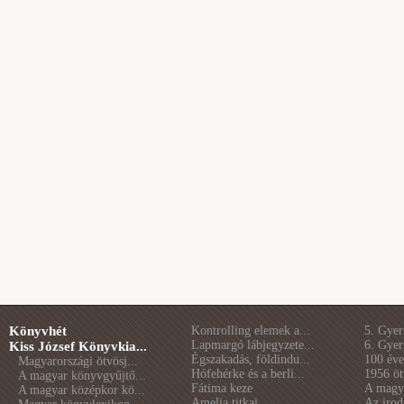
Könyvhét
Kontrolling elemek a...
5. Gye
Lapmargó lábjegyzete...
6. Gye
Kiss József Könyvkia...
Égszakadás, földindu...
100 éve 
Magyarországi ötvösj...
Hófehérke és a berli...
1956 öt
A magyar könyvgyűjtő...
Fátima keze
A magya
A magyar középkor kö...
Amelia titkai
Az irod