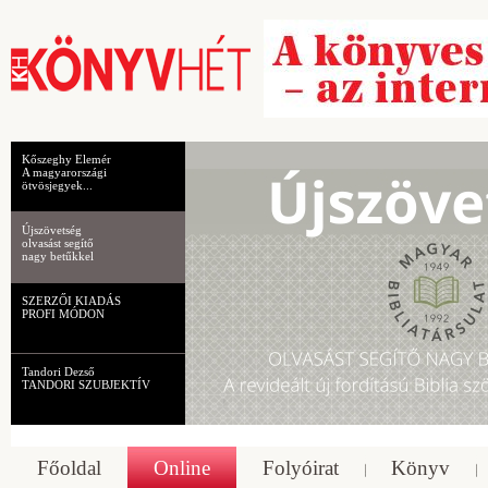
Kőszeghy Elemér
A magyarországi
ötvösjegyek...
Újszövetség
olvasást segítő
nagy betűkkel
SZERZŐI KIADÁS
PROFI MÓDON
Tandori Dezső
TANDORI SZUBJEKTÍV
Főoldal
Online
Folyóirat
Könyv