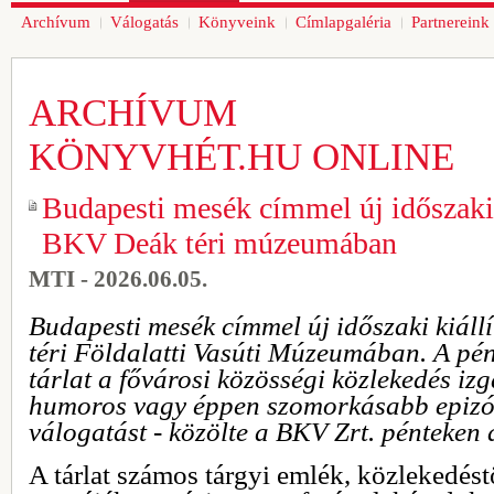
Archívum
Válogatás
Könyveink
Címlapgaléria
Partnereink
ARCHÍVUM
KÖNYVHÉT.HU ONLINE
Budapesti mesék címmel új időszaki k
BKV Deák téri múzeumában
MTI - 2026.06.05.
Budapesti mesék címmel új időszaki kiáll
téri Földalatti Vasúti Múzeumában. A pén
tárlat a fővárosi közösségi közlekedés iz
humoros vagy éppen szomorkásabb epizó
válogatást - közölte a BKV Zrt. pénteken 
A tárlat számos tárgyi emlék, közlekedéstö