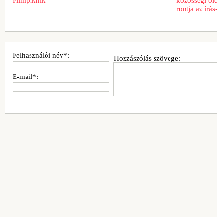
Filmpiknik
közösségi old
rontja az írá
Felhasználói név*:
Hozzászólás szövege:
E-mail*: