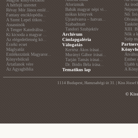
Magyar könyvlexikon
Aforizmák
Az irod
A hétfejű szeretet
Babák magyar népi vi...
Népszer
Révay Mór János emlé...
mókus könyvek
Nő. Író
Fantasy enciklopédia...
Újraolvasva – hatvan...
Olvasás
A Szent Lepel titkos...
Szabadmatt
Tankön
Assassinók
Tandori Szubjektív
XIII. B
A Tenger Katedrálisa...
Archívum
Nők a 
Ki kicsoda a magyar ...
Szép m
Címlapgaléria
Az elégedetlenség kö...
Partner
Érzéki ecset
Válogatás
Könyvhé
Máglyatűz
Kertész Ákos írásai...
Emlékezzünk Magyaror...
Átválto
Murányi Gábor írásai...
Könyvbölcső
Ember é
Tarján Tamás írásai...
Ártatlanok vére
Újabb t
Dr. Bódis Béla írása...
Az Agyagbiblia
A Könyv
Tematikus lap
1114 Budapest, Hamzsabégi út 31. | Kiss József
© Kis