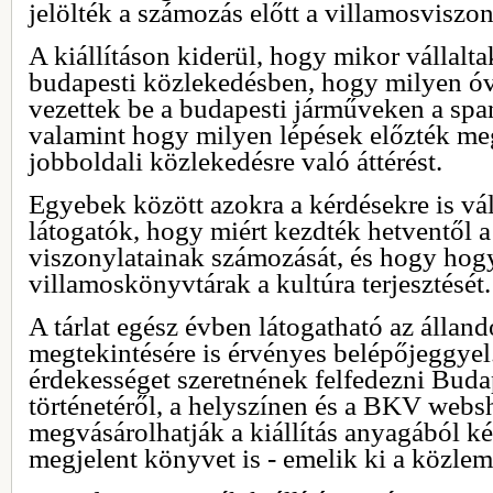
jelölték a számozás előtt a villamosviszon
A kiállításon kiderül, hogy mikor vállalt
budapesti közlekedésben, hogy milyen ó
vezettek be a budapesti járműveken a spa
valamint hogy milyen lépések előzték me
jobboldali közlekedésre való áttérést.
Egyebek között azokra a kérdésekre is vá
látogatók, hogy miért kezdték hetventől a
viszonylatainak számozását, és hogy hogy
villamoskönyvtárak a kultúra terjesztését.
A tárlat egész évben látogatható az állandó
megtekintésére is érvényes belépőjeggye
érdekességet szeretnének felfedezni Buda
történetéről, a helyszínen és a BKV web
megvásárolhatják a kiállítás anyagából k
megjelent könyvet is - emelik ki a közle