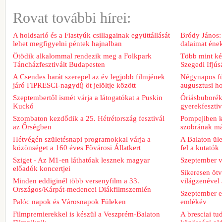
Rovat további hírei:
A holdsarló és a Fiastyúk csillagainak együttállását
Bródy János:
lehet megfigyelni péntek hajnalban
dalaimat ének
Ötödik alkalommal rendezik meg a Folkpark
Több mint két
Táncházfesztivált Budapesten
Szegedi Ifjú
A Csendes barát szerepel az év legjobb filmjének
Négynapos fü
járó FIPRESCI-nagydíj öt jelöltje között
augusztusi h
Szeptembertől ismét várja a látogatókat a Puskin
Óriásbuboréko
Kuckó
gyerekfeszti
Szombaton kezdődik a 25. Hétrétország fesztivál
Pompejiben ki
az Őrségben
szobrának má
Hétvégén születésnapi programokkal várja a
A Balaton üle
közönséget a 160 éves Fővárosi Állatkert
fel a kutatók
Sziget - Az M1-en láthatóak lesznek magyar
Szeptember v
előadók koncertjei
Sikeresen ötv
Minden eddiginél több versenyfilm a 33.
világzenével 
Országos/Kárpát-medencei Diákfilmszemlén
Szeptember e
Palóc napok és Városnapok Füleken
emlékév
Filmpremierekkel is készül a Veszprém-Balaton
A bresciai t