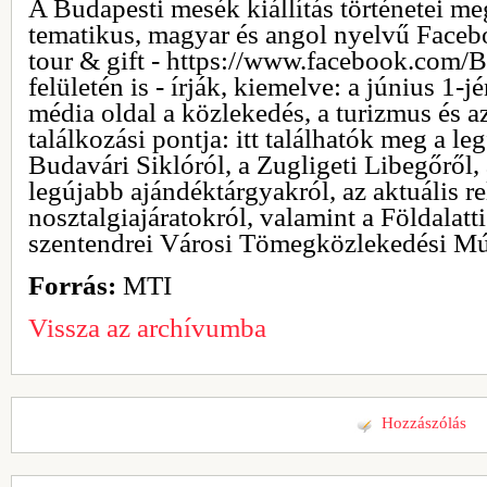
A Budapesti mesék kiállítás történetei m
tematikus, magyar és angol nyelvű Face
tour & gift - https://www.facebook.com/
felületén is - írják, kiemelve: a június 1-j
média oldal a közlekedés, a turizmus és 
találkozási pontja: itt találhatók meg a le
Budavári Siklóról, a Zugligeti Libegőről, 
legújabb ajándéktárgyakról, az aktuális re
nosztalgiajáratokról, valamint a Földalat
szentendrei Városi Tömegközlekedési M
Forrás:
MTI
Vissza az archívumba
Hozzászólás