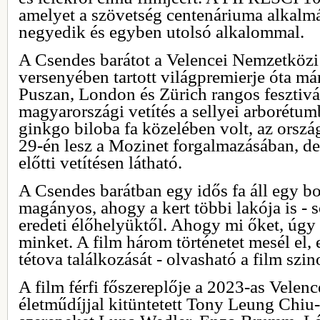
amelyet a szövetség centenáriuma alkal
negyedik és egyben utolsó alkalommal.
A Csendes barátot a Velencei Nemzetközi 
versenyében tartott világpremierje óta má
Puszan, London és Zürich rangos fesztivál
magyarországi vetítés a sellyei arborétum
ginkgo biloba fa közelében volt, az orsz
29-én lesz a Mozinet forgalmazásában, de
előtti vetítésen látható.
A Csendes barátban egy idős fa áll egy b
magányos, ahogy a kert többi lakója is - 
eredeti élőhelyüktől. Ahogy mi őket, úgy
minket. A film három történetet mesél el
tétova találkozását - olvasható a film szi
A film férfi főszereplője a 2023-as Velenc
életműdíjjal kitüntetett Tony Leung Chiu