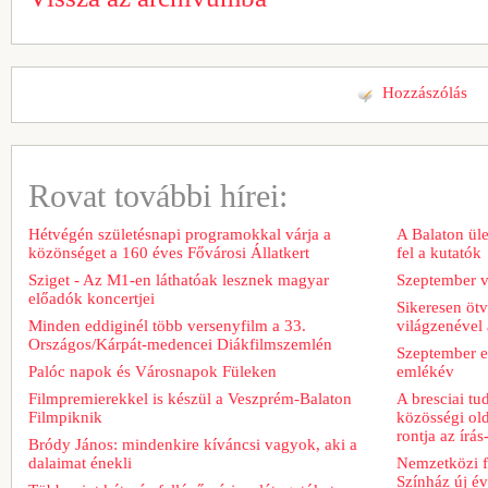
Hozzászólás
Rovat további hírei:
Hétvégén születésnapi programokkal várja a
A Balaton üle
közönséget a 160 éves Fővárosi Állatkert
fel a kutatók
Sziget - Az M1-en láthatóak lesznek magyar
Szeptember v
előadók koncertjei
Sikeresen ötv
Minden eddiginél több versenyfilm a 33.
világzenével 
Országos/Kárpát-medencei Diákfilmszemlén
Szeptember e
Palóc napok és Városnapok Füleken
emlékév
Filmpremierekkel is készül a Veszprém-Balaton
A bresciai t
Filmpiknik
közösségi old
rontja az írá
Bródy János: mindenkire kíváncsi vagyok, aki a
dalaimat énekli
Nemzetközi fe
Színház új é