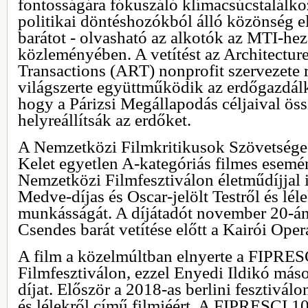
fontosságára fókuszáló klímacsúcstalálk
politikai döntéshozókból álló közönség el
barátot - olvasható az alkotók az MTI-hez
közleményében. A vetítést az Architectu
Transactions (ART) nonprofit szervezete 
világszerte együttműködik az erdőgazdál
hogy a Párizsi Megállapodás céljaival ös
helyreállítsák az erdőket.
A Nemzetközi Filmkritikusok Szövetsége
Kelet egyetlen A-kategóriás filmes esemé
Nemzetközi Filmfesztiválon életműdíjjal 
Medve-díjas és Oscar-jelölt Testről és lé
munkásságát. A díjátadót november 20-án 
Csendes barát vetítése előtt a Kairói Op
A film a közelmúltban elnyerte a FIPRESC
Filmfesztiválon, ezzel Enyedi Ildikó más
díjat. Először a 2018-as berlini fesztiválon
és lélekről című filmjéért. A FIPRESCI 1