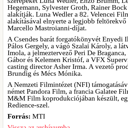
szerepeket Luna Wedler, Enzo Brumm, L
Hegemann, Sylvester Groth, Rainer Bock
alakítják. Luna Wedler a 82. Velencei Fil
alakításával elnyerte a legjobb feltörekvő
Marcello Mastroianni-díjat.
A Csendes barát forgatókönyvét Enyedi Ild
Pálos Gergely, a vágó Szalai Károly, a lá
Imola, a jelmeztervező Peri De Braganca,
Gábor és Kelemen Kristóf, a VFX Supervi
casting director Asher Irma. A vezető pr
Brundig és Mécs Mónika.
A Nemzeti Filmintézet (NFI) támogatásáva
német Pandora Film, a francia Galatee Fil
M&M Film koprodukciójában készült, eg
Redience-szel.
Forrás:
MTI
Vissza az archívumba