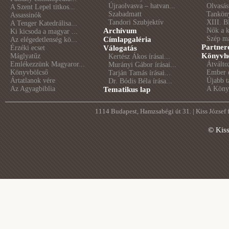
Újraolvasva – hatvan...
Olvasás
A Szent Lepel titkos...
Szabadmatt
Tankön
Assassinók
Tandori Szubjektív
XIII. B
A Tenger Katedrálisa...
Archívum
Nők a 
Ki kicsoda a magyar ...
Szép m
Címlapgaléria
Az elégedetlenség kö...
Partner
Érzéki ecset
Válogatás
Könyvhé
Máglyatűz
Kertész Ákos írásai...
Emlékezzünk Magyaror...
Átválto
Murányi Gábor írásai...
Könyvbölcső
Ember é
Tarján Tamás írásai...
Ártatlanok vére
Újabb t
Dr. Bódis Béla írása...
Az Agyagbiblia
A Könyv
Tematikus lap
1114 Budapest, Hamzsabégi út 31. | Kiss József
© Kis