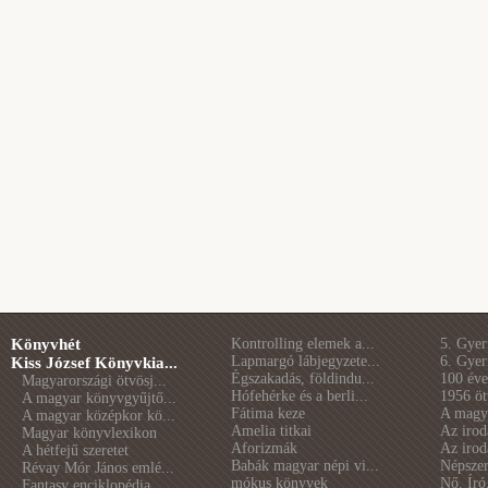
Könyvhét
Kontrolling elemek a...
5. Gye
Lapmargó lábjegyzete...
6. Gye
Kiss József Könyvkia...
Égszakadás, földindu...
100 éve 
Magyarországi ötvösj...
Hófehérke és a berli...
1956 öt
A magyar könyvgyűjtő...
Fátima keze
A magya
A magyar középkor kö...
Amelia titkai
Az irod
Magyar könyvlexikon
Aforizmák
Az irod
A hétfejű szeretet
Babák magyar népi vi...
Népszer
Révay Mór János emlé...
mókus könyvek
Nő. Író
Fantasy enciklopédia...