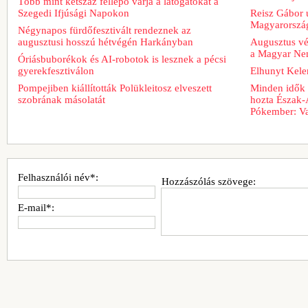
Több mint kétszáz fellépő várja a látogatókat a
Szegedi Ifjúsági Napokon
Reisz Gábor ú
Magyarorszá
Négynapos fürdőfesztivált rendeznek az
augusztusi hosszú hétvégén Harkányban
Augusztus vég
a Magyar Nem
Óriásbuborékok és AI-robotok is lesznek a pécsi
gyerekfesztiválon
Elhunyt Kele
Pompejiben kiállították Polükleitosz elveszett
Minden idők 
szobrának másolatát
hozta Észak-
Pókember: Va
Felhasználói név*:
Hozzászólás szövege:
E-mail*: