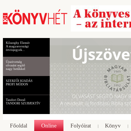
Kőszeghy Elemér
A magyarországi
ötvösjegyek...
Újszövetség
olvasást segítő
nagy betűkkel
SZERZŐI KIADÁS
PROFI MÓDON
Tandori Dezső
TANDORI SZUBJEKTÍV
Főoldal
Online
Folyóirat
Könyv