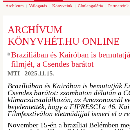
Archívum
Válogatás
Könyveink
Címlapgaléria
Partnereink
ARCHÍVUM
KÖNYVHÉT.HU ONLINE
Brazíliában és Kairóban is bemutatj
filmjét, a Csendes barátot
MTI - 2025.11.15.
Brazíliában és Kairóban is bemutatják Eny
Csendes barátot: szombaton délután a 
klímacsúcstalálkozón, az Amazonasnál vet
bejelentették, hogy a FIPRESCI a 46. Ka
Filmfesztiválon életműdíjjal ismeri el a 
November 15-én a brazíliai Belémben meg