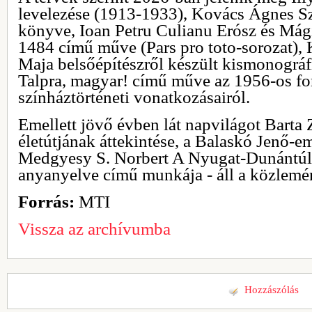
levelezése (1913-1933), Kovács Ágnes S
könyve, Ioan Petru Culianu Erósz és Mág
1484 című műve (Pars pro toto-sorozat),
Maja belsőépítészről készült kismonográ
Talpra, magyar! című műve az 1956-os f
színháztörténeti vonatkozásairól.
Emellett jövő évben lát napvilágot Barta Z
életútjának áttekintése, a Balaskó Jenő-e
Medgyesy S. Norbert A Nyugat-Dunántúl
anyanyelve című munkája - áll a közlem
Forrás:
MTI
Vissza az archívumba
Hozzászólás