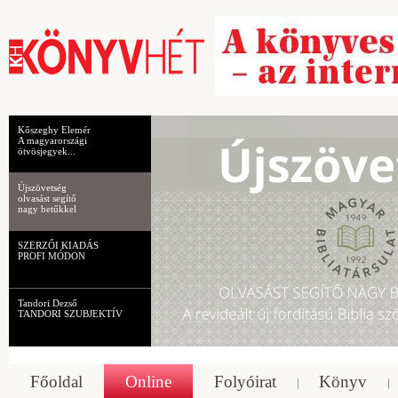
Kőszeghy Elemér
A magyarországi
ötvösjegyek...
Újszövetség
olvasást segítő
nagy betűkkel
SZERZŐI KIADÁS
PROFI MÓDON
Tandori Dezső
TANDORI SZUBJEKTÍV
Főoldal
Online
Folyóirat
Könyv