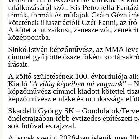
találkozásáról szól. Kis Petronella Fantáz
témák, formák és műfajok Csáth Géza ír
kötetének illusztrációit Czér Fanni, az író
A kötet a muzsikust, zeneszerzőt, zenekriti
középpontba.
Sinkó István képzőművész, az MMA level
címmel gyűjtötte össze főként kortársakr
írásait.
A költő születésének 100. évfordulója 
Kiadó
"A világ képeiben mi vagyunk"
– N
képzőművész címmel kiadott kötettel tiszt
képzőművész emléke és munkássága előtt
Skardelli György SK – Gondolatok/Terve
önéletrajzában több évtizedes építészeti p
sok fotóval és rajzzal.
A tervek szerint 2026-ban jelenik meg Ill