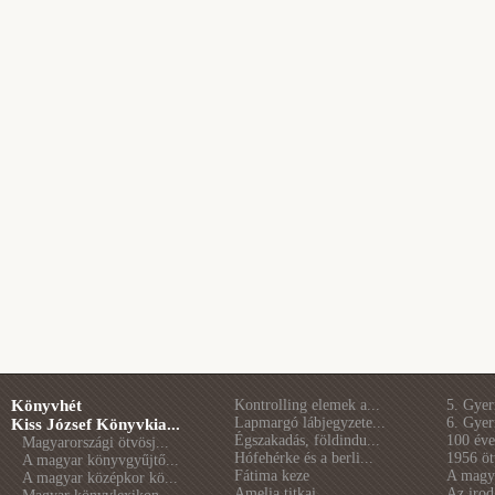
Könyvhét
Kontrolling elemek a...
5. Gye
Lapmargó lábjegyzete...
6. Gye
Kiss József Könyvkia...
Égszakadás, földindu...
100 éve 
Magyarországi ötvösj...
Hófehérke és a berli...
1956 öt
A magyar könyvgyűjtő...
Fátima keze
A magya
A magyar középkor kö...
Amelia titkai
Az irod