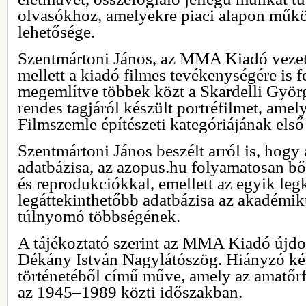
olvasókhoz, amelyekre piaci alapon műk
lehetősége.
Szentmártoni János, az MMA Kiadó vezet
mellett a kiadó filmes tevékenységére is f
megemlítve többek közt a Skardelli Györ
rendes tagjáról készült portréfilmet, amely
Filmszemle építészeti kategóriájának első d
Szentmártoni János beszélt arról is, ho
adatbázisa, az azopus.hu folyamatosan 
és reprodukciókkal, emellett az egyik leg
legáttekinthetőbb adatbázisa az akadémi
túlnyomó többségének.
A tájékoztató szerint az MMA Kiadó újdo
Dékány István Nagylátószög. Hiányzó ké
történetéből című műve, amely az amatőrfil
az 1945–1989 közti időszakban.