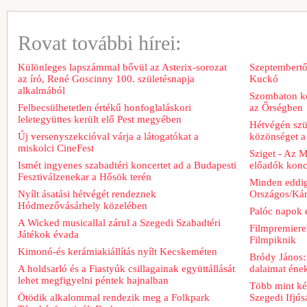
Rovat további hírei:
Különleges lapszámmal bővül az Asterix-sorozat
Szeptembertől
az író, René Goscinny 100. születésnapja
Kuckó
alkalmából
Szombaton ke
Felbecsülhetetlen értékű honfoglaláskori
az Őrségben
leletegyüttes került elő Pest megyében
Hétvégén szü
Új versenyszekcióval várja a látogatókat a
közönséget a 
miskolci CineFest
Sziget - Az 
Ismét ingyenes szabadtéri koncertet ad a Budapesti
előadók konce
Fesztiválzenekar a Hősök terén
Minden eddig
Nyílt ásatási hétvégét rendeznek
Országos/Kár
Hódmezővásárhely közelében
Palóc napok 
A Wicked musicallal zárul a Szegedi Szabadtéri
Filmpremiere
Játékok évada
Filmpiknik
Kimonó-és kerámiakiállítás nyílt Kecskeméten
Bródy János:
A holdsarló és a Fiastyúk csillagainak együttállását
dalaimat ének
lehet megfigyelni péntek hajnalban
Több mint két
Ötödik alkalommal rendezik meg a Folkpark
Szegedi Ifjú