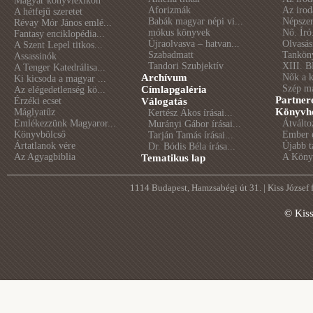
Magyar könyvlexikon
Aforizmák
Az irod
A hétfejű szeretet
Babák magyar népi vi...
Népszer
Révay Mór János emlé...
mókus könyvek
Nő. Író
Fantasy enciklopédia...
Újraolvasva – hatvan...
Olvasás
A Szent Lepel titkos...
Szabadmatt
Tankön
Assassinók
Tandori Szubjektív
XIII. B
A Tenger Katedrálisa...
Archívum
Nők a 
Ki kicsoda a magyar ...
Szép m
Címlapgaléria
Az elégedetlenség kö...
Partner
Érzéki ecset
Válogatás
Könyvhé
Máglyatűz
Kertész Ákos írásai...
Emlékezzünk Magyaror...
Átválto
Murányi Gábor írásai...
Könyvbölcső
Ember é
Tarján Tamás írásai...
Ártatlanok vére
Újabb t
Dr. Bódis Béla írása...
Az Agyagbiblia
A Könyv
Tematikus lap
1114 Budapest, Hamzsabégi út 31. | Kiss József
© Kis