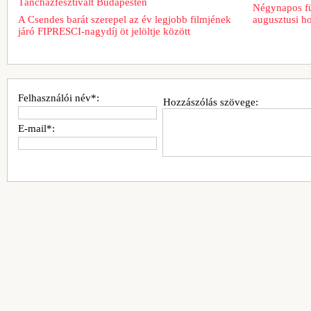
Táncházfesztivált Budapesten
Négynapos fü
A Csendes barát szerepel az év legjobb filmjének
augusztusi h
járó FIPRESCI-nagydíj öt jelöltje között
Felhasználói név*:
Hozzászólás szövege:
E-mail*: