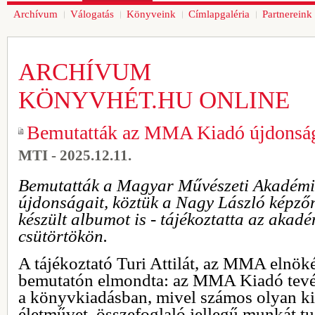
Archívum
Válogatás
Könyveink
Címlapgaléria
Partnereink
ARCHÍVUM
KÖNYVHÉT.HU ONLINE
Bemutatták az MMA Kiadó újdonság
MTI - 2025.12.11.
Bemutatták a Magyar Művészeti Akadém
újdonságait, köztük a Nagy László képző
készült albumot is - tájékoztatta az akad
csütörtökön.
A tájékoztató Turi Attilát, az MMA elnökét
bemutatón elmondta: az MMA Kiadó tevé
a könyvkiadásban, mivel számos olyan k
életművet, összefoglaló jellegű munkát tu