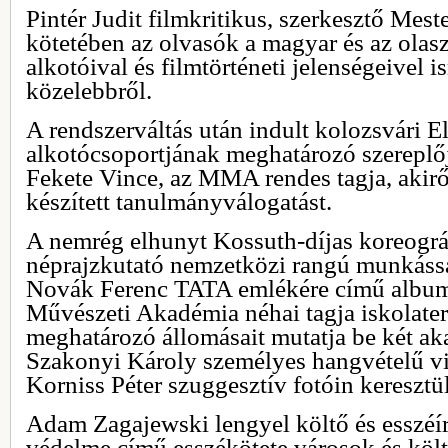
Pintér Judit filmkritikus, szerkesztő Mes
kötetében az olvasók a magyar és az olasz
alkotóival és filmtörténeti jelenségeivel
közelebbről.
A rendszerváltás után indult kolozsvári E
alkotócsoportjának meghatározó szereplőj
Fekete Vince, az MMA rendes tagja, akirő
készített tanulmányválogatást.
A nemrég elhunyt Kossuth-díjas koreográ
néprajzkutató nemzetközi rangú munkásság
Novák Ferenc TATA emlékére című album
Művészeti Akadémia néhai tagja iskolate
meghatározó állomásait mutatja be két ak
Szakonyi Károly személyes hangvételű v
Korniss Péter szuggesztív fotóin keresztül
Adam Zagajewski lengyel költő és esszéír
védelme című esszékötete városok és köl