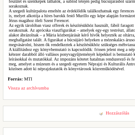
feszület és szentképek láthatók, a sublód tetején pedig búcsújárásból szá
sorakoznak.
A szegedi kultúrpalota emeltén az érdeklődők találkozhatnak egy ferences 
is, melyet alkotója a híres barokk festő Murillo egy képe alapján formáz
Jézus magához öleli Szent Ferencet.
Az egyik tárolóban viasz offerek és készítésükhöz használt, fából faragot
sorakoznak. Az aprócska viaszfigurákat – amelyek egy-egy testrészt, állato
alakot ábrázolnak – a Mária közbenjárását kérő hívők helyezték az oltárra
meghallgatást talált. A figurákat a búcsújáró helyeken a mézeskalács áruso
megvásárolni, hiszen ők rendelkeztek a készítésükhöz szükséges méhviassz
A kiállításhoz egy könyvbemutató is kapcsolódik: frissen jelent meg a nép
kétezer darabból álló vallásos ponyvagyűjteményét képekkel is bemutató k
leírásokkal és mutatókkal. Az impozáns kötetet hatalmas rendszerező és f
meg, amelyet a múzeum és a szegedi egyetem Néprajzi és Kulturális Antr
közösen adott ki néprajzkutatók és könyvtárosok közreműködésével.
Forrás:
MTI
Vissza az archívumba
Hozzászólás