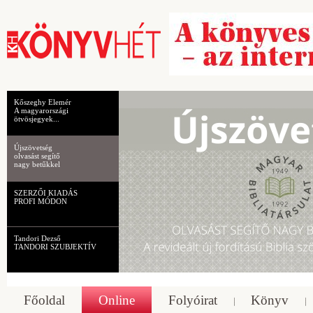
Kőszeghy Elemér
A magyarországi
ötvösjegyek...
Újszövetség
olvasást segítő
nagy betűkkel
SZERZŐI KIADÁS
PROFI MÓDON
Tandori Dezső
TANDORI SZUBJEKTÍV
Főoldal
Online
Folyóirat
Könyv