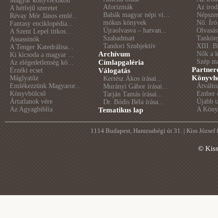
Magyar könyvlexikon
Aforizmák
Az irod
A hétfejű szeretet
Babák magyar népi vi...
Népszer
Révay Mór János emlé...
mókus könyvek
Nő. Író
Fantasy enciklopédia...
Újraolvasva – hatvan...
Olvasás
A Szent Lepel titkos...
Szabadmatt
Tankön
Assassinók
Tandori Szubjektív
XIII. B
A Tenger Katedrálisa...
Archívum
Nők a 
Ki kicsoda a magyar ...
Szép m
Címlapgaléria
Az elégedetlenség kö...
Partner
Érzéki ecset
Válogatás
Könyvhé
Máglyatűz
Kertész Ákos írásai...
Emlékezzünk Magyaror...
Átválto
Murányi Gábor írásai...
Könyvbölcső
Ember é
Tarján Tamás írásai...
Ártatlanok vére
Újabb t
Dr. Bódis Béla írása...
Az Agyagbiblia
A Könyv
Tematikus lap
1114 Budapest, Hamzsabégi út 31. | Kiss József
© Kis