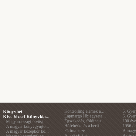
Könyvhét
Kontrolling elemek a...
5. Gye
Lapmargó lábjegyzete...
6. Gye
Kiss József Könyvkia...
Égszakadás, földindu...
100 éve 
Magyarországi ötvösj...
Hófehérke és a berli...
1956 öt
A magyar könyvgyűjtő...
Fátima keze
A magya
A magyar középkor kö...
Amelia titkai
Az irod