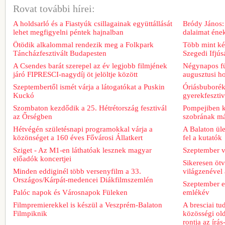
Rovat további hírei:
A holdsarló és a Fiastyúk csillagainak együttállását
Bródy János:
lehet megfigyelni péntek hajnalban
dalaimat ének
Ötödik alkalommal rendezik meg a Folkpark
Több mint két
Táncházfesztivált Budapesten
Szegedi Ifjú
A Csendes barát szerepel az év legjobb filmjének
Négynapos fü
járó FIPRESCI-nagydíj öt jelöltje között
augusztusi h
Szeptembertől ismét várja a látogatókat a Puskin
Óriásbuboréko
Kuckó
gyerekfeszti
Szombaton kezdődik a 25. Hétrétország fesztivál
Pompejiben ki
az Őrségben
szobrának má
Hétvégén születésnapi programokkal várja a
A Balaton üle
közönséget a 160 éves Fővárosi Állatkert
fel a kutatók
Sziget - Az M1-en láthatóak lesznek magyar
Szeptember v
előadók koncertjei
Sikeresen ötv
Minden eddiginél több versenyfilm a 33.
világzenével 
Országos/Kárpát-medencei Diákfilmszemlén
Szeptember e
Palóc napok és Városnapok Füleken
emlékév
Filmpremierekkel is készül a Veszprém-Balaton
A bresciai t
Filmpiknik
közösségi old
rontja az írá