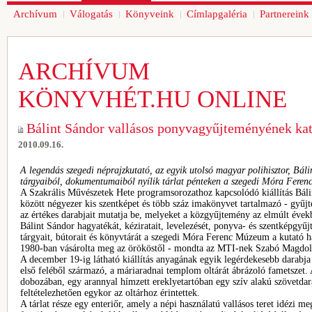
Archívum
Válogatás
Könyveink
Címlapgaléria
Partnereink
ARCHÍVUM
KÖNYVHÉT.HU ONLINE
Bálint Sándor vallásos ponyvagyűjteményének ka
2010.09.16.
A legendás szegedi néprajzkutató, az egyik utolsó magyar polihisztor, Báli
tárgyaiból, dokumentumaiból nyílik tárlat pénteken a szegedi Móra Fere
A Szakrális Művészetek Hete programsorozathoz kapcsolódó kiállítás Báli
között négyezer kis szentképet és több száz imakönyvet tartalmazó - gyű
az értékes darabjait mutatja be, melyeket a közgyűjtemény az elmúlt évekb
Bálint Sándor hagyatékát, kéziratait, levelezését, ponyva- és szentképgyűj
tárgyait, bútorait és könyvtárát a szegedi Móra Ferenc Múzeum a kutató h
1980-ban vásárolta meg az örököstől - mondta az MTI-nek Szabó Magdoln
A december 19-ig látható kiállítás anyagának egyik legérdekesebb darabja
első feléből származó, a máriaradnai templom oltárát ábrázoló fametszet. 
dobozában, egy arannyal hímzett ereklyetartóban egy szív alakú szövetdar
feltételezhetően egykor az oltárhoz érintettek.
A tárlat része egy enteriőr, amely a népi használatú vallásos teret idézi me