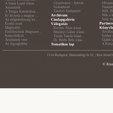
Újraolvasva – hatvan...
Olvasás
A Szent Lepel titkos...
Szabadmatt
Tankön
Assassinók
Tandori Szubjektív
XIII. B
A Tenger Katedrálisa...
Archívum
Nők a 
Ki kicsoda a magyar ...
Szép m
Címlapgaléria
Az elégedetlenség kö...
Partner
Érzéki ecset
Válogatás
Könyvhé
Máglyatűz
Kertész Ákos írásai...
Emlékezzünk Magyaror...
Átválto
Murányi Gábor írásai...
Könyvbölcső
Ember é
Tarján Tamás írásai...
Ártatlanok vére
Újabb t
Dr. Bódis Béla írása...
Az Agyagbiblia
A Könyv
Tematikus lap
1114 Budapest, Hamzsabégi út 31. | Kiss József
© Kis