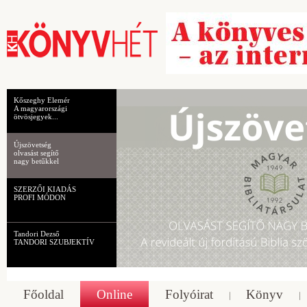
Kőszeghy Elemér
A magyarországi
ötvösjegyek...
Újszövetség
olvasást segítő
nagy betűkkel
SZERZŐI KIADÁS
PROFI MÓDON
Tandori Dezső
TANDORI SZUBJEKTÍV
Főoldal
Online
Folyóirat
Könyv