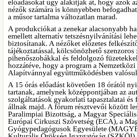
előadásokat úgy alakítják át, hogy azok a
nézők számára is könnyebben befogadha
a műsor tartalma változatlan marad.
A produkciókat a zenekar alacsonyabb han
emellett alternatív tetszésnyilvánítási leh
biztosítanak. A nézőket előzetes felkészí
tájékoztatással, kölcsönözhető szenzoros
pihenőszobákkal és feldolgozó füzetekkel s
hozzátéve, hogy a program a Nemzetközi
Alapítvánnyal együttműködésben valósu
A 15 órás előadást követően 18 órától ny
tartanak, amelynek középpontjában az aut
szolgáltatások gyakorlati tapasztalatai és 
állnak majd. A fórum résztvevői között l
Paralimpiai Bizottság, a Magyar Speciáli
Európai Cirkuszi Szövetség (ECA), a Ma
Gyógypedagógusok Egyesülete (MAGYE) 
Kulturális Örökség Igazgatóság (SZKÖI) k