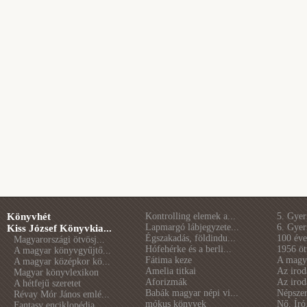
Könyvhét
Kontrolling elemek a...
5. Gye
Lapmargó lábjegyzete...
6. Gye
Kiss József Könyvkia...
Égszakadás, földindu...
100 éve 
Magyarországi ötvösj...
Hófehérke és a berli...
1956 öt
A magyar könyvgyűjtő...
Fátima keze
A magya
A magyar középkor kö...
Amelia titkai
Az irod
Magyar könyvlexikon
Aforizmák
Az irod
A hétfejű szeretet
Babák magyar népi vi...
Népszer
Révay Mór János emlé...
mókus könyvek
Nő. Író
Fantasy enciklopédia...