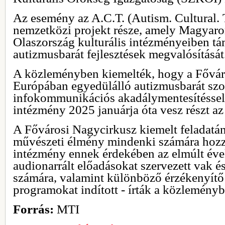
Az esemény az A.C.T. (Autism. Cultural. 
nemzetközi projekt része, amely Magyaror
Olaszország kulturális intézményeiben tá
autizmusbarát fejlesztések megvalósítását
A közleményben kiemelték, hogy a Fővár
Európában egyedülálló autizmusbarát szol
infokommunikációs akadálymentesítéssel v
intézmény 2025 januárja óta vesz részt a
A Fővárosi Nagycirkusz kiemelt feladatán
művészeti élmény mindenki számára hozz
intézmény ennek érdekében az elmúlt év
audionarrált előadásokat szervezett vak 
számára, valamint különböző érzékenyítő
programokat indított - írták a közleményb
Forrás:
MTI