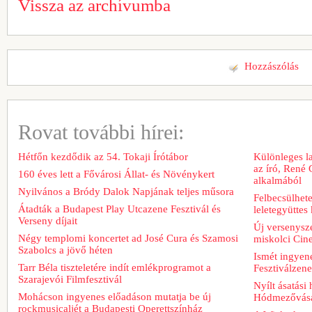
Vissza az archívumba
Hozzászólás
Rovat további hírei:
Hétfőn kezdődik az 54. Tokaji Írótábor
Különleges l
az író, René 
160 éves lett a Fővárosi Állat- és Növénykert
alkalmából
Nyilvános a Bródy Dalok Napjának teljes műsora
Felbecsülhete
Átadták a Budapest Play Utcazene Fesztivál és
leletegyüttes
Verseny díjait
Új versenysze
Négy templomi koncertet ad José Cura és Szamosi
miskolci Cin
Szabolcs a jövő héten
Ismét ingyene
Tarr Béla tiszteletére indít emlékprogramot a
Fesztiválzen
Szarajevói Filmfesztivál
Nyílt ásatási
Mohácson ingyenes előadáson mutatja be új
Hódmezővásá
rockmusicaljét a Budapesti Operettszínház