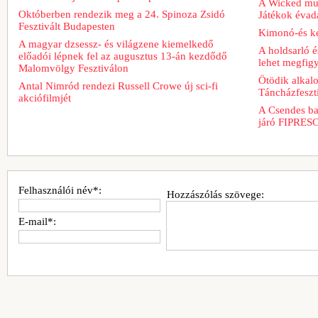
A Wicked musi
Októberben rendezik meg a 24. Spinoza Zsidó
Játékok évad
Fesztivált Budapesten
Kimonó-és ke
A magyar dzsessz- és világzene kiemelkedő
A holdsarló é
előadói lépnek fel az augusztus 13-án kezdődő
lehet megfig
Malomvölgy Fesztiválon
Ötödik alkal
Antal Nimród rendezi Russell Crowe új sci-fi
Táncházfeszt
akciófilmjét
A Csendes bar
járó FIPRESCI
Felhasználói név*:
Hozzászólás szövege:
E-mail*: