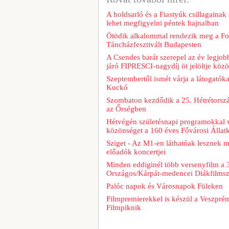
A holdsarló és a Fiastyúk csillagainak 
lehet megfigyelni péntek hajnalban
Ötödik alkalommal rendezik meg a Fo
Táncházfesztivált Budapesten
A Csendes barát szerepel az év legjob
járó FIPRESCI-nagydíj öt jelöltje közö
Szeptembertől ismét várja a látogatóka
Kuckó
Szombaton kezdődik a 25. Hétrétorszá
az Őrségben
Hétvégén születésnapi programokkal v
közönséget a 160 éves Fővárosi Állatk
Sziget - Az M1-en láthatóak lesznek 
előadók koncertjei
Minden eddiginél több versenyfilm a 
Országos/Kárpát-medencei Diákfilms
Palóc napok és Városnapok Füleken
Filmpremierekkel is készül a Veszpré
Filmpiknik