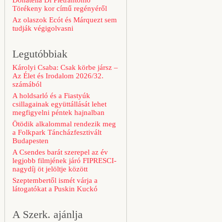
Donatella Di Pietrantonio
Törékeny kor című regényéről
Az olaszok Ecót és Márquezt sem
tudják végigolvasni
Legutóbbiak
Károlyi Csaba: Csak körbe jársz –
Az Élet és Irodalom 2026/32.
számából
A holdsarló és a Fiastyúk
csillagainak együttállását lehet
megfigyelni péntek hajnalban
Ötödik alkalommal rendezik meg
a Folkpark Táncházfesztivált
Budapesten
A Csendes barát szerepel az év
legjobb filmjének járó FIPRESCI-
nagydíj öt jelöltje között
Szeptembertől ismét várja a
látogatókat a Puskin Kuckó
A Szerk. ajánlja