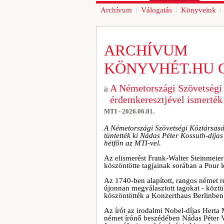
Archívum
Válogatás
Könyveink
ARCHÍVUM
KÖNYVHÉT.HU 
A Németországi Szövetségi
érdemkeresztjével ismerték 
MTI - 2026.06.01.
A Németországi Szövetségi Köztársaság
tüntették ki Nádas Péter Kossuth-díjas
hétfőn az MTI-vel.
Az elismerést Frank-Walter Steinmeier 
köszöntötte tagjainak sorában a Pour 
Az 1740-ben alapított, rangos német ren
újonnan megválasztott tagokat - köztü
köszöntötték a Konzerthaus Berlinben
Az írót az irodalmi Nobel-díjas Herta 
német írónő beszédében Nádas Péter Vi