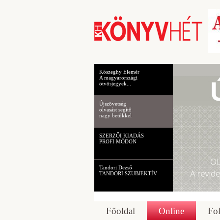
Kőszeghy Elemér
A magyarországi
ötvösjegyek...
Újszövetség
olvasást segítő
nagy betűkkel
SZERZŐI KIADÁS
PROFI MÓDON
Tandori Dezső
TANDORI SZUBJEKTÍV
Főoldal
Online
Fol