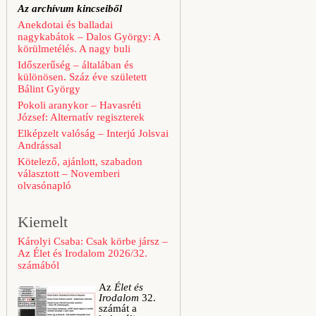
Az archívum kincseiből
Anekdotai és balladai
nagykabátok – Dalos György: A
körülmetélés. A nagy buli
Időszerűség – általában és
különösen. Száz éve született
Bálint György
Pokoli aranykor – Havasréti
József: Alternatív regiszterek
Elképzelt valóság – Interjú Jolsvai
Andrással
Kötelező, ajánlott, szabadon
választott – Novemberi
olvasónapló
Kiemelt
Károlyi Csaba: Csak körbe jársz –
Az Élet és Irodalom 2026/32.
számából
Az
Élet és
Irodalom
32.
számát a