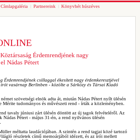
Címlapgaléria
Partnereink
Könyvhét húszéves
ONLINE
 Köztársaság Érdemrendjének nagy
el Nádas Pétert
 Érdemrendjének csillaggal ékesített nagy érdemkeresztjével
 írót vasárnap Berlinben - közölte a Sárközy és Társai Kiadó
német szövetségi elnök adta át, miután Nádas Pétert nyílt ülésén
le Mérite tudományos és művészeti rend - írták a közleményben.
d tavaly júniusi zárt ülésén döntött az új tagok felvételéről. Az
k Nádas Pétert - május 31-én, a rend nyilvános ülésén
.
Müller méltatta laudációjában. A szintén a rend tagjai közé tartozó
lágló részletek című memoárjából idézett, és az írói mellett