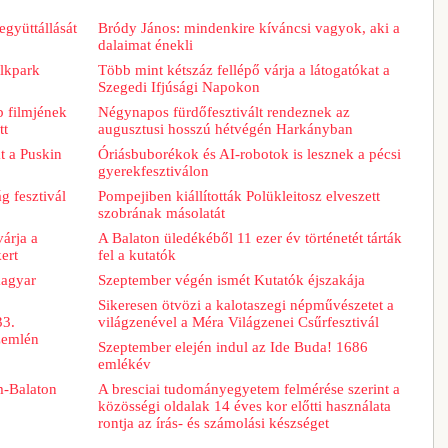
együttállását
Bródy János: mindenkire kíváncsi vagyok, aki a
dalaimat énekli
lkpark
Több mint kétszáz fellépő várja a látogatókat a
Szegedi Ifjúsági Napokon
b filmjének
Négynapos fürdőfesztivált rendeznek az
tt
augusztusi hosszú hétvégén Harkányban
t a Puskin
Óriásbuborékok és AI-robotok is lesznek a pécsi
gyerekfesztiválon
g fesztivál
Pompejiben kiállították Polükleitosz elveszett
szobrának másolatát
árja a
A Balaton üledékéből 11 ezer év történetét tárták
ert
fel a kutatók
magyar
Szeptember végén ismét Kutatók éjszakája
Sikeresen ötvözi a kalotaszegi népművészetet a
33.
világzenével a Méra Világzenei Csűrfesztivál
zemlén
Szeptember elején indul az Ide Buda! 1686
emlékév
m-Balaton
A bresciai tudományegyetem felmérése szerint a
közösségi oldalak 14 éves kor előtti használata
rontja az írás- és számolási készséget