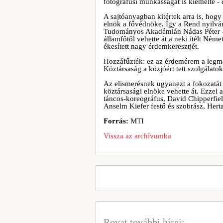
fotográfusi munkásságát is kiemelte - d
A sajtóanyagban kitértek arra is, ho
elnök a fővédnöke. Így a Rend nyilvá
Tudományos Akadémián Nádas Péter - i
államfőtől vehette át a neki ítélt Né
ékesített nagy érdemkeresztjét.
Hozzáfűzték: ez az érdemérem a legma
Köztársaság a közjóért tett szolgálat
Az elismerésnek ugyanezt a fokozatá
köztársasági elnöke vehette át. Ezzel 
táncos-koreográfus, David Chipperfiel
Anselm Kiefer festő és szobrász, Hert
Forrás:
MTI
Vissza az archívumba
Rovat további hírei: