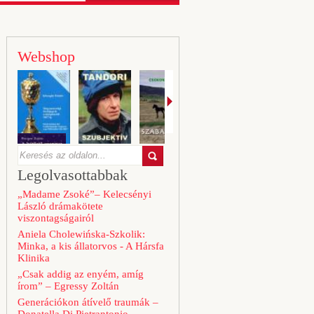
Webshop
Legolvasottabbak
„Madame Zsoké”– Kelecsényi
László drámakötete
viszontagságairól
Aniela Cholewińska-Szkolik:
Minka, a kis állatorvos - A Hársfa
Klinika
„Csak addig az enyém, amíg
írom” – Egressy Zoltán
Generációkon átívelő traumák –