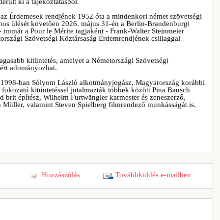
erült ki a tájékoztatásból.
gy az Érdemesek rendjének 1952 óta a mindenkori német szövetségi
nos ülését követően 2026. május 31-én a Berlin-Brandenburgi
mmár a Pour le Mérite tagjaként - Frank-Walter Steinmeier
metországi Szövetségi Köztársaság Érdemrendjének csillaggal
gasabb kitüntetés, amelyet a Németországi Szövetségi
okért adományozhat.
t 1998-ban Sólyom László alkotmányjogász, Magyarország korábbi
a fokozatú kitüntetéssel jutalmazták többek között Pina Bausch
d brit építész, Wilhelm Furtwängler karmester és zeneszerző,
a Müller, valamint Steven Spielberg filmrendező munkásságát is.
Hozzászólás
Továbbküldés e-mailben