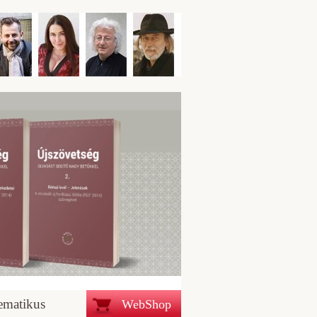
ematikus
WebShop