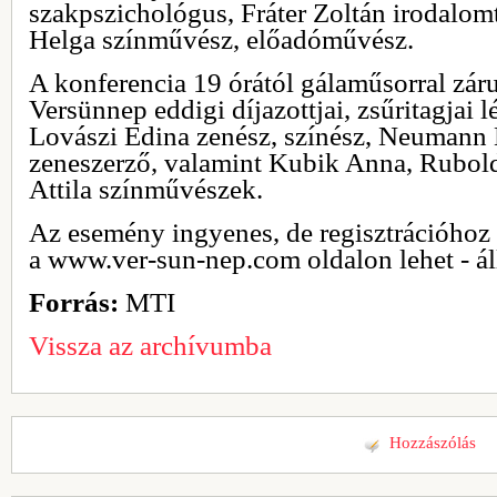
szakpszichológus, Fráter Zoltán irodalomt
Helga színművész, előadóművész.
A konferencia 19 órától gálaműsorral zár
Versünnep eddigi díjazottjai, zsűritagjai 
Lovászi Edina zenész, színész, Neumann
zeneszerző, valamint Kubik Anna, Rubol
Attila színművészek.
Az esemény ingyenes, de regisztrációhoz k
a www.ver-sun-nep.com oldalon lehet - á
Forrás:
MTI
Vissza az archívumba
Hozzászólás