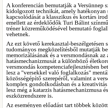
A konferencián bemutatják a Versünnep s
kidolgozott technikát, amely hatékonyan s
kapcsolódását a klasszikus és kortárs iro
emellett az érdeklődők Turi Bálint színm
tréner közreműködésével bemutató foglalk
vehetnek.
Az ezt követő kerekasztal-beszélgetésen 
tudományos megközelítésből mutatják be 
memorizálásának és a versmondásnak az 
hatásmechanizmusát a különböző életkor
versmondás kompetenciafejlesztésben betö
lesz a "versekkel való foglalkozás" mentál
közösségépítő szerepéről, valamint a vers
komplex gondolkodásban és a kreativitás
lesz még a katarzis hatásmechanizmusa é
eszközrendszere is.
Az eseményen előadást tart többek közöt