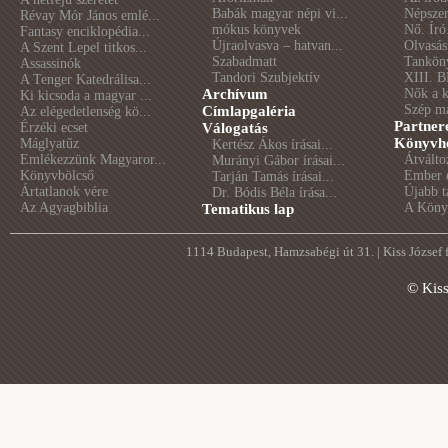
Babák magyar népi vi...
Népszer
Révay Mór János emlé...
mókus könyvek
Nő. Író
Fantasy enciklopédia...
Újraolvasva – hatvan...
Olvasás
A Szent Lepel titkos...
Szabadmatt
Tankön
Assassinók
Tandori Szubjektív
XIII. B
A Tenger Katedrálisa...
Archívum
Nők a 
Ki kicsoda a magyar ...
Szép m
Címlapgaléria
Az elégedetlenség kö...
Partner
Érzéki ecset
Válogatás
Könyvhé
Máglyatűz
Kertész Ákos írásai...
Emlékezzünk Magyaror...
Átválto
Murányi Gábor írásai...
Könyvbölcső
Ember é
Tarján Tamás írásai...
Ártatlanok vére
Újabb t
Dr. Bódis Béla írása...
Az Agyagbiblia
A Könyv
Tematikus lap
1114 Budapest, Hamzsabégi út 31. | Kiss József
© Kis