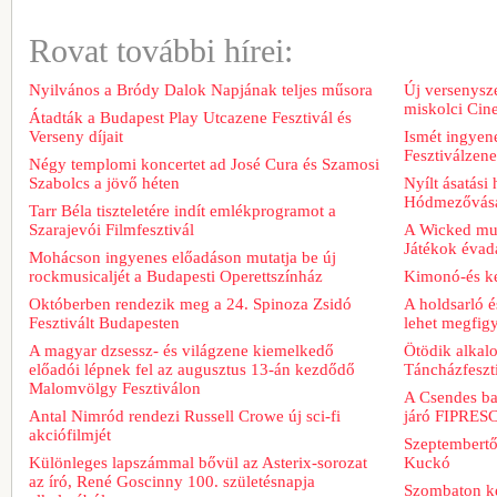
Rovat további hírei:
Nyilvános a Bródy Dalok Napjának teljes műsora
Új versenysze
miskolci Cin
Átadták a Budapest Play Utcazene Fesztivál és
Verseny díjait
Ismét ingyene
Fesztiválzen
Négy templomi koncertet ad José Cura és Szamosi
Szabolcs a jövő héten
Nyílt ásatási
Hódmezővásá
Tarr Béla tiszteletére indít emlékprogramot a
Szarajevói Filmfesztivál
A Wicked musi
Játékok évad
Mohácson ingyenes előadáson mutatja be új
rockmusicaljét a Budapesti Operettszínház
Kimonó-és ke
Októberben rendezik meg a 24. Spinoza Zsidó
A holdsarló é
Fesztivált Budapesten
lehet megfig
A magyar dzsessz- és világzene kiemelkedő
Ötödik alkal
előadói lépnek fel az augusztus 13-án kezdődő
Táncházfeszt
Malomvölgy Fesztiválon
A Csendes bar
Antal Nimród rendezi Russell Crowe új sci-fi
járó FIPRESCI
akciófilmjét
Szeptembertől
Különleges lapszámmal bővül az Asterix-sorozat
Kuckó
az író, René Goscinny 100. születésnapja
Szombaton ke