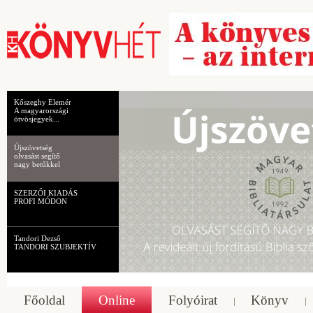
Kőszeghy Elemér
A magyarországi
ötvösjegyek...
Újszövetség
olvasást segítő
nagy betűkkel
SZERZŐI KIADÁS
PROFI MÓDON
Tandori Dezső
TANDORI SZUBJEKTÍV
Főoldal
Online
Folyóirat
Könyv