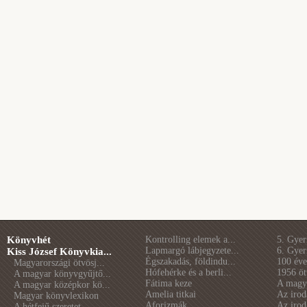
Könyvhét
Kontrolling elemek a...
5. Gye
Lapmargó lábjegyzete...
6. Gye
Kiss József Könyvkia...
Égszakadás, földindu...
100 éve 
Magyarországi ötvösj...
Hófehérke és a berli...
1956 öt
A magyar könyvgyűjtő...
Fátima keze
A magya
A magyar középkor kö...
Amelia titkai
Az irod
Magyar könyvlexikon
Aforizmák
Az irod
A hétfejű szeretet