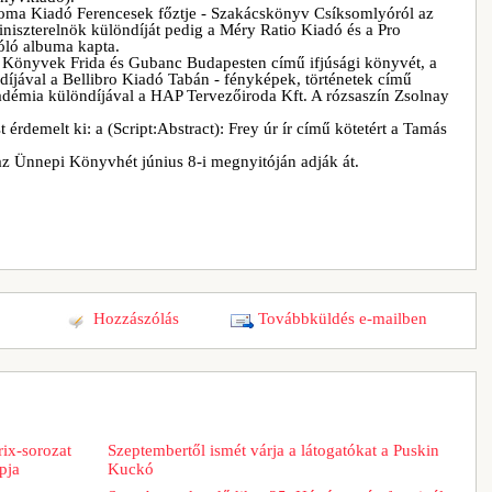
rtoma Kiadó Ferencesek főztje - Szakácskönyv Csíksomlyóról az
niszterelnök különdíját pedig a Méry Ratio Kiadó és a Pro
zóló albuma kapta.
 Könyvek Frida és Gubanc Budapesten című ifjúsági könyvét, a
ával a Bellibro Kiadó Tabán - fényképek, történetek című
démia különdíjával a HAP Tervezőiroda Kft. A rózsaszín Zsolnay
demelt ki: a (Script:Abstract): Frey úr ír című kötetért a Tamás
z Ünnepi Könyvhét június 8-i megnyitóján adják át.
Hozzászólás
Továbbküldés e-mailben
ix-sorozat
Szeptembertől ismét várja a látogatókat a Puskin
pja
Kuckó