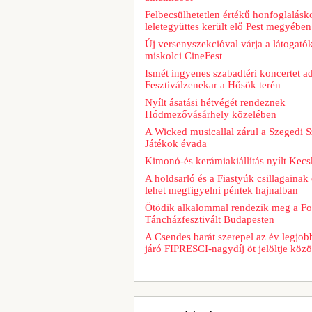
Felbecsülhetetlen értékű honfoglalásk
leletegyüttes került elő Pest megyében
Új versenyszekcióval várja a látogatók
miskolci CineFest
Ismét ingyenes szabadtéri koncertet a
Fesztiválzenekar a Hősök terén
Nyílt ásatási hétvégét rendeznek
Hódmezővásárhely közelében
A Wicked musicallal zárul a Szegedi S
Játékok évada
Kimonó-és kerámiakiállítás nyílt Kec
A holdsarló és a Fiastyúk csillagainak 
lehet megfigyelni péntek hajnalban
Ötödik alkalommal rendezik meg a Fo
Táncházfesztivált Budapesten
A Csendes barát szerepel az év legjob
járó FIPRESCI-nagydíj öt jelöltje közö