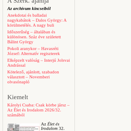
A Szerk. ajánlja
Az archívum kincseiből
Anekdotai és balladai
nagykabátok – Dalos György: A
körülmetélés. A nagy buli
Időszerűség – általában és
különösen. Száz éve született
Bálint György
Pokoli aranykor – Havasréti
József: Alternatív regiszterek
Elképzelt valóság – Interjú Jolsvai
Andrással
Kötelező, ajánlott, szabadon
választott – Novemberi
olvasónapló
Kiemelt
Károlyi Csaba: Csak körbe jársz –
Az Élet és Irodalom 2026/32.
számából
Az
Élet és
Irodalom
32.