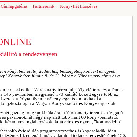
Címlapgaléria
Partnereink
Könyvhét húszéves
ONLINE
kiállító a rendezvényen
talan könyvbemutató, dedikálás, beszélgetés, koncert és egyéb
pi Könyvhéten június 8. és 11. között a Vörösmarty téren és a
terjeszkedik a Vörösmarty téren túl a Vigadó térre és a Duna-
 a 146 pavilonban megjelenő 170 kiállító között egyre több az
zeresen folytat ilyen tevékenységet is - mondta el a
jtótájékoztatóján a Magyar Könyvkiadók és Könyvterjesztők
nyvhét gazdag programkínálatára: a Vörösmarty téren és a Vigadó
nyves pavilonoknál négy nap alatt több mint 60 könyvbemutató,
ek, kézműves foglalkozások, koncertek és egyéb, "könnyedebb"
.
vhét több évfordulós programsorozathoz is kapcsolódik: idén
ületésének bicentenáriumát, valamint Budapest egyesítésének 150.