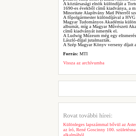
A köztársasági elnök különdíját a To
1690-es évekből című kiadványa, a mi
Minoritate Alapítvány Matl Péterről s
A főpolgármester különdíjával a HVG
Magyar Tudományos Akadémia különdíj
albumát, míg a Magyar Művészeti Aka
című kiadványát ismerték el.
A Ludwig Múzeum még egy elismerést ér
László-díjjal jutalmazták.
A Szép Magyar Könyv verseny díjait a
Forrás:
MTI
Vissza az archívumba
Rovat további hírei:
Különleges lapszámmal bővül az Aster
az író, René Goscinny 100. születésna
alkalmából