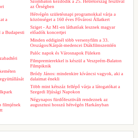
Szombaton kezdődik a 25. Hétrétország fesztivál
ori
az Őrségben
Hétvégén születésnapi programokkal várja a
at a
közönséget a 160 éves Fővárosi Állatkert
Sziget - Az M1-en láthatóak lesznek magyar
d a Budapesti
előadók koncertjei
Minden eddiginél több versenyfilm a 33.
Országos/Kárpát-medencei Diákfilmszemlén
Palóc napok és Városnapok Füleken
zabadtéri
Filmpremierekkel is készül a Veszprém-Balaton
Filmpiknik
skeméten
Bródy János: mindenkire kíváncsi vagyok, aki a
együttállását
dalaimat énekli
Több mint kétszáz fellépő várja a látogatókat a
lkpark
Szegedi Ifjúsági Napokon
Négynapos fürdőfesztivált rendeznek az
b filmjének
augusztusi hosszú hétvégén Harkányban
tt