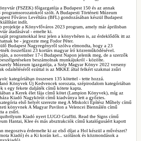
Könyvtár (FSZEK) főigazgatója a Budapest 150 és az annak
 programsorozatokról szólt. A Budapesti Történeti Múzeum
 Budapest Főváros Levéltára (BFL) gondozásában készül Budapest
állítást indít.
b projektje a Könyvfőváros 2023 program, amely már áprilisban
ár átadásával - emelte ki.
aját programokkal lesz jelen a könyvhéten is, az érdeklődők itt az
atnak be - jegyezte meg Fodor Péter.
szülő Budapest Nagyregényről szólva elmondta, hogy a 23
eretnék összefűzni 23 kortárs magyar író közreműködésével.
apján, a november 17-i Budapest Napon jelenik meg, de a szerzők
beszélgetéseken beszámolnak munkájukról - közölte.
asarely Múzeum igazgatója, a Szép Magyar Könyv 2022 verseny
ak odaítéléséről ezúttal is az MKKE által felkért szakmai zsűri
yolc kategóriában összesen 135 kötettel - tette hozzá.
 Manó Könyvek Új Kedvencek sorozata, szépirodalom kategóriában
k s egy fekete daljáték című kötete kapta.
iában a Kerek élet fája című kötet (Lampion Könyvek), míg az
sháza Kiadó Nagykörút című kiadványa lett a győztes.
tegória első helyét szerezte meg A Miskolci Építész Műhely című
zeti könyvnek A Magyar Pavilon a Velencei Biennálén című
a a zsűri.
quibrilyum Kiadó nyert LUGO Graffiti. Read the Signs című
m Hantai, Klee és más absztrakciók című katalógusáért kapott
an megosztva érdemelte ki az első díjat a Hol készül a művészet?
mota Kiadó) és a Ki korán kel... szólások és közmondások a
önyvkiadó).