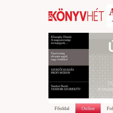
Kőszeghy Elemér
A magyarországi
ötvösjegyek...
Újszövetség
olvasást segítő
nagy betűkkel
SZERZŐI KIADÁS
PROFI MÓDON
Tandori Dezső
TANDORI SZUBJEKTÍV
Főoldal
Online
Fol