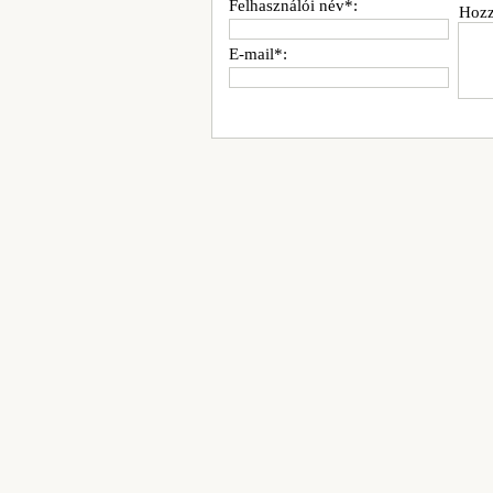
Felhasználói név*:
Hozz
E-mail*: