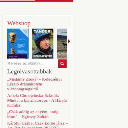
Webshop
Legolvasottabbak
„Madame Zsoké”– Kelecsényi
László drámakötete
viszontagságairól
Aniela Cholewińska-Szkolik:
Minka, a kis állatorvos - A Hársfa
Klinika
„Csak addig az enyém, amíg
írom” – Egressy Zoltán
Károlyi Csaba: Csak körbe jársz –