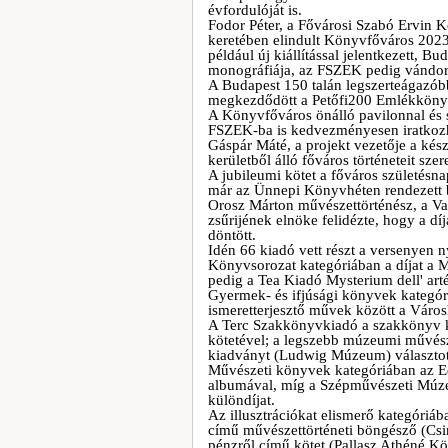
évfordulóját is.
Fodor Péter, a Fővárosi Szabó Ervin 
keretében elindult Könyvfőváros 2023
például új kiállítással jelentkezett,
monográfiája, az FSZEK pedig vándorki
A Budapest 150 talán legszerteágazób
megkezdődött a Petőfi200 Emlékkönyvt
A Könyvfőváros önálló pavilonnal és s
FSZEK-ba is kedvezményesen iratkozh
Gáspár Máté, a projekt vezetője a ké
kerületből álló főváros történeteit sz
A jubileumi kötet a főváros születésn
már az Ünnepi Könyvhéten rendezett 
Orosz Márton művészettörténész, a V
zsűrijének elnöke felidézte, hogy a díj
döntött.
Idén 66 kiadó vett részt a versenyen n
Könyvsorozat kategóriában a díjat a
pedig a Tea Kiadó Mysterium dell' arté
Gyermek- és ifjúsági könyvek kategór
ismeretterjesztő művek között a Váro
A Terc Szakkönyvkiadó a szakkönyv ka
kötetével; a legszebb múzeumi művés
kiadványt (Ludwig Múzeum) választott
Művészeti könyvek kategóriában az E
albumával, míg a Szépművészeti Múzeu
különdíjat.
Az illusztrációkat elismerő kategóriáb
című művészettörténeti böngésző (Csi
pénzről című kötet (Pallasz Athéné K