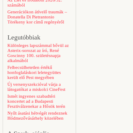
Az Élet és Irodalom 2026/32.
számából
Generációkon átívelő traumák –
Donatella Di Pietrantonio
Törékeny kor című regényéről
Legutóbbiak
Különleges lapszámmal bővül az
Asterix-sorozat az író, René
Goscinny 100. születésnapja
alkalmából
Felbecsülhetetlen értékű
honfoglaláskori leletegyüttes
került elő Pest megyében
Új versenyszekcióval várja a
látogatókat a miskolci CineFest
Ismét ingyenes szabadtéri
koncertet ad a Budapesti
Fesztiválzenekar a Hősök terén
Nyílt ásatási hétvégét rendeznek
Hódmezővásárhely közelében