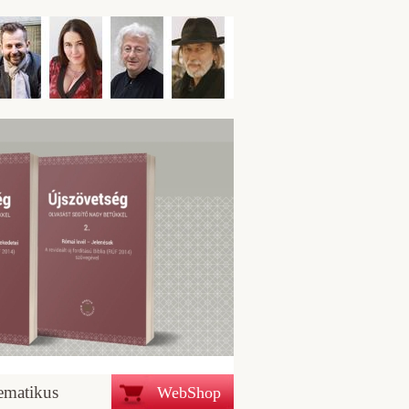
ematikus
WebShop