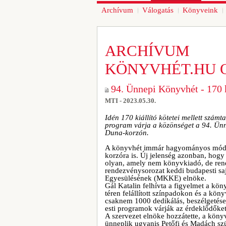
Archívum
Válogatás
Könyveink
ARCHÍVUM
KÖNYVHÉT.HU 
94. Ünnepi Könyvhét - 170 
MTI - 2023.05.30.
Idén 170 kiállító kötetei mellett szám
program várja a közönséget a 94. Ünne
Duna-korzón.
A könyvhét immár hagyományos módon 
korzóra is. Új jelenség azonban, hogy
olyan, amely nem könyvkiadó, de rends
rendezvénysorozat keddi budapesti sa
Egyesülésének (MKKE) elnöke.
Gál Katalin felhívta a figyelmet a kö
téren felállított színpadokon és a kö
csaknem 1000 dedikálás, beszélgetés
esti programok várják az érdeklődőket
A szervezet elnöke hozzátette, a köny
ünneplik ugyanis Petőfi és Madách sz