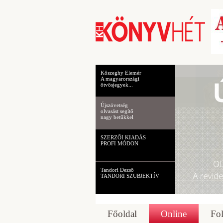
Kőszeghy Elemér
A magyarországi
ötvösjegyek...
Újszövetség
olvasást segítő
nagy betűkkel
SZERZŐI KIADÁS
PROFI MÓDON
Tandori Dezső
TANDORI SZUBJEKTÍV
Főoldal
Online
Fol