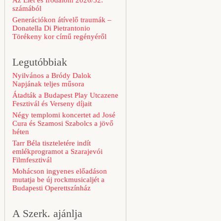
Az Élet és Irodalom 2026/32.
számából
Generációkon átívelő traumák –
Donatella Di Pietrantonio
Törékeny kor című regényéről
Legutóbbiak
Nyilvános a Bródy Dalok
Napjának teljes műsora
Átadták a Budapest Play Utcazene
Fesztivál és Verseny díjait
Négy templomi koncertet ad José
Cura és Szamosi Szabolcs a jövő
héten
Tarr Béla tiszteletére indít
emlékprogramot a Szarajevói
Filmfesztivál
Mohácson ingyenes előadáson
mutatja be új rockmusicaljét a
Budapesti Operettszínház
A Szerk. ajánlja