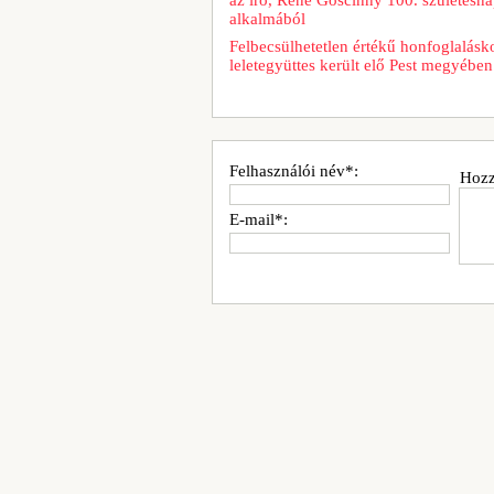
alkalmából
Felbecsülhetetlen értékű honfoglalásk
leletegyüttes került elő Pest megyében
Felhasználói név*:
Hozz
E-mail*: