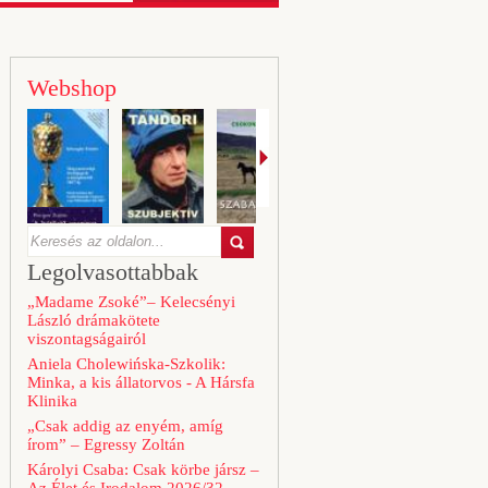
Webshop
Legolvasottabbak
„Madame Zsoké”– Kelecsényi
László drámakötete
viszontagságairól
Aniela Cholewińska-Szkolik:
Minka, a kis állatorvos - A Hársfa
Klinika
„Csak addig az enyém, amíg
írom” – Egressy Zoltán
Károlyi Csaba: Csak körbe jársz –