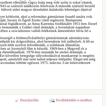
ellemi ellenállás vágya íratja meg vele azóta is sokat vitatott,
43-as szárszói találkozón felolvasta A második szárszói beszéd
háború utáni magyar társadalmi átalakulás lehetséges útjaival
e költözött, ahol a református gimnázium óraadó tanára volt.
ját, Iszony és Égető Eszter című regényeit. Budapestre
ással foglalkozott, az Anna Karenina fordításáért 1951-ben József
en bemutatták a Galilei című drámáját, a forradalom napjaiban
ben a szocializmus valódi értékeinek átmentésére hívta fel a
k összegét a hódmezővásárhelyi gimnáziumnak adományozta.
elépült kis dolgozóháza, ahol berendezte írói műhelyét. A 60-as
nyeit több nyelvre lefordították, a színházak állandóan
5-ben az Iszonyból film is készült. 1969-ben a Magvető és a
 életműkiadását. 1970-ben mutatták be utolsó drámáját, a
 Ezt követően betegsége súlyosbodásával munkaereje is megtört.
ott, amelyből már nem tudott teljesen felépülni. Eleget tett még
zavonultan töltötte egészen 1975. március 3-án bekövetkezett
Hozzászólás
Továbbküldés e-mailben