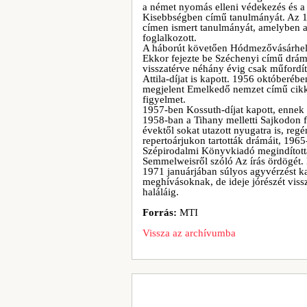
a német nyomás elleni védekezés és a sz
Kisebbségben című tanulmányát. Az 19
címen ismert tanulmányát, amelyben a 
foglalkozott.
A háborút követően Hódmezővásárhelyr
Ekkor fejezte be Széchenyi című drámá
visszatérve néhány évig csak műfordít
Attila-díjat is kapott. 1956 októberéb
megjelent Emelkedő nemzet című cikké
figyelmet.
1957-ben Kossuth-díjat kapott, enne
1958-ban a Tihany melletti Sajkodon f
évektől sokat utazott nyugatra is, regé
repertoárjukon tartották drámáit, 196
Szépirodalmi Könyvkiadó megindította
Semmelweisről szóló Az írás ördögét.
1971 januárjában súlyos agyvérzést kap
meghívásoknak, de ideje jórészét viss
haláláig.
Forrás:
MTI
Vissza az archívumba