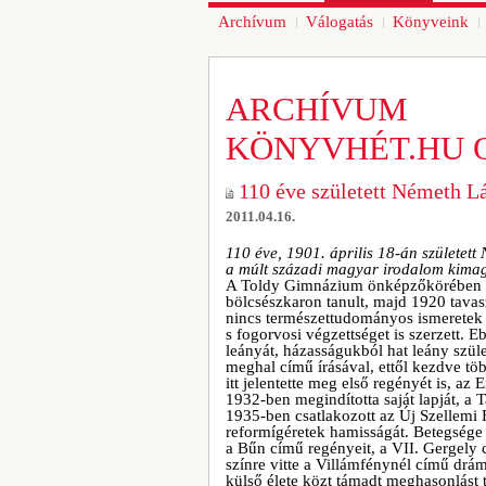
Archívum
Válogatás
Könyveink
ARCHÍVUM
KÖNYVHÉT.HU 
110 éve született Németh L
2011.04.16.
110 éve, 1901. április 18-án született
a múlt századi magyar irodalom kimag
A Toldy Gimnázium önképzőkörében muta
bölcsészkaron tanult, majd 1920 tavas
nincs természettudományos ismeretek 
s fogorvosi végzettséget is szerzett.
leányát, házasságukból hat leány szül
meghal című írásával, ettől kezdve több
itt jelentette meg első regényét is, az 
1932-ben megindította saját lapját, a 
1935-ben csatlakozott az Új Szellemi
reformígéretek hamisságát. Betegsége 
a Bűn című regényeit, a VII. Gergely
színre vitte a Villámfénynél című drám
külső élete közt támadt meghasonlást 