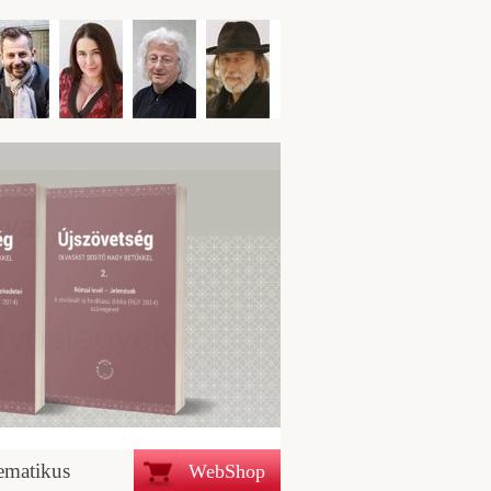
ematikus
WebShop