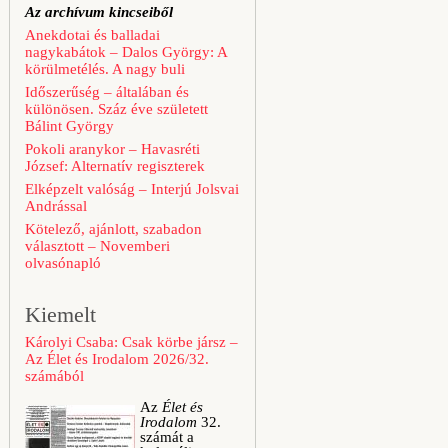
Az archívum kincseiből
Anekdotai és balladai
nagykabátok – Dalos György: A
körülmetélés. A nagy buli
Időszerűség – általában és
különösen. Száz éve született
Bálint György
Pokoli aranykor – Havasréti
József: Alternatív regiszterek
Elképzelt valóság – Interjú Jolsvai
Andrással
Kötelező, ajánlott, szabadon
választott – Novemberi
olvasónapló
Kiemelt
Károlyi Csaba: Csak körbe jársz –
Az Élet és Irodalom 2026/32.
számából
Az
Élet és
Irodalom
32.
számát a