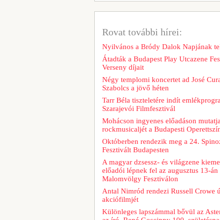
Rovat további hírei:
Nyilvános a Bródy Dalok Napjának te
Átadták a Budapest Play Utcazene Fesz
Verseny díjait
Négy templomi koncertet ad José Cur
Szabolcs a jövő héten
Tarr Béla tiszteletére indít emlékprog
Szarajevói Filmfesztivál
Mohácson ingyenes előadáson mutatja
rockmusicaljét a Budapesti Operettszí
Októberben rendezik meg a 24. Spino
Fesztivált Budapesten
A magyar dzsessz- és világzene kiem
előadói lépnek fel az augusztus 13-á
Malomvölgy Fesztiválon
Antal Nimród rendezi Russell Crowe új
akciófilmjét
Különleges lapszámmal bővül az Aster
az író, René Goscinny 100. születésna