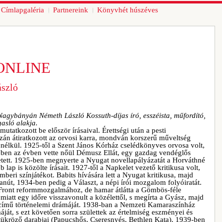
Címlapgaléria
Partnereink
Könyvhét húszéves
ONLINE
ászló
 Nagybányán Németh László Kossuth-díjas író, esszéista, műfordító,
asló alakja.
tkozott be először írásaival. Érettségi után a pesti
zán átiratkozott az orvosi karra, mondván korszerű műveltség
nélkül. 1925-től a Szent János Kórház cselédkönyves orvosa volt,
 Ebben az évben vette nőül Démusz Ellát, egy gazdag vendéglős
etett. 1925-ben megnyerte a Nyugat novellapályázatát a Horváthné
 lap is közölte írásait. 1927-től a Napkelet vezető kritikusa volt,
Emberi színjátékot. Babits hívására lett a Nyugat kritikusa, majd
Tanút, 1934-ben pedig a Választ, a népi írói mozgalom folyóiratát.
 Front reformmozgalmához, de hamar átlátta a Gömbös-féle
miatt egy időre visszavonult a közélettől, s megírta a Gyász, majd
 című történelemi drámáját. 1938-ban a Nemzeti Kamaraszínház
áját, s ezt követően sorra születtek az értelmiség eszményei és
tükröző darabjai (Papucshős, Cseresnyés, Bethlen Kata). 1939-ben