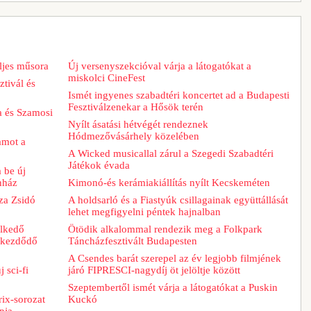
ljes műsora
Új versenyszekcióval várja a látogatókat a
miskolci CineFest
tivál és
Ismét ingyenes szabadtéri koncertet ad a Budapesti
Fesztiválzenekar a Hősök terén
a és Szamosi
Nyílt ásatási hétvégét rendeznek
Hódmezővásárhely közelében
ramot a
A Wicked musicallal zárul a Szegedi Szabadtéri
Játékok évada
 be új
nház
Kimonó-és kerámiakiállítás nyílt Kecskeméten
za Zsidó
A holdsarló és a Fiastyúk csillagainak együttállását
lehet megfigyelni péntek hajnalban
elkedő
Ötödik alkalommal rendezik meg a Folkpark
n kezdődő
Táncházfesztivált Budapesten
A Csendes barát szerepel az év legjobb filmjének
 sci-fi
járó FIPRESCI-nagydíj öt jelöltje között
Szeptembertől ismét várja a látogatókat a Puskin
ix-sorozat
Kuckó
pja