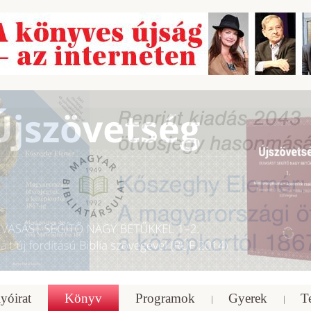
yóirat
Könyv
Programok
Gyerek
T