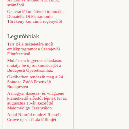
Az Élet és Irodalom 2026/32.
számából
Generációkon átívelő traumák –
Donatella Di Pietrantonio
Törékeny kor című regényéről
Legutóbbiak
Tarr Béla tiszteletére indít
emlékprogramot a Szarajevói
Filmfesztivál
Mohácson ingyenes előadáson
mutatja be új rockmusicaljét a
Budapesti Operettszínház
Októberben rendezik meg a 24.
Spinoza Zsidó Fesztivált
Budapesten
A magyar dzsessz- és világzene
kiemelkedő előadói lépnek fel az
augusztus 13-án kezdődő
Malomvölgy Fesztiválon
Antal Nimród rendezi Russell
Crowe új sci-fi akciófilmjét