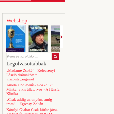
Webshop
Legolvasottabbak
„Madame Zsoké”– Kelecsényi
László drámakötete
viszontagságairól
Aniela Cholewińska-Szkolik:
Minka, a kis állatorvos - A Hársfa
Klinika
„Csak addig az enyém, amíg
írom” – Egressy Zoltán
Károlyi Csaba: Csak körbe jársz –