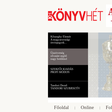
Kőszeghy Elemér
A magyarországi
ötvösjegyek...
Újszövetség
olvasást segítő
nagy betűkkel
SZERZŐI KIADÁS
PROFI MÓDON
Tandori Dezső
TANDORI SZUBJEKTÍV
Főoldal
Online
Fol