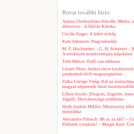
Rovat további hírei:
Aniela Cholewińska-Szkolik: Minka, a
állatorvos - A Hársfa Klinika
Cecilie Enger: A fehér térkép
Kate Atkinson: Nagytakarítás
M. F. Hochstetter – G. H. Schubert – 
A növények természetrajza képekben
Tóth Marcsi: Erdő van idebenn
Lénárt Tibor: Akiket eleve kiválasztott
predestinációról megnyugtatóan
Zalka Csenge Virág: Kié az aranyalm
magyar népmesék fiatal mesemondók
Lőkös István: Zbogom, Zagrebe. Isten
Zágráb. Horvátországi emlékeim.
Deák András Miklós: Mindszenty bíbo
menedéke
Alexandra Fabisch: Mi az az idő? – C
Eltűntek a tojások! – Margit Auer: Úszi