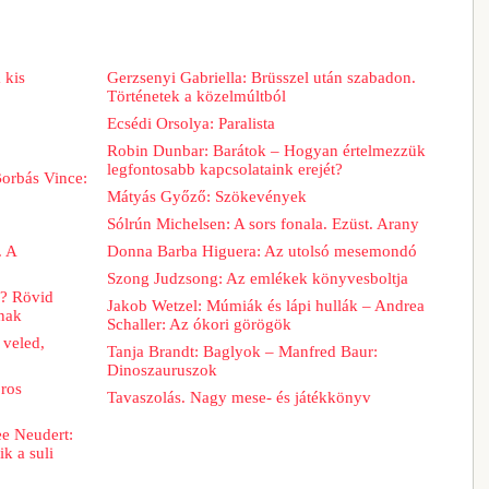
 kis
Gerzsenyi Gabriella: Brüsszel után szabadon.
Történetek a közelmúltból
Ecsédi Orsolya: Paralista
Robin Dunbar: Barátok – Hogyan értelmezzük
legfontosabb kapcsolataink erejét?
Borbás Vince:
Mátyás Győző: Szökevények
Sólrún Michelsen: A sors fonala. Ezüst. Arany
. A
Donna Barba Higuera: Az utolsó mesemondó
Szong Judzsong: Az emlékek könyvesboltja
a? Rövid
Jakob Wetzel: Múmiák és lápi hullák – Andrea
nak
Schaller: Az ókori görögök
 veled,
Tanja Brandt: Baglyok – Manfred Baur:
Dinoszauruszok
ros
Tavaszolás. Nagy mese- és játékkönyv
ee Neudert:
k a suli