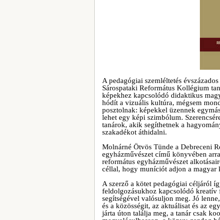
A pedagógiai szemléltetés évszázado
Sárospataki Református Kollégium ta
képekhez kapcsolódó didaktikus magy
hódít a vizuális kultúra, mégsem mondh
posztolnak: képekkel üzennek egymásn
lehet egy képi szimbólum. Szerencsére 
tanárok, akik segíthetnek a hagyomán
szakadékot áthidalni.
Molnárné Ötvös Tünde a Debreceni R
egyházművészet című könyvében arra v
református egyházművészet alkotásair
céllal, hogy muníciót adjon a magyar
A szerző a kötet pedagógiai céljáról 
feldolgozásukhoz kapcsolódó kreatív
segítségével valósuljon meg. Jó lenne
és a közösségit, az aktuálisat és az 
járta úton találja meg, a tanár csak ko