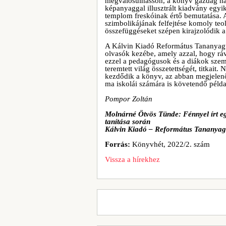
megvalósulhasson, a könyv gazdag hát
képanyaggal illusztrált kiadvány egyi
templom freskóinak értő bemutatása. A
szimbolikájának felfejtése komoly teo
összefüggéseket szépen kirajzolódik a
A Kálvin Kiadó Református Tananyagt
olvasók kezébe, amely azzal, hogy ráv
ezzel a pedagógusok és a diákok szeml
teremtett világ összetettségét, titkai
kezdődik a könyv, az abban megjelenő 
ma iskolái számára is követendő példa
Pompor Zoltán
Molnárné Ötvös Tünde: Fénnyel írt eg
tanítása során
Kálvin Kiadó – Református Tananyagt
Forrás:
Könyvhét, 2022/2. szám
Vissza a hírekhez