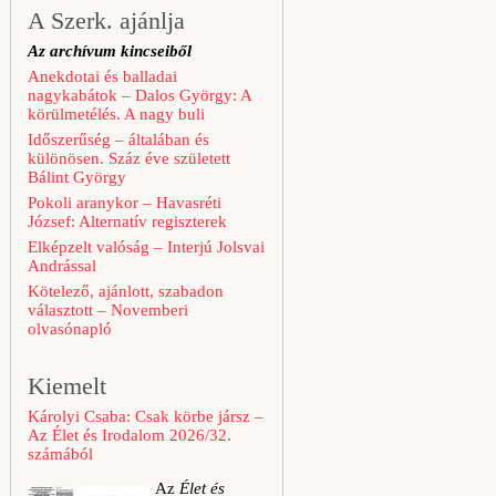
A Szerk. ajánlja
Az archívum kincseiből
Anekdotai és balladai
nagykabátok – Dalos György: A
körülmetélés. A nagy buli
Időszerűség – általában és
különösen. Száz éve született
Bálint György
Pokoli aranykor – Havasréti
József: Alternatív regiszterek
Elképzelt valóság – Interjú Jolsvai
Andrással
Kötelező, ajánlott, szabadon
választott – Novemberi
olvasónapló
Kiemelt
Károlyi Csaba: Csak körbe jársz –
Az Élet és Irodalom 2026/32.
számából
Az
Élet és