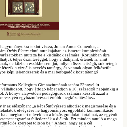
s hagyományokra tekint vissza, Johan Amos Comenius, a
nára
Orbis Pictus
című munkájában az ismeret komplexitását
arázatokban mutatta be a kisdiákok számára. Korunkban újra
atjuk teljes őszinteséggel, hogy a diákjaink értenék is, amit
ak, de közben eszükbe sem jut, milyen összetettségű, sok rétegű
létezik a vizuális nevelés tantárgy, és vannak olyan felkészült
yos képi jelrendszerek és a mai befogadók közt tátongó
eformátus Kollégium Gimnáziumának tanára Fénnyel írt
állalkozott, hogy átfogó képet adjon a 16. századtól napjainkig a
ól. A könyv alapvetően pedagógusok számára készült azzal a
 keresztyén egyházművészet értőbb megközelítéséhez.
így ír az előszóban: „a képzőművészeti alkotások megismerése és a
 feladatok elvégzése ne hagyományos, egyoldalú kommunikáció
, ha a megismert művekben a közös gondolati tartalmat, az egyénit
egyetemest egyaránt felfedeznék a diákok. Ezt minden tanuló a maga
ordinációs szerepet töltsön be.” Ahhoz, hogy ez a cél