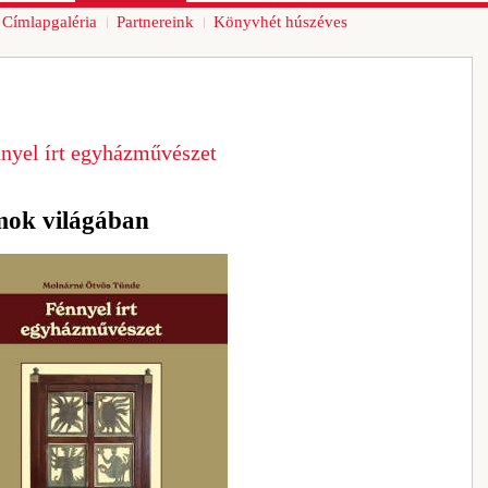
Címlapgaléria
Partnereink
Könyvhét húszéves
nyel írt egyházművészet
mok világában