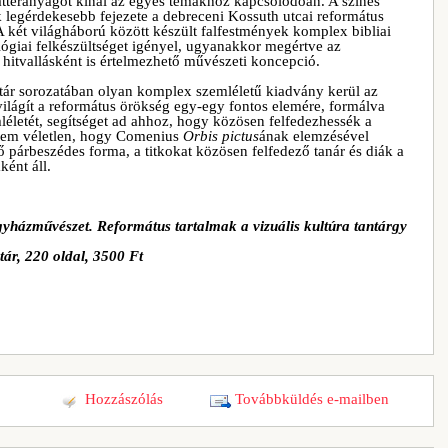
téranyagot kínál az egyes témákhoz kapcsolódóan. A színes
k legérdekesebb fejezete a debreceni Kossuth utcai református
 két világháború között készült falfestmények komplex bibliai
lógiai felkészültséget igényel, ugyanakkor megértve az
 hitvallásként is értelmezhető művészeti koncepció.
ár sorozatában olyan komplex szemléletű kiadvány kerül az
ilágít a református örökség egy-egy fontos elemére, formálva
életét, segítséget ad ahhoz, hogy közösen felfedezhessék a
t. Nem véletlen, hogy Comenius
Orbis
pictus
ának elemzésével
párbeszédes forma, a titkokat közösen felfedező tanár és diák a
ként áll.
yházművészet. Református tartalmak a vizuális kultúra tantárgy
ár, 220 oldal, 3500 Ft
Hozzászólás
Továbbküldés e-mailben