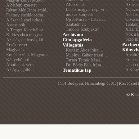
Magyar könyvlexikon
Aforizmák
Az irod
A hétfejű szeretet
Babák magyar népi vi...
Népszer
Révay Mór János emlé...
mókus könyvek
Nő. Író
Fantasy enciklopédia...
Újraolvasva – hatvan...
Olvasás
A Szent Lepel titkos...
Szabadmatt
Tankön
Assassinók
Tandori Szubjektív
XIII. B
A Tenger Katedrálisa...
Archívum
Nők a 
Ki kicsoda a magyar ...
Szép m
Címlapgaléria
Az elégedetlenség kö...
Partner
Érzéki ecset
Válogatás
Könyvhé
Máglyatűz
Kertész Ákos írásai...
Emlékezzünk Magyaror...
Átválto
Murányi Gábor írásai...
Könyvbölcső
Ember é
Tarján Tamás írásai...
Ártatlanok vére
Újabb t
Dr. Bódis Béla írása...
Az Agyagbiblia
A Könyv
Tematikus lap
1114 Budapest, Hamzsabégi út 31. | Kiss József
© Kis