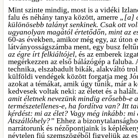
Mint szinte mindig, most is a vidéki Izla
falu és néhány tanya között, amerre
„[a] c
különösebb talányt senkinek. Csak ott vo
ugyanolyan magától értetődőn, mint az 
60-as években, amikor még egy, az úton e
látványosságszámba ment, egy busz feltű
az égre írt felkiáltójel
, és az emberek izga
megérkezzen az első bálázógép a faluba.
technika, elszabadult bikák, alakváltó tr
külföldi vendégek között forgatja meg J
azokat a témákat, amik úgy tűnik, már a 
kedvesek voltak neki: az életet és a halált
amit életnek nevezünk mindig erősebb-e a
természetellenes-e, ha fordítva van? Itt ta
kérdést: mi az élet? Vagy még inkább: mi
Átszállóhely?”
Ehhez a bizonytalanságho
narrátorunk és nézőpontjaink is képléke
névtelen fiú szemszögéből figyeljük az e