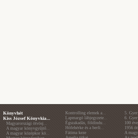
Könyvhét
Kontrolling elemek a...
5. Gye
Lapmargó lábjegyzete...
6. Gye
Kiss József Könyvkia...
Égszakadás, földindu...
100 éve 
Magyarországi ötvösj...
Hófehérke és a berli...
1956 öt
A magyar könyvgyűjtő...
Fátima keze
A magya
A magyar középkor kö...
Amelia titkai
Az irod