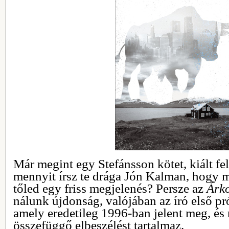
Már megint egy Stefánsson kötet, kiált fel
mennyit írsz te drága Jón Kalman, hogy m
tőled egy friss megjelenés? Persze az
Árk
nálunk újdonság, valójában az író első pr
amely eredetileg 1996-ban jelent meg, és
összefüggő elbeszélést tartalmaz.