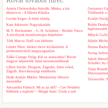
Rovat további hírei:
Aniela Cholewińska-Szkolik: Minka, a kis
Gerzsenyi Gab
állatorvos - A Hársfa Klinika
Történetek a
Cecilie Enger: A fehér térkép
Ecsédi Orsoly
Kate Atkinson: Nagytakarítás
Robin Dunbar
legfontosabb 
M. F. Hochstetter – G. H. Schubert – Borbás Vince:
A növények természetrajza képekben
Mátyás Győz
Tóth Marcsi: Erdő van idebenn
Sólrún Michel
Lénárt Tibor: Akiket eleve kiválasztott. A
Donna Barba
predestinációról megnyugtatóan
Szong Judzso
Zalka Csenge Virág: Kié az aranyalma? Rövid
Jakob Wetzel
magyar népmesék fiatal mesemondóknak
Schaller: Az
Lőkös István: Zbogom, Zagrebe. Isten veled,
Tanja Brandt
Zágráb. Horvátországi emlékeim.
Dinoszaurus
Deák András Miklós: Mindszenty bíboros
Tavaszolás. 
menedéke
Alexandra Fabisch: Mi az az idő? – Cee Neudert:
Eltűntek a tojások! – Margit Auer: Úszik a suli