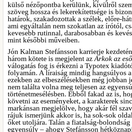
külső nézőpontba kerülünk, kívülről szem
szöveg hossza és lekerekítettsége is bizo
határok, szakadozottak a szélek, előre-há
ami egyáltalán nem szokatlan az írótól, 
kevesebb rutinnal, darabosabban és kevés
mint későbbi műveiben.
Jón Kalman Stefánsson karrierje kezdetén 
három kötete is megjelent az
Árkok az es
válogatás fog is érkezni a Typotex kiadót
folyamán. A líraiság mindig hangsúlyos a
ezekben az elbeszélésekben még jobban j
nem találta volna meg teljesen az egyensú
történetmesélésben. Ebből fakad az is, ho
követni az eseményeket, a karakterek sin
markánsan megjelölve, hogy akár fél szav
rájuk ismerjünk akkor is, ha sok-sok olda
őket utoljára. Talán a fiatalság-bolondsá
egyensúly – ahogy Stefánsson hétköznapi 