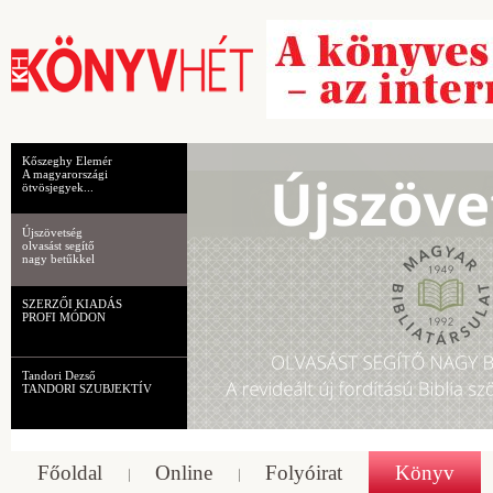
Kőszeghy Elemér
A magyarországi
ötvösjegyek...
Újszövetség
olvasást segítő
nagy betűkkel
SZERZŐI KIADÁS
PROFI MÓDON
Tandori Dezső
TANDORI SZUBJEKTÍV
Főoldal
Online
Folyóirat
Könyv