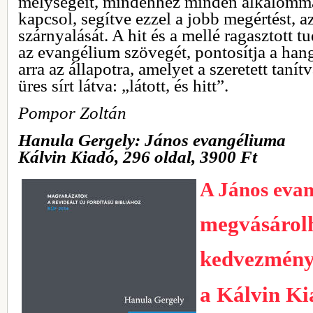
mélységeit, mindehhez minden alkalomma
kapcsol, segítve ezzel a jobb megértést, a
szárnyalását. A hit és a mellé ragasztott 
az evangélium szövegét, pontosítja a hang
arra az állapotra, amelyet a szeretett taní
üres sírt látva: „látott, és hitt”.
Pompor Zoltán
Hanula Gergely: János evangéliuma
Kálvin Kiadó, 296 oldal, 3900 Ft
A János eva
megvásárol
kedvezmény
a Kálvin Ki