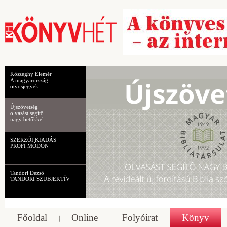
Kőszeghy Elemér
A magyarországi
ötvösjegyek...
Újszövetség
olvasást segítő
nagy betűkkel
SZERZŐI KIADÁS
PROFI MÓDON
Tandori Dezső
TANDORI SZUBJEKTÍV
Főoldal
Online
Folyóirat
Könyv