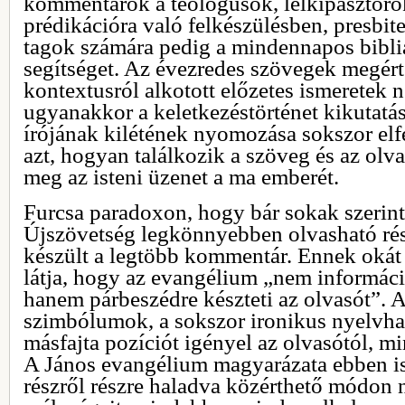
kommentárok a teológusok, lelkipásztoro
prédikációra való felkészülésben, presbite
tagok számára pedig a mindennapos bibli
segítséget. Az évezredes szövegek megért
kontextusról alkotott előzetes ismeretek n
ugyanakkor a keletkezéstörténet kikutatá
írójának kilétének nyomozása sokszor elfe
azt, hogyan találkozik a szöveg és az olva
meg az isteni üzenet a ma emberét.
Furcsa paradoxon, hogy bár sokak szerin
Újszövetség legkönnyebben olvasható ré
készült a legtöbb kommentár. Ennek oká
látja, hogy az evangélium „nem információ
hanem párbeszédre készteti az olvasót”. A
szimbólumok, a sokszor ironikus nyelvha
másfajta pozíciót igényel az olvasótól, m
A János evangélium magyarázata ebben is 
részről részre haladva közérthető módon 