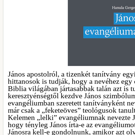
János apostolról, a tizenkét tanítvány egyi
hittanosok is tudják, hogy a nevéhez egy
Biblia világában jártasabbak talán azt is 
keresztyénségtől kezdve János szimbóluma
evangéliumban szeretett tanítványként ne
már csak a „feketeöves” teológusok tanul
Kelemen „lelki” evangéliumnak nevezte Já
hogy tényleg János írta-e az evangéliumo
Jánosra kell-e gondolnunk, amikor azt ol