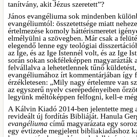
tanítvány, akit Jézus szeretett”?
János evangéliuma sok mindenben különb
evangéliumtól: összetettsége miatt nehez
értelmezése komoly háttérismeretet igén
elmélyülni a szövegben. Már csak a felüté
elegendő lenne egy teológiai disszertáci
az Ige, és az Ige Istennél volt, és az Ige I
során sokan sokféleképpen magyarázták 
felvállalva a lehetetlennek tűnő küldetést
evangéliumához írt kommentárjában így
érzékletesen: „Mily nagy értelemre van s
az egyszerű nyelv cserépedényeiben őrzö
legyünk méltóképpen felfogni, kell-e m
A Kálvin Kiadó 2014-ben jelentette meg a
revideált új fordítás Bibliáját. Hanula Ge
evangéliuma
című magyarázata egy soroza
egy évtizede megjelent bibliakiadáshoz k