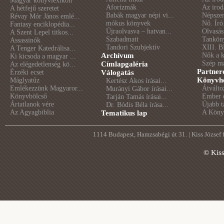
Magyar könyvlexikon
Aforizmák
Az irod
A hétfejű szeretet
Babák magyar népi vi...
Népszer
Révay Mór János emlé...
mókus könyvek
Nő. Író
Fantasy enciklopédia...
Újraolvasva – hatvan...
Olvasás
A Szent Lepel titkos...
Szabadmatt
Tankön
Assassinók
Tandori Szubjektív
XIII. B
A Tenger Katedrálisa...
Archívum
Nők a 
Ki kicsoda a magyar ...
Szép m
Címlapgaléria
Az elégedetlenség kö...
Partner
Érzéki ecset
Válogatás
Könyvhé
Máglyatűz
Kertész Ákos írásai...
Emlékezzünk Magyaror...
Átválto
Murányi Gábor írásai...
Könyvbölcső
Ember é
Tarján Tamás írásai...
Ártatlanok vére
Újabb t
Dr. Bódis Béla írása...
Az Agyagbiblia
A Könyv
Tematikus lap
1114 Budapest, Hamzsabégi út 31. | Kiss József
© Kis