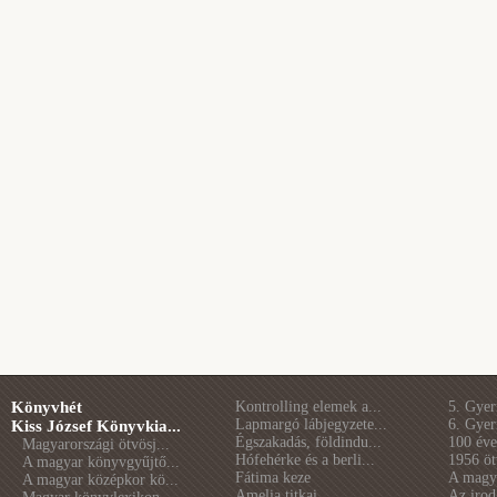
Könyvhét
Kontrolling elemek a...
5. Gye
Lapmargó lábjegyzete...
6. Gye
Kiss József Könyvkia...
Égszakadás, földindu...
100 éve 
Magyarországi ötvösj...
Hófehérke és a berli...
1956 öt
A magyar könyvgyűjtő...
Fátima keze
A magya
A magyar középkor kö...
Amelia titkai
Az irod