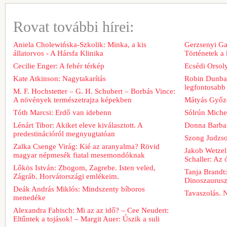
Rovat további hírei:
Aniela Cholewińska-Szkolik: Minka, a kis
Gerzsenyi Gab
állatorvos - A Hársfa Klinika
Történetek a
Cecilie Enger: A fehér térkép
Ecsédi Orsoly
Kate Atkinson: Nagytakarítás
Robin Dunbar
legfontosabb 
M. F. Hochstetter – G. H. Schubert – Borbás Vince:
A növények természetrajza képekben
Mátyás Győz
Tóth Marcsi: Erdő van idebenn
Sólrún Michel
Lénárt Tibor: Akiket eleve kiválasztott. A
Donna Barba
predestinációról megnyugtatóan
Szong Judzso
Zalka Csenge Virág: Kié az aranyalma? Rövid
Jakob Wetzel
magyar népmesék fiatal mesemondóknak
Schaller: Az
Lőkös István: Zbogom, Zagrebe. Isten veled,
Tanja Brandt
Zágráb. Horvátországi emlékeim.
Dinoszaurus
Deák András Miklós: Mindszenty bíboros
Tavaszolás. 
menedéke
Alexandra Fabisch: Mi az az idő? – Cee Neudert:
Eltűntek a tojások! – Margit Auer: Úszik a suli