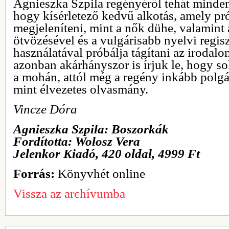
Agnieszka Szpila regényéről tehát mind
hogy kísérletező kedvű alkotás, amely pr
megjeleníteni, mint a nők dühe, valamint
ötvözésével és a vulgárisabb nyelvi regis
használatával próbálja tágítani az irodalo
azonban akárhányszor is írjuk le, hogy s
a mohán, attól még a regény inkább polg
mint élvezetes olvasmány.
Vincze Dóra
Agnieszka Szpila: Boszorkák
Fordította:
Wolosz Vera
Jelenkor Kiadó, 420 oldal, 4999 Ft
Forrás:
Könyvhét online
Vissza az archívumba