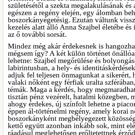
születésétől a szekta megalakulásának és 
egészen a regény elején, egy álomban be
boszorkányégetésig. Ezután váltunk vissza
kezelés alatt álló Anna Szajbel életébe és
az ő további sorsát.
Mindez még akár érdekesnek is hangozhat
mégsem így? A két külön történet önállóa
lehetne: Szajbel megőrülése és bolyongása
labirintusban, a hely- és identitáskérdés
adjuk fel teljesen önmagunkat a sikerért,
valaki nőként egy férfiak uralta szférába
témák. Maga a kérdés, hogy megmaradha
tisztán pénz vezérelt, hatalmi közegben, 
ahogy érdekes, új színfolt lehetne a piac
éppen ál-történelmi regény, amely korai n
boszorkányként megbélyegezett közösség
kettő együtt azonban inkább sok, mint elé
ráadásul meglehetősen erőltetettnek érződ