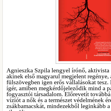
Agnieszka Szpila lengyel írónő, aktivista
akinek első magyarul megjelent regénye,
fülszövegben igen erős vállalásokat tesz.
ígér, amiben megkérdőjeleződik mind a pa
fogyasztói társadalom. Előrevetít továbbá
víziót a nők és a természet védelmének 
zsákbamacskát, mindezekből leginkább a 