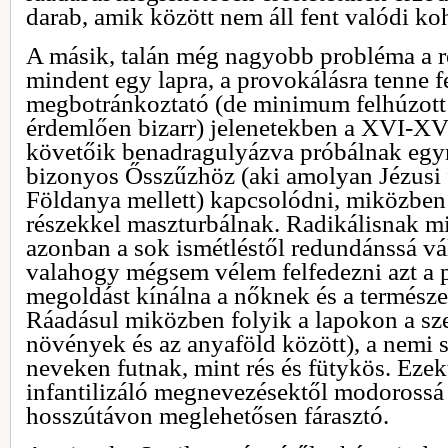
darab, amik között nem áll fent valódi ko
A másik, talán még nagyobb probléma a 
mindent egy lapra, a provokálásra tenne fe
megbotránkoztató (de minimum felhúzot
érdemlően bizarr) jelenetekben a XVI-XVI
követőik benadragulyázva próbálnak egy
bizonyos Ősszűzhöz (aki amolyan Jézusi f
Földanya mellett) kapcsolódni, miközben
részekkel maszturbálnak. Radikálisnak m
azonban a sok ismétléstől redundánssá vá
valahogy mégsem vélem felfedezni azt a p
megoldást kínálna a nőknek és a természe
Ráadásul miközben folyik a lapokon a sz
növények és az anyaföld között), a nemi 
neveken futnak, mint rés és fütykös. Eze
infantilizáló megnevezésektől modorossá 
hosszútávon meglehetősen fárasztó.