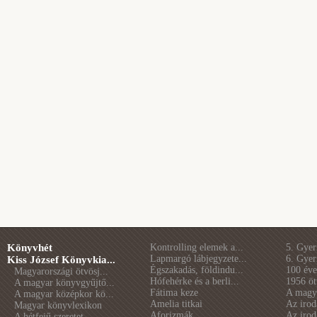
Könyvhét
Kontrolling elemek a...
5. Gye
Lapmargó lábjegyzete...
6. Gye
Kiss József Könyvkia...
Égszakadás, földindu...
100 éve 
Magyarországi ötvösj...
Hófehérke és a berli...
1956 öt
A magyar könyvgyűjtő...
Fátima keze
A magya
A magyar középkor kö...
Amelia titkai
Az irod
Magyar könyvlexikon
Aforizmák
Az irod
A hétfejű szeretet