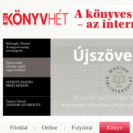
Kőszeghy Elemér
A magyarországi
ötvösjegyek...
Újszövetség
olvasást segítő
nagy betűkkel
SZERZŐI KIADÁS
PROFI MÓDON
Tandori Dezső
TANDORI SZUBJEKTÍV
Főoldal
Online
Folyóirat
Könyv