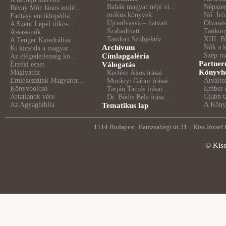
Babák magyar népi vi...
Népszer
Révay Mór János emlé...
mókus könyvek
Nő. Író
Fantasy enciklopédia...
Újraolvasva – hatvan...
Olvasás
A Szent Lepel titkos...
Szabadmatt
Tankön
Assassinók
Tandori Szubjektív
XIII. B
A Tenger Katedrálisa...
Archívum
Nők a 
Ki kicsoda a magyar ...
Szép m
Címlapgaléria
Az elégedetlenség kö...
Partner
Érzéki ecset
Válogatás
Könyvhé
Máglyatűz
Kertész Ákos írásai...
Emlékezzünk Magyaror...
Átválto
Murányi Gábor írásai...
Könyvbölcső
Ember é
Tarján Tamás írásai...
Ártatlanok vére
Újabb t
Dr. Bódis Béla írása...
Az Agyagbiblia
A Könyv
Tematikus lap
1114 Budapest, Hamzsabégi út 31. | Kiss József
© Kis