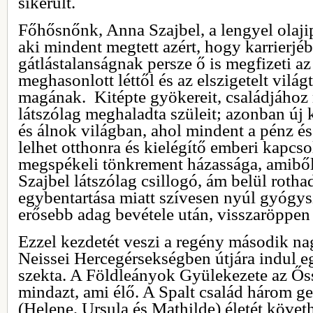
sikerült.
Főhősnőnk, Anna Szajbel, a lengyel olajipa
aki mindent megtett azért, hogy karrierjé
gátlástalanságnak persze ő is megfizeti az
meghasonlott léttől és az elszigetelt világt
magának. Kitépte gyökereit, családjához 
látszólag meghaladta szüleit; azonban új 
és álnok világban, ahol mindent a pénz é
lelhet otthonra és kielégítő emberi kapcs
megspékeli tönkrement házassága, amiből
Szajbel látszólag csillogó, ám belül rotha
egybentartása miatt szívesen nyúl gyógys
erősebb adag bevétele után, visszaröppen
Ezzel kezdetét veszi a regény második n
Neissei Hercegérsekségben útjára indul e
szekta. A Földleányok Gyülekezete az Ős
mindazt, ami élő. A Spalt család három g
(Helene, Ursula és Mathilde) életét köve