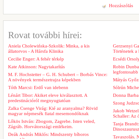
Hozzászólás
Rovat további hírei:
Aniela Cholewińska-Szkolik: Minka, a kis
Gerzsenyi Gab
állatorvos - A Hársfa Klinika
Történetek a
Cecilie Enger: A fehér térkép
Ecsédi Orsoly
Kate Atkinson: Nagytakarítás
Robin Dunbar
legfontosabb 
M. F. Hochstetter – G. H. Schubert – Borbás Vince:
A növények természetrajza képekben
Mátyás Győz
Tóth Marcsi: Erdő van idebenn
Sólrún Michel
Lénárt Tibor: Akiket eleve kiválasztott. A
Donna Barba
predestinációról megnyugtatóan
Szong Judzso
Zalka Csenge Virág: Kié az aranyalma? Rövid
Jakob Wetzel
magyar népmesék fiatal mesemondóknak
Schaller: Az
Lőkös István: Zbogom, Zagrebe. Isten veled,
Tanja Brandt
Zágráb. Horvátországi emlékeim.
Dinoszaurus
Deák András Miklós: Mindszenty bíboros
Tavaszolás. 