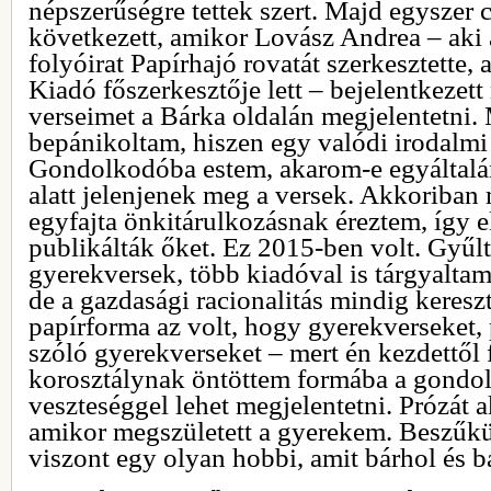
népszerűségre tettek szert. Majd egyszer 
következett, amikor Lovász Andrea – aki 
folyóirat Papírhajó rovatát szerkesztette,
Kiadó főszerkesztője lett – bejelentkezett
verseimet a Bárka oldalán megjelentetni.
bepánikoltam, hiszen egy valódi irodalmi 
Gondolkodóba estem, akarom-e egyáltalá
alatt jelenjenek meg a versek. Akkoriban 
egyfajta önkitárulkozásnak éreztem, így 
publikálták őket. Ez 2015-ben volt. Gyűlt
gyerekversek, több kiadóval is tárgyaltam
de a gazdasági racionalitás mindig kereszt
papírforma az volt, hogy gyerekverseket
szóló gyerekverseket – mert én kezdettől
korosztálynak öntöttem formába a gondol
veszteséggel lehet megjelentetni. Prózát a
amikor megszületett a gyerekem. Beszűkül
viszont egy olyan hobbi, amit bárhol és bá