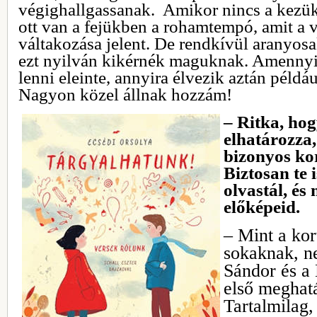
végighallgassanak. Amikor nincs a kezükb
ott van a fejükben a rohamtempó, amit a v
váltakozása jelent. De rendkívül aranyosa
ezt nyilván kikérnék maguknak. Amennyi
lenni eleinte, annyira élvezik aztán például
Nagyon közel állnak hozzám!
– Ritka, hog
elhatározza
bizonyos kor
Biztosan te 
olvastál, és
előképeid.
– Mint a kor
sokaknak, n
Sándor és a 
első meghat
Tartalmilag,