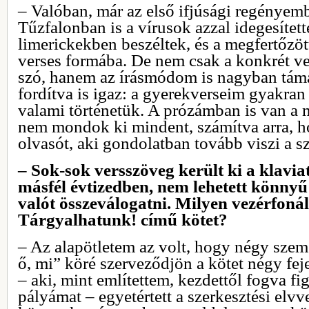
– Valóban, már az első ifjúsági regényemb
Tűzfalonban is a vírusok azzal idegesítet
limerickekben beszéltek, és a megfertőzöt
verses formába. De nem csak a konkrét ve
szó, hanem az írásmódom is nagyban támas
fordítva is igaz: a gyerekverseim gyakra
valami történetük. A prózámban is van a
nem mondok ki mindent, számítva arra, 
olvasót, aki gondolatban tovább viszi a s
– Sok-sok versszöveg került ki a klavia
másfél évtizedben, nem lehetett könnyű
valót összeválogatni. Milyen vezérfoná
Tárgyalhatunk! című kötet?
– Az alapötletem az volt, hogy négy szem
ő, mi” köré szerveződjön a kötet négy fe
– aki, mint említettem, kezdettől fogva fi
pályámat – egyetértett a szerkesztési elv