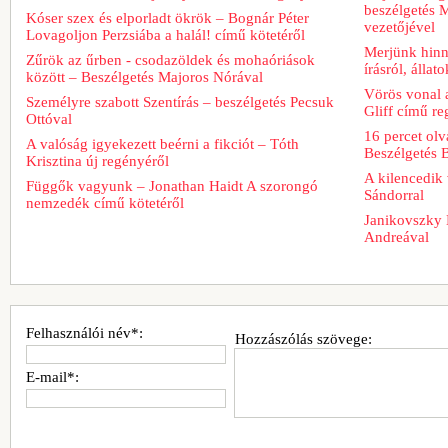
beszélgetés M
Kóser szex és elporladt ökrök – Bognár Péter
vezetőjével
Lovagoljon Perzsiába a halál! című kötetéről
Merjünk hinn
Zűrök az űrben - csodazöldek és mohaóriások
írásról, álla
között – Beszélgetés Majoros Nórával
Vörös vonal 
Személyre szabott Szentírás – beszélgetés Pecsuk
Gliff című re
Ottóval
16 percet ol
A valóság igyekezett beérni a fikciót – Tóth
Beszélgetés 
Krisztina új regényéről
A kilencedik 
Függők vagyunk – Jonathan Haidt A szorongó
Sándorral
nemzedék című kötetéről
Janikovszky 
Andreával
Felhasználói név*:
Hozzászólás szövege:
E-mail*: