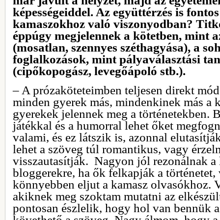
már javult a helyzet, majd az egyetemen
képességeiddel. Az együttérzés is fonto
kamaszokhoz való viszonyodban? Titk
éppúgy megjelennek a kötetben, mint a
(mosatlan, szennyes széthagyása), a soh
foglalkozások, mint pályaválasztási ta
(cipőkopogász, levegőápoló stb.).
– A prózaköteteimben teljesen direkt mó
minden gyerek más, mindenkinek más a k
gyerekek jelennek meg a történetekben. Bá
játékkal és a humorral lehet őket megfog
valami, és ez látszik is, azonnal elutasít
lehet a szöveg túl romantikus, vagy érzel
visszautasítják. Nagyon jól rezonálnak a
bloggerekre, ha ők felkapják a történetet
könnyebben eljut a kamasz olvasókhoz. V
akiknek meg szoktam mutatni az elkészült
pontosan észlelik, hogy hol van bennük a
követhető a szöveg. Nagy álmom, hogy a 