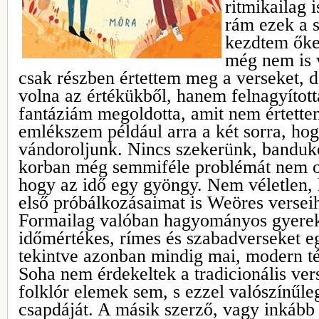
ritmikailag i
rám ezek a 
kezdtem őket
még nem is 
csak részben értettem meg a verseket, 
volna az értékükből, hanem felnagyított
fantáziám megoldotta, amit nem értett
emlékszem például arra a két sorra, ho
vándoroljunk. Nincs szekerünk, banduk
korban még semmiféle problémát nem ok
hogy az idő egy gyöngy. Nem véletlen,
első próbálkozásaimat is Weöres verseih
Formailag valóban hagyományos gyerek
időmértékes, rímes és szabadverseket eg
tekintve azonban mindig mai, modern t
Soha nem érdekeltek a tradicionális ve
folklór elemek sem, s ezzel valószínűle
csapdáját. A másik szerző, vagy inkább