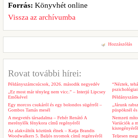
Forrás:
Könyvhét online
Vissza az archívumba
Hozzászólás
Rovat további hírei:
Példányszámcsúcsok, 2026. második negyedév
“Néztek, tehá
pszichológiai
„Ez most már tényleg nem vicc.” – Interjú Lipcsey
Emőkével
Példányszámc
Egy morcos csukáról és egy bolondos sügérről –
„Járunk rabs
Gombos Tamás mesél
püspöknél és
A megvetés társadalma – Fehér Renátó A
Nemzeti míto
merénylők fénykora című regényéről
Variációk a m
kisregényérő
Az alakváltók köztünk élnek – Katja Brandis
Woodwalkers 5. Baljós nyomok című regényéről
Teljesen meg