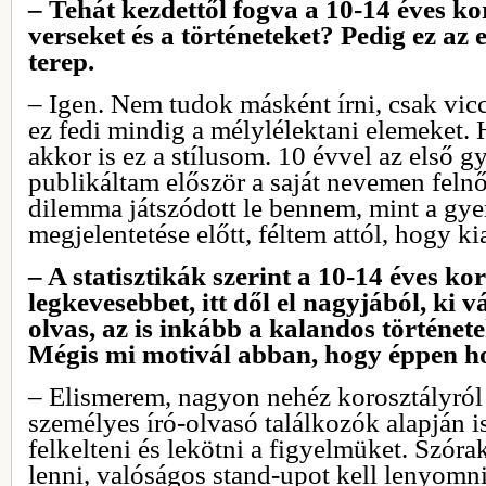
– Tehát kezdettől fogva a 10-14 éves k
verseket és a történeteket? Pedig ez az
terep.
– Igen. Nem tudok másként írni, csak vicc
ez fedi mindig a mélylélektani elemeket. 
akkor is ez a stílusom. 10 évvel az első 
publikáltam először a saját nevemen felnő
dilemma játszódott le bennem, mint a gy
megjelentetése előtt, féltem attól, hogy
– A statisztikák szerint a 10-14 éves ko
legkevesebbet, itt dől el nagyjából, ki v
olvas, az is inkább a kalandos története
Mégis mi motivál abban, hogy éppen ho
– Elismerem, nagyon nehéz korosztályról 
személyes író-olvasó találkozók alapján
felkelteni és lekötni a figyelmüket. Szóra
lenni, valóságos stand-upot kell lenyomn