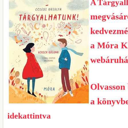
A Tárgyal
megvásár
kedvezmé
a Móra K
webáruhá
Olvasson 
a könyvbe
idekattintva