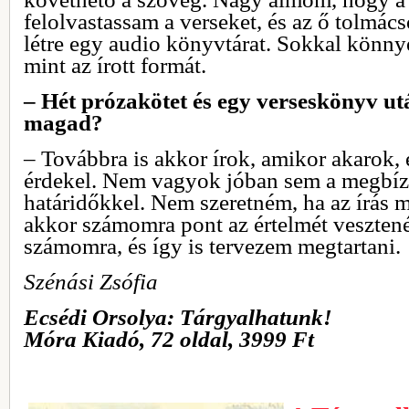
felolvastassam a verseket, és az ő tolmá
létre egy audio könyvtárat. Sokkal könn
mint az írott formát.
– Hét prózakötet és egy verseskönyv ut
magad?
– Továbbra is akkor írok, amikor akarok, 
érdekel. Nem vagyok jóban sem a megbíz
határidőkkel. Nem szeretném, ha az írás 
akkor számomra pont az értelmét veszten
számomra, és így is tervezem megtartani.
Szénási Zsófia
Ecsédi Orsolya: Tárgyalhatunk!
Móra Kiadó, 72 oldal, 3999 Ft