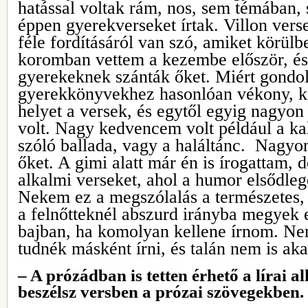
hatással voltak rám, nos, sem témában
éppen gyerekverseket írtak. Villon ver
féle fordításáról van szó, amiket körülb
koromban vettem a kezembe először, és 
gyerekeknek szánták őket. Miért gondo
gyerekkönyvekhez hasonlóan vékony, ki
helyet a versek, és egytől egyig nagyon
volt. Nagy kedvencem volt például a ka
szóló ballada, vagy a haláltánc. Nagyo
őket. A gimi alatt már én is írogattam, 
alkalmi verseket, ahol a humor elsődleg
Nekem ez a megszólalás a természetes, 
a felnőtteknél abszurd irányba megyek 
bajban, ha komolyan kellene írnom. N
tudnék másként írni, és talán nem is ak
– A prózádban is tetten érhető a lírai 
beszélsz versben a prózai szövegekben.