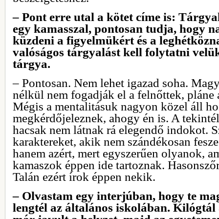
– Pont erre utal a kötet címe is: Tárgya
egy kamasszal, pontosan tudja, hogy n
küzdeni a figyelmükért és a leghétközn
valóságos tárgyalást kell folytatni vel
tárgya.
– Pontosan. Nem lehet igazad soha. Magy
nélkül nem fogadják el a felnőttek, pláne
Mégis a mentalitásuk nagyon közel áll h
megkérdőjeleznek, ahogy én is. A tekintél
hacsak nem látnak rá elegendő indokot. S
karaktereket, akik nem szándékosan feszeg
hanem azért, mert egyszerűen olyanok, am
kamaszok éppen ide tartoznak. Hasonsző
Talán ezért írok éppen nekik.
– Olvastam egy interjúban, hogy te mag
lengtél az általános iskolában. Kilógtál