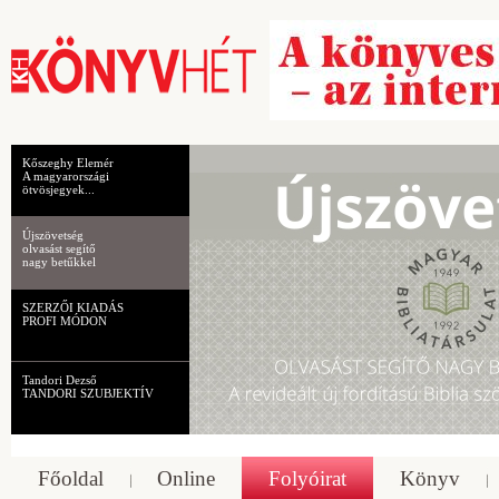
Kőszeghy Elemér
A magyarországi
ötvösjegyek...
Újszövetség
olvasást segítő
nagy betűkkel
SZERZŐI KIADÁS
PROFI MÓDON
Tandori Dezső
TANDORI SZUBJEKTÍV
Főoldal
Online
Folyóirat
Könyv