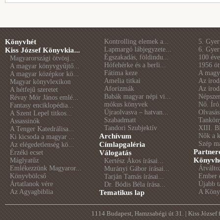
Könyvhét
Kontrolling elemek a...
5. Gye
Lapmargó lábjegyzete...
6. Gye
Kiss József Könyvkia...
Égszakadás, földindu...
100 éve 
Magyarországi ötvösj...
Hófehérke és a berli...
1956 öt
A magyar könyvgyűjtő...
Fátima keze
A magya
A magyar középkor kö...
Amelia titkai
Az irod
Magyar könyvlexikon
Aforizmák
Az irod
A hétfejű szeretet
Babák magyar népi vi...
Népszer
Révay Mór János emlé...
mókus könyvek
Nő. Író
Fantasy enciklopédia...
Újraolvasva – hatvan...
Olvasás
A Szent Lepel titkos...
Szabadmatt
Tankön
Assassinók
Tandori Szubjektív
XIII. B
A Tenger Katedrálisa...
Archívum
Nők a 
Ki kicsoda a magyar ...
Szép m
Címlapgaléria
Az elégedetlenség kö...
Partner
Érzéki ecset
Válogatás
Könyvhé
Máglyatűz
Kertész Ákos írásai...
Emlékezzünk Magyaror...
Átválto
Murányi Gábor írásai...
Könyvbölcső
Ember é
Tarján Tamás írásai...
Ártatlanok vére
Újabb t
Dr. Bódis Béla írása...
Az Agyagbiblia
A Könyv
Tematikus lap
1114 Budapest, Hamzsabégi út 31. | Kiss József