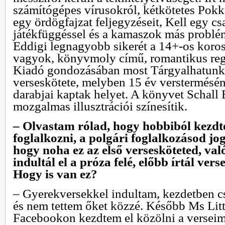
számítógépes vírusokról, kétkötetes Pokk
egy ördögfajzat feljegyzéseit, Kell egy c
játékfüggéssel és a kamaszok más problém
Eddigi legnagyobb sikerét a 14+-os korosz
vagyok, könyvmoly című, romantikus reg
Kiadó gondozásában most Tárgyalhatunk
verseskötete, melyben 15 év verstermés
darabjai kaptak helyet. A könyvet Schall 
mozgalmas illusztrációi színesítik.
– Olvastam rólad, hogy hobbiból kezdtél
foglalkozni, a polgári foglalkozásod jog
hogy noha ez az első versesköteted, val
indultál el a próza felé, előbb írtál ver
Hogy is van ez?
– Gyerekversekkel indultam, kezdetben 
és nem tettem őket közzé. Később Ms Lit
Facebookon kezdtem el közölni a versei