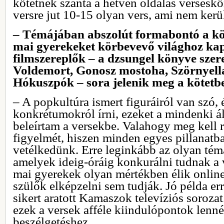
kötetnek szánta a hetven oldalas versesk
versre jut 10-15 olyan vers, ami nem kerül
– Témájában abszolút formabontó a kö
mai gyerekeket körbevevő világhoz kap
filmszereplők – a dzsungel könyve szer
Voldemort, Gonosz mostoha, Szörnyell
Hókuszpók – sora jelenik meg a kötetb
– A popkultúra ismert figuráiról van szó, 
konkrétumokról írni, ezeket a mindenki ált
beleírtam a versekbe. Valahogy meg kell 
figyelmét, hiszen minden egyes pillanatb
vetélkedünk. Erre leginkább az olyan tém
amelyek ideig-óráig konkurálni tudnak a v
mai gyerekek olyan mértékben élik online 
szülők elképzelni sem tudják. Jó példa err
sikert aratott Kamaszok televíziós sorozat
ezek a versek afféle kiindulópontok lenné
beszélgetéshez.