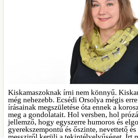
Kiskamaszoknak írni nem könnyű. Kiskam
még nehezebb. Ecsédi Orsolya mégis erre v
írásainak megszületése óta ennek a koros
meg a gondolatait. Hol versben, hol prózá
jellemző, hogy egyszerre humoros és elg
gyerekszempontú és őszinte, nevettető é
messziről kerüli a tekintélyelvűséget. Írt 