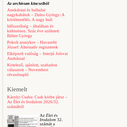
Az archívum kincseiből
Anekdotai és balladai
nagykabátok – Dalos György: A
körülmetélés. A nagy buli
Időszerűség – általában és
különösen. Száz éve született
Bálint György
Pokoli aranykor – Havasréti
József: Alternatív regiszterek
Elképzelt valóság – Interjú Jolsvai
Andrással
Kötelező, ajánlott, szabadon
választott – Novemberi
olvasónapló
Kiemelt
Károlyi Csaba: Csak körbe jársz –
Az Élet és Irodalom 2026/32.
számából
Az
Élet és
Irodalom
32.
számát a