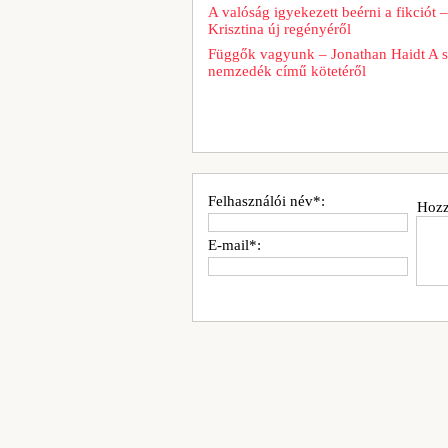
A valóság igyekezett beérni a fikciót 
Krisztina új regényéről
Függők vagyunk – Jonathan Haidt A 
nemzedék című kötetéről
Felhasználói név*:
Hozz
E-mail*: