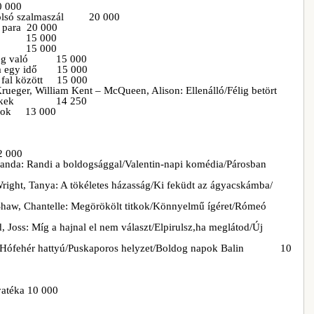
0 000
 utolsó szalmaszál 20 000
a para 20 000
et 1. 15 000
et 2. 15 000
 rideg való 15 000
utya egy idő 15 000
y fal között 15 000
Krueger, William Kent – McQueen, Alison: Ellenálló/Félig betört
 gyermekek 14 250
ságok 13 000
 000
iranda: Randi a boldogsággal/Valentin-napi komédia/Párosban
right, Tanya: A tökéletes házasság/Ki feküdt az ágyacskámba/
 Shaw, Chantelle: Megörökölt titkok/Könnyelmű ígéret/Rómeó
 Joss: Míg a hajnal el nem választ/Elpirulsz,ha meglátod/Új
y: Hófehér hattyú/Puskaporos helyzet/Boldog napok Balin 10
yatéka 10 000