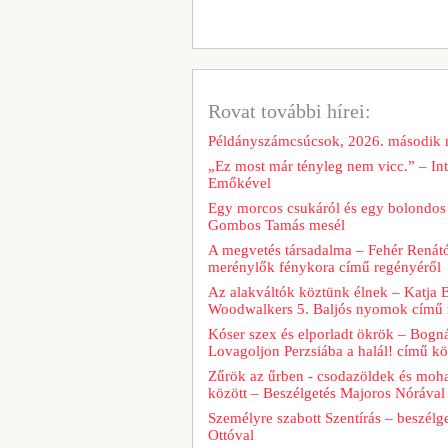
Rovat további hírei:
Példányszámcsúcsok, 2026. második
„Ez most már tényleg nem vicc.” – Int
Emőkével
Egy morcos csukáról és egy bolondos 
Gombos Tamás mesél
A megvetés társadalma – Fehér Renát
merénylők fénykora című regényéről
Az alakváltók köztünk élnek – Katja 
Woodwalkers 5. Baljós nyomok című 
Kóser szex és elporladt ökrök – Bogná
Lovagoljon Perzsiába a halál! című kö
Zűrök az űrben - csodazöldek és moh
között – Beszélgetés Majoros Nórával
Személyre szabott Szentírás – beszélg
Ottóval