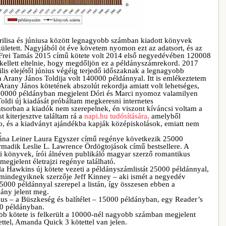
ilisa és júniusa között legnagyobb számban kiadott könyvek
született. Nagyjából öt éve követem nyomon ezt az adatsort, és az
g Frei Tamás 2015 című kötete volt 2014 első negyedévében 120008
ellett eltelnie, hogy megdőljön ez a példányszámrekord. 2017
is elejétől június végéig terjedő időszaknak a legnagyobb
rany János Toldija volt 140000 példánnyal. Itt is emlékeztetem
Arany János kötetének abszolút rekordja amiatt volt lehetséges,
0000 példányban megjelent Dóri és Marci nyomoz valamilyen
Toldi új kiadását próbáltam megkeresni internetes
sorban a kiadók nem szerepelnek, én viszont kíváncsi voltam a
t kiterjesztve találtam rá a
napi.hu tudósítására,
amelyből
, és a kiadványt ajándékba kapják középiskolások, emiatt nem
.
utána Leiner Laura Egyszer című regénye következik 25000
rmadik Leslie L. Lawrence Ördögtojások című bestsellere. A
i könyvek, írói álnéven publikáló magyar szerző romantikus
megjelent életrajzi regénye található.
la Hawkins új kötete vezeti a példányszámlistát 25000 példánnyal,
mindegyiknek szerzője Jeff Kinney – aki ismét a negyedév
5000 példánnyal szerepel a listán, így összesen ebben a
ány jelent meg.
kus – a Büszkeség és balítélet – 15000 példányban, egy Reader’s
50 példányban.
b kötete is felkerült a 10000-nél nagyobb számban megjelent
ettel, Amanda Quick 3 kötettel van jelen.