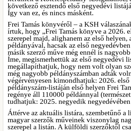
következő esztendő első negyedévi listájá
Így van ez, és nincs másként.
Frei Tamás könyvéről – a KSH válaszának
írtuk, hogy „Frei Tamás könyve a 2026. e
szerepel majd, alighanem az első helyen
példányával, hacsak az első negyedévben
másik szerző műve még ennél is nagyob
Íme, megismerhettük az első negyedévi lis
megállapíthatjuk, hogy nem volt olyan sz
még nagyobb példányszámban adták volna
végérvényesen kimondhatjuk: 2026. első
példányszám-listáján első helyen Frei T
regénye áll 110000 példánnyal (természet
tudhatjuk: 2025. negyedik negyedévében 
Áttérve az aktuális listára, szembetűnő a l
magyar szerzők műveinek viszonylag nag
szerepel a listán. A külföldi szerzőktől 