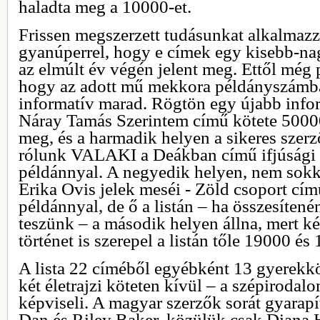
haladta meg a 10000-et.
Frissen megszerzett tudásunkat alkalmazzu
gyanúperrel, hogy e címek egy kisebb-na
az elmúlt év végén jelent meg. Ettől még p
hogy az adott mű mekkora példányszámba
informatív marad. Rögtön egy újabb info
Náray Tamás Szerintem című kötete 5000
meg, és a harmadik helyen a sikeres szer
rólunk VALAKI a Deákban című ifjúsági 
példánnyal. A negyedik helyen, nem sokk
Erika Ovis jelek meséi - Zöld csoport cí
példánnyal, de ő a listán – ha összesíten
teszünk – a második helyen állna, mert 
történet is szerepel a listán tőle 19000 é
A lista 22 címéből egyébként 13 gyerekkö
két életrajzi köteten kívül – a szépiroda
képviseli. A magyar szerzők sorát gyarap
Dan és Riley Baker, közülük csak Diana H