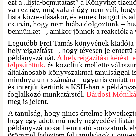
ezt a „lista-bemutatást” a Könyvhét tizen
van ez így, míg valaki úgy nem véli, hogy
lista közreadásakor, és ennek hangot is a
csupán, hogy nem hiába dolgoztunk – his
bennünket –, amikor jönnek a reakciók a v
Legutóbb Frei Tamás könyvének kiadója te
helyreigazítást –, hogy tévesen jelentett
példányszámát.
A helyreigazítási kérést 
teljesítettük,
és közöltük mellette válaszun
általánosabb könyvszakmai tanulsággal i
mindnyájunk számára – ugyanis emiatt
m
és interjút kértünk a KSH-ban a példánys
foglalkozó munkatárstól,
Bárdosi Móniká
meg is jelent.
A tanulság, hogy nincs értelme következt
hogy egy adott mű mely negyedévi listán 
példányszámokat bemutató sorozatunk el
örömmel fedeztem fel tanulságokat egy-e