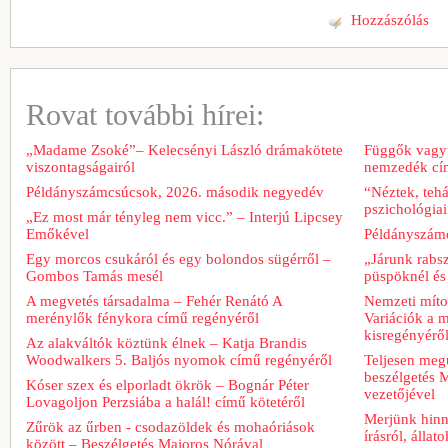
Hozzászólás
Rovat további hírei:
„Madame Zsoké”– Kelecsényi László drámakötete
Függők vagyu
viszontagságairól
nemzedék cím
Példányszámcsúcsok, 2026. második negyedév
“Néztek, tehá
pszichológiai
„Ez most már tényleg nem vicc.” – Interjú Lipcsey
Emőkével
Példányszámc
Egy morcos csukáról és egy bolondos sügérről –
„Járunk rabs
Gombos Tamás mesél
püspöknél és
A megvetés társadalma – Fehér Renátó A
Nemzeti míto
merénylők fénykora című regényéről
Variációk a m
kisregényérő
Az alakváltók köztünk élnek – Katja Brandis
Woodwalkers 5. Baljós nyomok című regényéről
Teljesen meg
beszélgetés M
Kóser szex és elporladt ökrök – Bognár Péter
vezetőjével
Lovagoljon Perzsiába a halál! című kötetéről
Merjünk hinn
Zűrök az űrben - csodazöldek és mohaóriások
írásról, álla
között – Beszélgetés Majoros Nórával