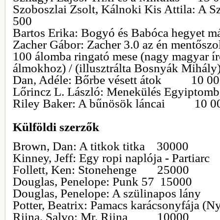
Szoboszlai Zsolt, Kálnoki Kis Attila: A Sz
500
Bartos Erika: Bogyó és Babóca hegye
Zacher Gábor: Zacher 3.0 az én mentősz
100 álomba ringató mese (nagy magyar ír
álmokhoz) / (illusztrálta Bosnyák Mih
Dan, Adéle: Bőrbe vésett átok 10 00
Lőrincz L. László: Menekülés Egyiptomb
Riley Baker: A bűnösök láncai 10 0
Külföldi szerzők
Brown, Dan: A titkok titka 30000
Kinney, Jeff: Egy ropi naplója - Partia
Follett, Ken: Stonehenge 25000
Douglas, Penelope: Punk 57 15000
Douglas, Penelope: A szülinapos lá
Potter, Beatrix: Pamacs karácsonyfája (N
Riina, Salvo: Mr. Riina 10000