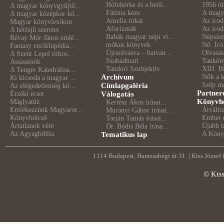
Hófehérke és a berli...
1956 öt
A magyar könyvgyűjtő...
Fátima keze
A magya
A magyar középkor kö...
Amelia titkai
Az irod
Magyar könyvlexikon
Aforizmák
Az irod
A hétfejű szeretet
Babák magyar népi vi...
Népszer
Révay Mór János emlé...
mókus könyvek
Nő. Író
Fantasy enciklopédia...
Újraolvasva – hatvan...
Olvasás
A Szent Lepel titkos...
Szabadmatt
Tankön
Assassinók
Tandori Szubjektív
XIII. B
A Tenger Katedrálisa...
Archívum
Nők a 
Ki kicsoda a magyar ...
Szép m
Címlapgaléria
Az elégedetlenség kö...
Partner
Érzéki ecset
Válogatás
Könyvhé
Máglyatűz
Kertész Ákos írásai...
Emlékezzünk Magyaror...
Átválto
Murányi Gábor írásai...
Könyvbölcső
Ember é
Tarján Tamás írásai...
Ártatlanok vére
Újabb t
Dr. Bódis Béla írása...
Az Agyagbiblia
A Könyv
Tematikus lap
1114 Budapest, Hamzsabégi út 31. | Kiss József
© Kis