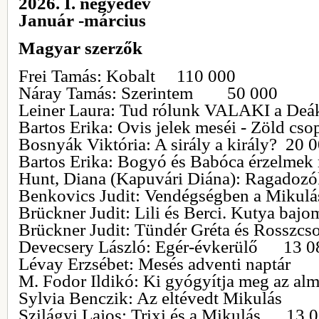
2026. I. negyedév
Január -március
Magyar szerzők
Frei Tamás: Kobalt 110 000
Náray Tamás: Szerintem 50 000
Leiner Laura: Tud rólunk VALAKI a 
Bartos Erika: Ovis jelek meséi - Zöld
Bosnyák Viktória: A sirály a király? 20 
Bartos Erika: Bogyó és Babóca érzelm
Hunt, Diana (Kapuvári Diána): Ragado
Benkovics Judit: Vendégségben a Mi
Brückner Judit: Lili és Berci. Kutya baj
Brückner Judit: Tündér Gréta és Rosszc
Devecsery László: Egér-évkerülő 13 0
Lévay Erzsébet: Mesés adventi naptá
M. Fodor Ildikó: Ki gyógyítja meg az 
Sylvia Benczik: Az eltévedt Mikulá
Szilágyi Lajos: Trixi és a Mikulás 13 