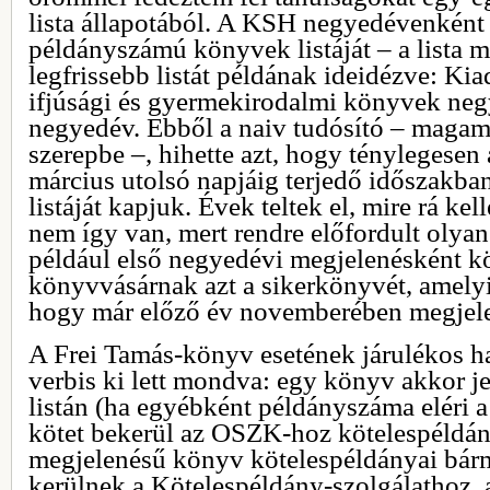
lista állapotából. A KSH negyedévenként 
példányszámú könyvek listáját – a lista m
legfrissebb listát példának ideidézve: Kia
ifjúsági és gyermekirodalmi könyvek neg
negyedév. Ebből a naiv tudósító – magama
szerepbe –, hihette azt, hogy ténylegesen 
március utolsó napjáig terjedő időszakb
listáját kapjuk. Évek teltek el, mire rá ke
nem így van, mert rendre előfordult olyan
például első negyedévi megjelenésként k
könyvvásárnak azt a sikerkönyvét, amely
hogy már előző év novemberében megjele
A Frei Tamás-könyv esetének járulékos h
verbis ki lett mondva: egy könyv akkor 
listán (ha egyébként példányszáma eléri a
kötet bekerül az OSZK-hoz kötelespéldán
megjelenésű könyv kötelespéldányai bár
kerülnek a Kötelespéldány-szolgálathoz, 