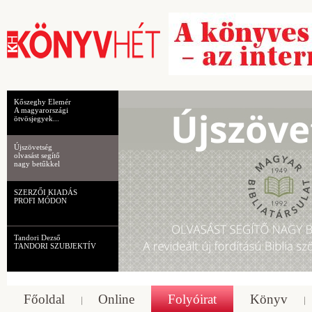
Kőszeghy Elemér
A magyarországi
ötvösjegyek...
Újszövetség
olvasást segítő
nagy betűkkel
SZERZŐI KIADÁS
PROFI MÓDON
Tandori Dezső
TANDORI SZUBJEKTÍV
Főoldal
Online
Folyóirat
Könyv