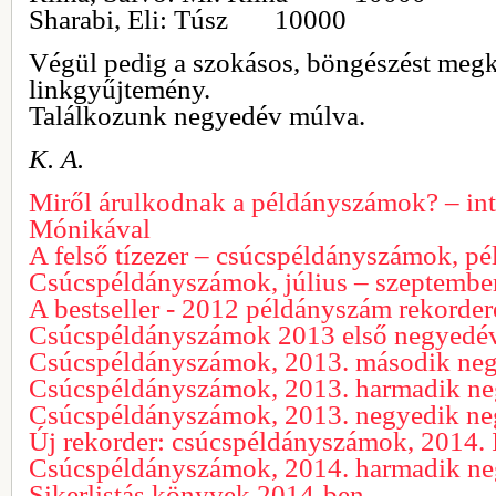
Sharabi, Eli: Túsz 10000
Végül pedig a szokásos, böngészést meg
linkgyűjtemény.
Találkozunk negyedév múlva.
K. A.
Miről árulkodnak a példányszámok? – int
Mónikával
A felső tízezer – csúcspéldányszámok, 
Csúcspéldányszámok, július – szeptembe
A bestseller - 2012 példányszám rekorder
Csúcspéldányszámok 2013 első negyedé
Csúcspéldányszámok, 2013. második ne
Csúcspéldányszámok, 2013. harmadik n
Csúcspéldányszámok, 2013. negyedik n
Új rekorder: csúcspéldányszámok, 2014. I
Csúcspéldányszámok, 2014. harmadik n
Sikerlistás könyvek 2014-ben