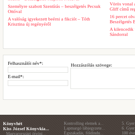
Vörös vonal 
Személyre szabott Szentírás – beszélgetés Pecsuk
Gliff című re
Ottóval
16 percet ol
A valóság igyekezett beérni a fikciót – Tóth
Beszélgetés 
Krisztina új regényéről
A kilencedik 
Sándorral
Felhasználói név*:
Hozzászólás szövege:
E-mail*:
Könyvhét
Kontrolling elemek a...
5. Gye
Lapmargó lábjegyzete...
6. Gye
Kiss József Könyvkia...
Égszakadás, földindu...
100 éve 
Magyarországi ötvösj...