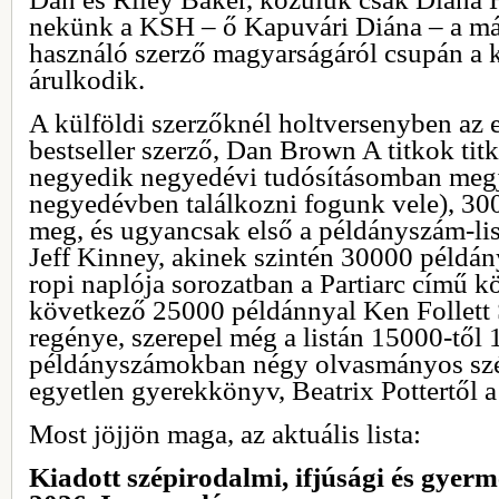
nekünk a KSH – ő Kapuvári Diána – a más
használó szerző magyarságáról csupán a k
árulkodik.
A külföldi szerzőknél holtversenyben az e
bestseller szerző, Dan Brown A titkok tit
negyedik negyedévi tudósításomban megj
negyedévben találkozni fogunk vele), 30
meg, és ugyancsak első a példányszám-list
Jeff Kinney, akinek szintén 30000 példá
ropi naplója sorozatban a Partiarc című k
következő 25000 példánnyal Ken Follett
regénye, szerepel még a listán 15000-től 
példányszámokban négy olvasmányos szé
egyetlen gyerekkönyv, Beatrix Pottertől 
Most jöjjön maga, az aktuális lista:
Kiadott szépirodalmi, ifjúsági és gye