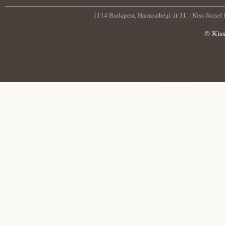
1114 Budapest, Hamzsabégi út 31. | Kiss József
© Kis