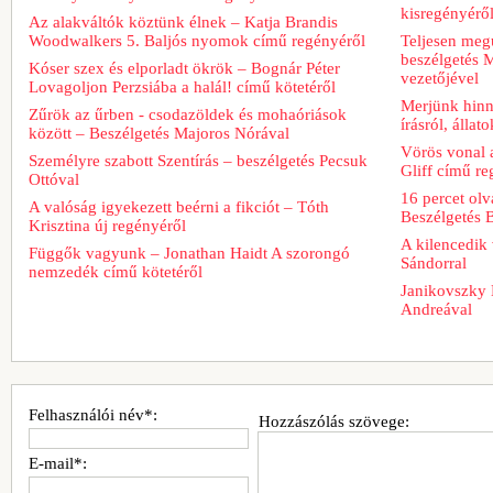
kisregényérő
Az alakváltók köztünk élnek – Katja Brandis
Woodwalkers 5. Baljós nyomok című regényéről
Teljesen meg
beszélgetés M
Kóser szex és elporladt ökrök – Bognár Péter
vezetőjével
Lovagoljon Perzsiába a halál! című kötetéről
Merjünk hinn
Zűrök az űrben - csodazöldek és mohaóriások
írásról, álla
között – Beszélgetés Majoros Nórával
Vörös vonal 
Személyre szabott Szentírás – beszélgetés Pecsuk
Gliff című re
Ottóval
16 percet ol
A valóság igyekezett beérni a fikciót – Tóth
Beszélgetés 
Krisztina új regényéről
A kilencedik 
Függők vagyunk – Jonathan Haidt A szorongó
Sándorral
nemzedék című kötetéről
Janikovszky 
Andreával
Felhasználói név*:
Hozzászólás szövege:
E-mail*: