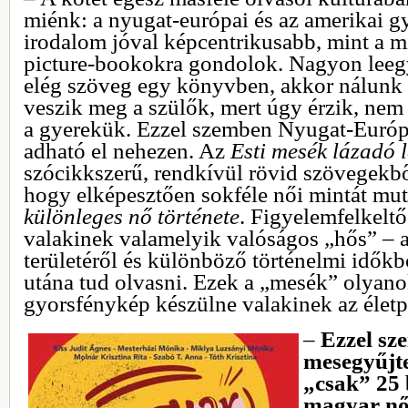
miénk: a nyugat-európai és az amerikai gy
irodalom jóval képcentrikusabb, mint a m
picture-bookokra gondolok. Nagyon leegy
elég szöveg egy könyvben, akkor nálunk
veszik meg a szülők, mert úgy érzik, nem
a gyerekük. Ezzel szemben Nyugat-Európ
adható el nehezen. Az
Esti mesék lázadó 
szócikkszerű, rendkívül rövid szövegekből
hogy elképesztően sokféle női mintát muta
különleges nő története
. Figyelemfelkeltő
valakinek valamelyik valóságos „hős” – a
területéről és különböző történelmi időkb
utána tud olvasni. Ezek a „mesék” olyano
gyorsfénykép készülne valakinek az életp
‒
Ezzel sz
mesegyűjt
„csak” 25 
magyar nő 