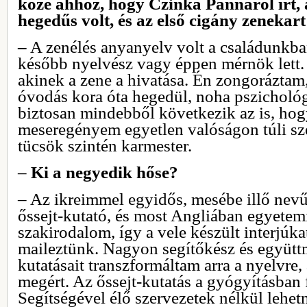
köze ahhoz, hogy Czinka Pannáról írt, 
hegedűs volt, és az első cigány zenekart
‒
A zenélés anyanyelv volt a családunkban
később nyelvész vagy éppen mérnök lett.
akinek a zene a hivatása. Én zongoráztam
óvodás kora óta hegedül, noha pszicholó
biztosan mindebből következik az is, ho
meseregényem egyetlen valóságon túli szer
tücsök szintén karmester.
‒
Ki a negyedik hőse?
‒ Az ikreimmel egyidős, mesébe illő nevű 
őssejt-kutató, és most Angliában egyetem
szakirodalom, így a vele készült interjúkat
maileztünk. Nagyon segítőkész és együtt
kutatásait transzformáltam arra a nyelvre,
megért. Az őssejt-kutatás a gyógyításban f
Segítségével élő szervezetek nélkül lehet