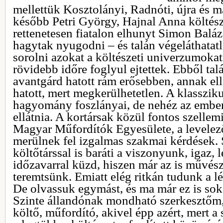
mellettük Kosztolányi, Radnóti, újra és 
később Petri György, Hajnal Anna költész
rettenetesen fiatalon elhunyt Simon Balá
hagytak nyugodni – és talán végeláthata
sorolni azokat a költészeti univerzumoka
rövidebb időre foglyul ejtettek. Ebből ta
avantgárd hatott rám erősebben, annak el
hatott, mert megkerülhetetlen. A klasszik
hagyomány foszlányai, de nehéz az embe
ellátnia. A kortársak közül fontos szelle
Magyar Műfordítók Egyesülete, a levele
merülnek fel izgalmas szakmai kérdések.
költőtárssal is baráti a viszonyunk, igaz,
időzavarral küzd, hiszen már az is művésze
teremtsünk. Emiatt elég ritkán tudunk a l
De olvassuk egymást, és ma már ez is soka
Szinte állandónak mondható szerkesztőm
költő, műfordító, akivel épp azért, mert a