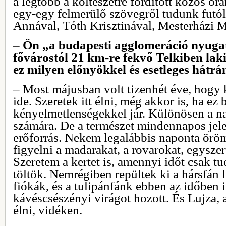
a legtöbb a költészetre fordított közös ór
egy-egy felmerülő szövegről tudunk futól
Annával, Tóth Krisztinával, Mesterházi M
‒ Ön „a budapesti agglomeráció nyugat
fővárostól 21 km-re fekvő Telkiben la
ez milyen előnyökkel és esetleges hátr
– Most májusban volt tizenhét éve, hogy 
ide. Szeretek itt élni, még akkor is, ha e
kényelmetlenségekkel jár. Különösen a n
számára. De a természet mindennapos jele
erőforrás. Nekem legalábbis naponta öröm
figyelni a madarakat, a rovarokat, egyszer
Szeretem a kertet is, amennyi időt csak 
töltök. Nemrégiben repültek ki a hársfán
fiókák, és a tulipánfánk ebben az időben 
kávéscsészényi virágot hozott. És Lujza, a
élni, vidéken.