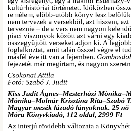
egy kisregényt, egy a fraknói Esterházy-
kultúrhistóriai történetet. Időközben öss
remélem, előbb-utóbb könyv lesz belőlük i
nem tervezek a versekből, azt hiszem, ezt
terveznie – de a vers nem nagyon kelendő
piaci viszonyok között azt várni egy kiad
összegyűjtött verseket adjon ki. A legjob
foglalkoztat, amit talán ősszel végre el t
másfél éve itt van a fejemben.
Gombosdo
fejezetét már megírtam, és nagyon szeretn
Csokonai Attila
Fotó: Szabó J. Judit
Kiss Judit Ágnes‒Mesterházi Mónika‒M
Mónika‒Molnár Krisztina Rita‒Szabó T
Magyar mesék lázadó lányoknak. 25 nő 
Móra Könyvkiadó, 112 oldal, 2999 Ft
Az interjú rövidebb változata a Könyvhé