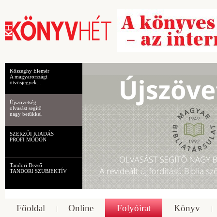
Kőszeghy Elemér
A magyarországi
ötvösjegyek...
Újszövetség
olvasást segítő
nagy betűkkel
SZERZŐI KIADÁS
PROFI MÓDON
Tandori Dezső
TANDORI SZUBJEKTÍV
Főoldal
Online
Folyóirat
Könyv