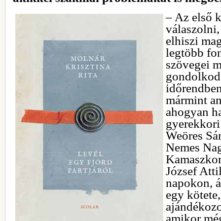
‒ Az első k
válaszolni
elhiszi mag
legtöbb fo
szövegei m
gondolkodá
időrendben
mármint an
ahogyan ha
gyerekkori
Weöres Sán
Nemes Nag
Kamaszkoro
József Attil
napokon, á
egy kötete
ajándékozo
amikor még