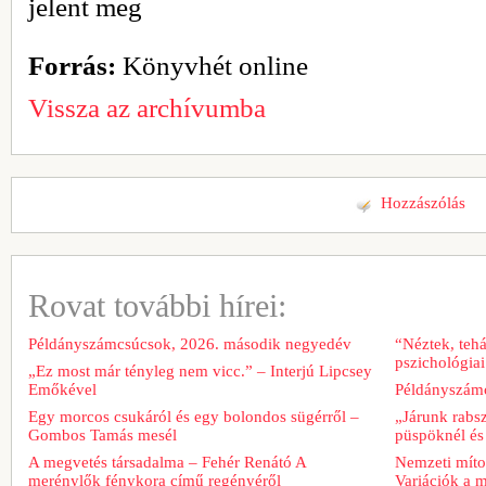
jelent meg
Forrás:
Könyvhét online
Vissza az archívumba
Hozzászólás
Rovat további hírei:
Példányszámcsúcsok, 2026. második negyedév
“Néztek, tehá
pszichológiai
„Ez most már tényleg nem vicc.” – Interjú Lipcsey
Emőkével
Példányszámc
Egy morcos csukáról és egy bolondos sügérről –
„Járunk rabs
Gombos Tamás mesél
püspöknél és
A megvetés társadalma – Fehér Renátó A
Nemzeti míto
merénylők fénykora című regényéről
Variációk a m