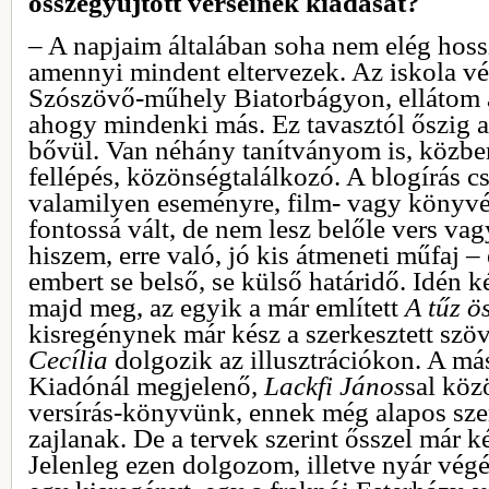
összegyűjtött verseinek kiadását?
– A napjaim általában soha nem elég hos
amennyi mindent eltervezek. Az iskola vé
Szószövő-műhely Biatorbágyon, ellátom
ahogy mindenki más. Ez tavasztól őszig a
bővül. Van néhány tanítványom is, közb
fellépés, közönségtalálkozó. A blogírás c
valamilyen eseményre, film- vagy könyvé
fontossá vált, de nem lesz belőle vers vag
hiszem, erre való, jó kis átmeneti műfaj – 
embert se belső, se külső határidő. Idén 
majd meg, az egyik a már említett
A tűz ö
kisregénynek már kész a szerkesztett szö
Cecília
dolgozik az illusztrációkon. A m
Kiadónál megjelenő
, Lackfi János
sal köz
versírás-könyvünk, ennek még alapos sze
zajlanak. De a tervek szerint ősszel már k
Jelenleg ezen dolgozom, illetve nyár vég