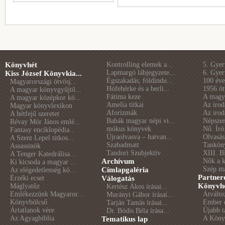
Könyvhét
Kontrolling elemek a...
5. Gye
Lapmargó lábjegyzete...
6. Gye
Kiss József Könyvkia...
Égszakadás, földindu...
100 éve 
Magyarországi ötvösj...
Hófehérke és a berli...
1956 öt
A magyar könyvgyűjtő...
Fátima keze
A magya
A magyar középkor kö...
Amelia titkai
Az irod
Magyar könyvlexikon
Aforizmák
Az irod
A hétfejű szeretet
Babák magyar népi vi...
Népszer
Révay Mór János emlé...
mókus könyvek
Nő. Író
Fantasy enciklopédia...
Újraolvasva – hatvan...
Olvasás
A Szent Lepel titkos...
Szabadmatt
Tankön
Assassinók
Tandori Szubjektív
XIII. B
A Tenger Katedrálisa...
Archívum
Nők a 
Ki kicsoda a magyar ...
Szép m
Címlapgaléria
Az elégedetlenség kö...
Partner
Érzéki ecset
Válogatás
Könyvhé
Máglyatűz
Kertész Ákos írásai...
Emlékezzünk Magyaror...
Átválto
Murányi Gábor írásai...
Könyvbölcső
Ember é
Tarján Tamás írásai...
Ártatlanok vére
Újabb t
Dr. Bódis Béla írása...
Az Agyagbiblia
A Könyv
Tematikus lap