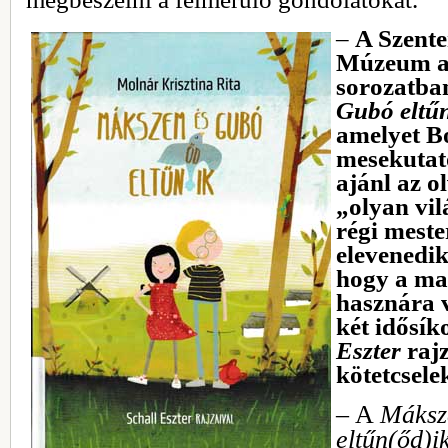
‒
A Szente
Múzeum a
sorozatba
Gubó eltűn
amelyet Bo
mesekutat
ajánl az 
„olyan vil
régi mest
elevenedik
hogy a ma
hasznára v
két idősík
Eszter
rajz
kötetcsel
‒ A
Máksz
eltűn(őd)i