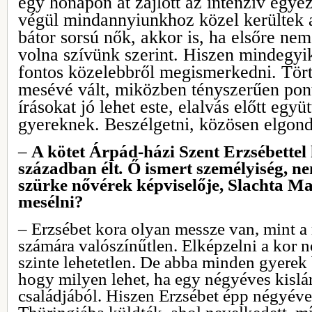
egy hónapon át zajlott az intenzív egyez
végül mindannyiunkhoz közel kerültek a
bátor sorsú nők, akkor is, ha elsőre nem
volna szívünk szerint. Hiszen mindegyi
fontos közelebbről megismerkedni. Tör
mesévé vált, miközben tényszerűen pon
írásokat jó lehet este, elalvás előtt együ
gyereknek. Beszélgetni, közösen elgond
‒
A kötet
Árpád-házi Szent Erzsébettel 
században élt
.
Ő ismert személyiség, ne
szürke nővérek képviselője, Slachta Ma
mesélni?
‒ Erzsébet kora olyan messze van, mint a
számára valószínűtlen. Elképzelni a kor n
szinte lehetetlen. De abba minden gyerek 
hogy milyen lehet, ha egy négyéves kislá
családjából. Hiszen Erzsébet épp négyéve