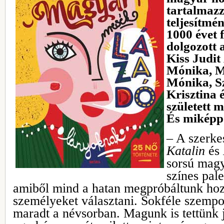
tartalmazz
teljesítmé
1000 évet 
dolgozott 
Kiss Judit
Mónika, M
Mónika, S
Krisztina 
született 
És miképp
‒ A szerke
Katalin
és
sorsú mag
színes pale
amiből mind a hatan megpróbáltunk hoz
személyeket választani. Sokféle szempont
maradt a névsorban. Magunk is tettünk 