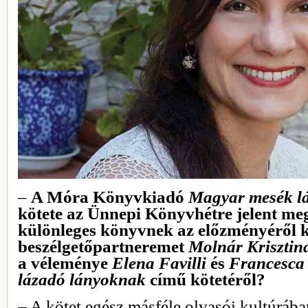
‒
A Móra Könyvkiadó
Magyar mesék l
kötete az Ünnepi Könyvhétre jelent me
különleges könyvnek az előzményéről 
beszélgetőpartneremet
Molnár Krisztin
a véleménye
Elena Favilli
és
Francesca
lázadó lányoknak
című kötetéről?
‒ A kötet egész másféle olvasói kultúrába