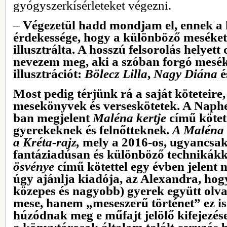
gyógyszerkísérleteket végezni.
‒
Végezetül hadd mondjam el, ennek a 
érdekessége, hogy a különböző meséke
illusztrálta. A hosszú felsorolás helyett
nevezem meg, aki a szóban forgó mesék
illusztrációt:
Bölecz Lilla
,
Nagy Diána
é
Most pedig térjünk rá a saját köteteire
mesekönyvek és verseskötetek. A Naph
ban megjelent
Maléna kertje
című kötet
gyerekeknek és felnőtteknek
. A Maléna
a Kréta-rajz,
mely
a 2016-os, ugyancsa
fantáziadúsan és különböző technikákka
ösvénye
című kötettel egy évben jelent 
úgy ajánlja kiadója, az Alexandra, hogy 
közepes és nagyobb) gyerek együtt olv
mese, hanem „meseszerű történet” ez is
húzódnak meg e műfajt jelölő kifejezés