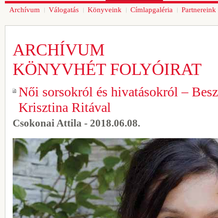
Archívum
Válogatás
Könyveink
Címlapgaléria
Partnereink
ARCHÍVUM
KÖNYVHÉT FOLYÓIRAT
Női sorsokról és hivatásokról – Bes
Krisztina Ritával
Csokonai Attila - 2018.06.08.