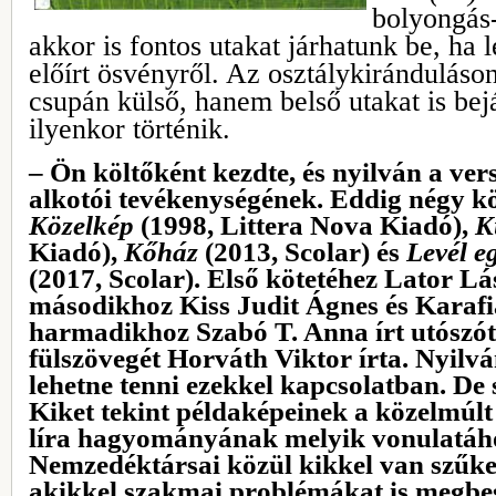
bolyongás-
akkor is fontos utakat járhatunk be, ha 
előírt ösvényről. Az osztálykiránduláso
csupán külső, hanem belső utakat is be
ilyenkor történik.
‒ Ön költőként kezdte, és nyilván a vers
alkotói tevékenységének. Eddig négy köt
Közelkép
(1998, Littera Nova Kiadó),
K
Kiadó),
Kőház
(2013, Scolar) és
Levél eg
(2017, Scolar). Első kötetéhez Lator Lás
másodikhoz Kiss Judit Ágnes és Karafi
harmadikhoz Szabó T. Anna írt utószót,
fülszövegét Horváth Viktor írta. Nyilvá
lehetne tenni ezekkel kapcsolatban. De 
Kiket tekint példaképeinek a közelmúlt
líra hagyományának melyik vonulatáho
Nemzedéktársai közül kikkel van szűk
akikkel szakmai problémákat is megbe