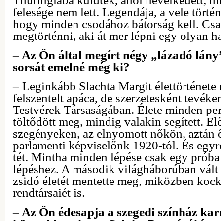
Thüringiába küldték, ahol nevelkedett, m
felesége nem lett. Legendája, a vele történ
hogy minden csodához bátorság kell. Csa
megtörténni, aki át mer lépni egy olyan h
– Az Ön által megírt négy „lázadó lány
sorsát emelné még ki?
– Leginkább Slachta Margit élettörténete
felszentelt apáca, de szerzetesként tevéke
Testvérek Társaságában. Élete minden pe
töltődött meg, mindig valakin segített. El
szegényeken, az elnyomott nőkön, aztán ő 
parlamenti képviselőnk 1920-tól. És egyr
tét. Mintha minden lépése csak egy próba
lépéshez. A második világháborúban vált 
zsidó életét mentette meg, miközben kockár
rendtársaiét is.
‒ Az Ön édesapja a szegedi színház ka