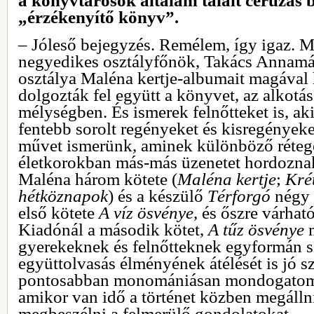
a könyvtárosok általam talált ceruzás 
„érzékenyítő könyv”.
‒ Jóleső bejegyzés. Remélem, így igaz. M
negyedikes osztályfőnök, Takács Annamár
osztálya Maléna kertje-albumait magáva
dolgozták fel együtt a könyvet, az alkotá
mélységben. És ismerek felnőtteket is, a
fentebb sorolt regényeket és kisregények
művet ismerünk, aminek különböző réteg
életkorokban más-más üzenetet hordozna
Maléna három kötete (
Maléna kertje
;
Kré
hétköznapok
) és a készülő
Térforgó
négy 
első kötete
A víz ösvénye
, és őszre várha
Kiadónál a második kötet,
A tűz ösvénye
m
gyerekeknek és felnőtteknek egyformán sz
együttolvasás élményének átélését is jó s
pontosabban monomániásan mondogatom, 
amikor van idő a történet közben megálln
megbeszélni a felmerülő gondolatokat.