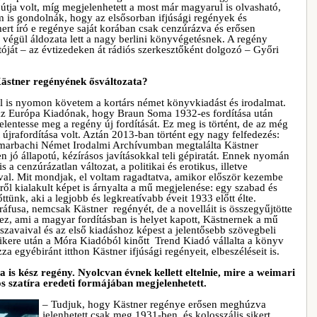
ja volt, míg megjelenhetett a most már magyarul is olvasható,
em is gondolnák, hogy az elsősorban ifjúsági regények és
mert író e regénye saját korában csak cenzúrázva és erősen
végül áldozata lett a nagy berlini könyvégetésnek. A regény
dítóját – az évtizedeken át rádiós szerkesztőként dolgozó – Győri
Kästner regényének ősv
áltozata?
 is nyomon követem a kortárs német könyvkiadást és irodalmat.
z Európa Kiadónak, hogy Braun Soma 1932-es fordítása után
lentesse meg a regény új fordítását. Ez meg is történt, de az még
újrafordítása volt. Aztán 2013-ban történt egy nagy felfedezés:
marbachi Német Irodalmi Archívumban megtalálta Kästner
n jó állapotú, kézírásos javításokkal teli gépiratát. Ennek nyomán
 a cenzúrázatlan változat, a politikai és erotikus, illetve
sával. Mit mondjak, el voltam ragadtatva, amikor először kezembe
ről kialakult képet is árnyalta a mű megjelenése: egy szabad és
ttünk, aki a legjobb és legkreatívabb éveit 1933 előtt élte.
usa, nemcsak Kästner regényét, de a novelláit is összegyűjtötte
hez, ami a magyar fordításban is helyet kapott, Kästnernek a mű
szavaival és az első kiadáshoz képest a jelentősebb szövegbeli
 sikere után a Móra Kiadóból kinőtt Trend Kiadó vállalta a könyv
 egyébiránt itthon Kästner ifjúsági regényeit, elbeszéléseit is.
is kész regény. Nyolcvan évnek kellett eltelnie, mire a weimari
os szatíra eredeti formájában megjelenhetett.
– Tudjuk, hogy Kästner regénye erősen meghúzva
jelenhetett csak meg 1931-ben, és kolosszális sikert