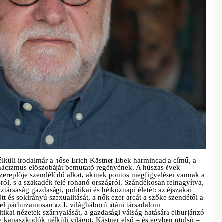
lküli irodalmár a hőse Erich Kästner Ebek harmincadja című, a
 nácizmus előszobáját bemutató regényének. A húszas évek
őszereplője szemlélődő alkat, akinek pontos megfigyelései vannak a
ról, s a szakadék felé rohanó országról. Szándékosan felnagyítva,
társaság gazdasági, politikai és hétköznapi életét: az éjszakai
t és sokirányú szexualitását, a nők ezer arcát a szőke szendétől a
zel párhuzamosan az I. világháború utáni társadalom
itikai nézetek szárnyalását, a gazdasági válság hatására elburjánzó
 kapaszkodók nélküli világot. Kästner első – és egyben utolsó –