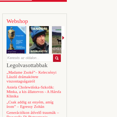
Webshop
Legolvasottabbak
„Madame Zsoké”– Kelecsényi
László drámakötete
viszontagságairól
Aniela Cholewińska-Szkolik:
Minka, a kis állatorvos - A Hársfa
Klinika
„Csak addig az enyém, amíg
írom” – Egressy Zoltán
Generációkon átívelő traumák –