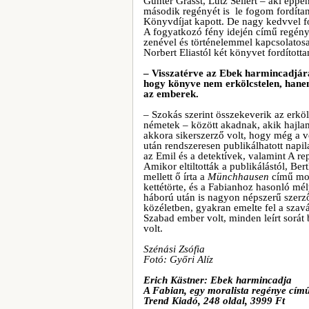
Günter Grasst, Lutz Seilert – aki épp
második regényét is le fogom fordíta
Könyvdíjat kapott. De nagy kedvvel 
A fogyatkozó fény idején című regény
zenével és történelemmel kapcsolatosa
Norbert Eliastól két könyvet fordítot
– Visszatérve az Ebek harmincadjár
hogy könyve nem erkölcstelen, hanem
az emberek.
– Szokás szerint összekeverik az erköl
németek – között akadnak, akik hajla
akkora sikerszerző volt, hogy még a ve
után rendszeresen publikálhatott napi
az Emil és a detektívek, valamint A r
Amikor eltiltották a publikálástól, Be
mellett ő írta a
Münchhausen
című mozi
kettétörte, és a Fabianhoz hasonló mé
háború után is nagyon népszerű szerző
közéletben, gyakran emelte fel a szavá
Szabad ember volt, minden leírt sorát
volt.
Szénási Zsófia
Fotó: Győri Alíz
Erich Kästner: Ebek harmincadja
A Fabian, egy moralista regénye cím
Trend Kiadó, 248 oldal, 3999 Ft