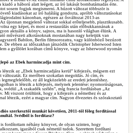
 a kiadó a háború alatt leégett, az író lakását bombatámadás érte.
atot sosem fogjuk megismerni. A húzott változat többször is
övető kiadásokat az író haláláig gondozta, apróbb változtatásokat
világirodalmi kánonban, egészen az ősváltozat 2013-as
Az újonnan megjelenő változat sokkal erőteljesebb, plasztikusabb.
volna egy képet, és most a restaurálás után előbukkannának a
yon aktuális a könyv, sajnos, ma is hasonló világban élünk. A
tató művészeti alkotásoknak mostanában nagy keletjük van
gyszerű Babilon, Berlin filmsorozatra, vagy különböző bezúzott
e. De ebben az időszakban játszódik Christopher ​Isherwood Isten
zerelem a gyűlölet korában című könyve, vagy az Isherwood nyomán
lepő az Ebek harmincadja mint c
ím.
 létezik az „Ebek harmincadjára kerül” kifejezés, mégsem ezt
tt változatát. Ez merőben szokatlan megoldás. Jó cím, és
legmegfelelőbb, ez áll legközelebb az eredeti jelentéshez.
olban is létezik a kifejezés, melynek jelentése: nyomorúságosan,
k, svédül „A szakadék szélén”, míg francia fordításban „Az
. Mi viszont örültünk, hogy a kifejezés a némethez és az
al létezik, ezért a magyar cím. Nagyon élvezetes és szórakoztató
ádiós szerkesztői munkát követően, 2011-től főleg fordítással
anultál. Svédből is fordítasz?
is fordítottam néhány könyvet, de olyan szinten, hogy
lalkozzam, igazából csak németül tudok. Szerettem fordítani