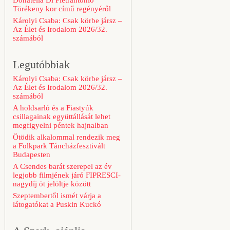
Donatella Di Pietrantonio
Törékeny kor című regényéről
Károlyi Csaba: Csak körbe jársz –
Az Élet és Irodalom 2026/32.
számából
Legutóbbiak
Károlyi Csaba: Csak körbe jársz –
Az Élet és Irodalom 2026/32.
számából
A holdsarló és a Fiastyúk
csillagainak együttállását lehet
megfigyelni péntek hajnalban
Ötödik alkalommal rendezik meg
a Folkpark Táncházfesztivált
Budapesten
A Csendes barát szerepel az év
legjobb filmjének járó FIPRESCI-
nagydíj öt jelöltje között
Szeptembertől ismét várja a
látogatókat a Puskin Kuckó