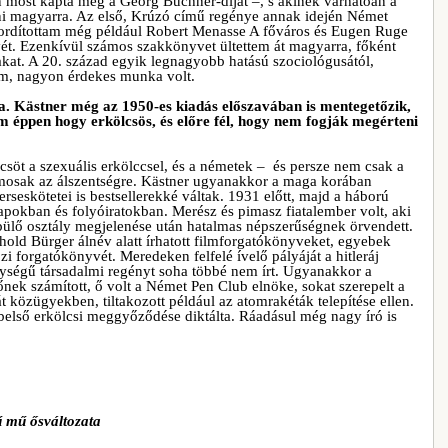
en most kapta meg a Georg Büchner-díjat –, s akinek várhatóan a
ni magyarra. Az első, Krúzó című regénye annak idején Német
fordítottam még például Robert Menasse A főváros és Eugen Ruge
ét. Ezenkívül számos szakkönyvet ültettem át magyarra, főként
kat. A 20. század egyik legnagyobb hatású szociológusától,
tam, nagyon érdekes munka volt.
a. K
ästner még az 1950-es kiadás előszav
ában is mentegetőzik,
 éppen hogy erkölcsös, és előre fél, hogy nem fogják megérteni
csöt a szexuális erkölccsel, és a németek – és persze nem csak a
mosak az álszentségre. Kästner ugyanakkor a maga korában
rseskötetei is bestsellerekké váltak. 1931 előtt, majd a háború
lapokban és folyóiratokban. Merész és pimasz fiatalember volt, aki
epülő osztály megjelenése után hatalmas népszerűségnek örvendett.
rthold Bürger álnév alatt írhatott filmforgatókönyveket, egyebek
 forgatókönyvét. Meredeken felfelé ívelő pályáját a hitleráj
lységű társadalmi regényt soha többé nem írt. Ugyanakkor a
nek számított, ő volt a Német Pen Club elnöke, sokat szerepelt a
t közügyekben, tiltakozott például az atomrakéták telepítése ellen.
 belső erkölcsi meggyőződése diktálta. Ráadásul még nagy író is
ű mű ősv
áltozata