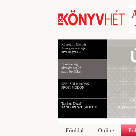
Kőszeghy Elemér
A magyarországi
ötvösjegyek...
Újszövetség
olvasást segítő
nagy betűkkel
SZERZŐI KIADÁS
PROFI MÓDON
Tandori Dezső
TANDORI SZUBJEKTÍV
Főoldal
Online
Fol