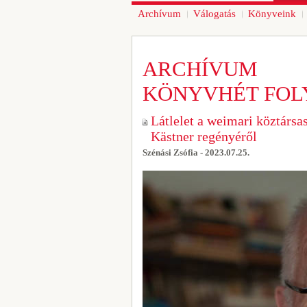
Archívum
Válogatás
Könyveink
ARCHÍVUM
KÖNYVHÉT FOL
Látlelet a weimari köztársas
Kästner regényéről
Szénási Zsófia - 2023.07.25.