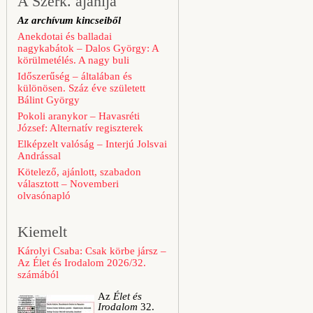
A Szerk. ajánlja
Az archívum kincseiből
Anekdotai és balladai
nagykabátok – Dalos György: A
körülmetélés. A nagy buli
Időszerűség – általában és
különösen. Száz éve született
Bálint György
Pokoli aranykor – Havasréti
József: Alternatív regiszterek
Elképzelt valóság – Interjú Jolsvai
Andrással
Kötelező, ajánlott, szabadon
választott – Novemberi
olvasónapló
Kiemelt
Károlyi Csaba: Csak körbe jársz –
Az Élet és Irodalom 2026/32.
számából
Az
Élet és
Irodalom
32.