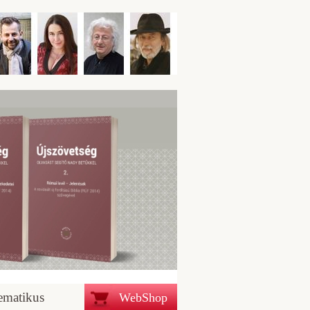
ematikus
WebShop