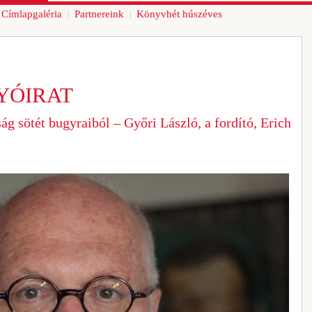
Címlapgaléria
Partnereink
Könyvhét húszéves
YÓIRAT
ág sötét bugyraiból – Győri László, a fordító, Erich