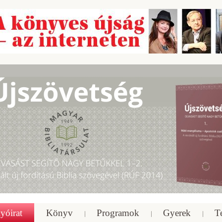
yóirat
Könyv
Programok
Gyerek
T