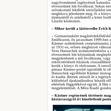
nagyformátumú regényének kalandos út
elveszettnek hitt ősváltozat. Sokan n
szórakoztató lektűrök szerzőjeként is
meghúzva jelenhetett meg, és a könyv 
történetéről és utóéletéről a kötet for
Lászlót kérdeztem.
– Mikor került a látóteredbe Erich 
– Germanistaként magánérdeklődésből
Emlékszem, én javasoltam 1999-ben a
Kästner születésének centenáriumára je
az 1931-es, erősen meghúzott változat 
Sven Hanuschek irodalomtörténész a 
elveszettnek hitt kéziratának meglepőe
megjelenhetett a mű ősváltozata, vagyis
erkölcstörténeti húzások visszaállítá
került a könyv és elolvastam. A szerző
pimasz Kästner-portré rajzolódik ki elő
Hanuschek egyébként Kästner monográf
és kiadta. Remek utószót írt a regény
különböző újrakiadásaihoz készült elő
eltérések függelékével együtt. A film
megjelentetését. A Móra Kiadó gondozza
– Kästner regényének története maga 
köztársaságról írt kíméletlenül pont