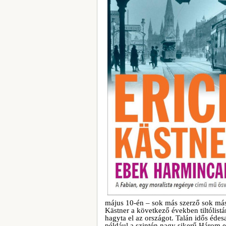
május 10-én – sok más szerző sok más
Kästner a következő években tiltólist
hagyta el az országot. Talán idős édes
például a szintén nagy sikerű Három e