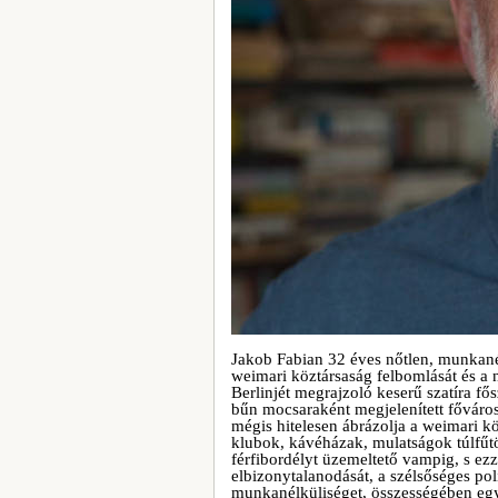
Jakob Fabian 32 éves nőtlen, munkané
weimari köztársaság felbomlását és a
Berlinjét megrajzoló keserű szatíra f
bűn mocsaraként megjelenített főváros
mégis hitelesen ábrázolja a weimari köz
klubok, kávéházak, mulatságok túlfűtöt
férfibordélyt üzemeltető vampig, s ez
elbizonytalanodását, a szélsőséges pol
munkanélküliséget, összességében egy