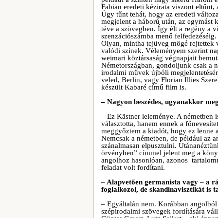
Fabian eredeti kézirata viszont eltűnt,
Úgy tűnt tehát, hogy az eredeti változ
megjelent a háború után, az egymást k
téve a szövegben. Így élt a regény a 
szenzációszámba menő felfedezéséig. 
Olyan, mintha tejüveg mögé rejtettek 
valódi színek. Véleményem szerint nag
weimari köztársaság végnapjait bemu
Németországban, gondoljunk csak a na
irodalmi művek újbóli megjelentetésér
veled, Berlin, vagy Florian Illies S
készült Kabaré című film is.
– Nagyon beszédes, ugyanakkor meg
– Ez Kästner leleménye. A németben is
választotta, hanem ennek a főnevesíte
meggyőztem a kiadót, hogy ez lenne a 
Nemcsak a németben, de például az ang
szánalmasan elpusztulni. Utánanéztün
örvényben” címmel jelent meg a könyv
angolhoz hasonlóan, azonos tartalomm
feladat volt fordítani.
– Alapvetően germanista vagy – a r
foglalkozol, de skandinavisztikát is t
– Egyáltalán nem. Korábban angolból 
szépirodalmi szövegek fordítására vál